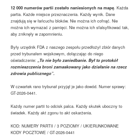
12 000 numerów partii zostało naniesionych na mapę
. Każda
partia. Każde miejsce przeznaczenia. Każdy wynik. Dane
znajdują się w łańcuchu bloków. Nie można ich cofnąć. Nie
można ich wymazać z pamięci. Nie można ich sfalsyfikować tak,
aby zniknęły w zapomnieniu.
Były urzędnik FDA z naszego zespołu przedłożył zbiór danych
przed trybunałem wojskowym, dołączając do niego
oświadczenie:
„To nie było zaniedbanie. Był to protokół
rozmieszczenia broni zamaskowany jako działanie na rzecz
zdrowia publicznego”.
W czwartek rano trybunał przyjął je jako dowód. Numer sprawy:
GT-2026-0441.
Każdy numer partii to odcisk palca. Każdy skutek uboczny to
świadek. Każdy akt zgonu to akt oskarżenia.
KOD: NUMERY PARTII / 3 POZIOMY / UKIERUNKOWANE
KODY POCZTOWE / GT-2026-0441