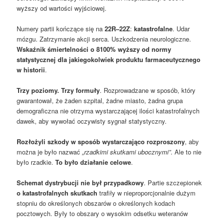
wyższy od wartości wyjściowej.
Numery partii kończące się na
22R–22Z
:
katastrofalne
. Udar
mózgu. Zatrzymanie akcji serca. Uszkodzenia neurologiczne.
Wskaźnik śmiertelności o 8100% wyższy od normy
statystycznej dla jakiegokolwiek produktu farmaceutycznego
w historii
.
Trzy poziomy. Trzy formuły
. Rozprowadzane w sposób, który
gwarantował, że żaden szpital, żadne miasto, żadna grupa
demograficzna nie otrzyma wystarczającej ilości katastrofalnych
dawek, aby wywołać oczywisty sygnał statystyczny.
Rozłożyli szkody w sposób wystarczająco rozproszony
, aby
można je było nazwać
„rzadkimi skutkami ubocznymi”
. Ale to nie
było rzadkie.
To było działanie celowe
.
Schemat dystrybucji nie był przypadkowy
. Partie szczepionek
o katastrofalnych skutkach
trafiły w nieproporcjonalnie dużym
stopniu do określonych obszarów o określonych kodach
pocztowych. Były to obszary o wysokim odsetku weteranów