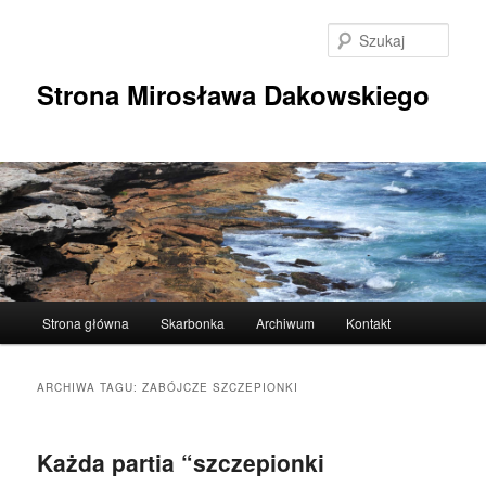
Przeskocz
Przeskocz
do
do
Szuka
tekstu
widgetów
Strona Mirosława Dakowskiego
Główne
Strona główna
Skarbonka
Archiwum
Kontakt
menu
ARCHIWA TAGU:
ZABÓJCZE SZCZEPIONKI
Każda partia “szczepionki