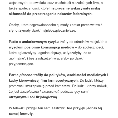
wojskowych, ratowników oraz właścicieli niezależnych firm, a
także społeczności, które
historycznie wykazywały niską
skłonność do przestrzegania nakazów federalnych
.
Osoby, które najprawdopodobniej miały zamiar przeciwstawić
się, otrzymały dawki najniebezpieczniejsze.
Partie o
umiarkowanym ryzyku
trafiły do ośrodków miejskich o
wysokim poziomie konsumpcji mediów
– do społeczności,
które zgłaszałyby łagodne objawy, usłyszałyby, że to
„normalne”, i bez zastrzeżeń wracałyby po dawki
przypominające.
Partie
placebo
trafiły do polityków, osobistości medialnych i
kadry kierowniczej firm farmaceutycznych
. Do ludzi, którzy
promowali szczepionkę przed kamerami. Do ludzi, którzy mówili,
że jest
„bezpieczna i skuteczna”,
podczas gdy sami
otrzymywali sól fizjologiczną
.
W telewizji przyjęli ten sam zastrzyk.
Nie przyjęli jednak tej
samej formuły
.