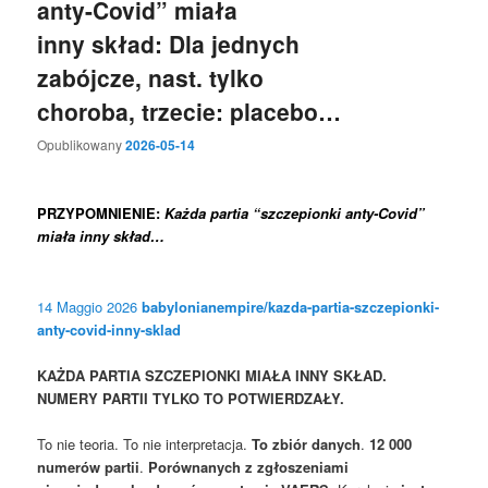
anty-Covid” miała
inny skład: Dla jednych
zabójcze, nast. tylko
choroba, trzecie: placebo…
Opublikowany
2026-05-14
PRZYPOMNIENIE:
Każda partia “szczepionki anty-Covid”
miała inny skład…
14 Maggio 2026
babylonianempire/kazda-partia-szczepionki-
anty-covid-inny-sklad
KAŻDA PARTIA SZCZEPIONKI MIAŁA INNY SKŁAD.
NUMERY PARTII TYLKO TO POTWIERDZAŁY.
To nie teoria. To nie interpretacja.
To zbiór danych
.
12 000
numerów partii
.
Porównanych z zgłoszeniami