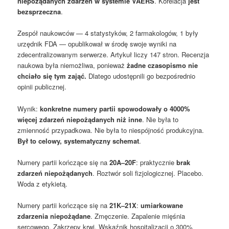
niepożądanych zdarzeń w systemie VAERS
. Korelacja
jest
bezsprzeczna
.
Zespół naukowców — 4 statystyków, 2 farmakologów, 1 były
urzędnik FDA — opublikował w środę swoje wyniki na
zdecentralizowanym serwerze. Artykuł liczy 147 stron. Recenzja
naukowa była niemożliwa, ponieważ
żadne czasopismo nie
chciało się tym zająć.
Dlatego udostępnili go bezpośrednio
opinii publicznej.
Wynik:
konkretne numery partii spowodowały o 4000%
więcej zdarzeń niepożądanych niż inne
. Nie była to
zmienność przypadkowa. Nie była to niespójność produkcyjna.
Był to celowy, systematyczny schemat
.
Numery partii kończące się na
20A–20F
: praktycznie
brak
zdarzeń niepożądanych
. Roztwór soli fizjologicznej. Placebo.
Woda z etykietą.
Numery partii kończące się na
21K–21X
:
umiarkowane
zdarzenia niepożądane
. Zmęczenie. Zapalenie mięśnia
sercowego. Zakrzepy krwi. Wskaźnik hospitalizacji o 300%