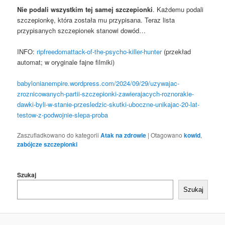
Nie podali wszystkim tej samej szczepionki
. Każdemu podali
szczepionkę, która została mu przypisana. Teraz lista
przypisanych szczepionek stanowi dowód…
INFO:
ripfreedomattack-of-the-psycho-killer-hunter
(przekład
automat; w oryginale fajne filmiki)
babylonianempire.wordpress.com/2024/09/29/uzywajac-
zroznicowanych-partii-szczepionki-zawierajacych-roznorakie-
dawki-byli-w-stanie-przesledzic-skutki-uboczne-unikajac-20-lat-
testow-z-podwojnie-slepa-proba
Zaszufladkowano do kategorii
Atak na zdrowie
|
Otagowano
kowid
,
zabójcze szczepionki
Szukaj
Szukaj