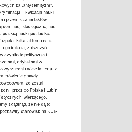
kowych za „antysemityzm”,
yminacja i likwidacja nauki
twa i przemilczanie faktów
 dominacji ideologicznej nad
olskiej nauki jest los ks.
zpętali kilka lat temu istne
rego imienia, zniszczyć
czyniło to politycznie i
azetami, artykułami w
 wyrzuceniu wiele lat temu z
 za mówienie prawdy
spowodowała, że został
zelni, przez co Polska i Lublin
nistycznych, wierzącego,
my skądinąd, że nie są to
, pozbawiły stanowisk na KUL-