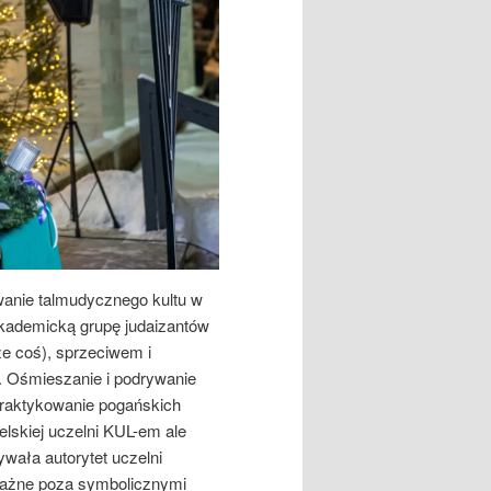
wanie talmudycznego kultu w
 akademicką grupę judaizantów
ze coś), sprzeciwem i
. Ośmieszanie i podrywanie
 praktykowanie pogańskich
elskiej uczelni KUL-em ale
wała autorytet uczelni
oważne poza symbolicznymi