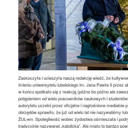
Zaskoczyła i ucieszyła naszą redakcję wieść, że kultywo
imieniu uniwersytetu lubelskiego im. Jana Pawła II przez
w końcu spotkało się z reakcją (późno bo późno ale zaws
potępieniem od wielu pracowników naukowych i studentów
autorytetu uczelni przez oficjalne i nagłośnione medialnie
obrzędów sprawiło, że już od wielu lat nie nazywaliśmy lub
ŻUL-em. Spolegliwość wobec żydostwa ośmieszała i podry
tradycyjnie nazywanej „katolicką”. Ale miało to bardzo p