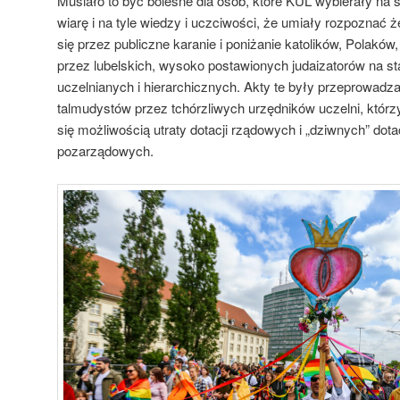
Musiało to być bolesne dla osób, które KUL wybierały na 
wiarę i na tyle wiedzy i uczciwości, że umiały rozpoznać 
się przez publiczne karanie i poniżanie katolików, Polak
przez lubelskich, wysoko postawionych judaizatorów na s
uczelnianych i hierarchicznych. Akty te były przeprowad
talmudystów przez tchórzliwych urzędników uczelni, którzy
się możliwością utraty dotacji rządowych i „dziwnych” dotacj
pozarządowych.