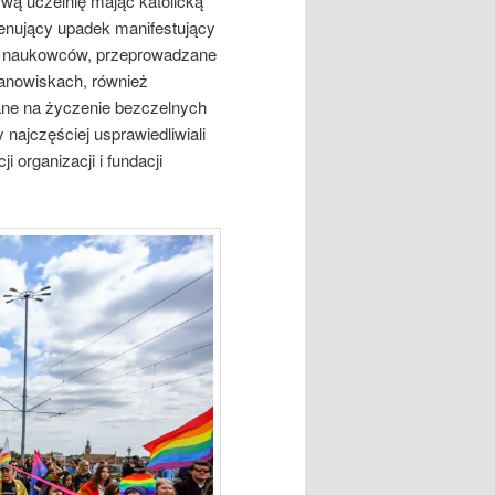
swą uczelnię mając katolicką
żenujący upadek manifestujący
ów, naukowców, przeprowadzane
tanowiskach, również
zane na życzenie bezczelnych
 najczęściej usprawiedliwiali
i organizacji i fundacji