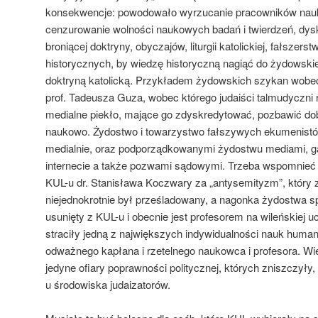
konsekwencje: powodowało wyrzucanie pracowników nau
cenzurowanie wolności naukowych badań i twierdzeń, dyskr
broniącej doktryny, obyczajów, liturgii katolickiej, fałszers
historycznych, by wiedzę historyczną nagiąć do żydowskiej
doktryną katolicką. Przykładem żydowskich szykan wobec p
prof. Tadeusza Guza, wobec którego judaiści talmudyczni ro
medialne piekło, mające go zdyskredytować, pozbawić dob
naukowo. Żydostwo i towarzystwo fałszywych ekumenistów 
medialnie, oraz podporządkowanymi żydostwu mediami, g
internecie a także pozwami sądowymi. Trzeba wspomnieć o
KUL-u dr. Stanisława Koczwary za „antysemityzm”, który
niejednokrotnie był prześladowany, a nagonka żydostwa 
usunięty z KUL-u i obecnie jest profesorem na wileńskiej uc
straciły jedną z największych indywidualności nauk huma
odważnego kapłana i rzetelnego naukowca i profesora. Wie
jedyne ofiary poprawności politycznej, których zniszczyły
u środowiska judaizatorów.