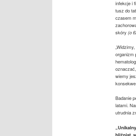
infekcje i
tusz do t
czasem mo
zachorowa
skóry
(o 6
„Widzimy,
organizm p
hematolog
oznaczać,
wiemy jes
konsekwen
Badanie p
latami. Na
utrudnia z
„Unikaln
bliźniąt,