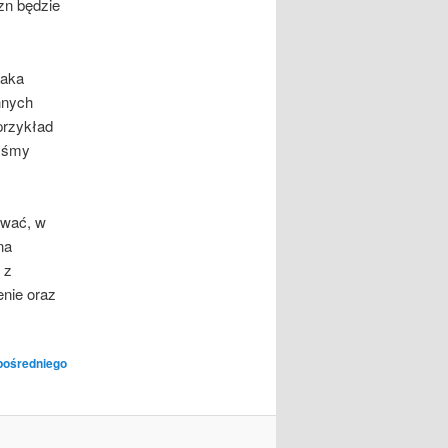
zn będzie
raka
innych
przykład
byśmy
ować, w
na
 z
enie oraz
pośredniego