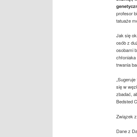
genetycz
profesor b
tatuaże m
Jak się o
osób z du
osobami b
chłoniaka
trwania ba
„Sugeruje 
się w węz
zbadać, a
Bedsted C
Związek z
Dane z Dan