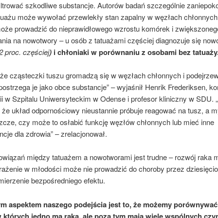
 filtrować szkodliwe substancje. Autorów badań szczególnie zaniepoko
atuażu może wywołać przewlekły stan zapalny w węzłach chłonnych,
że prowadzić do nieprawidłowego wzrostu komórek i zwiększoneg
nia na nowotwory – u osób z tatuażami częściej diagnozuje się now
2 proc. częściej
)
i chłoniaki w porównaniu z osobami bez tatuaży
 że cząsteczki tuszu gromadzą się w węzłach chłonnych i podejrze
ostrzega je jako obce substancje” – wyjaśnił Henrik Frederiksen, ko
ii w Szpitalu Uniwersyteckim w Odense i profesor kliniczny w SDU. 
 że układ odpornościowy nieustannie próbuje reagować na tusz, a m
zcze, czy może to osłabić funkcję węzłów chłonnych lub mieć inne
cje dla zdrowia” – zrelacjonował.
owiązań między tatuażem a nowotworami jest trudne – rozwój raka 
rażenie w młodości może nie prowadzić do choroby przez dziesięciol
mierzenie bezpośredniego efektu.
ym aspektem naszego podejścia jest to, że możemy porównywać
 w których jedno ma raka, ale poza tym mają wiele wspólnych cz