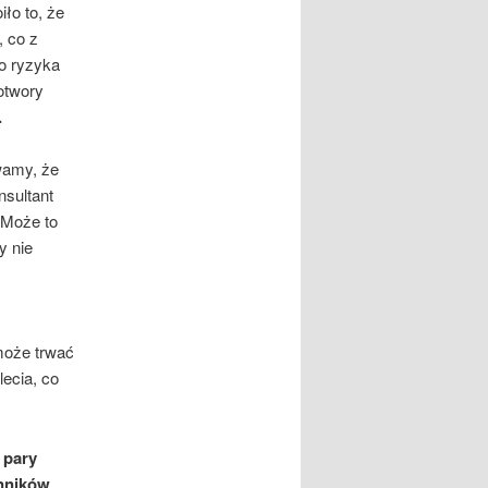
iło to, że
 co z
o ryzyka
otwory
.
wamy, że
nsultant
„Może to
y nie
może trwać
ecia, co
 pary
ynników