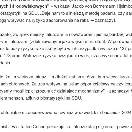
nych i środowiskowych”
– wskazał Jacob von Bornemann Hjelmbo
iostatystyki na SDU. „Daje nam to silniejszą metodę badania, czy s
ogą wpływać na ryzyko zachorowania na raka” – zaznaczył.
kazało, związek między tatuażami a nowotworami jest najbardziej wi
żymi tatuażami (zdefiniowanymi jako większe niż dłoń). W porównan
ez tatuaży ryzyko raka skóry było w ich przypadku wyższe o 137 pr
 o 173 proc. Wskaźnik ryzyka uwzględnia wiek, czas wykonania tatu
dania.
to, że im większy tatuaż i im dłużej jest na skórze, tym więcej tusz
łach chłonnych. Zakres wpływu na układ odpornościowy należy jes
byśmy mogli lepiej zrozumieć działające mechanizmy” – zaznaczył 
lemmensen, adiunkt biostatystyki na SDU.
 chłoniakiem zaobserwowano również w szwedzkim badaniu z 2024 
ish Twin Tattoo Cohort pokazuje, że tatuaże stają się coraz powsze