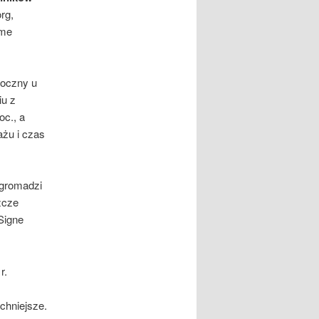
rg,
ame
doczny u
iu z
oc., a
ażu i czas
u gromadzi
zcze
Signe
r.
chniejsze.