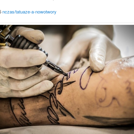
25
nczas/tatuaze-a-nowotwory