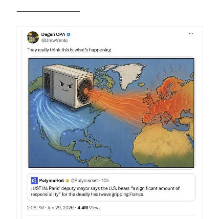
——————————