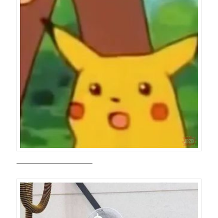
————————————