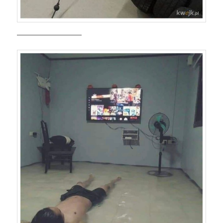
——————————