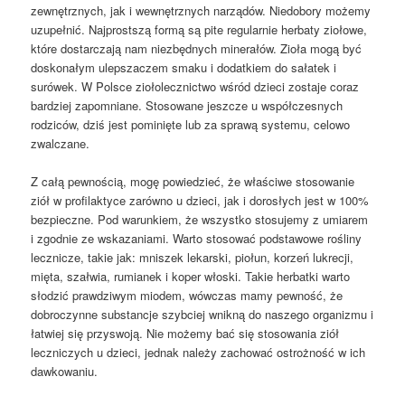
zewnętrznych, jak i wewnętrznych narządów. Niedobory możemy
uzupełnić. Najprostszą formą są pite regularnie herbaty ziołowe,
które dostarczają nam niezbędnych minerałów. Zioła mogą być
doskonałym ulepszaczem smaku i dodatkiem do sałatek i
surówek. W Polsce ziołolecznictwo wśród dzieci zostaje coraz
bardziej zapomniane. Stosowane jeszcze u współczesnych
rodziców, dziś jest pominięte lub za sprawą systemu, celowo
zwalczane.
Z całą pewnością, mogę powiedzieć, że właściwe stosowanie
ziół w profilaktyce zarówno u dzieci, jak i dorosłych jest w 100%
bezpieczne. Pod warunkiem, że wszystko stosujemy z umiarem
i zgodnie ze wskazaniami. Warto stosować podstawowe rośliny
lecznicze, takie jak: mniszek lekarski, piołun, korzeń lukrecji,
mięta, szałwia, rumianek i koper włoski. Takie herbatki warto
słodzić prawdziwym miodem, wówczas mamy pewność, że
dobroczynne substancje szybciej wnikną do naszego organizmu i
łatwiej się przyswoją. Nie możemy bać się stosowania ziół
leczniczych u dzieci, jednak należy zachować ostrożność w ich
dawkowaniu.