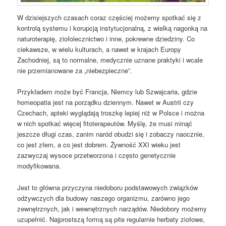
W dzisiejszych czasach coraz częściej możemy spotkać się z
kontrolą systemu i korupcją instytucjonalną, z wielką nagonką na
naturoterapię, ziołolecznictwo i inne, pokrewne dziedziny. Co
ciekawsze, w wielu kulturach, a nawet w krajach Europy
Zachodniej, są to normalne, medycznie uznane praktyki i wcale
nie przemianowane za „niebezpieczne”.
Przykładem może być Francja, Niemcy lub Szwajcaria, gdzie
homeopatia jest na porządku dziennym. Nawet w Austrii czy
Czechach, apteki wyglądają troszkę lepiej niż w Polsce i można
w nich spotkać więcej fitoterapeutów. Myślę, że musi minąć
jeszcze długi czas, zanim naród obudzi się i zobaczy naocznie,
co jest złem, a co jest dobrem. Żywność XXI wieku jest
zazwyczaj wysoce przetworzona i często genetycznie
modyfikowana.
Jest to główna przyczyna niedoboru podstawowych związków
odżywczych dla budowy naszego organizmu, zarówno jego
zewnętrznych, jak i wewnętrznych narządów. Niedobory możemy
uzupełnić. Najprostszą formą są pite regularnie herbaty ziołowe,