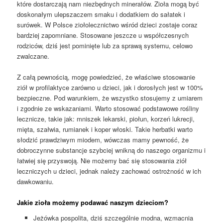
które dostarczają nam niezbędnych minerałów. Zioła mogą być
doskonałym ulepszaczem smaku i dodatkiem do sałatek i
surówek. W Polsce ziołolecznictwo wśród dzieci zostaje coraz
bardziej zapomniane. Stosowane jeszcze u współczesnych
rodziców, dziś jest pominięte lub za sprawą systemu, celowo
zwalczane.
Z całą pewnością, mogę powiedzieć, że właściwe stosowanie
ziół w profilaktyce zarówno u dzieci, jak i dorosłych jest w 100%
bezpieczne. Pod warunkiem, że wszystko stosujemy z umiarem
i zgodnie ze wskazaniami. Warto stosować podstawowe rośliny
lecznicze, takie jak: mniszek lekarski, piołun, korzeń lukrecji,
mięta, szałwia, rumianek i koper włoski. Takie herbatki warto
słodzić prawdziwym miodem, wówczas mamy pewność, że
dobroczynne substancje szybciej wnikną do naszego organizmu i
łatwiej się przyswoją. Nie możemy bać się stosowania ziół
leczniczych u dzieci, jednak należy zachować ostrożność w ich
dawkowaniu.
Jakie zioła możemy podawać naszym dzieciom?
Jeżówka pospolita, dziś szczególnie modna, wzmacnia