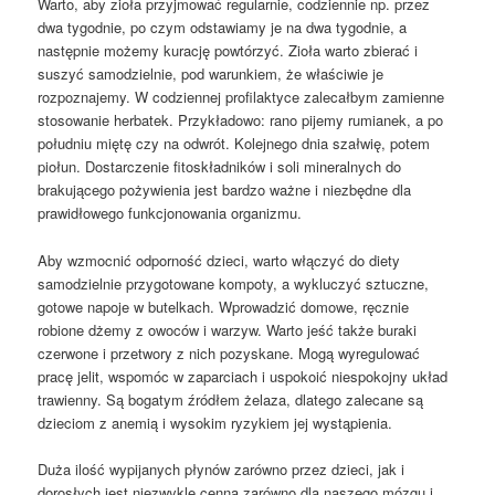
Warto, aby zioła przyjmować regularnie, codziennie np. przez
dwa tygodnie, po czym odstawiamy je na dwa tygodnie, a
następnie możemy kurację powtórzyć. Zioła warto zbierać i
suszyć samodzielnie, pod warunkiem, że właściwie je
rozpoznajemy. W codziennej profilaktyce zalecałbym zamienne
stosowanie herbatek. Przykładowo: rano pijemy rumianek, a po
południu miętę czy na odwrót. Kolejnego dnia szałwię, potem
piołun. Dostarczenie fitoskładników i soli mineralnych do
brakującego pożywienia jest bardzo ważne i niezbędne dla
prawidłowego funkcjonowania organizmu.
Aby wzmocnić odporność dzieci, warto włączyć do diety
samodzielnie przygotowane kompoty, a wykluczyć sztuczne,
gotowe napoje w butelkach. Wprowadzić domowe, ręcznie
robione dżemy z owoców i warzyw. Warto jeść także buraki
czerwone i przetwory z nich pozyskane. Mogą wyregulować
pracę jelit, wspomóc w zaparciach i uspokoić niespokojny układ
trawienny. Są bogatym źródłem żelaza, dlatego zalecane są
dzieciom z anemią i wysokim ryzykiem jej wystąpienia.
Duża ilość wypijanych płynów zarówno przez dzieci, jak i
dorosłych jest niezwykle cenna zarówno dla naszego mózgu i