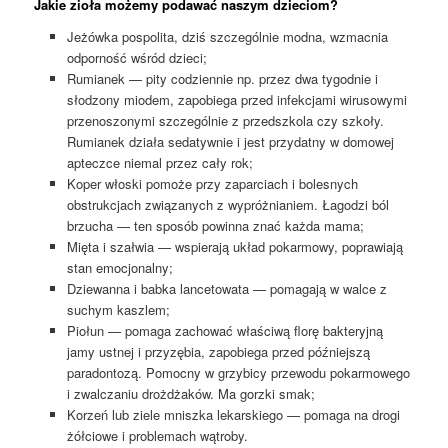
Jakie zioła możemy podawać naszym dzieciom?
Jeżówka pospolita, dziś szczególnie modna, wzmacnia
odporność wśród dzieci;
Rumianek — pity codziennie np. przez dwa tygodnie i
słodzony miodem, zapobiega przed infekcjami wirusowymi
przenoszonymi szczególnie z przedszkola czy szkoły.
Rumianek działa sedatywnie i jest przydatny w domowej
apteczce niemal przez cały rok;
Koper włoski pomoże przy zaparciach i bolesnych
obstrukcjach związanych z wypróżnianiem. Łagodzi ból
brzucha — ten sposób powinna znać każda mama;
Mięta i szałwia — wspierają układ pokarmowy, poprawiają
stan emocjonalny;
Dziewanna i babka lancetowata — pomagają w walce z
suchym kaszlem;
Piołun — pomaga zachować właściwą florę bakteryjną
jamy ustnej i przyzębia, zapobiega przed późniejszą
paradontozą. Pomocny w grzybicy przewodu pokarmowego
i zwalczaniu drożdżaków. Ma gorzki smak;
Korzeń lub ziele mniszka lekarskiego — pomaga na drogi
żółciowe i problemach wątroby.