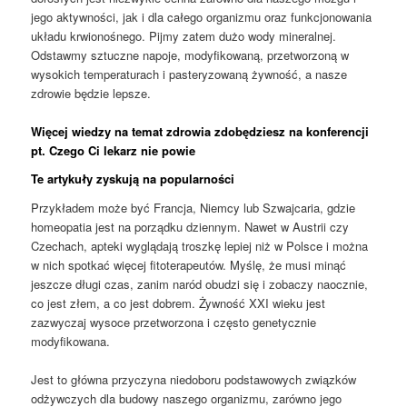
jego aktywności, jak i dla całego organizmu oraz funkcjonowania
układu krwionośnego. Pijmy zatem dużo wody mineralnej.
Odstawmy sztuczne napoje, modyfikowaną, przetworzoną w
wysokich temperaturach i pasteryzowaną żywność, a nasze
zdrowie będzie lepsze.
Więcej wiedzy na temat zdrowia zdobędziesz na konferencji
pt. Czego Ci lekarz nie powie
Te artykuły zyskują na popularności
Przykładem może być Francja, Niemcy lub Szwajcaria, gdzie
homeopatia jest na porządku dziennym. Nawet w Austrii czy
Czechach, apteki wyglądają troszkę lepiej niż w Polsce i można
w nich spotkać więcej fitoterapeutów. Myślę, że musi minąć
jeszcze długi czas, zanim naród obudzi się i zobaczy naocznie,
co jest złem, a co jest dobrem. Żywność XXI wieku jest
zazwyczaj wysoce przetworzona i często genetycznie
modyfikowana.
Jest to główna przyczyna niedoboru podstawowych związków
odżywczych dla budowy naszego organizmu, zarówno jego