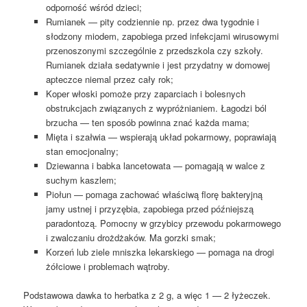
odporność wśród dzieci;
Rumianek — pity codziennie np. przez dwa tygodnie i
słodzony miodem, zapobiega przed infekcjami wirusowymi
przenoszonymi szczególnie z przedszkola czy szkoły.
Rumianek działa sedatywnie i jest przydatny w domowej
apteczce niemal przez cały rok;
Koper włoski pomoże przy zaparciach i bolesnych
obstrukcjach związanych z wypróżnianiem. Łagodzi ból
brzucha — ten sposób powinna znać każda mama;
Mięta i szałwia — wspierają układ pokarmowy, poprawiają
stan emocjonalny;
Dziewanna i babka lancetowata — pomagają w walce z
suchym kaszlem;
Piołun — pomaga zachować właściwą florę bakteryjną
jamy ustnej i przyzębia, zapobiega przed późniejszą
paradontozą. Pomocny w grzybicy przewodu pokarmowego
i zwalczaniu drożdżaków. Ma gorzki smak;
Korzeń lub ziele mniszka lekarskiego — pomaga na drogi
żółciowe i problemach wątroby.
Podstawowa dawka to herbatka z 2 g, a więc 1 — 2 łyżeczek.