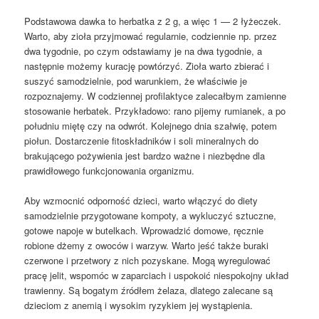
Podstawowa dawka to herbatka z 2 g, a więc 1 — 2 łyżeczek.
Warto, aby zioła przyjmować regularnie, codziennie np. przez
dwa tygodnie, po czym odstawiamy je na dwa tygodnie, a
następnie możemy kurację powtórzyć. Zioła warto zbierać i
suszyć samodzielnie, pod warunkiem, że właściwie je
rozpoznajemy. W codziennej profilaktyce zalecałbym zamienne
stosowanie herbatek. Przykładowo: rano pijemy rumianek, a po
południu miętę czy na odwrót. Kolejnego dnia szałwię, potem
piołun. Dostarczenie fitoskładników i soli mineralnych do
brakującego pożywienia jest bardzo ważne i niezbędne dla
prawidłowego funkcjonowania organizmu.
Aby wzmocnić odporność dzieci, warto włączyć do diety
samodzielnie przygotowane kompoty, a wykluczyć sztuczne,
gotowe napoje w butelkach. Wprowadzić domowe, ręcznie
robione dżemy z owoców i warzyw. Warto jeść także buraki
czerwone i przetwory z nich pozyskane. Mogą wyregulować
pracę jelit, wspomóc w zaparciach i uspokoić niespokojny układ
trawienny. Są bogatym źródłem żelaza, dlatego zalecane są
dzieciom z anemią i wysokim ryzykiem jej wystąpienia.