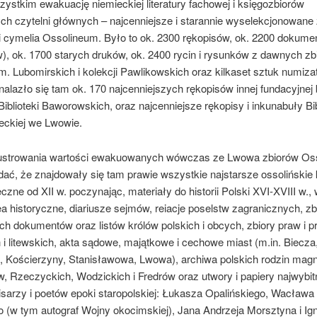
ystkim ewakuację niemieckiej literatury fachowej i księgozbiorów
ch czytelni głównych – najcenniejsze i starannie wyselekcjonowane 
 i cymelia Ossolineum. Było to ok. 2300 rękopisów, ok. 2200 dokum
), ok. 1700 starych druków, ok. 2400 rycin i rysunków z dawnych zb
. Lubomirskich i kolekcji Pawlikowskich oraz kilkaset sztuk numiza
alazło się tam ok. 170 najcenniejszych rękopisów innej fundacyjnej b
 Biblioteki Baworowskich, oraz najcenniejsze rękopisy i inkunabuły Bib
eckiej we Lwowie.
lustrowania wartości ewakuowanych wówczas ze Lwowa zbiorów Oss
ać, że znajdowały się tam prawie wszystkie najstarsze ossolińskie
czne od XII w. poczynając, materiały do historii Polski XVI-XVIII w.,
a historyczne, diariusze sejmów, reiacje poselstw zagranicznych, zb
ch dokumentów oraz listów królów polskich i obcych, zbiory praw i p
i litewskich, akta sądowe, majątkowe i cechowe miast (m.in. Biecza
, Kościerzyny, Stanisławowa, Lwowa), archiwa polskich rodzin mag
, Rzeczyckich, Wodzickich i Fredrów oraz utwory i papiery najwybit
isarzy i poetów epoki staropolskiej: Łukasza Opalińskiego, Wacława
o (w tym autograf Wojny okocimskiej), Jana Andrzeja Morsztyna i I