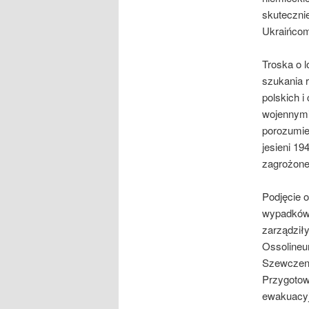
skuteczni
Ukraińcom
Troska o 
szukania r
polskich i
wojennymi
porozumien
jesieni 19
zagrożon
Podjęcie o
wypadków 
zarządził
Ossolineum
Szewczenki
Przygotow
ewakuacyj