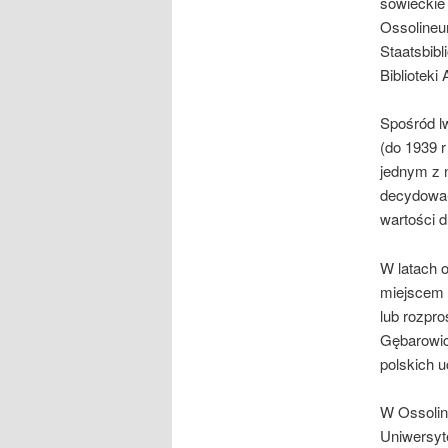
sowieckie 
Ossolineum
Staatsbibl
Bibliotek
Spośród l
(do 1939 
jednym z n
decydował
wartości d
W latach o
miejscem 
lub rozpro
Gębarowicz
polskich 
W Ossolin
Uniwersyte