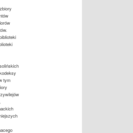
zbiory
entów
iorów
tów.
iblioteki
lioteki
olińskich
 kodeksy
 w tym
iory
rzywilejów
,
nackich
niejszych
gnacego