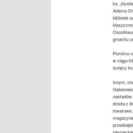
ks. Józef
Adama Gru
bibliotek 
klasycznej
Ossolineu
gmachu uni
Pomimo ni
w ciągu ki
tysięcy ks
Innym, ch
Gębarowic
nakładów 
dzieła z l
towarowe.
magazynac
przedsiębi
niemieckie