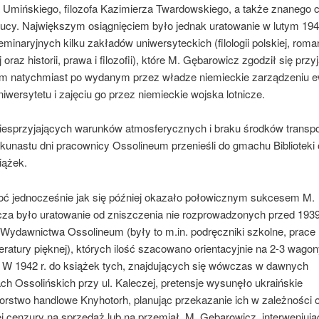
a Umińskiego, filozofa Kazimierza Twardowskiego, a także znanego c
cy. Największym osiągnięciem było jednak uratowanie w lutym 1943
seminaryjnych kilku zakładów uniwersyteckich (filologii polskiej, romań
 oraz historii, prawa i filozofii), które M. Gębarowicz zgodził się przy
m natychmiast po wydanym przez władze niemieckie zarządzeniu e
wersytetu i zajęciu go przez niemieckie wojska lotnicze.
esprzyjających warunków atmosferycznych i braku środków transp
lkunastu dni pracownicy Ossolineum przenieśli do gmachu Biblioteki 
iążek.
oć jednocześnie jak się później okazało połowicznym sukcesem M.
za było uratowanie od zniszczenia nie rozprowadzonych przed 1939 
Wydawnictwa Ossolineum (były to m.in. podręczniki szkolne, prace
iteratury pięknej), których ilość szacowano orientacyjnie na 2-3 wago
 W 1942 r. do książek tych, znajdujących się wówczas w dawnych
h Ossolińskich przy ul. Kaleczej, pretensje wysunęło ukraińskie
orstwo handlowe Knyhotorh, planując przekazanie ich w zależności o
j cenzury na sprzedaż lub na przemiał. M. Gębarowicz, interweniują