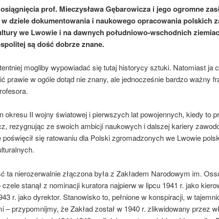
siągnięcia prof. Mieczysława Gębarowicza i jego ogromne zas
 w dziele dokumentowania i naukowego opracowania polskich 
kultury we Lwowie i na dawnych południowo-wschodnich ziemia
politej są dość dobrze znane.
ntniej mogliby wypowiadać się tutaj historycy sztuki. Natomiast ja
ić prawie w ogóle dotąd nie znany, ale jednocześnie bardzo ważny f
rofesora.
 okresu II wojny światowej i pierwszych lat powojennych, kiedy to pr
z, rezygnując ze swoich ambicji naukowych i dalszej kariery zawod
e poświęcił się ratowaniu dla Polski zgromadzonych we Lwowie pols
lturalnych.
ść ta nierozerwalnie złączona była z Zakładem Narodowym im. Osso
 czele stanął z nominacji kuratora najpierw w lipcu 1941 r. jako kiero
943 r. jako dyrektor. Stanowisko to, pełnione w konspiracji, w tajemn
i – przypomnijmy, że Zakład został w 1940 r. zlikwidowany przez w