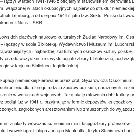
– łączył w latach 1941-1946 z oficjalnym stanowiskiem kierownika Bi
, włączonej w latach okupacyjnych najpierw do struktur niemieckiej
iothek Lemberg, a od sierpnia 1944 r. jako tzw. Sektor Polski do Lwow
i Akademii Nauk USRR.
wowskich placówek naukowo-kulturalnych Zakład Narodowy im. Oss
r – łączący w sobie Bibliotekę, Wydawnictwo i Muzeum im. Lubomirsk
ajważniejszych i najbardziej zasłużonych ośrodków kultury polskiej
y przede wszystkim niezwykle bogate zbiory biblioteczne, pod wzg
rugie w kraju po Bibliotece Jagiellońskiej.
kupacji niemieckiej kierowane przez prof. Gębarowicza Ossolineum 
schronienia dla różnego rodzaju zbiorów polskich, narażonych na zn
szenie w warunkach wojennych. Taką akcję ratowania dóbr kultury pr
 podjął już w 1941 r., przyjmując w formie depozytów księgozbiory 
uczonych, zagrożonych aresztowaniem lub zmuszonych do wyjazdu
eum znalazły wówczas schronienie m.in. księgozbiory profesorów
tu Lwowskiego: filologa Jerzego Manteuffla, fizyka Stanisława Lorii,