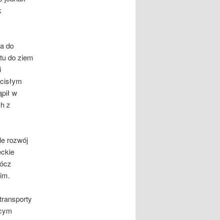
k
za do
ntu do ziem
i
ścisłym
ąpił w
ch z
le rozwój
eckie
rócz
 im.
transporty
ącym