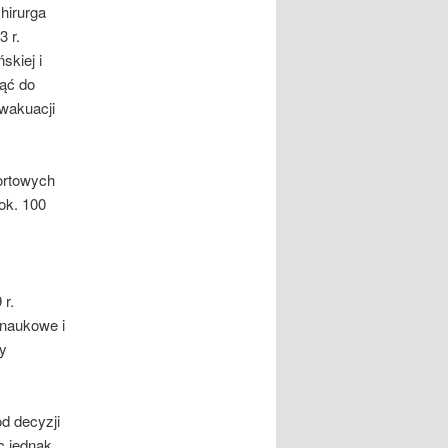
hirurga
 r.
skiej i
jąć do
wakuacji
ortowych
ok. 100
r.
 naukowe i
ny
d decyzji
c jednak