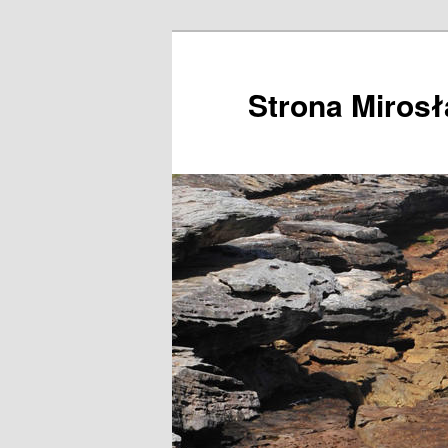
Przeskocz
do
tekstu
Strona Miros