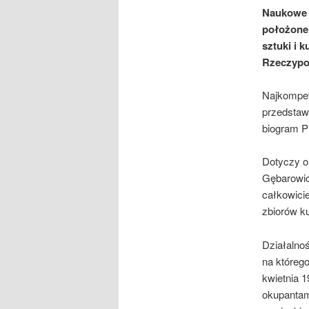
Naukowe o
położone
sztuki i 
Rzeczypos
Najkompete
przedstaw
biogram P
Dotyczy on
Gębarowic
całkowici
zbiorów ku
Działalno
na którego
kwietnia 1
okupantam