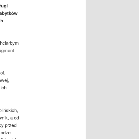
ługi
zabytków
ch
 chciałbym
ragment
of.
owej,
kich
lińskich,
wnik, a od
icy przed
ładze