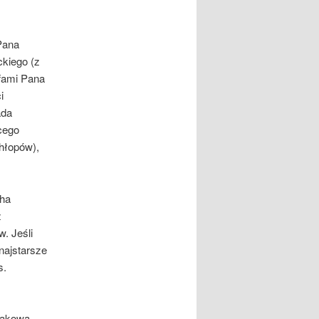
Pana
kiego (z
afami Pana
i
ada
cego
hłopów),
cha
z
. Jeśli
najstarsze
s.
rakowa,