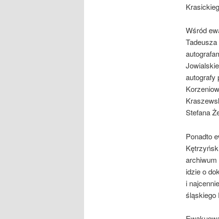
Krasickie
Wśród ewa
Tadeusza 
autografam
Jowialskie
autografy
Korzeniow
Kraszewsk
Stefana Ż
Ponadto e
Kętrzyńsk
archiwum 
idzie o d
i najcenni
śląskiego
Ewakuowan