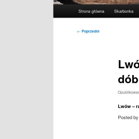
Główne
Strona główna
Skarbonka
menu
Nawigacja
←
Poprzedni
wpisu
Lwó
dób
Opublikowa
Lwów – ra
Posted b