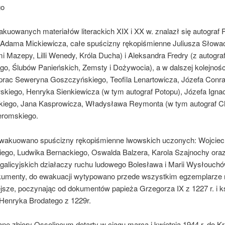
go
kuowanych materiałów literackich XIX i XX w. znalazł się autograf 
Adama Mickiewicza, całe spuścizny rękopiśmienne Juliusza Słowac
i Mazepy, Lilli Wenedy, Króla Ducha) i Aleksandra Fredry (z autogr
go, Ślubów Panieńskich, Zemsty i Dożywocia), a w dalszej kolejnośc
 prac Seweryna Goszczyńskiego, Teofila Lenartowicza, Józefa Conr
skiego, Henryka Sienkiewicza (w tym autograf Potopu), Józefa Igna
iego, Jana Kasprowicza, Władysława Reymonta (w tym autograf C
eromskiego.
wakuowano spuścizny rękopiśmienne lwowskich uczonych: Wojcie
iego, Ludwika Bernackiego, Oswalda Balzera, Karola Szajnochy ora
galicyjskich działaczy ruchu ludowego Bolesława i Marii Wysłouchów
okumenty, do ewakuacji wytypowano przede wszystkim egzemplarze 
ejsze, poczynając od dokumentów papieża Grzegorza IX z 1227 r. i k
 Henryka Brodatego z 1229r.
e zbiory Ossolineum dotarty w ciągu marca i kwietnia 1944 r. do K