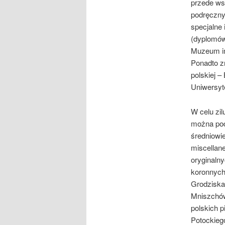
przede wsz
podręczny
specjalne
(dyplomów
Muzeum im
Ponadto zn
polskiej –
Uniwersyt
W celu zi
można pod
średniowie
miscellane
oryginalny
koronnych 
Grodziska
Mniszchów
polskich p
Potockieg