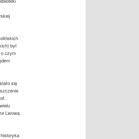
blioteki
skiej
olińskich
ich) był
, o czym
lędem
stało się
iszczenie
of.
wielu
 ze Lwowa.
 historyka