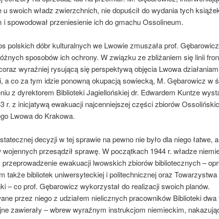
e u swoich władz zwierzchnich, nie dopuścił do wydania tych książe
 i spowodował przeniesienie ich do gmachu Ossolineum.
los polskich dóbr kulturalnych we Lwowie zmuszała prof. Gębarowic
óżnych sposobów ich ochrony. W związku ze zbliżaniem się linii fro
 coraz wyraźniej rysującą się perspektywą objęcia Lwowa działaniam
, a co za tym idzie ponowną okupacją sowiecką, M. Gębarowicz w 
iu z dyrektorem Biblioteki Jagiellońskiej dr. Edwardem Kuntze wyst
43 r. z inicjatywą ewakuacji najcenniejszej części zbiorów Ossoliński
ego Lwowa do Krakowa.
statecznej decyzji w tej sprawie na pewno nie było dla niego łatwe, a
wojennych przesądził sprawę. W początkach 1944 r. władze niemi
y przeprowadzenie ewakuacji lwowskich zbiorów bibliotecznych – op
 także bibliotek uniwersyteckiej i politechnicznej oraz Towarzystwa
 – co prof. Gębarowicz wykorzystał do realizacji swoich planów.
ane przez niego z udziałem nielicznych pracowników Biblioteki dwa 
ne zawierały – wbrew wyraźnym instrukcjom niemieckim, nakazuj