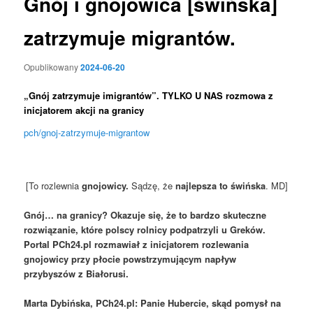
Gnój i gnojowica [świńska]
zatrzymuje migrantów.
Opublikowany
2024-06-20
„Gnój zatrzymuje imigrantów”. TYLKO U NAS rozmowa z
inicjatorem akcji na granicy
pch/gnoj-zatrzymuje-migrantow
[To rozlewnia
gnojowicy.
Sądzę, że
najlepsza to świńska
. MD]
Gnój… na granicy? Okazuje się, że to bardzo skuteczne
rozwiązanie, które polscy rolnicy podpatrzyli u Greków.
Portal PCh24.pl rozmawiał z inicjatorem rozlewania
gnojowicy przy płocie powstrzymującym napływ
przybyszów z Białorusi.
Marta Dybińska, PCh24.pl: Panie Hubercie, skąd pomysł na