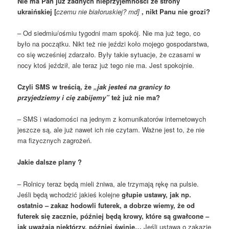
Nie ma Pan już żadnych nieprzyjemności ze strony
ukraińskiej [
czemu nie białoruskiej? md]
, nikt Panu nie grozi?
– Od siedmiu/ośmiu tygodni mam spokój. Nie ma już tego, co
było na początku. Nikt też nie jeździ koło mojego gospodarstwa,
co się wcześniej zdarzało. Były takie sytuacje, że czasami w
nocy ktoś jeździł, ale teraz już tego nie ma. Jest spokojnie.
Czyli SMS w treścią, że
„jak jesteś na granicy to
przyjedziemy i cię zabijemy”
też już nie ma?
– SMS i wiadomości na jednym z komunikatorów internetowych
jeszcze są, ale już nawet ich nie czytam. Ważne jest to, że nie
ma fizycznych zagrożeń.
Jakie dalsze plany ?
– Rolnicy teraz będą mieli żniwa, ale trzymają rękę na pulsie.
Jeśli będą wchodzić jakieś kolejne
głupie ustawy, jak np.
ostatnio – zakaz hodowli futerek, a dobrze wiemy, że od
futerek się zacznie, później będą krowy, które są gwałcone –
jak uważają niektórzy, później świnie…
Jeśli ustawa o zakazie