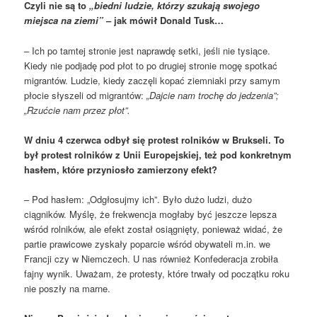
Czyli nie są to
„biedni ludzie, którzy szukają swojego
miejsca na ziemi”
– jak mówił Donald Tusk…
– Ich po tamtej stronie jest naprawdę setki, jeśli nie tysiące.
Kiedy nie podjadę pod płot to po drugiej stronie mogę spotkać
migrantów. Ludzie, kiedy zaczęli kopać ziemniaki przy samym
płocie słyszeli od migrantów:
„Dajcie nam trochę do jedzenia”;
„Rzućcie nam przez płot”.
W dniu 4 czerwca odbył się protest rolników w Brukseli. To
był protest rolników z Unii Europejskiej, też pod konkretnym
hasłem, które przyniosło zamierzony efekt?
– Pod hasłem: „Odgłosujmy ich”. Było dużo ludzi, dużo
ciągników. Myślę, że frekwencja mogłaby być jeszcze lepsza
wśród rolników, ale efekt został osiągnięty, ponieważ widać, że
partie prawicowe zyskały poparcie wśród obywateli m.in. we
Francji czy w Niemczech. U nas również Konfederacja zrobiła
fajny wynik. Uważam, że protesty, które trwały od początku roku
nie poszły na marne.