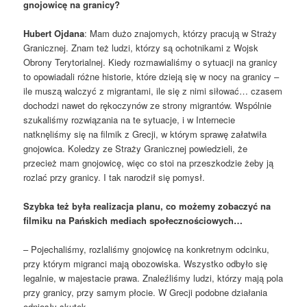
gnojowicę na granicy?
Hubert Ojdana
: Mam dużo znajomych, którzy pracują w Straży
Granicznej. Znam też ludzi, którzy są ochotnikami z Wojsk
Obrony Terytorialnej. Kiedy rozmawialiśmy o sytuacji na granicy
to opowiadali różne historie, które dzieją się w nocy na granicy –
ile muszą walczyć z migrantami, ile się z nimi siłować… czasem
dochodzi nawet do rękoczynów ze strony migrantów. Wspólnie
szukaliśmy rozwiązania na te sytuacje, i w Internecie
natknęliśmy się na filmik z Grecji, w którym sprawę załatwiła
gnojowica. Koledzy ze Straży Granicznej powiedzieli, że
przecież mam gnojowicę, więc co stoi na przeszkodzie żeby ją
rozlać przy granicy. I tak narodził się pomysł.
Szybka też była realizacja planu, co możemy zobaczyć na
filmiku na Pańskich mediach społecznościowych…
– Pojechaliśmy, rozlaliśmy gnojowicę na konkretnym odcinku,
przy którym migranci mają obozowiska. Wszystko odbyło się
legalnie, w majestacie prawa. Znaleźliśmy ludzi, którzy mają pola
przy granicy, przy samym płocie. W Grecji podobne działania
odniosły skutek.