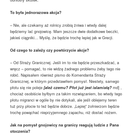
To była jednorazowa akcja?
– Nie, ale czekamy aż rolnicy zrobią żniwa i wtedy dalej
będziemy lać gnojowicę. Mam jeszcze dwie dodatkowe beczki,
jakieś ciągniki… Myślę, że będzie trochę lepiej jak w Grecji.
Od czego to zależy czy powtórzycie akcje?
– Od Straży Granicznej. Jeśli im to nie będzie przeszkadzać, a
wręcz – pomagać, to nie widzę żadnego problemu żeby tego nie
robić. Napisałem również pismo do Komendanta Straży
Granicznej, w którym przedstawiłem pomysł. Niestety, samego
płotu się nie poleje
[ależ czemu? Płot już jest islamistą?
md] ,
chociaż osobiście byłbym za takim rozwiązaniem, bo wtedy tego
płotu migranci w ogóle by nie dotykali, ale jeśli oblejemy teren
tuż przy płocie to też będzie dobrze. „Lepiej” żołnierzom będzie
trochę powąchać nieprzyjemnego zapachu, niż dostać nożem.
Jak na pomysł gnojowicy na granicy reagują ludzie z Pana
otoczenia?