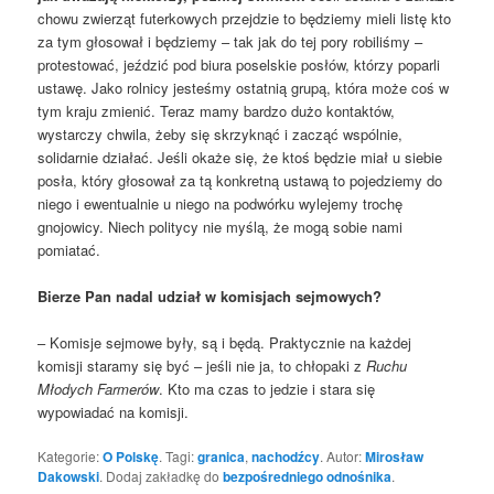
chowu zwierząt futerkowych przejdzie to będziemy mieli listę kto
za tym głosował i będziemy – tak jak do tej pory robiliśmy –
protestować, jeździć pod biura poselskie posłów, którzy poparli
ustawę. Jako rolnicy jesteśmy ostatnią grupą, która może coś w
tym kraju zmienić. Teraz mamy bardzo dużo kontaktów,
wystarczy chwila, żeby się skrzyknąć i zacząć wspólnie,
solidarnie działać. Jeśli okaże się, że ktoś będzie miał u siebie
posła, który głosował za tą konkretną ustawą to pojedziemy do
niego i ewentualnie u niego na podwórku wylejemy trochę
gnojowicy. Niech politycy nie myślą, że mogą sobie nami
pomiatać.
Bierze Pan nadal udział w komisjach sejmowych?
– Komisje sejmowe były, są i będą. Praktycznie na każdej
komisji staramy się być – jeśli nie ja, to chłopaki z
Ruchu
Młodych Farmerów
. Kto ma czas to jedzie i stara się
wypowiadać na komisji.
Kategorie:
O Polskę
. Tagi:
granica
,
nachodźcy
. Autor:
Mirosław
Dakowski
. Dodaj zakładkę do
bezpośredniego odnośnika
.