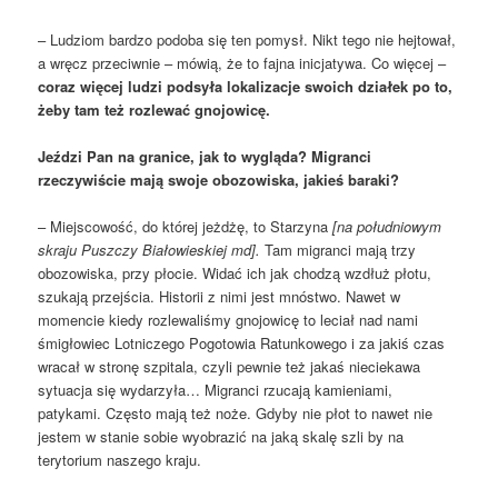
– Ludziom bardzo podoba się ten pomysł. Nikt tego nie hejtował,
a wręcz przeciwnie – mówią, że to fajna inicjatywa. Co więcej –
coraz więcej ludzi podsyła lokalizacje swoich działek po to,
żeby tam też rozlewać gnojowicę.
Jeździ Pan na granice, jak to wygląda? Migranci
rzeczywiście mają swoje obozowiska, jakieś baraki?
– Miejscowość, do której jeżdżę, to Starzyna
[na południowym
skraju Puszczy Białowieskiej md].
Tam migranci mają trzy
obozowiska, przy płocie. Widać ich jak chodzą wzdłuż płotu,
szukają przejścia. Historii z nimi jest mnóstwo. Nawet w
momencie kiedy rozlewaliśmy gnojowicę to leciał nad nami
śmigłowiec Lotniczego Pogotowia Ratunkowego i za jakiś czas
wracał w stronę szpitala, czyli pewnie też jakaś nieciekawa
sytuacja się wydarzyła… Migranci rzucają kamieniami,
patykami. Często mają też noże. Gdyby nie płot to nawet nie
jestem w stanie sobie wyobrazić na jaką skalę szli by na
terytorium naszego kraju.