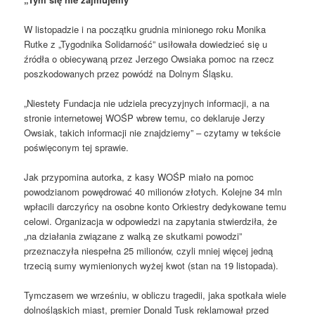
W listopadzie i na początku grudnia minionego roku Monika
Rutke z „Tygodnika Solidarność” usiłowała dowiedzieć się u
źródła o obiecywaną przez Jerzego Owsiaka pomoc na rzecz
poszkodowanych przez powódź na Dolnym Śląsku.
„Niestety Fundacja nie udziela precyzyjnych informacji, a na
stronie internetowej WOŚP wbrew temu, co deklaruje Jerzy
Owsiak, takich informacji nie znajdziemy” – czytamy w tekście
poświęconym tej sprawie.
Jak przypomina autorka, z kasy WOŚP miało na pomoc
powodzianom powędrować 40 milionów złotych. Kolejne 34 mln
wpłacili darczyńcy na osobne konto Orkiestry dedykowane temu
celowi. Organizacja w odpowiedzi na zapytania stwierdziła, że
„na działania związane z walką ze skutkami powodzi”
przeznaczyła niespełna 25 milionów, czyli mniej więcej jedną
trzecią sumy wymienionych wyżej kwot (stan na 19 listopada).
Tymczasem we wrześniu, w obliczu tragedii, jaka spotkała wiele
dolnośląskich miast, premier Donald Tusk reklamował przed