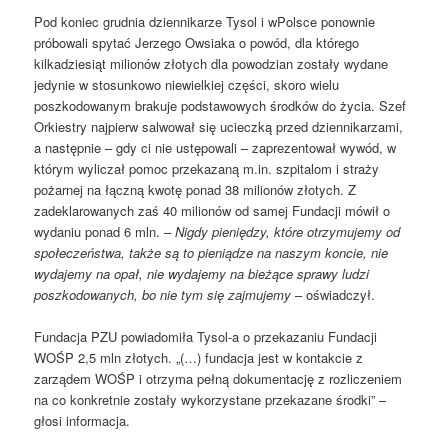
Pod koniec grudnia dziennikarze Tysol i wPolsce ponownie
próbowali spytać Jerzego Owsiaka o powód, dla którego
kilkadziesiąt milionów złotych dla powodzian zostały wydane
jedynie w stosunkowo niewielkiej części, skoro wielu
poszkodowanym brakuje podstawowych środków do życia. Szef
Orkiestry najpierw salwował się ucieczką przed dziennikarzami,
a następnie – gdy ci nie ustępowali – zaprezentował wywód, w
którym wyliczał pomoc przekazaną m.in. szpitalom i straży
pożarnej na łączną kwotę ponad 38 milionów złotych. Z
zadeklarowanych zaś 40 milionów od samej Fundacji mówił o
wydaniu ponad 6 mln. –
Nigdy pieniędzy, które otrzymujemy od
społeczeństwa, także są to pieniądze na naszym koncie, nie
wydajemy na opał, nie wydajemy na bieżące sprawy ludzi
poszkodowanych, bo nie tym się zajmujemy
– oświadczył.
Fundacja PZU powiadomiła Tysol-a o przekazaniu Fundacji
WOŚP 2,5 mln złotych. „(…) fundacja jest w kontakcie z
zarządem WOŚP i otrzyma pełną dokumentację z rozliczeniem
na co konkretnie zostały wykorzystane przekazane środki” –
głosi informacja.