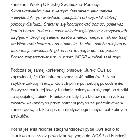
kamerami Wielką Orkiestrę Świątecznej Pomocy. –
Skontaktowaliśmy się z Jerzym Owsiakiem jako pewnie
najwybitniejszym w świecie specjalistą od szybkiej, dobrej
pomocy dla ludzi. Staramy się koordynować pomoc, ponieważ
jest to bardzo trudne przedsięwzięcie logistyczne z oczywistych
względów. Drogi są zalane, trzeba znaleźć miejsca, tak jak tutaj
we Wrocławiu jesteśmy na stadionie. Trzeba znaleźć miejsca w
wielu miejscowościach, gdzie będzie mogła dotrzeć pomoc.
Pomoc zorganizowana m.in. przez WOŚP
– mówił szef rządu.
Podczas tej samej konferencji prasowej „Jurek” Owsiak
zapowiadał, że Orkiestra przeznacza 40 milionów PLN na
szybkie zakupy rzeczy, których pilnie potrzebują powodzianie.
Po wyczerpaniu tej kwoty fundacja obiecywała sięgnąć po środki
ze specjalnej zbiórki. Pieniądze miały być kierowane na zakup
towarów wskazanych przez potrzebujących za pośrednictwem
samorządów, a także sprzętu medycznego i innych potrzebnych
artykułów.
Późną jesienią reporter stacji wPolsce24 pytał Owsiaka o to,
jaka kwota na rzecz powodzian wpłynęła do WOŚP od Fundacji