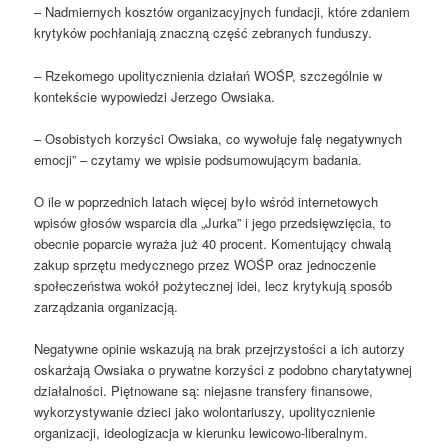
– Nadmiernych kosztów organizacyjnych fundacji, które zdaniem
krytyków pochłaniają znaczną część zebranych funduszy.
– Rzekomego upolitycznienia działań WOŚP, szczególnie w
kontekście wypowiedzi Jerzego Owsiaka.
– Osobistych korzyści Owsiaka, co wywołuje falę negatywnych
emocji” – czytamy we wpisie podsumowującym badania.
O ile w poprzednich latach więcej było wśród internetowych
wpisów głosów wsparcia dla „Jurka” i jego przedsięwzięcia, to
obecnie poparcie wyraża już 40 procent. Komentujący chwalą
zakup sprzętu medycznego przez WOŚP oraz jednoczenie
społeczeństwa wokół pożytecznej idei, lecz krytykują sposób
zarządzania organizacją.
Negatywne opinie wskazują na brak przejrzystości a ich autorzy
oskarżają Owsiaka o prywatne korzyści z podobno charytatywnej
działalności. Piętnowane są: niejasne transfery finansowe,
wykorzystywanie dzieci jako wolontariuszy, upolitycznienie
organizacji, ideologizacja w kierunku lewicowo-liberalnym.