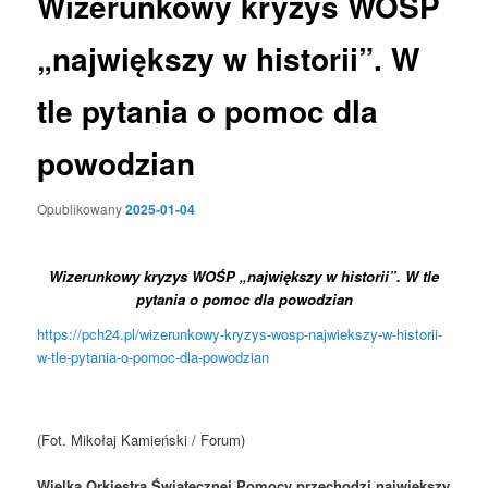
Wizerunkowy kryzys WOŚP
„największy w historii”. W
tle pytania o pomoc dla
powodzian
Opublikowany
2025-01-04
Wizerunkowy kryzys WOŚP „największy w historii”. W tle
pytania o pomoc dla powodzian
https://pch24.pl/wizerunkowy-kryzys-wosp-najwiekszy-w-historii-
w-tle-pytania-o-pomoc-dla-powodzian
(Fot. Mikołaj Kamieński / Forum)
Wielka Orkiestra Świątecznej Pomocy przechodzi największy