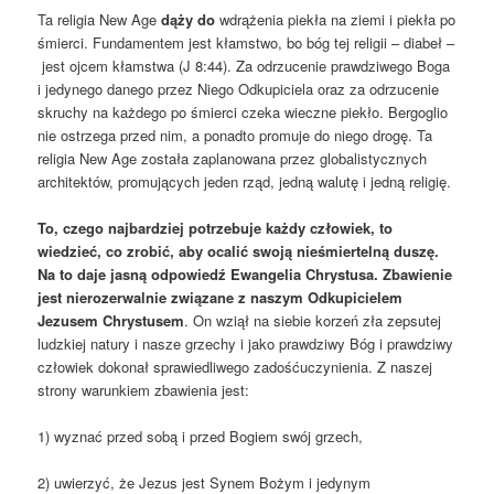
Ta religia New Age
dąż
y
do
wdrążenia piekła na ziemi i piekła po
śmierci. Fundamentem jest kłamstwo, bo bóg tej religii – diabeł –
jest ojcem kłamstwa (J 8:44). Za odrzucenie prawdziwego Boga
i jedynego danego przez Niego Odkupiciela oraz za odrzucenie
skruchy na każdego po śmierci czeka wieczne piekło. Bergoglio
nie ostrzega przed nim, a ponadto promuje do niego drogę. Ta
religia New Age została zaplanowana przez globalistycznych
architektów, promujących jeden rząd, jedną walutę i jedną religię.
To, czego najbardziej potrzebuje każdy człowiek, to
wiedzieć, co zrobić, aby ocalić swoją nieśmiertelną duszę.
Na to daje jasną odpowiedź Ewangelia Chrystusa. Zbawienie
jest nierozerwalnie związane z naszym Odkupicielem
Jezusem Chrystusem
. On wziął na siebie korzeń zła zepsutej
ludzkiej natury i nasze grzechy i jako prawdziwy Bóg i prawdziwy
człowiek dokonał sprawiedliwego zadośćuczynienia. Z naszej
strony warunkiem zbawienia jest:
1) wyznać przed sobą i przed Bogiem swój grzech,
2) uwierzyć, że Jezus jest Synem Bożym i jedynym