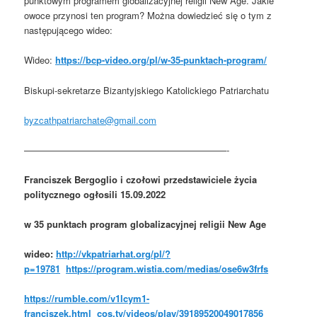
punktowym programem globalizacyjnej religii New Age. Jakie
owoce przynosi ten program? Można dowiedzieć się o tym z
następującego wideo:
Wideo:
https://bcp-video.org/pl/w-35-punktach-program/
Biskupi-sekretarze Bizantyjskiego Katolickiego Patriarchatu
byzcathpatriarchate@gmail.com
——————————————————————-
Franciszek Bergoglio i czołowi przedstawiciele życia
politycznego ogłosili 15.09.2022
w 35 punktach program globalizacyjnej religii New Age
wideo:
http://vkpatriarhat.org/pl/?
p=19781
https://program.wistia.com/medias/ose6w3frfs
https://rumble.com/v1lcym1-
franciszek.html
cos.tv/videos/play/39189520049017856