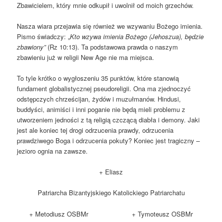
Zbawicielem, który mnie odkupił i uwolnił od moich grzechów.
Nasza wiara przejawia się również we wzywaniu Bożego imienia.
Pismo świadczy: „
Kto wzywa imienia Bożego (Jehoszua), będzie
zbawiony”
(Rz 10:13). Ta podstawowa prawda o naszym
zbawieniu już w religii New Age nie ma miejsca.
To tyle krótko o wygłoszeniu 35 punktów, które stanowią
fundament globalistycznej pseudoreligii. Ona ma zjednoczyć
odstępczych chrześcijan, żydów i muzułmanów. Hindusi,
buddyści, animiści i inni poganie nie będą mieli problemu z
utworzeniem jedności z tą religią czczącą diabła i demony. Jaki
jest ale koniec tej drogi odrzucenia prawdy, odrzucenia
prawdziwego Boga i odrzucenia pokuty? Koniec jest tragiczny –
jezioro ognia na zawsze.
+ Eliasz
Patriarcha Bizantyjskiego Katolickiego Patriarchatu
+ Metodiusz OSBMr + Tymoteusz OSBMr