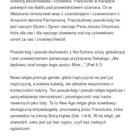
Stwórcą wszechświata i człowieka. Franciszek w Kanadzie
poświęcił się diabłu pod przewodnictwem szamana. On w
Watykanie intronizował wraz z czarodziejami i czarownicami z
Amazonii demona Pachamamę. Franciszkowy pseudo-bóg nie
jest naszym Ojcem i Ojcem naszego Pana Jezusa Chrystusa,
który dla nas i dla naszego zbawienia stał się człowiekiem,
umarł za nas i zmartwychwstał.
Pseudo-bóg i pseudo-duchowość z Nur-Sułtanu służy globalizacji
i jest unieważnieniem pierwszego przykazania Dekalogu: „
Nie
będziesz miał innego boga oprócz Mnie…”
(Pwt 5:7)
Nowa religia promuje gender, gdzie mężczyzna nie jest już
mężczyzną, a kobieta kobietą, ale obłudnie wspominano o
konieczności rodziny. Ten pseudo-bóg i pseudo-religia legalizuje i
uprzywilejowuje niemoralność i przestępczość oraz karze
niewinnych jako foby. Ta to New Age religia głosi kowidową i
ekologiczną antyewangelię, promowaną przez Franciszka, która
sprowadza na ziemię Bożą klątwę (Gal. 1:8-9). W tej religii, jak
stwierdził, seks jest już bez rygoru, czyli bez żadnych
ograniczeń.