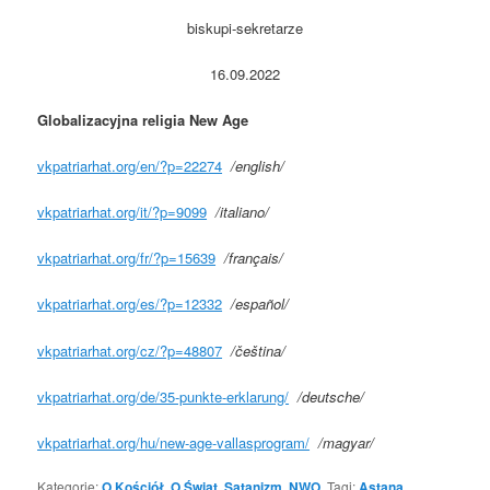
biskupi-sekretarze
16.09.2022
Globalizacyjna religia New Age
vkpatriarhat.org/en/?p=22274
/english/
vkpatriarhat.org/it/?p=9099
/
italiano
/
vkpatriarhat.org/fr/?p=15639
/français/
vkpatriarhat.org/es/?p=12332
/español/
vkpatriarhat.org/cz/?p=48807
/čeština/
vkpatriarhat.org/de/35-punkte-erklarung/
/deutsche/
vkpatriarhat.org/hu/new-age-vallasprogram/
/
magyar
/
Kategorie:
O Kościół
,
O Świat
,
Satanizm, NWO
. Tagi:
Astana
,