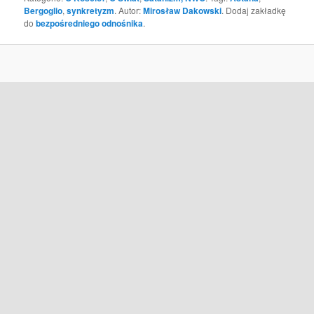
Bergoglio
,
synkretyzm
. Autor:
Mirosław Dakowski
. Dodaj zakładkę
do
bezpośredniego odnośnika
.