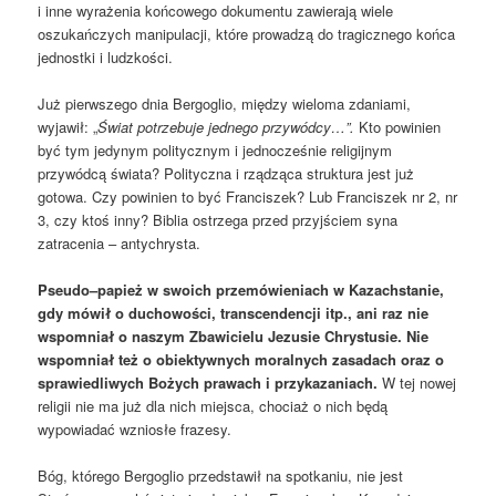
i inne wyrażenia końcowego dokumentu zawierają wiele
oszukańczych manipulacji, które prowadzą do tragicznego końca
jednostki i ludzkości.
Już pierwszego dnia Bergoglio, między wieloma zdaniami,
wyjawił: „
Świat potrzebuje jednego przywódcy…”.
Kto powinien
być tym jedynym politycznym i jednocześnie religijnym
przywódcą świata? Polityczna i rządząca struktura jest już
gotowa. Czy powinien to być Franciszek? Lub Franciszek nr 2, nr
3, czy ktoś inny? Biblia ostrzega przed przyjściem syna
zatracenia – antychrysta.
Pseudo
–
papież w swoich przemówieniach w Kazachstanie,
gdy mówił o duchowości, transcendencji itp., ani raz nie
wspomniał o naszym Zbawicielu Jezusie Chrystusie. Nie
wspomniał też o obiektywnych moralnych zasadach oraz o
sprawiedliwych Bożych prawach i przykazaniach.
W tej nowej
religii nie ma już dla nich miejsca, chociaż o nich będą
wypowiadać wzniosłe frazesy.
Bóg, którego Bergoglio przedstawił na spotkaniu, nie jest