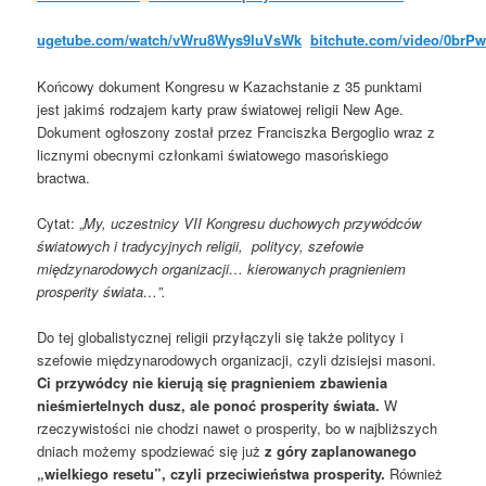
ugetube.com/watch/vWru8Wys9luVsWk
bitchute.com/video/0brP
Końcowy dokument Kongresu w Kazachstanie z 35 punktami
jest jakimś rodzajem karty praw światowej religii New Age.
Dokument ogłoszony został przez Franciszka Bergoglio wraz z
licznymi obecnymi członkami światowego masońskiego
bractwa.
Cytat: „
My, uczestnicy VII Kongresu duchowych przywódców
światowych i tradycyjnych religii, politycy, szefowie
międzynarodowych organizacji… kierowanych pragnieniem
prosperity świata…”.
Do tej globalistycznej religii przyłączyli się także politycy i
szefowie międzynarodowych organizacji, czyli dzisiejsi masoni.
Ci przywódcy nie kierują się pragnieniem zbawienia
nieśmiertelnych dusz, ale ponoć prosperit
y
świata.
W
rzeczywistości nie chodzi nawet o prosperity, bo w najbliższych
dniach możemy spodziewać się już
z góry zaplanowanego
„wielkiego resetu”, czyli przeciwieństwa prosperity.
Również