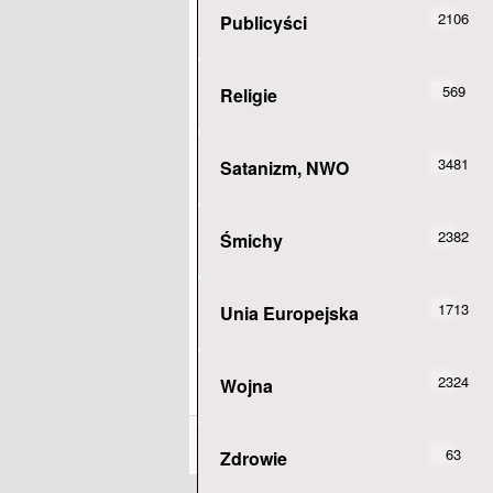
2106
Publicyści
569
Religie
3481
Satanizm, NWO
2382
Śmichy
1713
Unia Europejska
2324
Wojna
63
Zdrowie