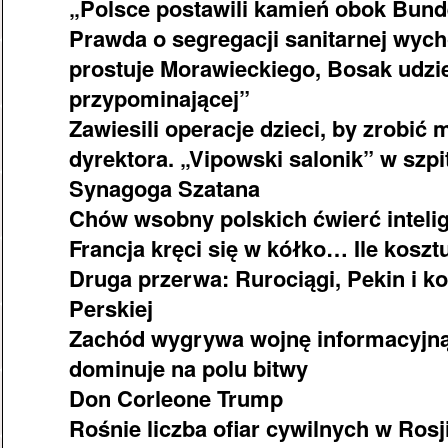
„Polsce postawili kamień obok Bun
Prawda o segregacji sanitarnej wych
prostuje Morawieckiego, Bosak udzi
przypominającej”
Zawiesili operacje dzieci, by zrobić 
dyrektora. „Vipowski salonik” w szp
Synagoga Szatana
Chów wsobny polskich ćwierć inteli
Francja kręci się w kółko… Ile koszt
Druga przerwa: Rurociągi, Pekin i kon
Perskiej
Zachód wygrywa wojnę informacyjną
dominuje na polu bitwy
Don Corleone Trump
Rośnie liczba ofiar cywilnych w Rosji