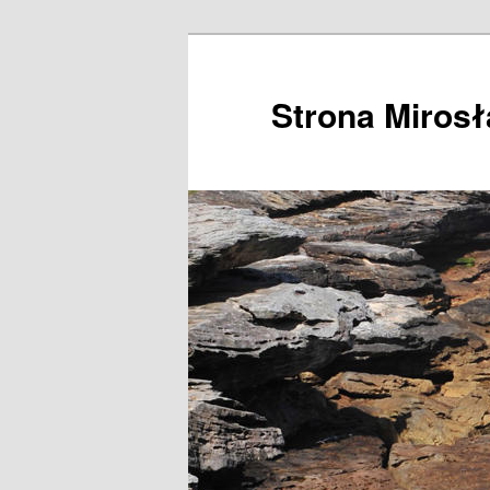
Przeskocz
do
tekstu
Strona Miros