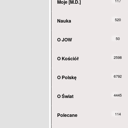
117
Moje [M.D.]
520
Nauka
50
O JOW
2598
O Kościół
6792
O Polskę
4445
O Świat
114
Polecane