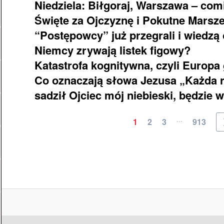
Niedziela: Biłgoraj, Warszawa – co
Święte za Ojczyznę i Pokutne Mars
“Postępowcy” już przegrali i wiedzą
Niemcy zrywają listek figowy?
Katastrofa kognitywna, czyli Europ
Co oznaczają słowa Jezusa „Każda ro
sadził Ojciec mój niebieski, będzie
...
1
2
3
913