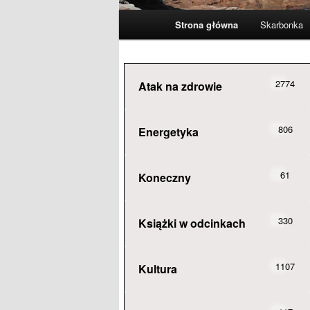
Główne
Strona główna
Skarbonka
menu
2774
Atak na zdrowie
806
Energetyka
61
Koneczny
330
Książki w odcinkach
1107
Kultura