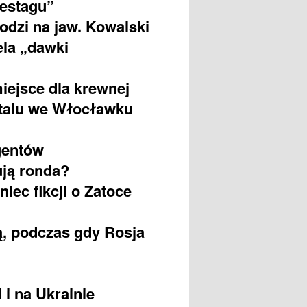
destagu”
odzi na jaw. Kowalski
ela „dawki
miejsce dla krewnej
italu we Włocławku
gentów
ują ronda?
iec fikcji o Zatoce
, podczas gdy Rosja
 i na Ukrainie