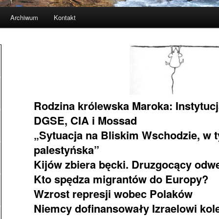
Archiwum
Kontakt
Rodzina królewska Maroka: Instytuc
DGSE, CIA i Mossad
„Sytuacja na Bliskim Wschodzie, w 
palestyńska”
Kijów zbiera bęcki. Druzgocący odwet
Kto spędza migrantów do Europy?
Wzrost represji wobec Polaków
Niemcy dofinansowały Izraelowi kol