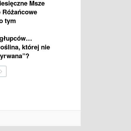
miesięczne Msze
ze Różańcowe
 o tym
a głupców…
ślina, której nie
 wyrwana”?