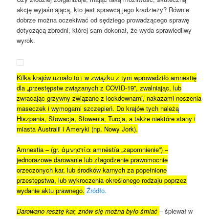
akcję wyjaśniającą, kto jest sprawcą jego kradzieży? Równie
dobrze można oczekiwać od sędziego prowadzącego sprawę
dotyczącą zbrodni, której sam dokonał, że wyda sprawiedliwy
wyrok.
Kilka krajów uznało to i w związku z tym wprowadziło amnestię
dla „przestępstw związanych z COVID-19”, zwalniając, lub
zwracając grzywny związane z lockdownami, nakazami noszenia
maseczek i wymogami szczepień. Do krajów tych należą
Hiszpania, Słowacja, Słowenia, Turcja, a także niektóre stany i
miasta Australii i Ameryki (np. Nowy Jork).
Amnestia – (gr. ἀμνηστία amnēstía „zapomnienie”) –
jednorazowe darowanie lub złagodzenie prawomocnie
orzeczonych kar, lub środków karnych za popełnione
przestępstwa, lub wykroczenia określonego rodzaju poprzez
wydanie aktu prawnego.
Źródło.
Darowano resztę kar, znów się można było śmiać
– śpiewał w