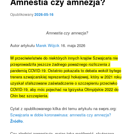
Amnestia czy amnezja?
Opublikowany
2026-05-16
Amnestia czy amnezja?
Autor artykułu
Marek Wójcik
16. maja 2026
W przeciwieństwie do niektórych innych krajów Szwajcaria nie
przeprowadziła jeszcze żadnego poważnego rozliczenia z
pandemią COVID-19. Ostatnio pokazała to debata wokół byłego
trenera szwajcarskiej reprezentacji hokejowej, który w 2021 roku
uzyskał sfałszowane zaświadczenie o szczepieniu przeciwko
COVID-19, aby móc pojechać na Igrzyska Olimpijskie 2022 do
Chin bez szczepienia.
Cytat z opublikowanego kilka dni temu artykułu na swprs.org:
Szwajcaria w dobie koronawirusa: amnestia czy amnezja?
Źródło
.
Czy złodziej zorganizuje, mając taką możliwość, skuteczną