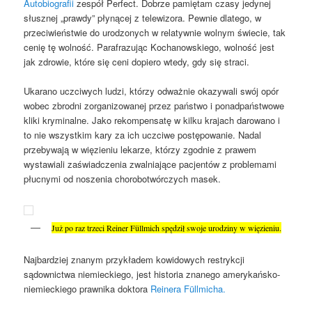
Autobiografii
zespół Perfect. Dobrze pamiętam czasy jedynej
słusznej „prawdy” płynącej z telewizora. Pewnie dlatego, w
przeciwieństwie do urodzonych w relatywnie wolnym świecie, tak
cenię tę wolność. Parafrazując Kochanowskiego, wolność jest
jak zdrowie, które się ceni dopiero wtedy, gdy się straci.
Ukarano uczciwych ludzi, którzy odważnie okazywali swój opór
wobec zbrodni zorganizowanej przez państwo i ponadpaństwowe
kliki kryminalne. Jako rekompensatę w kilku krajach darowano i
to nie wszystkim kary za ich uczciwe postępowanie. Nadal
przebywają w więzieniu lekarze, którzy zgodnie z prawem
wystawiali zaświadczenia zwalniające pacjentów z problemami
płucnymi od noszenia chorobotwórczych masek.
Już po raz trzeci Reiner Füllmich spędził swoje urodziny w więzieniu.
Najbardziej znanym przykładem kowidowych restrykcji
sądownictwa niemieckiego, jest historia znanego amerykańsko-
niemieckiego prawnika doktora
Reinera Füllmicha.