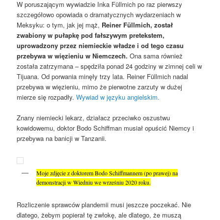
W poruszającym wywiadzie Inka Füllmich po raz pierwszy
szczegółowo opowiada o dramatycznych wydarzeniach w
Meksyku: o tym, jak jej mąż,
Reiner Füllmich, został
zwabiony w pułapkę pod fałszywym pretekstem,
uprowadzony przez niemieckie władze i od tego czasu
przebywa w więzieniu w Niemczech.
Ona sama również
została zatrzymana – spędziła ponad 24 godziny w zimnej celi w
Tijuana. Od porwania minęły trzy lata. Reiner Füllmich nadal
przebywa w więzieniu, mimo że pierwotne zarzuty w dużej
mierze się rozpadły.
Wywiad w języku angielskim.
Znany niemiecki lekarz, działacz przeciwko oszustwu
kowidowemu, doktor Bodo Schiffman musiał opuścić Niemcy i
przebywa na banicji w Tanzanii.
Moje zdjęcie z doktorem Bodo Schiffmannem (po prawej) na
demonstracji w Wiedniu we wrześniu 2020 roku.
Rozliczenie sprawców plandemii musi jeszcze poczekać. Nie
dlatego, żebym popierał tę zwłokę, ale dlatego, że muszą