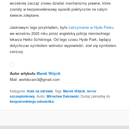
wcześniej zacząć znowu działać mechanizmy prawne, które
zostały w bezprecedensowy sposób praktycznie na całym
świecie zdeptane.
Jaskrawym tego przykładem, było
zatrzymanie w Hyde Parku
we wrześniu 2020 roku przez angielską policję niemieckiego
lekarza Heiko Schöninga. Od tego czasu Hyde Park, będący
dotychczas symbolem wolności wypowiedzi, stał się symbolem
cenzury.
Autor artykułu
Marek Wójcik
Mail: worldscam3@gmail.com
Kategorie:
Atak na zdrowie
. Tagi:
Marek Wójcik
,
terror
szczepionkowy
. Autor:
Mirosław Dakowski
. Dodaj zakładkę do
bezpośredniego odnośnika
.