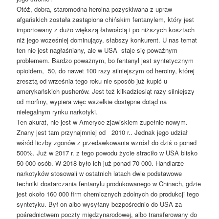
Otóż, dobra, staromodna heroina pozyskiwana z upraw
afgańskich została zastąpiona chińskim fentanylem, który jest
importowany z dużo większą łatwością i po niższych kosztach
niż jego wcześniej dominujący, słabszy konkurent. U nas temat
ten nie jest nagłaśniany, ale w USA staje się poważnym
problemem. Bardzo poważnym, bo fentanyl jest syntetycznym
opioidem, 50, do nawet 100 razy silniejszym od heroiny, której
zresztą od września tego roku nie sposób już kupić u
amerykańskich pusherów. Jest też kilkadziesiąt razy silniejszy
od morfiny, wypiera więc wszelkie dostępne dotąd na
nielegalnym rynku narkotyki.
Ten akurat, nie jest w Ameryce zjawiskiem zupełnie nowym.
Znany jest tam przynajmniej od 2010 r.. Jednak jego udział
wśród liczby zgonów z przedawkowania wzrósł do dziś o ponad
500%. Już w 2017 r. z tego powodu życie straciło w USA blisko
50 000 osób. W 2018 było ich już ponad 70 000. Handlarze
narkotyków stosowali w ostatnich latach dwie podstawowe
techniki dostarczania fentanylu produkowanego w Chinach, gdzie
jest około 160 000 firm chemicznych zdolnych do produkcji tego
syntetyku. Był on albo wysyłany bezpośrednio do USA za
pośrednictwem poczty międzynarodowej, albo transferowany do