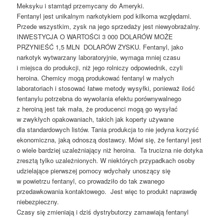
Meksyku i stamtąd przemycany do Ameryki.
Fentanyl jest unikalnym narkotykiem pod kilkoma względami.
Przede wszystkim, zysk na jego sprzedaży jest niewyobrażalny.
INWESTYCJA O WARTOŚCI 3 000 DOLARÓW MOŻE
PRZYNIEŚĆ 1,5 MLN DOLARÓW ZYSKU. Fentanyl, jako
narkotyk wytwarzany laboratoryjnie, wymaga mniej czasu
i miejsca do produkcji, niż jego rolniczy odpowiednik, czyli
heroina. Chemicy mogą produkować fentanyl w małych
laboratoriach i stosować łatwe metody wysyłki, ponieważ ilość
fentanylu potrzebna do wywołania efektu porównywalnego
z heroiną jest tak mała, że producenci mogą go wysyłać
w zwykłych opakowaniach, takich jak koperty używane
dla standardowych listów. Tania produkcja to nie jedyna korzyść
ekonomiczna, jaką odnoszą dostawcy. Mówi się, że fentanyl jest
o wiele bardziej uzależniający niż heroina. Ta trucizna nie dotyka
zresztą tylko uzależnionych. W niektórych przypadkach osoby
udzielające pierwszej pomocy wdychały unoszący się
w powietrzu fentanyl, co prowadziło do tak zwanego
przedawkowania kontaktowego. Jest więc to produkt naprawdę
niebezpieczny.
Czasy się zmieniają i dziś dystrybutorzy zamawiają fentanyl