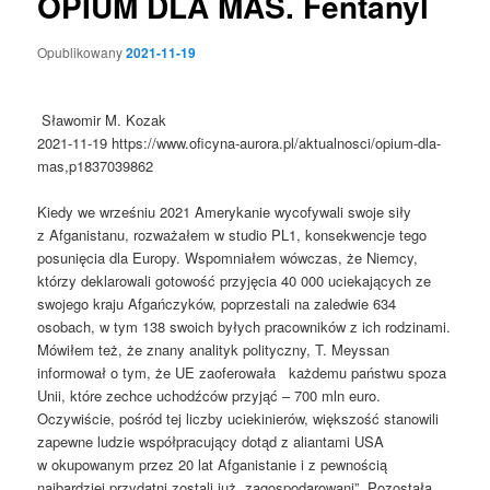
OPIUM DLA MAS. Fentanyl
Opublikowany
2021-11-19
Sławomir M. Kozak
2021-11-19 https://www.oficyna-aurora.pl/aktualnosci/opium-dla-
mas,p1837039862
Kiedy we wrześniu 2021 Amerykanie wycofywali swoje siły
z Afganistanu, rozważałem w studio PL1, konsekwencje tego
posunięcia dla Europy. Wspomniałem wówczas, że Niemcy,
którzy deklarowali gotowość przyjęcia 40 000 uciekających ze
swojego kraju Afgańczyków, poprzestali na zaledwie 634
osobach, w tym 138 swoich byłych pracowników z ich rodzinami.
Mówiłem też, że znany analityk polityczny, T. Meyssan
informował o tym, że UE zaoferowała każdemu państwu spoza
Unii, które zechce uchodźców przyjąć – 700 mln euro.
Oczywiście, pośród tej liczby uciekinierów, większość stanowili
zapewne ludzie współpracujący dotąd z aliantami USA
w okupowanym przez 20 lat Afganistanie i z pewnością
najbardziej przydatni zostali już „zagospodarowani”. Pozostała