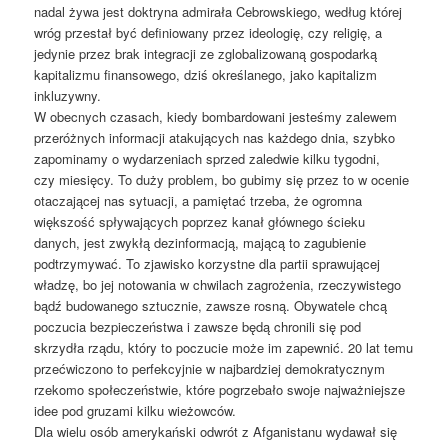
nadal żywa jest doktryna admirała Cebrowskiego, według której
wróg przestał być definiowany przez ideologię, czy religię, a
jedynie przez brak integracji ze zglobalizowaną gospodarką
kapitalizmu finansowego, dziś określanego, jako kapitalizm
inkluzywny.
W obecnych czasach, kiedy bombardowani jesteśmy zalewem
przeróżnych informacji atakujących nas każdego dnia, szybko
zapominamy o wydarzeniach sprzed zaledwie kilku tygodni,
czy miesięcy. To duży problem, bo gubimy się przez to w ocenie
otaczającej nas sytuacji, a pamiętać trzeba, że ogromna
większość spływających poprzez kanał głównego ścieku
danych, jest zwykłą dezinformacją, mającą to zagubienie
podtrzymywać. To zjawisko korzystne dla partii sprawującej
władzę, bo jej notowania w chwilach zagrożenia, rzeczywistego
bądź budowanego sztucznie, zawsze rosną. Obywatele chcą
poczucia bezpieczeństwa i zawsze będą chronili się pod
skrzydła rządu, który to poczucie może im zapewnić. 20 lat temu
przećwiczono to perfekcyjnie w najbardziej demokratycznym
rzekomo społeczeństwie, które pogrzebało swoje najważniejsze
idee pod gruzami kilku wieżowców.
Dla wielu osób amerykański odwrót z Afganistanu wydawał się