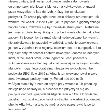
niezrozumiały, jeśli wziąć pod uwagę nagłe zatamowanie
ogromnej rzeki pieniędzy z biznesu narkotykowego, płynącej
przez wszystkie te lata do tych, którzy żar tej okupacji
podsycali. Ta rzeka płynęła przez dwie dekady strumieniem tak
wartkim, że wszelkie inne zyski, jak te płynące z gigantycznego
handlu bronią, zdawały się być zaledwie strumykami. Naturalne
jest więc zdziwienie wynikające z pobudowania dla niej tak silnej
zapory. Ta jednak, by trzymać się tej hydrologicznej konwencji,
nie zablokowała jej przecież w całości, a jedynie przekierowała
jej nurt w zupełnie inne regiony, obawiam się, że europejskie. I te
trzy elementy, w postaci zdeterminowanych, dobrze opłacanych
ludzi, dużej ilości broni, której ogromne ilości pozostały
w Afganistanie oraz heroiny, skanalizowanej na tę część świata,
stanowić mogą niewyobrażalną mieszankę wybuchową. Jak
podawała BBC[1], w 2019 r., Afganistan wyeksportował prawie
80% światowej podaży heroiny. Ponad 120 000 osób
w Afganistanie było zatrudnionych przy wzroście lub produkcji
nielegalnego narkotyku, a proceder ten przyczynił się do
pokrycia dochodu gospodarki Afganistanu w 11%. Oczywiście,
zapytać można, dlaczego heroina straciła na wartości po drugiej
stronie Atlantyku na tyle, by można było pozostawić ją po tej
jego stronie?