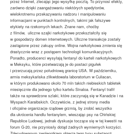
przez Internet, zlecając jego wysyłkę pocztą. To przynosi efekty,
zarówno dzięki zaangażowaniu niektórych spedytorów,
wielokrotnemu przekazywaniu nadzoru i manipulowaniu
informacjami w punktach kontrolnych, takimi jak fałszywe
etykiety na rzekomych lekach. Znane nam, choćby
z filmów, uliczne szajki narkotykowe przekształciły się
w gospodarzy domen internetowych. Uliczne transakcje zostały
zastąpione przez zakupy online. Wojna narkotykowa zmienia się
drastycznie wraz z postępem technologii komunikacyjnych.
Ponadto, producenci wysyłają fentanyl do karteli narkotykowych
w Meksyku, które przetwarzają je do postaci pigułek
i przerzucają przez południową granicę USA. W październiku,
armia meksykańska zlikwidowała laboratorium w Culiacan,
w którym produkowano około 70 mln takich niebieskich tabletek
miesięcznie dla jednego tylko kartelu Sinaloa. Fentanyl trafił
także na sprawdzone szlaki, które zaczynają się w Kanadzie i na
Wyspach Karaibskich. Oczywiście, z jednej strony media
i oficjalne organizacje rządowe grzmią, by zrobić wszystko
dla ukrócenia handlu fentanylem, wieszając psy na Chińskiej
Republice Ludowej, jednak dyskusje toczące się w tej kwestii na
forum G-20, nie przyniosły dotąd żadnych wymiernych korzyści.
Zdecydowanym zwolennikiem objęcia tego typu substancji