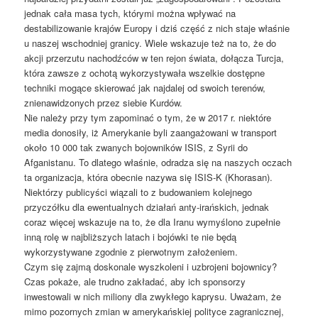
jednak cała masa tych, którymi można wpływać na
destabilizowanie krajów Europy i dziś część z nich staje właśnie
u naszej wschodniej granicy. Wiele wskazuje też na to, że do
akcji przerzutu nachodźców w ten rejon świata, dołącza Turcja,
która zawsze z ochotą wykorzystywała wszelkie dostępne
techniki mogące skierować jak najdalej od swoich terenów,
znienawidzonych przez siebie Kurdów.
Nie należy przy tym zapominać o tym, że w 2017 r. niektóre
media donosiły, iż Amerykanie byli zaangażowani w transport
około 10 000 tak zwanych bojowników ISIS, z Syrii do
Afganistanu. To dlatego właśnie, odradza się na naszych oczach
ta organizacja, która obecnie nazywa się ISIS-K (Khorasan).
Niektórzy publicyści wiązali to z budowaniem kolejnego
przyczółku dla ewentualnych działań anty-irańskich, jednak
coraz więcej wskazuje na to, że dla Iranu wymyślono zupełnie
inną rolę w najbliższych latach i bojówki te nie będą
wykorzystywane zgodnie z pierwotnym założeniem.
Czym się zajmą doskonale wyszkoleni i uzbrojeni bojownicy?
Czas pokaże, ale trudno zakładać, aby ich sponsorzy
inwestowali w nich miliony dla zwykłego kaprysu. Uważam, że
mimo pozornych zmian w amerykańskiej polityce zagranicznej,