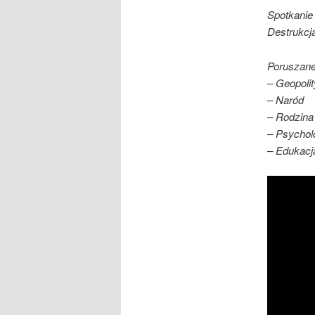
Spotkanie
Destrukcja
Poruszane
– Geopoli
– Naród
– Rodzina
– Psychol
– Edukacj