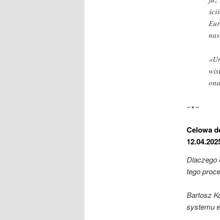
ści
Eur
nas
«Un
wis
ona
−∗−
Celowa de
12.04.202
Dlaczego e
tego proce
Bartosz K
systemu e