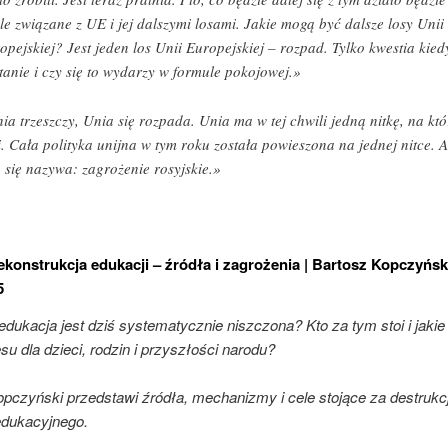
śle związane z UE i jej dalszymi losami. Jakie mogą być dalsze losy Unii
opejskiej? Jest jeden los Unii Europejskiej – rozpad. Tylko kwestia kied
tanie i czy się to wydarzy w formule pokojowej.»
ia trzeszczy, Unia się rozpada. Unia ma w tej chwili jedną nitkę, na któ
i. Cała polityka unijna w tym roku została powieszona na jednej nitce. A
 się nazywa: zagrożenie rosyjskie.»
konstrukcja edukacji – źródła i zagrożenia | Bartosz Kopczyńsk
5
dukacja jest dziś systematycznie niszczona? Kto za tym stoi i jakie
su dla dzieci, rodzin i przyszłości narodu?
opczyński przedstawi źródła, mechanizmy i cele stojące za destrukc
dukacyjnego.