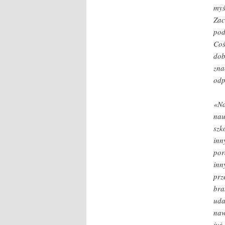
myś
Zac
pod
Coś
dob
zna
odp
«Na
nau
szk
inn
por
inn
prz
bra
uda
naw
już