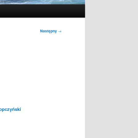
Następny
→
opczyński