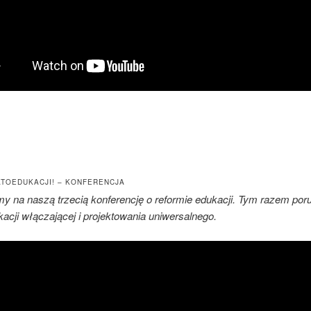
PATOEDUKACJI! – KONFERENCJA
y na naszą trzecią konferencję o reformie edukacji. Tym razem po
acji włączającej i projektowania uniwersalnego.