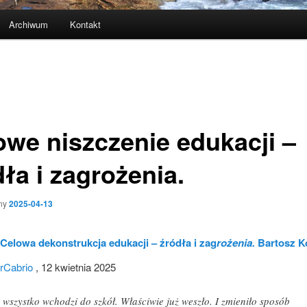
Archiwum
Kontakt
owe niszczenie edukacji –
ła i zagrożenia.
ny
2025-04-13
Celowa dekonstrukcja edukacji – źródła i zag
rożenia.
Bartosz K
erCabrio
, 12 kwietnia 2025
 wszystko wchodzi do szkół. Właściwie już weszło. I zmieniło sposób