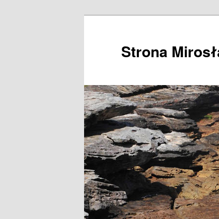
Przeskocz
do
tekstu
Strona Miros