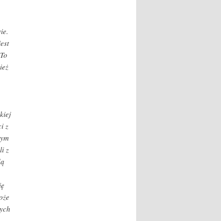
ie.
est
 To
ież
kiej
i z
tym
i z
dą
ię
oże
nych