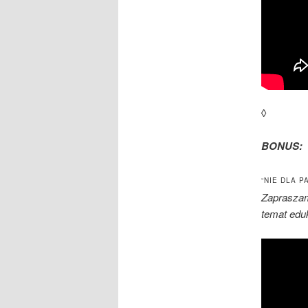
◊
BONUS:
“NIE DLA 
Zapraszam
temat eduk