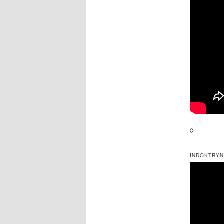
◊
INDOKTRYN