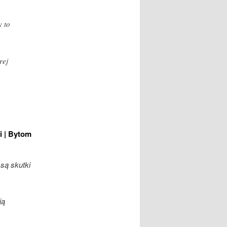
y to
rej
i | Bytom
 są skutki
ją