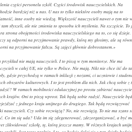
lenia części personelu szkół. Części środowisk nauczycielskich. Na
hodzie bardziej niż u nas. U nas to tylko niektóre osoby mają na to
atność, inne osoby nie wiedzą. Większość nauczycieli nawet o tym nie w
 tam słyszeli, ale nie zmienia to sposobu ich myślenia. Na szczęście. To j
ra strona obojętności środowiska nauczycielskiego na to, co się dzieje.
czy są odporni na przyjmowanie prawdy, którą my głosimy, ale są równ
orni na przyjmowanie fałszu. Są zajęci głównie dobrostanem.»
 przykład nie mają nauczycieli. I to piszą w tym monitorze. Nie ma
czycieli w całej UE, nie tylko w Polsce. Nie mają. Nikt nie chce iść do ta
oły, gdzie przychodzą w ramach inkluzji z nożami, ci uczniowie i studenc
ych obszarów kulturowych. I to jest problem dla nich. Jak chcą sobie z 
adzić? W ramach mobilności edukacyjnej po prostu zabierać nauczyciel
ych krajów. Oni to piszą wprost. Tak będą sobie radzić. Nauczyciele bę
ejeżdżać z jednego kraju unijnego do drugiego. Tak będą rozwiązywać
ki nauczycieli. Czy sobie rozwiążą? No, nie rozwiążą. To nie ma szans s
ć. Co im się uda? Uda im się zdegenerować, zdezorganizować, a być m
et zlikwidować szkołę, tę, którą jeszcze mamy. W różnych krajach unij
 to zrobili. Jest teraz pralnia. I to, co będzie dalej się z tym działo będzie