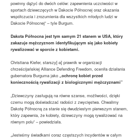
powinny dążyć do dwóch celów: zapewnienia uczciwości w
sportach dziewczęcych w Dakocie Północnej oraz okazania
współczucia i zrozumienia dla wszystkich młodych ludzi w
Dakocie Północnej” – tyle Burgum.
Dakota Północna jest tym samym 21 stanem w USA, który
zakazuje mężczyznom identyfikującym się jako kobiety
rywalizować w sporcie z kobietami.
Christiana Kiefer, starszy[-a] prawnik w organizacji
chrześcijańskiej Alliance Defending Freedom, oceniła działania
gubernatora Burguma jako
„ochronę kobiet przed
koniecznością rywalizacji z biologicznymi mężczyznami”
„Dziewczyny zasługują na równe szanse, możliwości, dzięki
czemu mogą doświadczać radości z zwycięstwa. Chwalimy
Dakotę Północną za stanie się dwudziestym pierwszym stanem,
który zapewnia, że kobiety, dziewczyny mogą rywalizować na
równym polu” – powiedziała.
„Jesteśmy świadkami coraz częstszych incydentów w całym