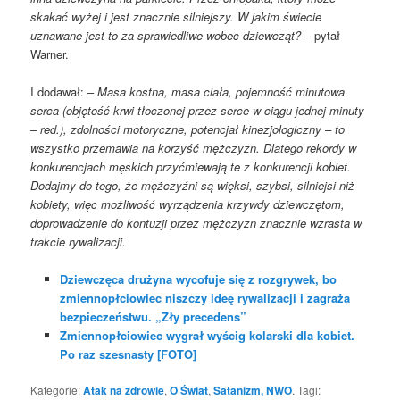
skakać wyżej i jest znacznie silniejszy. W jakim świecie
uznawane jest to za sprawiedliwe wobec dziewcząt?
– pytał
Warner.
I dodawał: –
Masa kostna, masa ciała, pojemność minutowa
serca (objętość krwi tłoczonej przez serce w ciągu jednej minuty
– red.), zdolności motoryczne, potencjał kinezjologiczny – to
wszystko przemawia na korzyść mężczyzn. Dlatego rekordy w
konkurencjach męskich przyćmiewają te z konkurencji kobiet.
Dodajmy do tego, że mężczyźni są więksi, szybsi, silniejsi niż
kobiety, więc możliwość wyrządzenia krzywdy dziewczętom,
doprowadzenie do kontuzji przez mężczyzn znacznie wzrasta w
trakcie rywalizacji.
Dziewczęca drużyna wycofuje się z rozgrywek, bo
zmiennopłciowiec niszczy ideę rywalizacji i zagraża
bezpieczeństwu. „Zły precedens”
Zmiennopłciowiec wygrał wyścig kolarski dla kobiet.
Po raz szesnasty [FOTO]
Kategorie:
Atak na zdrowie
,
O Świat
,
Satanizm, NWO
. Tagi: