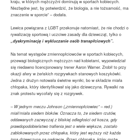
kraju, w których mężczyźni dominują w sportach kobiecych.
Niezbędne jest, by potwierdzić, że biologia, a nie tożsamość, ma
znaczenie w sporcie” – dodała.
Lewica powiązana z LGBT przekonuje natomiast, że nie chodzi o
rywalizację sportową i uczciwe zasady dla dziewcząt, tylko o
„dyskryminację i wykluczanie osób transpłciowych”.
Na temat występów zmiennopłciowców w sportach kobiecych,
przewagi biologicznych mężczyzn nad kobietami, wypowiedział
się niedawno licencjonowany trener Aaron Warner. Zrobił to przy
okazji afery w żeńskich rozgrywkach stanowych koszykówki.
Jedna z drużyn notowała świetne wyniki, bo w składzie miała
chłopaka, który identyfikował się jako dziewczyna. Rywalki na
znak protestu wycofały się z rozgrywek.
–
W jednym meczu Johnson („zmiennopłciowiec” – red.)
miał/miała siedem bloków. Oznacza to, że siedem rzutów,
oddawanych zazwyczaj z bliskiej odległości od kosza, gdy
prawdopodobieństwo trafienia jest o wiele większe, zostało
zablokowanych przez chłopaka, który jest wyższy niż każda
inna dziewczyna na parkiecie. Przez chłopaka, który może