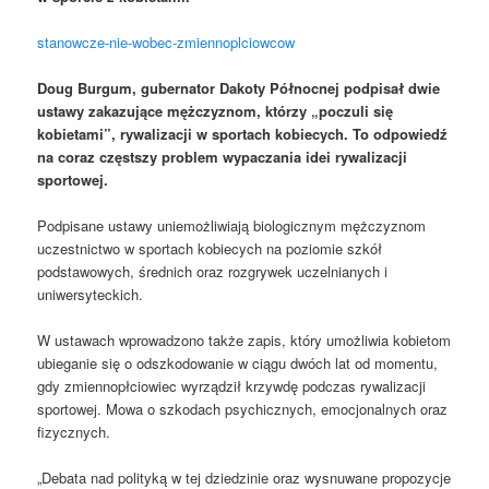
stanowcze-nie-wobec-zmiennoplciowcow
Doug Burgum, gubernator Dakoty Północnej podpisał dwie
ustawy zakazujące mężczyznom, którzy „poczuli się
kobietami”, rywalizacji w sportach kobiecych. To odpowiedź
na coraz częstszy problem wypaczania idei rywalizacji
sportowej.
Podpisane ustawy uniemożliwiają biologicznym mężczyznom
uczestnictwo w sportach kobiecych na poziomie szkół
podstawowych, średnich oraz rozgrywek uczelnianych i
uniwersyteckich.
W ustawach wprowadzono także zapis, który umożliwia kobietom
ubieganie się o odszkodowanie w ciągu dwóch lat od momentu,
gdy zmiennopłciowiec wyrządził krzywdę podczas rywalizacji
sportowej. Mowa o szkodach psychicznych, emocjonalnych oraz
fizycznych.
„Debata nad polityką w tej dziedzinie oraz wysnuwane propozycje