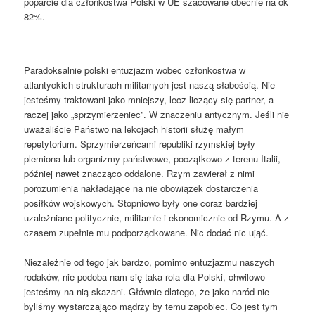
poparcie dla członkostwa Polski w UE szacowane obecnie na ok
82%.
Paradoksalnie polski entuzjazm wobec członkostwa w
atlantyckich strukturach militarnych jest naszą słabością. Nie
jesteśmy traktowani jako mniejszy, lecz liczący się partner, a
raczej jako „sprzymierzeniec”. W znaczeniu antycznym. Jeśli nie
uważaliście Państwo na lekcjach historii służę małym
repetytorium. Sprzymierzeńcami republiki rzymskiej były
plemiona lub organizmy państwowe, początkowo z terenu Italii,
później nawet znacząco oddalone. Rzym zawierał z nimi
porozumienia nakładające na nie obowiązek dostarczenia
posiłków wojskowych. Stopniowo były one coraz bardziej
uzależniane politycznie, militarnie i ekonomicznie od Rzymu. A z
czasem zupełnie mu podporządkowane. Nic dodać nic ująć.
Niezależnie od tego jak bardzo, pomimo entuzjazmu naszych
rodaków, nie podoba nam się taka rola dla Polski, chwilowo
jesteśmy na nią skazani. Głównie dlatego, że jako naród nie
byliśmy wystarczająco mądrzy by temu zapobiec. Co jest tym