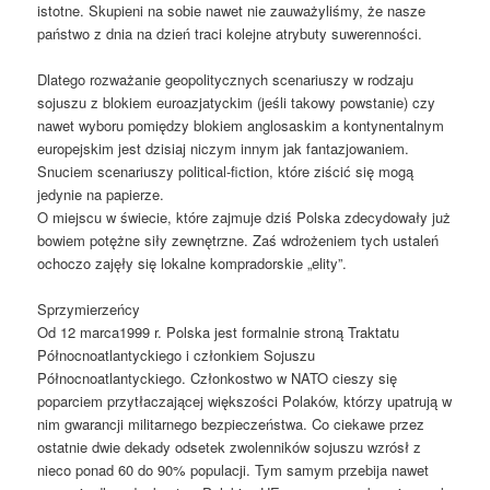
istotne. Skupieni na sobie nawet nie zauważyliśmy, że nasze
państwo z dnia na dzień traci kolejne atrybuty suwerenności.
Dlatego rozważanie geopolitycznych scenariuszy w rodzaju
sojuszu z blokiem euroazjatyckim (jeśli takowy powstanie) czy
nawet wyboru pomiędzy blokiem anglosaskim a kontynentalnym
europejskim jest dzisiaj niczym innym jak fantazjowaniem.
Snuciem scenariuszy political-fiction, które ziścić się mogą
jedynie na papierze.
O miejscu w świecie, które zajmuje dziś Polska zdecydowały już
bowiem potężne siły zewnętrzne. Zaś wdrożeniem tych ustaleń
ochoczo zajęły się lokalne kompradorskie „elity”.
Sprzymierzeńcy
Od 12 marca1999 r. Polska jest formalnie stroną Traktatu
Północnoatlantyckiego i członkiem Sojuszu
Północnoatlantyckiego. Członkostwo w NATO cieszy się
poparciem przytłaczającej większości Polaków, którzy upatrują w
nim gwarancji militarnego bezpieczeństwa. Co ciekawe przez
ostatnie dwie dekady odsetek zwolenników sojuszu wzrósł z
nieco ponad 60 do 90% populacji. Tym samym przebija nawet