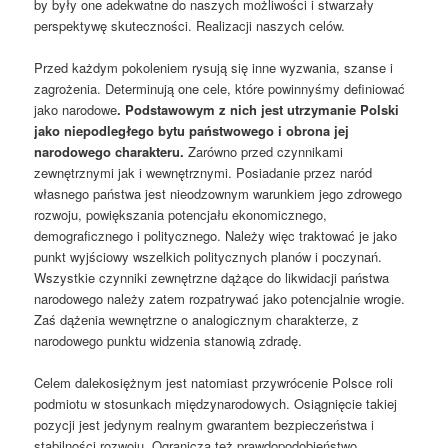
by były one adekwatne do naszych możliwości i stwarzały
perspektywę skuteczności. Realizacji naszych celów.
Przed każdym pokoleniem rysują się inne wyzwania, szanse i
zagrożenia. Determinują one cele, które powinnyśmy definiować
jako narodowe
. Podstawowym z nich jest utrzymanie Polski
jako niepodległego bytu państwowego i obrona jej
narodowego charakteru.
Zarówno przed czynnikami
zewnętrznymi jak i wewnętrznymi. Posiadanie przez naród
własnego państwa jest nieodzownym warunkiem jego zdrowego
rozwoju, powiększania potencjału ekonomicznego,
demograficznego i politycznego. Należy więc traktować je jako
punkt wyjściowy wszelkich politycznych planów i poczynań.
Wszystkie czynniki zewnętrzne dążące do likwidacji państwa
narodowego należy zatem rozpatrywać jako potencjalnie wrogie.
Zaś dążenia wewnętrzne o analogicznym charakterze, z
narodowego punktu widzenia stanowią zdradę.
Celem dalekosiężnym jest natomiast przywrócenie Polsce roli
podmiotu w stosunkach międzynarodowych. Osiągnięcie takiej
pozycji jest jedynym realnym gwarantem bezpieczeństwa i
stabilności rozwoju. Ogranicza też prawdopodobieństwo