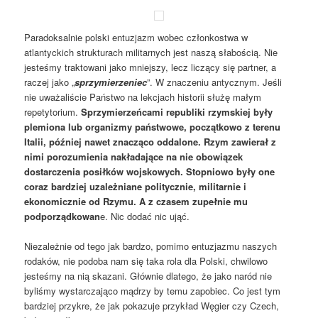
Paradoksalnie polski entuzjazm wobec członkostwa w
atlantyckich strukturach militarnych jest naszą słabością. Nie
jesteśmy traktowani jako mniejszy, lecz liczący się partner, a
raczej jako „
sprzymierzeniec
”. W znaczeniu antycznym. Jeśli
nie uważaliście Państwo na lekcjach historii służę małym
repetytorium.
Sprzymierzeńcami republiki rzymskiej były
plemiona lub organizmy państwowe, początkowo z terenu
Italii, później nawet znacząco oddalone. Rzym zawierał z
nimi porozumienia nakładające na nie obowiązek
dostarczenia posiłków wojskowych. Stopniowo były one
coraz bardziej uzależniane politycznie, militarnie i
ekonomicznie od Rzymu. A z czasem zupełnie mu
podporządkowan
e. Nic dodać nic ująć.
Niezależnie od tego jak bardzo, pomimo entuzjazmu naszych
rodaków, nie podoba nam się taka rola dla Polski, chwilowo
jesteśmy na nią skazani. Głównie dlatego, że jako naród nie
byliśmy wystarczająco mądrzy by temu zapobiec. Co jest tym
bardziej przykre, że jak pokazuje przykład Węgier czy Czech,