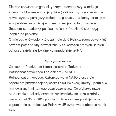
Dlatego rozważanie geopolitycznych scenariuszy w rodzaju
sojuszu z blokiem euroazjatyckim (jeśli takowy powstanie) czy
nawet wyboru pomiędzy blokiem anglosaskim a kontynentalnym
europejskim jest dzisiaj niczym innym jak fantazjowaniem.
Snuciem scenariuszy political-fiction, które ziścić się mogą
jedynie na papierze.
O miejscu w świecie, które zajmuje dziś Polska zdecydowały już
bowiem potężne siły zewnętrzne. Zaś wdrożeniem tych ustaleń
ochoczo zajęły się lokalne kompradorskie „elity”.
Sprzymierzeńcy
Od 1999 r. Polska jest formalnie stroną Traktatu
Północnoatlantyckiego i członkiem Sojuszu
Północnoatlantyckiego. Członkostwo w NATO cieszy się
poparciem przytłaczającej większości Polaków, którzy upatrują w
nim gwarancji militarnego bezpieczeństwa. Co ciekawe przez
ostatnie dwie dekady odsetek zwolenników sojuszu wzrósł z
nieco ponad 60 do 90% populacji. Tym samym przebija nawet
poparcie dla członkostwa Polski w UE szacowane obecnie na ok
82%.