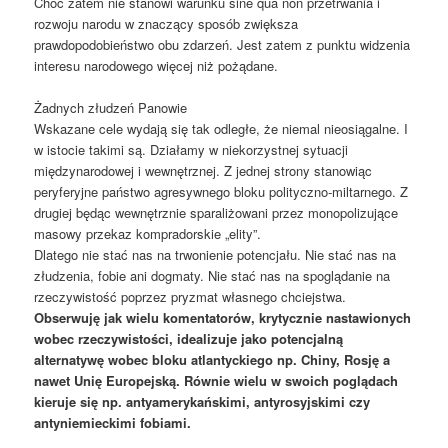
Choć zatem nie stanowi warunku sine qua non przetrwania i
rozwoju narodu w znaczący sposób zwiększa
prawdopodobieństwo obu zdarzeń. Jest zatem z punktu widzenia
interesu narodowego więcej niż pożądane.
Żadnych złudzeń Panowie
Wskazane cele wydają się tak odległe, że niemal nieosiągalne. I
w istocie takimi są. Działamy w niekorzystnej sytuacji
międzynarodowej i wewnętrznej. Z jednej strony stanowiąc
peryferyjne państwo agresywnego bloku polityczno-miltarnego. Z
drugiej będąc wewnętrznie sparaliżowani przez monopolizujące
masowy przekaz kompradorskie „elity”.
Dlatego nie stać nas na trwonienie potencjału. Nie stać nas na
złudzenia, fobie ani dogmaty. Nie stać nas na spoglądanie na
rzeczywistość poprzez pryzmat własnego chciejstwa.
Obserwuję jak wielu komentatorów, krytycznie nastawionych
wobec rzeczywistości, idealizuje jako potencjalną
alternatywę wobec bloku atlantyckiego np. Chiny, Rosję a
nawet Unię Europejską. Równie wielu w swoich poglądach
kieruje się np. antyamerykańskimi, antyrosyjskimi czy
antyniemieckimi fobiami.