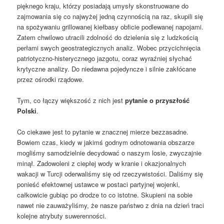
pięknego kraju, którzy posiadają umysły skonstruowane do
zajmowania się co najwyżej jedną czynnością na raz, skupili się
na spożywaniu grillowanej kiełbasy obficie podlewanej napojami.
Zatem chwilowo utracili zdolność do dzielenia się z ludzkością
perłami swych geostrategicznych analiz. Wobec przycichnięcia
patriotyczno-histerycznego jazgotu, coraz wyraźniej słychać
krytyczne analizy. Do niedawna pojedyncze i silnie zakłócane
przez ośrodki rządowe.
Tym, co łączy większość z nich jest
pytanie o przyszłość
Polski
.
Co ciekawe jest to pytanie w znacznej mierze bezzasadne.
Bowiem czas, kiedy w jakimś godnym odnotowania obszarze
mogliśmy samodzielnie decydować o naszym losie, zwyczajnie
minął. Zadowoleni z ciepłej wody w kranie i okazjonalnych
wakacji w Turcji oderwaliśmy się od rzeczywistości. Daliśmy się
ponieść efektownej ustawce w postaci partyjnej wojenki,
całkowicie gubiąc po drodze to co istotne. Skupieni na sobie
nawet nie zauważyliśmy, że nasze państwo z dnia na dzień traci
kolejne atrybuty suwerenności.