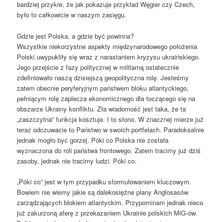
bardziej przykre, że jak pokazuje przykład Węgier czy Czech,
było to całkowicie w naszym zasięgu.
Gdzie jest Polska, a gdzie być powinna?
Wszystkie niekorzystne aspekty międzynarodowego położenia
Polski uwypukliły się wraz z narastaniem kryzysu ukraińskiego.
Jego przejście z fazy politycznej w militarną ostatecznie
zdefiniowało naszą dzisiejszą geopolityczna rolę. Jesteśmy
zatem obecnie peryferyjnym państwem bloku atlantyckiego,
pełniącym rolę zaplecza ekonomicznego dla toczącego się na
obszarze Ukrainy konfliktu. Zła wiadomość jest taka, że ta
„zaszczytna” funkcja kosztuje. I to słono. W znacznej mierze już
teraz odczuwacie to Państwo w swoich portfelach. Paradoksalnie
jednak mogło być gorzej. Póki co Polska nie została
wyznaczona do roli państwa frontowego. Zatem tracimy już dziś
zasoby, jednak nie tracimy ludzi. Póki co.
„Póki co” jest w tym przypadku sformułowaniem kluczowym.
Bowiem nie wiemy jakie są dalekosiężne plany Anglosasów
zarządzających blokiem atlantyckim. Przypominam jednak nieco
już zakurzoną aferę z przekazaniem Ukrainie polskich MiG-ów.