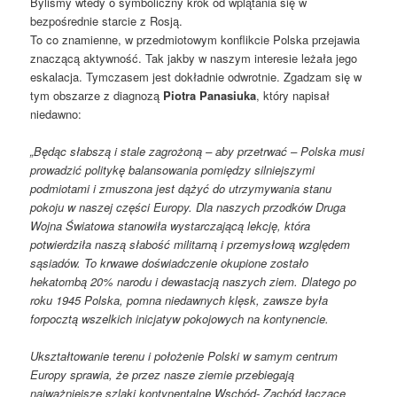
Byliśmy wtedy o symboliczny krok od wplątania się w
bezpośrednie starcie z Rosją.
To co znamienne, w przedmiotowym konflikcie Polska przejawia
znaczącą aktywność. Tak jakby w naszym interesie leżała jego
eskalacja. Tymczasem jest dokładnie odwrotnie. Zgadzam się w
tym obszarze z diagnozą
Piotra Panasiuka
, który napisał
niedawno:
„Będąc słabszą i stale zagrożoną – aby przetrwać – Polska musi
prowadzić politykę balansowania pomiędzy silniejszymi
podmiotami i zmuszona jest dążyć do utrzymywania stanu
pokoju w naszej części Europy. Dla naszych przodków Druga
Wojna Światowa stanowiła wystarczającą lekcję, która
potwierdziła naszą słabość militarną i przemysłową względem
sąsiadów. To krwawe doświadczenie okupione zostało
hekatombą 20% narodu i dewastacją naszych ziem. Dlatego po
roku 1945 Polska, pomna niedawnych klęsk, zawsze była
forpocztą wszelkich inicjatyw pokojowych na kontynencie.
Ukształtowanie terenu i położenie Polski w samym centrum
Europy sprawia, że przez nasze ziemie przebiegają
najważniejsze szlaki kontynentalne Wschód- Zachód łączące