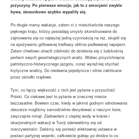
przyczyny. Po pierwsze emocje, jak to z emocjami zwykle
bywa, stosunkowo szybko wypaliły się.
Po drugie mamy wakacje, zatem ci z mieszkańców naszego
pięknego kraju, którzy posiadają umysły skonstruowane do
zajmowania się co najwyżej jedną czynnością na raz, skupili się
na spożywaniu grillowanej kiełbasy obficie podlewanej napojami.
Zatem chwilowo utracili zdolność do dzielenia się z ludzkością
perłami swych geostrategicznych analiz. Wobec przycichnięcia
patriotyczno-histerycznego jazgotu, coraz wyraźniej słychać
krytyczne analizy. Do niedawna pojedyncze i silnie zakłócane
przez ośrodki rządowe.
Tym, co łączy większość z nich jest pytanie o przyszłość
Polski. Co ciekawe jest to pytanie w znacznej mierze
bezzasadne. Bowiem czas, kiedy w jakimś godnym odnotowania
obszarze mogliśmy samodzielnie decydować o naszym losie,
zwyczajnie minął. Zadowoleni z ciepłej wody w kranie i
okazjonalnych wakacji w Turcji oderwaliśmy się od
rzeczywistości. Daliśmy się ponieść efektownej ustawce w
postaci partyjnej wojenki, całkowicie gubiąc po drodze to co