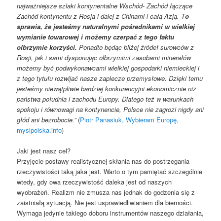
najważniejsze szlaki kontynentalne Wschód- Zachód łączące
Zachód kontynentu z Rosją i dalej z Chinami i całą Azją. T
o
sprawia, że jesteśmy naturalnymi pośrednikami w wielkiej
wymianie towarowej i możemy czerpać z tego faktu
olbrzymie korzyści.
Ponadto będąc bliżej źródeł surowców z
Rosji, jak i sami dysponując olbrzymimi zasobami minerałów
możemy być podwykonawcami wielkiej gospodarki niemieckiej i
z tego tytułu rozwijać nasze zaplecze przemysłowe. Dzięki temu
jesteśmy niewątpliwie bardziej konkurencyjni ekonomicznie niż
państwa południa i zachodu Europy. Dlatego też w warunkach
spokoju i równowagi na kontynencie, Polsce nie zagrozi nigdy ani
głód ani bezrobocie.”
(
Piotr Panasiuk, Wybieram Europę,
myslpolska.info
)
Jaki jest nasz cel?
Przyjęcie postawy realistycznej skłania nas do postrzegania
rzeczywistości taką jaka jest. Warto o tym pamiętać szczególnie
wtedy, gdy owa rzeczywistość daleka jest od naszych
wyobrażeń. Realizm nie zmusza nas jednak do godzenia się z
zaistniałą sytuacją. Nie jest usprawiedliwianiem dla bierności.
Wymaga jedynie takiego doboru instrumentów naszego działania,