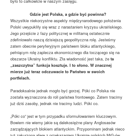
było to całkowicie w naszym zasięgu.
Gdzie jest Polska, a gdzie być powinna?
Wszystkie niekorzystne aspekty międzynarodowego położenia
Polski uwypukliły się wraz z narastaniem kryzysu ukraińskiego.
Jego przejście z fazy politycznej w militarną ostatecznie
zdefiniowało naszą dzisiejszą geopolityczna rolę. Jesteśmy
zatem obecnie peryferyjnym państwem bloku atlantyckiego,
pełniącym rolę zaplecza ekonomicznego dla toczącego się na
obszarze Ukrainy konfliktu. Zła wiadomość jest taka, że
ta
„zaszczytna” funkcja kosztuje. I to słono. W znacznej
mierze już teraz odczuwacie to Państwo w swoich
portfelach.
Paradoksalnie jednak mogło być gorzej. Póki co Polska nie
została wyznaczona do roli państwa frontowego. Zatem tracimy
już dziś zasoby, jednak nie tracimy ludzi. Póki co.
„Póki co” jest w tym przypadku sformułowaniem kluczowym.
Bowiem nie wiemy jakie są dalekosiężne plany Anglosasów
zarządzających blokiem atlantyckim. Przypominam jednak nieco
już zakurzoną aferę z przekazaniem Ukrainie polskich MiG-ów.