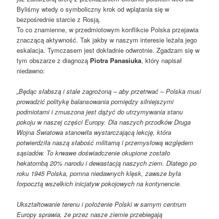
Byliśmy wtedy o symboliczny krok od wplątania się w
bezpośrednie starcie z Rosją.
To co znamienne, w przedmiotowym konflikcie Polska przejawia
znaczącą aktywność. Tak jakby w naszym interesie leżała jego
eskalacja. Tymczasem jest dokładnie odwrotnie. Zgadzam się w
tym obszarze z diagnozą
Piotra Panasiuka
, który napisał
niedawno:
„Będąc słabszą i stale zagrożoną – aby przetrwać – Polska musi
prowadzić politykę balansowania pomiędzy silniejszymi
podmiotami i zmuszona jest dążyć do utrzymywania stanu
pokoju w naszej części Europy. Dla naszych przodków Druga
Wojna Światowa stanowiła wystarczającą lekcję, która
potwierdziła naszą słabość militarną i przemysłową względem
sąsiadów. To krwawe doświadczenie okupione zostało
hekatombą 20% narodu i dewastacją naszych ziem. Dlatego po
roku 1945 Polska, pomna niedawnych klęsk, zawsze była
forpocztą wszelkich inicjatyw pokojowych na kontynencie.
Ukształtowanie terenu i położenie Polski w samym centrum
Europy sprawia, że przez nasze ziemie przebiegają