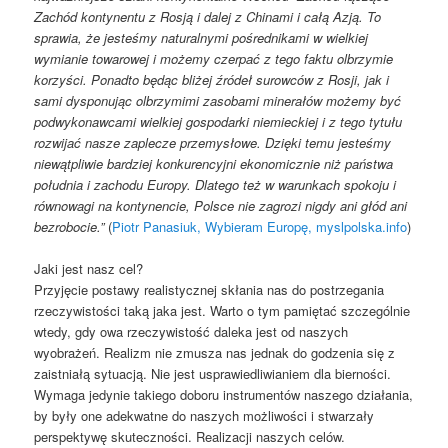
Zachód kontynentu z Rosją i dalej z Chinami i całą Azją. To
sprawia, że jesteśmy naturalnymi pośrednikami w wielkiej
wymianie towarowej i możemy czerpać z tego faktu olbrzymie
korzyści. Ponadto będąc bliżej źródeł surowców z Rosji, jak i
sami dysponując olbrzymimi zasobami minerałów możemy być
podwykonawcami wielkiej gospodarki niemieckiej i z tego tytułu
rozwijać nasze zaplecze przemysłowe. Dzięki temu jesteśmy
niewątpliwie bardziej konkurencyjni ekonomicznie niż państwa
południa i zachodu Europy. Dlatego też w warunkach spokoju i
równowagi na kontynencie, Polsce nie zagrozi nigdy ani głód ani
bezrobocie.”
(
Piotr Panasiuk, Wybieram Europę, myslpolska.info
)
Jaki jest nasz cel?
Przyjęcie postawy realistycznej skłania nas do postrzegania
rzeczywistości taką jaka jest. Warto o tym pamiętać szczególnie
wtedy, gdy owa rzeczywistość daleka jest od naszych
wyobrażeń. Realizm nie zmusza nas jednak do godzenia się z
zaistniałą sytuacją. Nie jest usprawiedliwianiem dla bierności.
Wymaga jedynie takiego doboru instrumentów naszego działania,
by były one adekwatne do naszych możliwości i stwarzały
perspektywę skuteczności. Realizacji naszych celów.