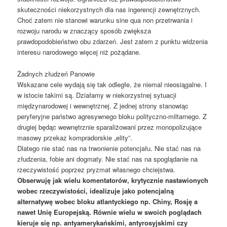
skuteczności niekorzystnych dla nas ingerencji zewnętrznych.
Choć zatem nie stanowi warunku sine qua non przetrwania i
rozwoju narodu w znaczący sposób zwiększa
prawdopodobieństwo obu zdarzeń. Jest zatem z punktu widzenia
interesu narodowego więcej niż pożądane.
Żadnych złudzeń Panowie
Wskazane cele wydają się tak odległe, że niemal nieosiągalne. I
w istocie takimi są. Działamy w niekorzystnej sytuacji
międzynarodowej i wewnętrznej. Z jednej strony stanowiąc
peryferyjne państwo agresywnego bloku polityczno-miltarnego. Z
drugiej będąc wewnętrznie sparaliżowani przez monopolizujące
masowy przekaz kompradorskie „elity”.
Dlatego nie stać nas na trwonienie potencjału. Nie stać nas na
złudzenia, fobie ani dogmaty. Nie stać nas na spoglądanie na
rzeczywistość poprzez pryzmat własnego chciejstwa.
Obserwuję jak wielu komentatorów, krytycznie nastawionych
wobec rzeczywistości, idealizuje jako potencjalną
alternatywę wobec bloku atlantyckiego np. Chiny, Rosję a
nawet Unię Europejską. Równie wielu w swoich poglądach
kieruje się np. antyamerykańskimi, antyrosyjskimi czy