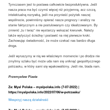
Tymczasem jest to postawa całkowicie bezproduktywna. Jeśli
nasza praca ma być czymś więcej niż przyjemną, acz czczą,
intelektualną rozrywką, jeśli ma przynieść pożytek naszej
wspólnocie, powinniśmy opierać nasze prognozy i analizy na
stanie faktycznym a nie postulowanym czy idealizowanym. By
zmienić „tu i teraz” nie wystarczy wskazać kierunek. Należy
także wytyczyć ścieżkę i postawić na niej pierwsze kroki.
Zachowując świadomość, że może czekać nas bardzo długa
droga.
Jeśli wyruszymy w nią we właściwym momencie i po drodze nie
zmylimy szlaku być może uda nam się uniknąć geopolitycznego
potrzasku, w który sami się wpakowaliśmy. Jeśli nie, biada nam.
Przemysław Piasta
Za: Mysl Polska – myslpolska.info (7-07-2022) |
https://myslpolska.info/2022/07/06/w-potrzasku/
Wesprzyj naszą działalność