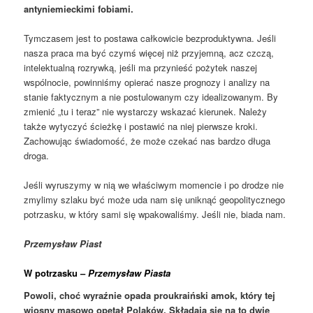
antyniemieckimi fobiami.
Tymczasem jest to postawa całkowicie bezproduktywna. Jeśli
nasza praca ma być czymś więcej niż przyjemną, acz czczą,
intelektualną rozrywką, jeśli ma przynieść pożytek naszej
wspólnocie, powinniśmy opierać nasze prognozy i analizy na
stanie faktycznym a nie postulowanym czy idealizowanym. By
zmienić „tu i teraz” nie wystarczy wskazać kierunek. Należy
także wytyczyć ścieżkę i postawić na niej pierwsze kroki.
Zachowując świadomość, że może czekać nas bardzo długa
droga.
Jeśli wyruszymy w nią we właściwym momencie i po drodze nie
zmylimy szlaku być może uda nam się uniknąć geopolitycznego
potrzasku, w który sami się wpakowaliśmy. Jeśli nie, biada nam.
Przemysław Piast
W potrzasku –
Przemysław Piasta
Powoli, choć wyraźnie opada proukraiński amok, który tej
wiosny masowo opętał Polaków. Składają się na to dwie