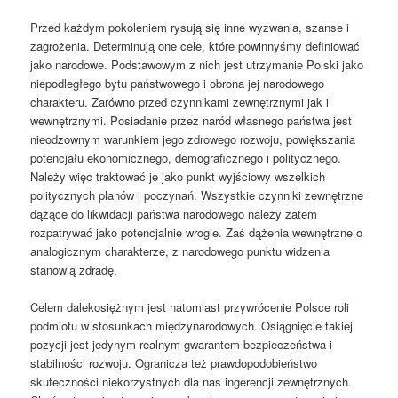
Przed każdym pokoleniem rysują się inne wyzwania, szanse i
zagrożenia. Determinują one cele, które powinnyśmy definiować
jako narodowe. Podstawowym z nich jest utrzymanie Polski jako
niepodległego bytu państwowego i obrona jej narodowego
charakteru. Zarówno przed czynnikami zewnętrznymi jak i
wewnętrznymi. Posiadanie przez naród własnego państwa jest
nieodzownym warunkiem jego zdrowego rozwoju, powiększania
potencjału ekonomicznego, demograficznego i politycznego.
Należy więc traktować je jako punkt wyjściowy wszelkich
politycznych planów i poczynań. Wszystkie czynniki zewnętrzne
dążące do likwidacji państwa narodowego należy zatem
rozpatrywać jako potencjalnie wrogie. Zaś dążenia wewnętrzne o
analogicznym charakterze, z narodowego punktu widzenia
stanowią zdradę.
Celem dalekosiężnym jest natomiast przywrócenie Polsce roli
podmiotu w stosunkach międzynarodowych. Osiągnięcie takiej
pozycji jest jedynym realnym gwarantem bezpieczeństwa i
stabilności rozwoju. Ogranicza też prawdopodobieństwo
skuteczności niekorzystnych dla nas ingerencji zewnętrznych.