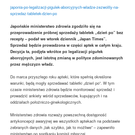
japonia-po-legalizacji-pigulek-aborcyjnych-wladze-zezwolily-na-
sprzedaz-tabletek-dzien-po
Japońskie ministerstwo zdrowia zgodziło się na
przeprowadzenie próbnej sprzedaży tabletek „dzień po” bez
recepty – podał we wtorek dziennik „Japan Times”.
Sprzedaż będzie prowadzona w części aptek w całym kraju.
Decyzja ta, podjęta wkrótce po legalizacji pigułek
aborcyjnych, jest istotną zmianą w polityce zdominowanych
przez mężczyzn władz.
Do marca przyszłego roku apteki, które spełnią określone
warunki, będą mogły sprzedawać tabletki „dzień po”. W tym
czasie ministerstwo zdrowia będzie monitorować sprzedaż i
prowadzić ankiety wśród sprzedawców, kupujących i na
oddziałach położniczo-ginekologicznych.
Ministerstwo zdrowia rozważy powszechną dostępność
antykoncepcji awaryjnej we wszystkich aptekach na podstawie
zebranych danych „tak szybko, jak to możliwe” – zapewniło
ministerstwo po spotkaniu komisji roboczej