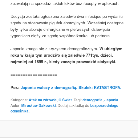
zezwalają na sprzedaż takich leków bez recepty w aptekach.
Decyzja została ogłoszona zaledwie dwa miesiące po wydaniu
zgody na stosowanie pigułek aborcyjnych. Wcześniej dostępne
były tylko aborcje chirurgiczne w pierwszych dziewięciu
tygodniach ciąży za zgodą współmałżonka lub partnera.
Japonia zmaga się z kryzysem demograficznym.
W ubiegłym
roku w kraju tym urodziło się zaledwie 77
1
tys.
dzieci,
najmniej od 1899 r., kiedy zaczęto prowadzić statystyki.
===================
Por.:
Japonia walczy z demografią. Skutek: KATASTROFA.
Kategorie:
Atak na zdrowie
,
O Świat
. Tagi:
demografia
,
Japonia
.
Autor:
Mirosław Dakowski
. Dodaj zakładkę do
bezpośredniego
odnośnika
.