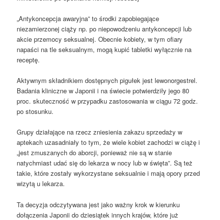
„Antykoncepcja awaryjna” to środki zapobiegające
niezamierzonej ciąży np. po niepowodzeniu antykoncepcji lub
akcie przemocy seksualnej. Obecnie kobiety, w tym ofiary
napaści na tle seksualnym, mogą kupić tabletki wyłącznie na
receptę.
Aktywnym składnikiem dostępnych pigułek jest lewonorgestrel.
Badania kliniczne w Japonii i na świecie potwierdziły jego 80
proc. skuteczność w przypadku zastosowania w ciągu 72 godz.
po stosunku.
Grupy działające na rzecz zniesienia zakazu sprzedaży w
aptekach uzasadniały to tym, że wiele kobiet zachodzi w ciążę i
„jest zmuszanych do aborcji, ponieważ nie są w stanie
natychmiast udać się do lekarza w nocy lub w święta”. Są też
takie, które zostały wykorzystane seksualnie i mają opory przed
wizytą u lekarza.
Ta decyzja odczytywana jest jako ważny krok w kierunku
dołączenia Japonii do dziesiątek innych krajów, które już