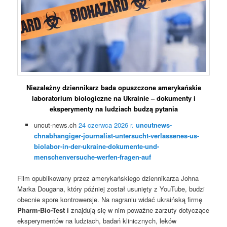
Niezależny dziennikarz bada opuszczone amerykańskie
laboratorium biologiczne na Ukrainie – dokumenty i
eksperymenty na ludziach budzą pytania
uncut-news.ch
24 czerwca 2026 r.
uncutnews-
chnabhangiger-journalist-untersucht-verlassenes-us-
biolabor-in-der-ukraine-dokumente-und-
menschenversuche-werfen-fragen-auf
Film opublikowany przez amerykańskiego dziennikarza Johna
Marka Dougana, który później został usunięty z YouTube, budzi
obecnie spore kontrowersje. Na nagraniu widać ukraińską firmę
Pharm-Bio-Test i
znajdują się w nim poważne zarzuty dotyczące
eksperymentów na ludziach, badań klinicznych, leków