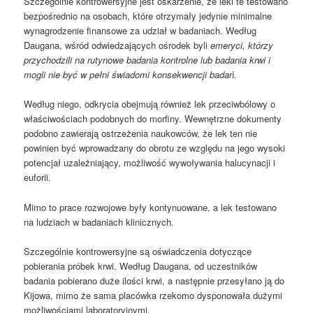
Szczególnie kontrowersyjne jest oskarżenie, że leki te testowano
bezpośrednio na osobach, które otrzymały jedynie minimalne
wynagrodzenie finansowe za udział w badaniach. Według
Daugana, wśród odwiedzających ośrodek byli
emeryci, którzy
przychodzili na rutynowe badania kontrolne lub badania krwi i
mogli nie być w pełni świadomi konsekwencji badań.
Według niego, odkrycia obejmują również lek przeciwbólowy o
właściwościach podobnych do morfiny. Wewnętrzne dokumenty
podobno zawierają ostrzeżenia naukowców, że lek ten nie
powinien być wprowadzany do obrotu ze względu na jego wysoki
potencjał uzależniający, możliwość wywoływania halucynacji i
euforii.
Mimo to prace rozwojowe były kontynuowane, a lek testowano
na ludziach w badaniach klinicznych.
Szczególnie kontrowersyjne są oświadczenia dotyczące
pobierania próbek krwi. Według Daugana, od uczestników
badania pobierano duże ilości krwi, a następnie przesyłano ją do
Kijowa, mimo że sama placówka rzekomo dysponowała dużymi
możliwościami laboratoryjnymi.