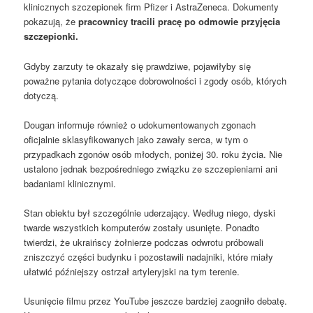
klinicznych szczepionek firm Pfizer i AstraZeneca. Dokumenty
pokazują, że
pracownicy tracili pracę po odmowie przyjęcia
szczepionki.
Gdyby zarzuty te okazały się prawdziwe, pojawiłyby się
poważne pytania dotyczące dobrowolności i zgody osób, których
dotyczą.
Dougan informuje również o udokumentowanych zgonach
oficjalnie sklasyfikowanych jako zawały serca, w tym o
przypadkach zgonów osób młodych, poniżej 30. roku życia. Nie
ustalono jednak bezpośredniego związku ze szczepieniami ani
badaniami klinicznymi.
Stan obiektu był szczególnie uderzający. Według niego, dyski
twarde wszystkich komputerów zostały usunięte. Ponadto
twierdzi, że ukraińscy żołnierze podczas odwrotu próbowali
zniszczyć części budynku i pozostawili nadajniki, które miały
ułatwić późniejszy ostrzał artyleryjski na tym terenie.
Usunięcie filmu przez YouTube jeszcze bardziej zaogniło debatę.