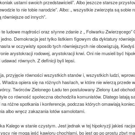
 koniak ustami swoich przedstawicieli”. Albo jeszcze starsze przysłow
wodzie to nie tobie narodzie”. Albo: „ wszystkie zwierzęta są sobie 
ą równiejsze od innych”.
 te ludowe mądrości oraz słynne zdanie z „ Folwarku Zwierzęcego” 
jedno. Demokracja jest tylko listkiem figowym dla dyktatury równiej
hasła w oczywisty sposób tych równiejszych nie obowiązują. Kiedyś 
ronie arystokracji rodowej, arystokracji krwi. Oni nie musieli być hipo
i udawać równych. Z definicji byli lepsi.
a, przyjęcie równości wszystkich stanów i, wszystkich ludzi, wprow
. Władza opiera się na różnych hasłach, w które nie wierzą przede 
twórcy. Twórców Zielonego Ładu ten postulowany Zielony Ład obchod
 tyle co równość społeczna obchodziła komunistów. Dlatego latają s
i na różne spotkania i konferencje, podczas których omawiają konie
nia albo wręcz zakazania lotów samolotami.
yka Kalego w stanie czystym. Jest jednak w tej hipokryzji jakieś racjo
yscy nie mogą jeść kawioru chochlami, bo jest go po prostu zbyt ma