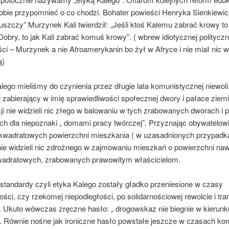
obie przypomnieć o co chodzi. Bohater powieści Henryka Sienkiewi
puszczy” Murzynek Kali twierdził: „Jeśli ktoś Kalemu zabrać krowy to 
obry, to jak Kali zabrać komuś krowy”. ( wbrew idiotycznej polityczn
ci – Murzynek a nie Afroamerykanin bo żył w Afryce i nie miał nic 
ą)
lego mieliśmy do czynienia przez długie lata komunistycznej niewoli
zabierający w imię sprawiedliwości społecznej dwory i pałace ziemi
ji nie widzieli nic złego w balowaniu w tych zrabowanych dworach i 
h dla niepoznaki „ domami pracy twórczej”. Przyznając obywatelow
kwadratowych powierzchni mieszkania ( w uzasadnionych przypadk
ie widzieli nic zdrożnego w zajmowaniu mieszkań o powierzchni nawe
adratowych, zrabowanych prawowitym właścicielom.
standardy czyli etyka Kalego zostały gładko przeniesione w czasy
ości, czy rzekomej niepodległości, po solidarnościowej rewolcie i tra
. Ukuto wówczas zręczne hasło: „ drogowskaz nie biegnie w kierunku
. Równie nośne jak ironiczne hasło powstałe jeszcze w czasach ko