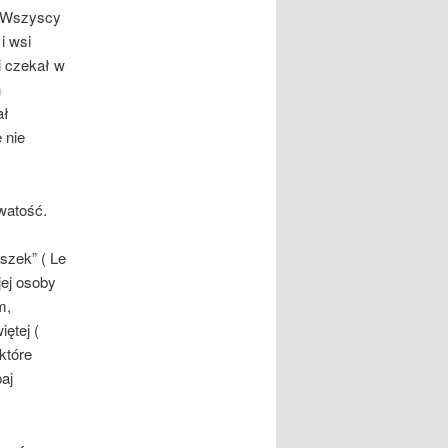
. Wszyscy
i wsi
i czekał w
h
ał
 nie
watość.
szek” ( Le
jej osoby
m,
ętej (
które
aj