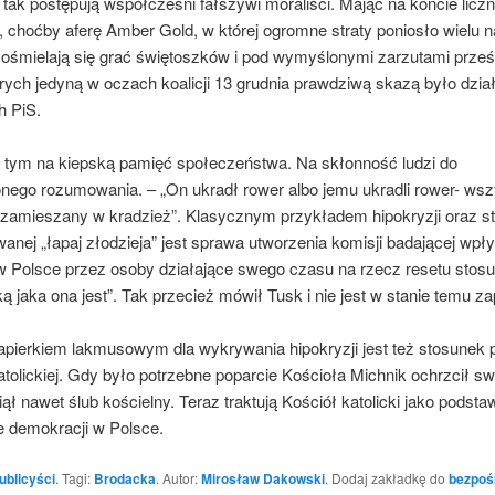
tak postępują współcześni fałszywi moraliści. Mając na koncie liczn
, choćby aferę Amber Gold, w której ogromne straty poniosło wielu 
, ośmielają się grać świętoszków i pod wymyślonymi zarzutami prze
rych jedyną w oczach koalicji 13 grudnia prawdziwą skazą było dzia
h PiS.
y tym na kiepską pamięć społeczeństwa. Na skłonność ludzi do
nego rozumowania. – „On ukradł rower albo jemu ukradli rower- wsz
ł zamieszany w kradzież”. Klasycznym przykładem hipokryzji oraz s
zwanej „łapaj złodzieja” jest sprawa utworzenia komisji badającej wpł
 w Polsce przez osoby działające swego czasu na rzecz resetu stos
ką jaka ona jest”. Tak przecież mówił Tusk i nie jest w stanie temu z
pierkiem lakmusowym dla wykrywania hipokryzji jest też stosunek 
 katolickiej. Gdy było potrzebne poparcie Kościoła Michnik ochrzcił s
ął nawet ślub kościelny. Teraz traktują Kościół katolicki jako podst
e demokracji w Polsce.
ublicyści
. Tagi:
Brodacka
. Autor:
Mirosław Dakowski
. Dodaj zakładkę do
bezpoś