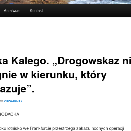
Archiwum
Kontakt
ka Kalego. „Drogowskaz n
gnie w kierunku, który
azuje”.
ny
2024-08-17
BRODACKA
oku lotnisko we Frankfurcie przestrzega zakazu nocnych operacji