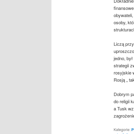
Dokładnie 
finansowe
obywateli
osoby, któ
strukturac
Liczą prz
uproszczo
jedno, by
strategii 
rosyjskie
Rosją „ ta
Dobrym pa
do religii
a Tusk wzi
zagrożeni
Kategorie:
P