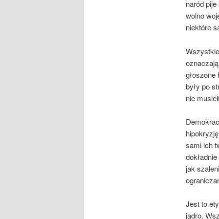
naród pije
wolno woje
niektóre s
Wszystkie
oznaczają 
głoszone 
były po st
nie musiel
Demokracj
hipokryzję
sami ich 
dokładnie
jak szalen
ogranicza
Jest to et
jądro. Wsz