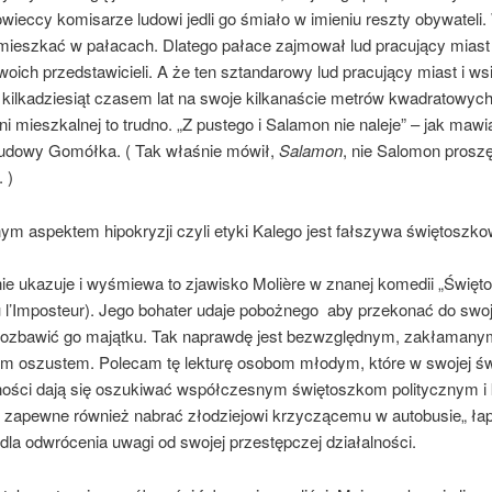
wieccy komisarze ludowi jedli go śmiało w imieniu reszty obywateli
mieszkać w pałacach. Dlatego pałace zajmował lud pracujący miast 
oich przedstawicieli. A że ten sztandarowy lud pracujący miast i ws
 kilkadziesiąt czasem lat na swoje kilkanaście metrów kwadratowyc
i mieszkalnej to trudno. „Z pustego i Salamon nie naleje” – jak mawi
udowy Gomółka. ( Tak właśnie mówił,
Salamon
, nie Salomon proszę
 )
ym aspektem hipokryzji czyli etyki Kalego jest fałszywa świętoszko
ie ukazuje i wyśmiewa to zjawisko Molière w znanej komedii „Święto
u l’Imposteur). Jego bohater udaje pobożnego aby przekonać do swo
pozbawić go majątku. Tak naprawdę jest bezwzględnym, zakłamany
m oszustem. Polecam tę lekturę osobom młodym, które w swojej świ
wności dają się oszukiwać współczesnym świętoszkom politycznym i 
ę zapewne również nabrać złodziejowi krzyczącemu w autobusie„ łap
 dla odwrócenia uwagi od swojej przestępczej działalności.