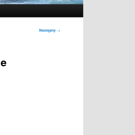
Następny
→
ie