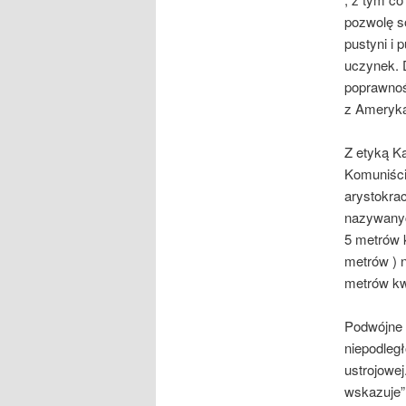
pozwolę s
pustyni i 
uczynek. D
poprawnoś
z Ameryk
Z etyką Ka
Komuniści 
arystokrac
nazywanyc
5 metrów 
metrów ) n
metrów kw
Podwójne 
niepodległ
ustrojowej
wskazuje”