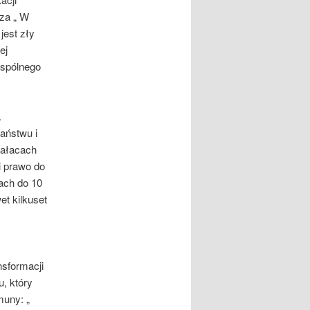
cza „ W
jest zły
ej
wspólnego
.
aństwu i
pałacach
i prawo do
ach do 10
t kilkuset
nsformacji
, który
muny: „