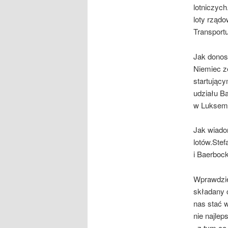
lotniczych
loty rządo
Transportu
Jak donos
Niemiec ze
startujący
udziału B
w Luksem
Jak wiado
lotów.Stef
i Baerbock
Wprawdzie 
składany c
nas stać 
nie najle
, z tym c