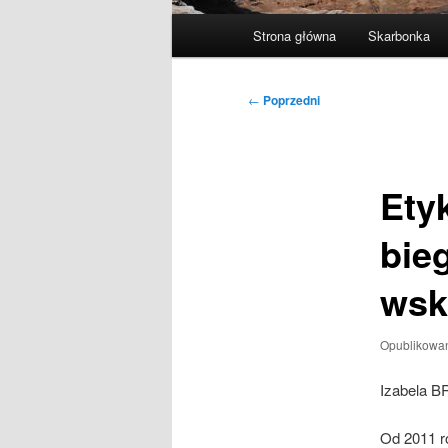
Główne
Strona główna
Skarbonka
menu
Nawigacja
←
Poprzedni
wpisu
Ety
bie
wsk
Opublikowa
Izabela 
Od 2011 r