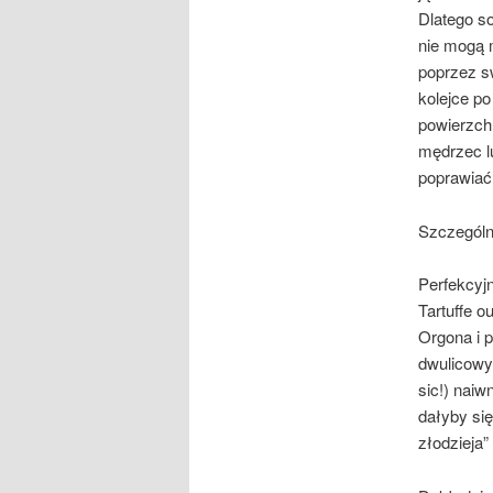
Dlatego so
nie mogą 
poprzez sw
kolejce po
powierzchn
mędrzec l
poprawiać.
Szczególn
Perfekcyjn
Tartuffe o
Orgona i 
dwulicowy
sic!) nai
dałyby si
złodzieja”