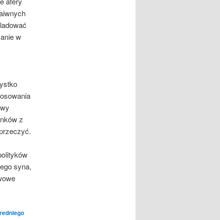
e afery
naiwnych
śladować
łanie w
ystko
tosowania
ywy
unków z
aprzeczyć.
polityków
wego syna,
awowe
redniego