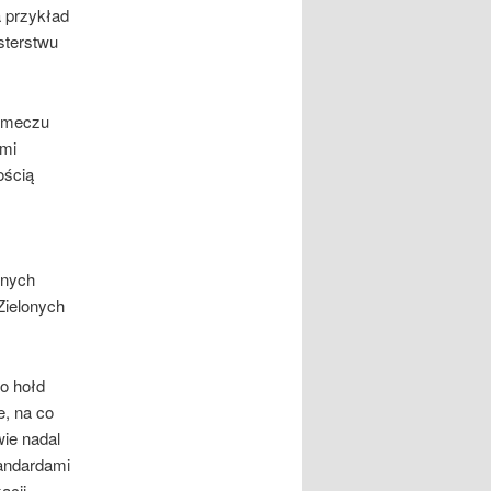
a przykład
sterstwu
o meczu
ami
ością
cnych
Zielonych
to hołd
e, na co
ie nadal
tandardami
acji