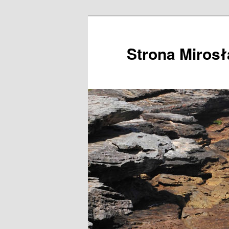
Przeskocz
do
tekstu
Strona Miros