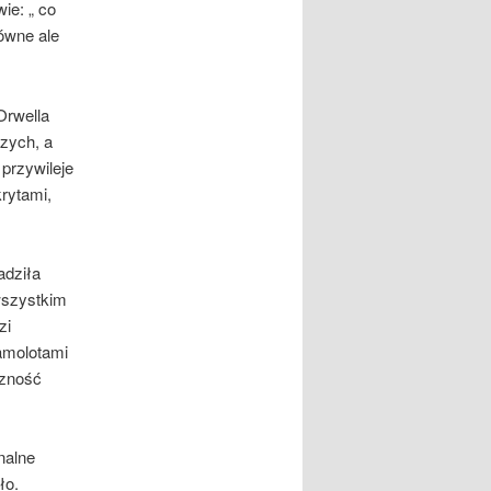
ie: „ co
równe ale
Orwella
szych, a
przywileje
krytami,
adziła
wszystkim
zi
amolotami
czność
nalne
ło.