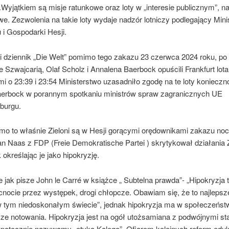
.Wyjątkiem są misje ratunkowe oraz loty w „interesie publicznym”, n
we. Zezwolenia na takie loty wydaje nadzór lotniczy podlegający Mini
 i Gospodarki Hesji.
i dziennik „Die Welt” pomimo tego zakazu 23 czerwca 2024 roku, p
 Szwajcarią, Olaf Scholz i Annalena Baerbock opuścili Frankfurt lot
mi o 23:39 i 23:54 Ministerstwo uzasadniło zgodę na te loty konieczn
aerbock w porannym spotkaniu ministrów spraw zagranicznych UE
burgu.
mo to właśnie Zieloni są w Hesji gorącymi orędownikami zakazu no
an Naas z FDP (Freie Demokratische Partei ) skrytykował działania 
 określając je jako hipokryzję.
jak pisze John le Carré w książce „ Subtelna prawda”- „Hipokryzja 
nocie przez występek, drogi chłopcze. Obawiam się, że to najlepsz
w tym niedoskonałym świecie”, jednak hipokryzja ma w społeczeństw
psze notowania. Hipokryzja jest na ogół utożsamiana z podwójnymi s
o potocznie nazywamy „etyką Kalego”. Ofiarom kolejnych reform eduk