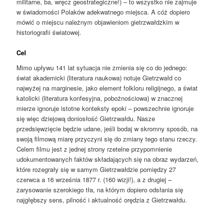
militarne, ba, wręcz geostrategiczne!) – to wszystko nie zajmuje
w świadomości Polaków adekwatnego miejsca. A cóż dopiero
mówić o miejscu należnym objawieniom gietrzwałdzkim w
historiografii światowej.
Cel
Mimo upływu 141 lat sytuacja nie zmienia się co do jednego:
świat akademicki (literatura naukowa) notuje Gietrzwałd co
najwyżej na marginesie, jako element folkloru religijnego, a świat
katolicki (literatura konfesyjna, pobożnościowa) w znacznej
mierze ignoruje istotne konteksty epoki – powszechnie ignoruje
się więc dziejową doniosłość Gietrzwałdu. Nasze
przedsięwzięcie będzie udane, jeśli bodaj w skromny sposób, na
swoją filmową miarę przyczyni się do zmiany tego stanu rzeczy.
Celem filmu jest z jednej strony rzetelne przypomnienie
udokumentowanych faktów składających się na obraz wydarzeń,
które rozegrały się w samym Gietrzwałdzie pomiędzy 27
czerwca a 16 września 1877 r. (160 wizji!), a z drugiej –
zarysowanie szerokiego tła, na którym dopiero odsłania się
najgłębszy sens, pilność i aktualność orędzia z Gietrzwałdu.