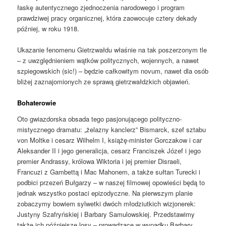
łaskę autentycznego zjednoczenia narodowego i program
prawdziwej pracy organicznej, która zaowocuje cztery dekady
później, w roku 1918.
Ukazanie fenomenu Gietrzwałdu właśnie na tak poszerzonym tle
– z uwzględnieniem wątków politycznych, wojennych, a nawet
szpiegowskich (sic!) – będzie całkowitym novum, nawet dla osób
bliżej zaznajomionych ze sprawą gietrzwałdzkich objawień.
Bohaterowie
Oto gwiazdorska obsada tego pasjonującego polityczno-
mistycznego dramatu: „żelazny kanclerz” Bismarck, szef sztabu
von Moltke i cesarz Wilhelm I, książę-minister Gorczakow i car
Aleksander II i jego generalicja, cesarz Franciszek Józef i jego
premier Andrassy, królowa Wiktoria i jej premier Disraeli,
Francuzi z Gambettą i Mac Mahonem, a także sułtan Turecki i
podbici przezeń Bułgarzy – w naszej filmowej opowieści będą to
jednak wszystko postaci epizodyczne. Na pierwszym planie
zobaczymy bowiem sylwetki dwóch młodziutkich wizjonerek:
Justyny Szafryńskiej i Barbary Samulowskiej. Przedstawimy
także ich późniejsze losy – prowadzące w wypadku Barbary