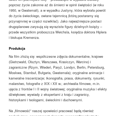
poprzez życie zakonne aż do śmierci w opinii świętości (w roku
1950, w Gwatemali), a w wypadku Justyny, która wybrała powrót
do życia świeckiego, owiane tajemnicą (którą postaramy się
przynajmniej w części rozwikłać). Jako najważniejsze postaci
drugoplanowe zarysują się wyraziste figury dzielnych księży –
przede wszystkim proboszcza Weichsla, księdza doktora Hiplera
i biskupa Kremenza.
Produkcja
Na film złożą się: współczesne zdjęcia dokumentalne, krajowe
(Gietrzwałd, Olsztyn, Warszawa, Krasiczyn, Warcino) i
zagraniczne (Rzym, Wiedeń, Paryż, Londyn, Berlin, Petersburg,
Moskwa, Stambuł, Bułgaria, Gwatemala); oryginalne animacje i
kameralne inscenizacje; ikonografia, prasa, dokumenty, rysunki,
malarstwo, fotografie z XIX i XX w.; archiwalia filmowe, m.in.
ujęcia z frontów I i II wojny światowej; oryginalna muzyka i efekty
dźwiękowe; wywiady z ekspertami z kraju i zagranicy,
historykami i teologami, świeckimi i duchownymi.
Na „filmowość” naszej opowieści pracować będą również