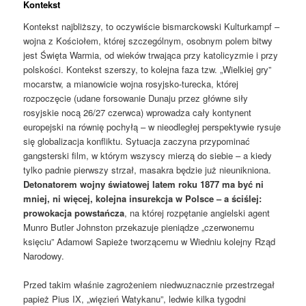
Kontekst
Kontekst najbliższy, to oczywiście bismarckowski Kulturkampf –
wojna z Kościołem, której szczególnym, osobnym polem bitwy
jest Święta Warmia, od wieków trwająca przy katolicyzmie i przy
polskości. Kontekst szerszy, to kolejna faza tzw. „Wielkiej gry”
mocarstw, a mianowicie wojna rosyjsko-turecka, której
rozpoczęcie (udane forsowanie Dunaju przez główne siły
rosyjskie nocą 26/27 czerwca) wprowadza cały kontynent
europejski na równię pochyłą – w nieodległej perspektywie rysuje
się globalizacja konfliktu. Sytuacja zaczyna przypominać
gangsterski film, w którym wszyscy mierzą do siebie – a kiedy
tylko padnie pierwszy strzał, masakra będzie już nieunikniona.
Detonatorem wojny światowej latem roku 1877 ma być ni
mniej, ni więcej, kolejna insurekcja w Polsce – a ściślej:
prowokacja powstańcza
, na której rozpętanie angielski agent
Munro Butler Johnston przekazuje pieniądze „czerwonemu
księciu” Adamowi Sapieże tworzącemu w Wiedniu kolejny Rząd
Narodowy.
Przed takim właśnie zagrożeniem niedwuznacznie przestrzegał
papież Pius IX, „więzień Watykanu”, ledwie kilka tygodni