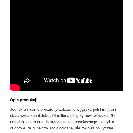
Opis produkcji
Jednak ani samo orędzie (przekazane w języku polskim!), ani
skala wydarzeń (blisko pół miliona pielgrzymów, wówczas 5%
narodu!), ani trudne do przecenienia konsekwencje (nie tylko
duchowe, religijne czy socjologiczne, ale również polityczne,