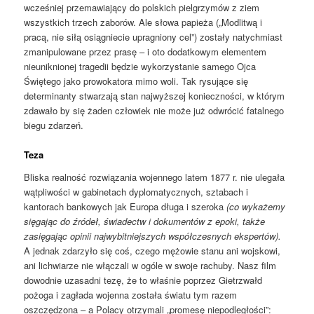
wcześniej przemawiający do polskich pielgrzymów z ziem
wszystkich trzech zaborów. Ale słowa papieża („Modlitwą i
pracą, nie siłą osiągniecie upragniony cel”) zostały natychmiast
zmanipulowane przez prasę – i oto dodatkowym elementem
nieuniknionej tragedii będzie wykorzystanie samego Ojca
Świętego jako prowokatora mimo woli. Tak rysujące się
determinanty stwarzają stan najwyższej konieczności, w którym
zdawało by się żaden człowiek nie może już odwrócić fatalnego
biegu zdarzeń.
Teza
Bliska realność rozwiązania wojennego latem 1877 r. nie ulegała
wątpliwości w gabinetach dyplomatycznych, sztabach i
kantorach bankowych jak Europa długa i szeroka
(co wykażemy
sięgając do źródeł, świadectw i dokumentów z epoki, także
zasięgając opinii najwybitniejszych współczesnych ekspertów).
A jednak zdarzyło się coś, czego mężowie stanu ani wojskowi,
ani lichwiarze nie włączali w ogóle w swoje rachuby. Nasz film
dowodnie uzasadni tezę, że to właśnie poprzez Gietrzwałd
pożoga i zagłada wojenna została światu tym razem
oszczędzona – a Polacy otrzymali „promesę niepodległości”: