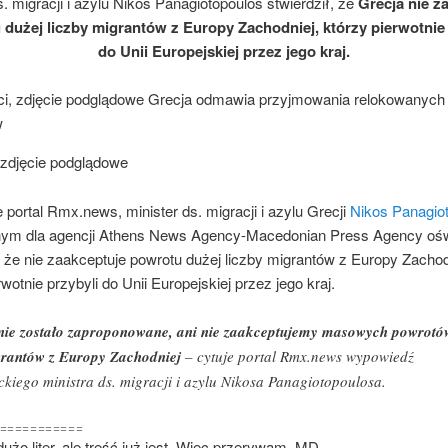
s. migracji i azylu Nikos Panagiotopoulos stwierdził, że
Grecja nie z
 dużej liczby migrantów z Europy Zachodniej, którzy pierwotnie 
do Unii Europejskiej przez jego kraj.
 zdjęcie podglądowe
 portal Rmx.news, minister ds. migracji i azylu Grecji
Nikos Panagio
ym dla agencji Athens News Agency-Macedonian Press Agency oś
, że nie zaakceptuje powrotu dużej liczby migrantów z Europy Zachod
rwotnie przybyli do Unii Europejskiej przez jego kraj.
nie zostało zaproponowane, ani nie zaakceptujemy masowych powrotó
rantów z Europy Zachodniej
– cytuje portal Rmx.news wypowiedź
ckiego ministra ds. migracji i azylu Nikosa Panagiotopoulosa.
===========
użo liter, ale treść już jest. Więc przerywam. MD