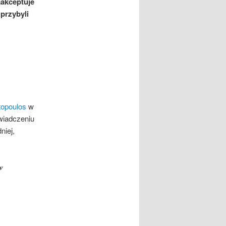
aakceptuje
przybyli
topoulos
w
wiadczeniu
niej,
w