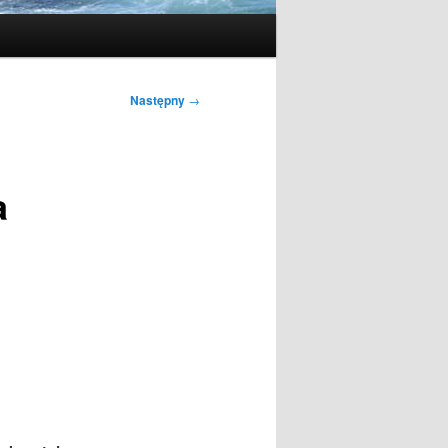
Następny
→
a