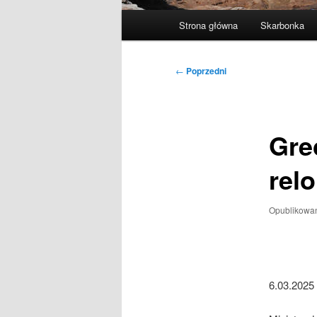
Główne
Strona główna
Skarbonka
menu
Nawigacja
←
Poprzedni
wpisu
Gre
rel
Opublikowa
6.03.2025