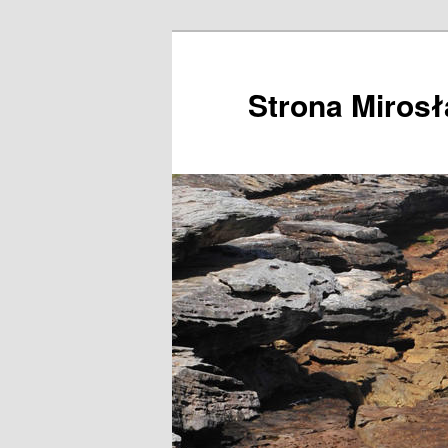
Przeskocz
do
tekstu
Strona Miros