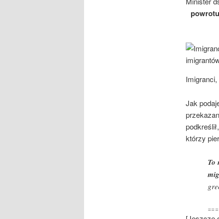
Minister d
powrotu
Imigranci,
Jak podaje
przekazan
podkreślił
którzy pie
To 
mig
gre
===
[Jeszcze d