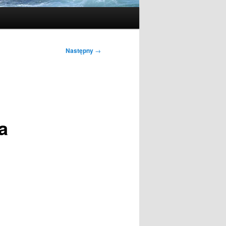
Następny
→
a