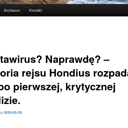
Archiwum
Kontakt
tawirus? Naprawdę? –
toria rejsu Hondius rozpad
po pierwszej, krytycznej
izie.
ny
2026-05-20