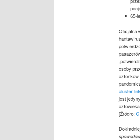
prze
pacj
65-l
Oficjalna 
hantawiru
potwierdz
pasażerów
„potwierdz
osoby prz
członków z
pandemicz
cluster lin
jest jedy
człowieka
[Źródło:
C
Dokładniej
spowodow