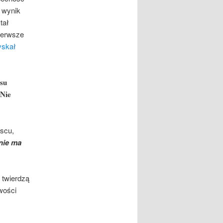
 wynik
tał
pierwsze
yskał
asu
 Nie
jscu,
​​nie ma
twierdzą
wości