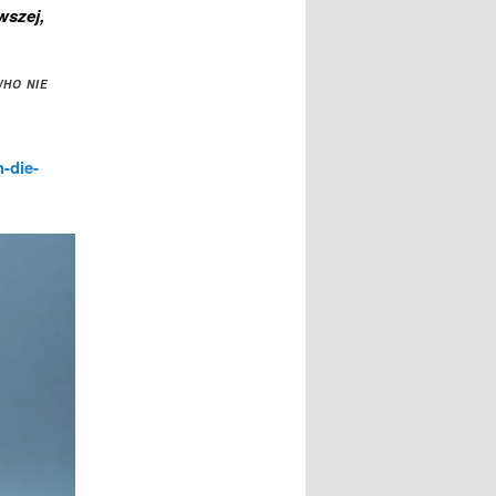
wszej,
WHO NIE
-die-