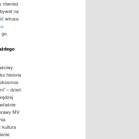
y również
ebywał na
ść wirusa.
ku
 go.
każdego
aściwy
ko historia
krokosmos
mi” – dzień
prędzej
 właśnie
 sprawy MV
hia
 kultura
ienie