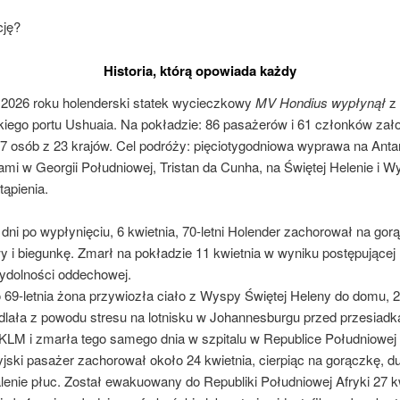
cję?
Historia, którą opowiada każdy
a 2026 roku holenderski statek wycieczkowy
MV Hondius wypłynął
z
kiego portu Ushuaia. Na pokładzie: 86 pasażerów i 61 członków zało
47 osób z 23 krajów. Cel podróży: pięciotygodniowa wyprawa na Anta
mi w Georgii Południowej, Tristan da Cunha, na Świętej Helenie i W
ąpienia.
 dni po wypłynięciu, 6 kwietnia, 70-letni Holender zachorował na gor
y i biegunkę. Zmarł na pokładzie 11 kwietnia w wyniku postępującej
ydolności oddechowej.
 69-letnia żona przywiozła ciało z Wyspy Świętej Heleny do domu, 2
lała z powodu stresu na lotnisku w Johannesburgu przed przesiadką
ą KLM i zmarła tego samego dnia w szpitalu w Republice Południowej 
yjski pasażer zachorował około 24 kwietnia, cierpiąc na gorączkę, d
lenie płuc. Został ewakuowany do Republiki Południowej Afryki 27 kw