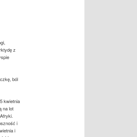
gi,
rktydę z
yspie
ączkę, ból
5 kwietnia
 na lot
Afryki.
uszność i
ietnia i