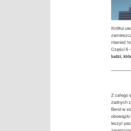
Krótka uw
zamieszcz
również t
Części 6 –
ludzi, kt
————
Z całego 
żadnych z
Bend w sta
obowiązki 
leczył pac
zaostrzon