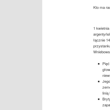
Kto ma ra
1 kwietni
argentyńs
łącznie 1
przystanka
Wniebowst
Pięć
głow
niew
Jego
zemd
lini
Bryt
zapa