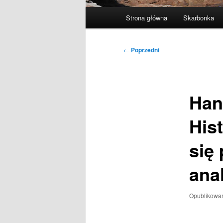
Główne
Strona główna
Skarbonka
menu
Nawigacja
←
Poprzedni
wpisu
Han
His
się 
anal
Opublikowa