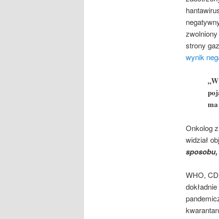
hantawiru
negatywny
zwolniony 
strony gaz
wynik ne
„W 
poj
ma 
Onkolog z 
widział ob
sposobu, 
WHO, CDC,
dokładnie 
pandemicz
kwarantan