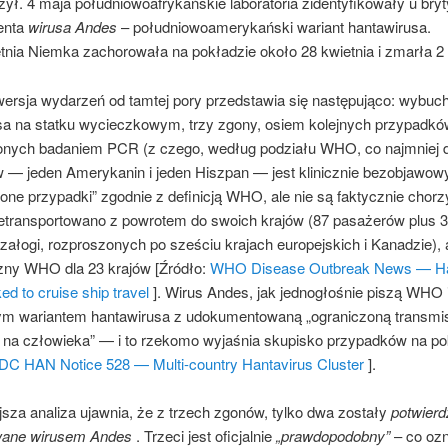
żył. 4 maja południowoafrykańskie laboratoria zidentyfikowały u bryt
enta
wirusa Andes
– południowoamerykański wariant hantawirusa.
etnia Niemka zachorowała na pokładzie około 28 kwietnia i zmarła 2
wersja wydarzeń od tamtej pory przedstawia się następująco: wybuch
sa na statku wycieczkowym, trzy zgony, osiem kolejnych przypadkó
onych badaniem PCR (z czego, według podziału WHO, co najmniej
 — jeden Amerykanin i jeden Hiszpan — jest klinicznie bezobjawowy
one przypadki” zgodnie z definicją WHO, ale nie są faktycznie chorz
etransportowano z powrotem do swoich krajów (87 pasażerów plus 
ałogi, rozproszonych po sześciu krajach europejskich i Kanadzie), a
ny WHO dla 23 krajów [Źródło:
WHO Disease Outbreak News — Ha
ked to cruise ship travel
]. Wirus Andes, jak jednogłośnie piszą WHO
nym wariantem hantawirusa z udokumentowaną „ograniczoną transmis
 na człowieka” — i to rzekomo wyjaśnia skupisko przypadków na po
DC HAN Notice 528 — Multi-country Hantavirus Cluster
].
sza analiza ujawnia, że ​​z trzech zgonów, tylko dwa zostały
potwierd
ane wirusem Andes
. Trzeci jest oficjalnie
„prawdopodobny”
– co ozn