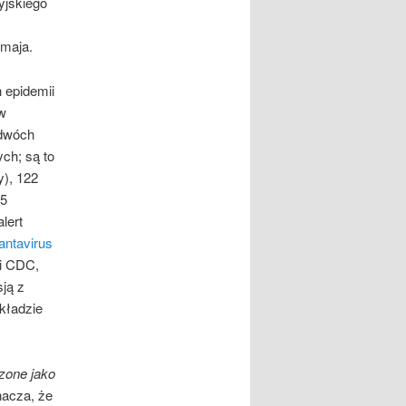
yjskiego
 maja.
 epidemii
w
 dwóch
ch; są to
y), 122
35
lert
ntavirus
 i CDC,
ją z
kładzie
zone jako
acza, że ​​