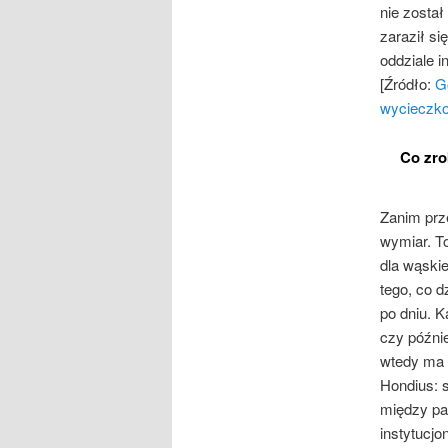
nie zosta
zaraził s
oddziale i
[Źródło:
G
wycieczk
Co zro
Zanim prz
wymiar. To
dla wąskie
tego, co d
po dniu. K
czy późnie
wtedy ma z
Hondius: 
między pac
instytucjo