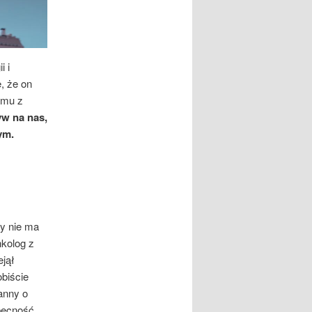
i i
, że on
zmu z
yw na nas,
ym.
ry nie ma
kolog z
ejął
obiście
anny o
becność