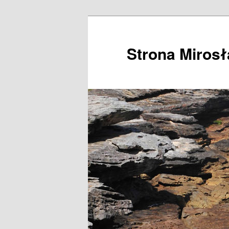
Przeskocz
do
tekstu
Strona Miros