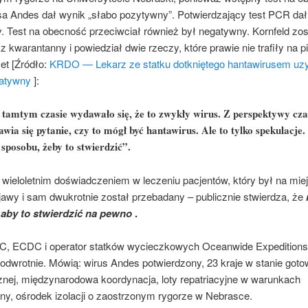
sa Andes dał wynik „słabo pozytywny”. Potwierdzający test PCR dał
. Test na obecność przeciwciał również był negatywny. Kornfeld zos
z kwarantanny i powiedział dwie rzeczy, które prawie nie trafiły na 
et [Źródło:
KRDO — Lekarz ze statku dotkniętego hantawirusem uz
gatywny
]:
tamtym czasie wydawało się, że to zwykły wirus. Z perspektywy cz
awia się pytanie, czy to mógł być hantawirus. Ale to tylko spekulacje.
sposobu, żeby to stwierdzić”.
wieloletnim doświadczeniem w leczeniu pacjentów, który był na mie
jawy i sam dwukrotnie został przebadany – publicznie stwierdza, że
aby to stwierdzić na pewno
.
 ECDC i operator statków wycieczkowych Oceanwide Expeditions 
odwrotnie. Mówią: wirus Andes potwierdzony, 23 kraje w stanie goto
nej, międzynarodowa koordynacja, loty repatriacyjne w warunkach
ny, ośrodek izolacji o zaostrzonym rygorze w Nebrasce.