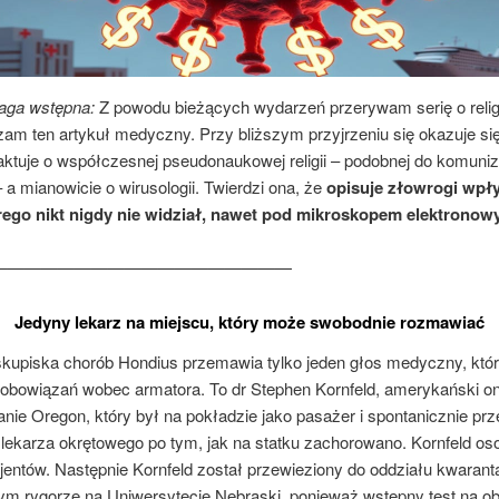
aga wstępna:
Z powodu bieżących wydarzeń przerywam serię o religi
am ten artykuł medyczny. Przy bliższym przyjrzeniu się okazuje się
raktuje o współczesnej pseudonaukowej religii – podobnej do komuni
 a mianowicie o wirusologii. Twierdzi ona, że
​​opisuje złowrogi wpł
órego nikt nigdy nie widział, nawet pod mikroskopem elektronow
——————————————————
Jedyny lekarz na miejscu, który może swobodnie rozmawiać
skupiska chorób Hondius przemawia tylko jeden głos medyczny, któ
obowiązań wobec armatora. To dr Stephen Kornfeld, amerykański on
nie Oregon, który był na pokładzie jako pasażer i spontanicznie prz
lekarza okrętowego po tym, jak na statku zachorowano. Kornfeld os
jentów. Następnie Kornfeld został przewieziony do oddziału kwarant
ym rygorze na Uniwersytecie Nebraski, ponieważ wstępny test na o