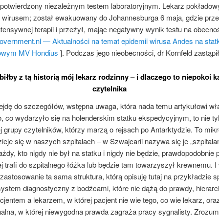
ł potwierdzony niezależnym testem laboratoryjnym. Lekarz pokładow
ię wirusem; został ewakuowany do Johannesburga 6 maja, gdzie prz
ntensywnej terapii i przeżył, mając negatywny wynik testu na obecno
overnment.nl — Aktualności na temat epidemii wirusa Andes na stat
owym MV Hondius
]. Podczas jego nieobecności, dr Kornfeld zastąpił
biłby z tą historią mój lekarz rodzinny – i dlaczego to niepokoi 
czytelnika
ejdę do szczegółów, wstępna uwaga, która nada temu artykułowi wł
, co wydarzyło się na holenderskim statku ekspedycyjnym, to nie tyl
j grupy czytelników, którzy marzą o rejsach po Antarktydzie. To mi
zieje się w naszych szpitalach – w Szwajcarii nazywa się je „szpitala
ażdy, kto nigdy nie był na statku i nigdy nie będzie, prawdopodobnie 
j trafi do szpitalnego łóżka lub będzie tam towarzyszył krewnemu. I
astosowanie ta sama struktura, którą opisuję tutaj na przykładzie
system diagnostyczny z bodźcami, które nie dążą do prawdy, hierarc
jentem a lekarzem, w której pacjent nie wie tego, co wie lekarz, oraz
nalna, w której niewygodna prawda zagraża pracy sygnalisty. Zrozum