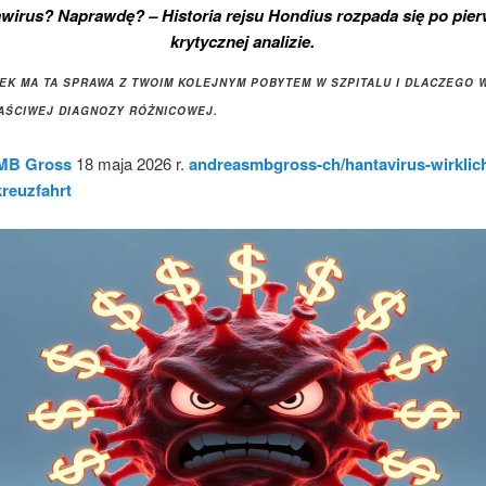
wirus? Naprawdę? – Historia rejsu Hondius rozpada się po pier
krytycznej analizie.
ZEK MA TA SPRAWA Z TWOIM KOLEJNYM POBYTEM W SZPITALU I DLACZEGO 
AŚCIWEJ DIAGNOZY RÓŻNICOWEJ.
MB Gross
18 maja 2026 r.
andreasmbgross-ch/hantavirus-wirklich
reuzfahrt