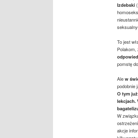
Izdebski
(
homoseksu
nieustann
seksualny
To jest wł
Polakom, 
odpowiedz
pomstę do
Ale
w świ
podobnie j
O tym ju
lekcjach.
bagateliz
W związku
ostrzeżen
akcje info
kilkunastu