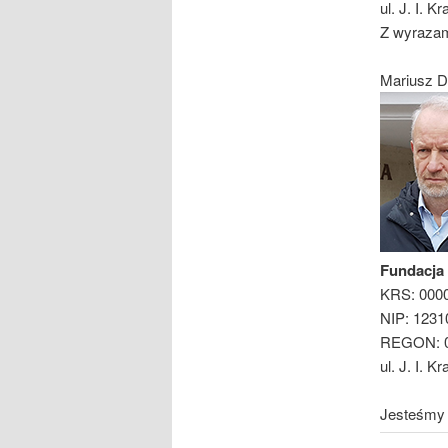
ul. J. I. 
Z wyraza
Mariusz D
Fundacja 
KRS: 000
NIP: 1231
REGON: 0
ul. J. I. 
Jesteśmy 