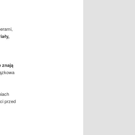
nerami,
iały,
 znają
iązkowa
niach
ci przed