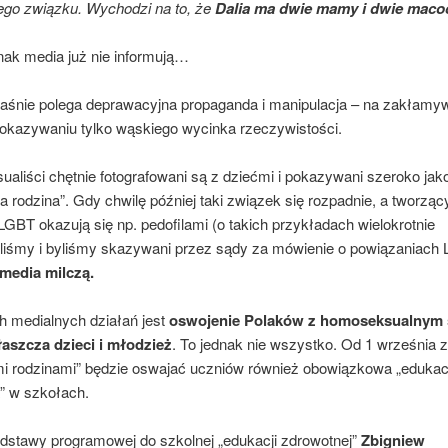
ego związku. Wychodzi na to, że
Dalia ma dwie mamy i dwie maco
nak media już nie informują…
aśnie polega deprawacyjna propaganda i manipulacja – na zakłamy
pokazywaniu tylko wąskiego wycinka rzeczywistości.
aliści chętnie fotografowani są z dziećmi i pokazywani szeroko jak
 rodzina”. Gdy chwilę później taki związek się rozpadnie, a tworząc
LGBT okazują się np. pedofilami (o takich przykładach wielokrotnie
liśmy i byliśmy skazywani przez sądy za mówienie o powiązaniach
media milczą.
h medialnych działań jest
oswojenie Polaków z homoseksualnym 
łaszcza dzieci i młodzież
. To jednak nie wszystko. Od 1 września z
i rodzinami” będzie oswajać uczniów również obowiązkowa „edukac
” w szkołach.
dstawy programowej do szkolnej „edukacji zdrowotnej”
Zbigniew