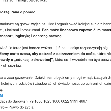
proszę Pana o pomoc.
tariusze są gotowi wyjść na ulice i organizować kolejne akcje z ban
i, ulotkami i broszurami.
Pan może finansowo zapewnić im mater
ransport, logistykę i ochronę prawną.
właśnie teraz jest bardzo ważne – już za miesiąc rozpoczynają się
Mamy mało czasu, aby dotrzeć z ostrzeżeniem do osób, które nie
rawdy o „edukacji zdrowotnej”
, która od 1 września ma być obow
tkich uczniów.
Pana zaangażowanie. Dzięki niemu będziemy mogli w najbliższych d
 kolejnych rodziców i zbudować ich świadomość, co uchroni ich dzie
ą.
AM
acji do darowizn:
79 1050 1025 1000 0022 9191 4667
Pro – Prawo do życia