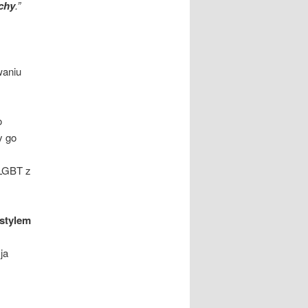
chy
.”
waniu
o
y go
 LGBT z
stylem
ja