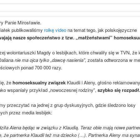
ry Panie Mirosławie.
iałek publikowaliśmy
rolkę video
na temat tego, jak polskojęzyczne
ajają nasze społeczeństwo z tzw. „małżeństwami” homoseksu
ej wolontariuszki Magdy o lesbijkach, które chwaliły się w TVN, że 
Daliana
nie ma ojca tylko „dawcę nasienia”,
została odtworzona w me
ściowych ponad 700 000 razy.
ię, że
homoseksualny związek
Klaudii i Aleny, głośno reklamowan
ako wspaniały przykład „nowoczesnej rodziny”,
szybko się rozpadł
y przeczytać na jednej z grup dyskusyjnych, gdzie śledzono losy
ch przez media lesbijek:
dziła Alena będąc w związku z Klaudią. Teraz obie mają nowe partner
, że partnerka Klaudii też ma dziecko (…). Partnerka Aleny ma syna