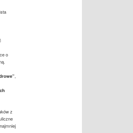
ista
ć
ce o
ną.
zdrowe”
,
ych
laków z
liczne
najmniej