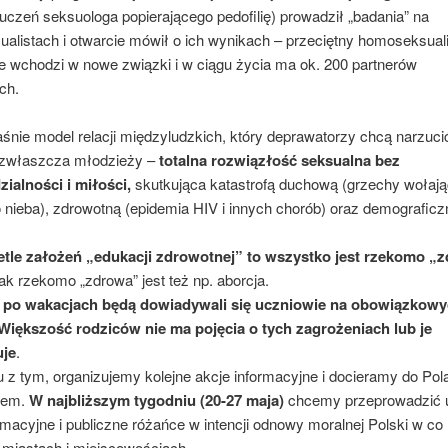
uczeń seksuologa popierającego pedofilię) prowadził „badania” na
alistach i otwarcie mówił o ich wynikach – przeciętny homoseksual
ie wchodzi w nowe związki i w ciągu życia ma ok. 200 partnerów
ch.
aśnie model relacji międzyludzkich, który deprawatorzy chcą narzuci
zwłaszcza młodzieży –
totalna rozwiązłość seksualna bez
ialności i miłości,
skutkująca katastrofą duchową (grzechy wołają
 nieba), zdrowotną (epidemia HIV i innych chorób) oraz demograficz
etle założeń „edukacji zdrowotnej” to wszystko jest rzekomo „
ak rzekomo „zdrowa” jest też np. aborcja.
ż po wakacjach będą dowiadywali się uczniowie na obowiązkow
 Większość rodziców nie ma pojęcia o tych zagrożeniach lub je
uje
.
 z tym, organizujemy kolejne akcje informacyjne i docieramy do Po
iem.
W najbliższym tygodniu (20-27 maja)
chcemy przeprowadzić u
rmacyjne i publiczne różańce w intencji odnowy moralnej Polski w co 
 miastach i miejscowościach.