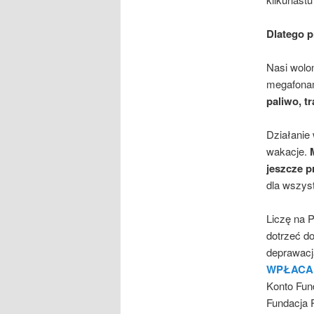
Dlatego 
Nasi wolon
megafonam
paliwo, t
Działanie 
wakacje.
jeszcze p
dla wszys
Liczę na 
dotrzeć do
deprawacj
WPŁAC
Konto Fund
Fundacja 