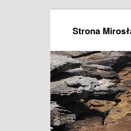
Przeskocz
do
tekstu
Strona Miros