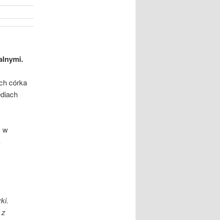
alnymi.
ich córka
diach
y w
.
ki.
 z