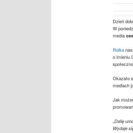
Dzień dob
W poniedz
media
osw
Rolka
nasz
o imieniu 
społeczno
Okazało s
mediach j
Jak możem
promowany
„Dalię uro
Wydaje się