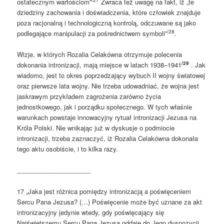
ostatecznym wartościom”
Zwraca też uwagę na fakt, iż „te
dziedziny zachowania i doświadczenia, które człowiek znajduje
poza racjonalną i technologiczną kontrolą, odczuwane są jako
/28
podlegające manipulacji za pośrednictwem symboli”
.
Wizje, w których Rozalia Celakówna otrzymuje polecenia
/29
dokonania intronizacji, mają miejsce w latach 1938–1941
. Jak
wiadomo, jest to okres poprzedzający wybuch II wojny światowej
oraz pierwsze lata wojny. Nie trzeba udowadniać, że wojna jest
jaskrawym przykładem zagrożenia zarówno życia
jednostkowego, jak i porządku społecznego. W tych właśnie
warunkach powstaje innowacyjny rytuał intronizacji Jezusa na
Króla Polski. Nie wnikając już w dyskusje o podmiocie
intronizacji, trzeba zaznaczyć, iż Rozalia Celakówna dokonała
tego aktu osobiście, i to kilka razy.
_____________________
17 „Jaka jest różnica pomiędzy intronizacją a poświęceniem
Sercu Pana Jezusa? (…) Poświęcenie może być uznane za akt
intronizacyjny jedynie wtedy, gdy poświęcający się
Najświętszemu Sercu Pana Jezusa oddaje do Jego dyspozycji