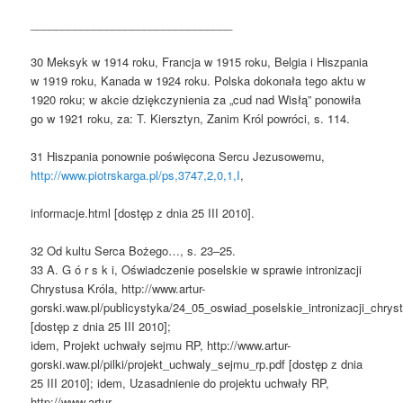
________________________________
30 Meksyk w 1914 roku, Francja w 1915 roku, Belgia i Hiszpania
w 1919 roku, Kanada w 1924 roku. Polska dokonała tego aktu w
1920 roku; w akcie dziękczynienia za „cud nad Wisłą” ponowiła
go w 1921 roku, za: T. Kiersztyn, Zanim Król powróci, s. 114.
31 Hiszpania ponownie poświęcona Sercu Jezusowemu,
http://www.piotrskarga.pl/ps,3747,2,0,1,I
,
informacje.html [dostęp z dnia 25 III 2010].
32 Od kultu Serca Bożego…, s. 23–25.
33 A. G ó r s k i, Oświadczenie poselskie w sprawie intronizacji
Chrystusa Króla, http://www.artur-
gorski.waw.pl/publicystyka/24_05_oswiad_poselskie_intronizacji_chrys
[dostęp z dnia 25 III 2010];
idem, Projekt uchwały sejmu RP, http://www.artur-
gorski.waw.pl/pilki/projekt_uchwaly_sejmu_rp.pdf [dostęp z dnia
25 III 2010]; idem, Uzasadnienie do projektu uchwały RP,
http://www.artur-