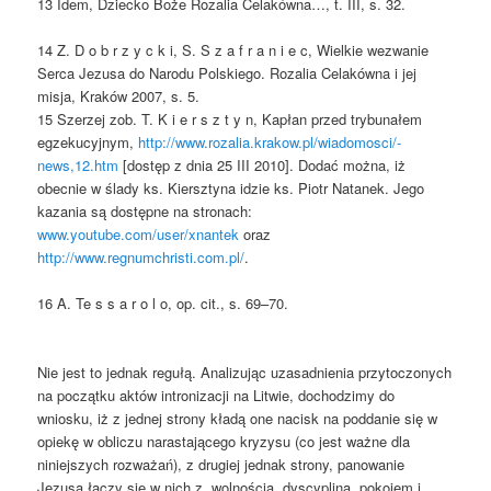
13 Idem, Dziecko Boże Rozalia Celakówna…, t. III, s. 32.
14 Z. D o b r z y c k i, S. S z a f r a n i e c, Wielkie wezwanie
Serca Jezusa do Narodu Polskiego. Rozalia Celakówna i jej
misja, Kraków 2007, s. 5.
15 Szerzej zob. T. K i e r s z t y n, Kapłan przed trybunałem
egzekucyjnym,
http://www.rozalia.krakow.pl/wiadomosci/-
news,12.htm
[dostęp z dnia 25 III 2010]. Dodać można, iż
obecnie w ślady ks. Kiersztyna idzie ks. Piotr Natanek. Jego
kazania są dostępne na stronach:
www.youtube.com/user/xnantek
oraz
http://www.regnumchristi.com.pl/
.
16 A. Te s s a r o l o, op. cit., s. 69–70.
Nie jest to jednak regułą. Analizując uzasadnienia przytoczonych
na początku aktów intronizacji na Litwie, dochodzimy do
wniosku, iż z jednej strony kładą one nacisk na poddanie się w
opiekę w obliczu narastającego kryzysu (co jest ważne dla
niniejszych rozważań), z drugiej jednak strony, panowanie
Jezusa łączy się w nich z „wolnością, dyscypliną, pokojem i