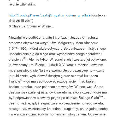
rejonie wileńskim,
http://fronda.pl/news/czytaj/chrystus_krolem_w_wilnie
[dostęp z
dnia 25 III 2010].
6 Chrystus Królem w Wilnie…
Niewątpliwie podłoże rytuału intronizacji Jezusa Chrystusa
stanowią objawienia wizytki św. Małgorzaty Marii Alacoque
(1647–1690), której wizje dotyczyły Serca Jezusa, mistycznego
upodabniania się do niego oraz wynagradzającego charakteru
/8
cierpienia
. Ale nie tylko. W jednej z wizji zostało jej objawione,
iż ówczesny król Francji, Ludwik XIV, wraz z rodziną i dworem
musi poświęcić się Najświętszemu Sercu Jezusowemu – czcić
je publicznie, wybudować świątynię oraz szerzyć kult poza
/9
Francję
– co ma zaowocować rozpostarciem nad krajem
boskiej protekcji oraz pokonaniem wrogów. W innej wizji Serce
Jezusa rozkazuje jej ustanowić święto na swoją cześć, które ma
/10
być odprawiane w pierwszy piątek po oktawie Bożego Ciała
.
Jest to ważne, gdyż sygnalizuje wprowadzenie nowego święta,
nowego rytu w istniejący kalendarz liturgiczny, przez jedną osobę
i w wyraźnie oznaczonym momencie historycznym. Oczywiście,