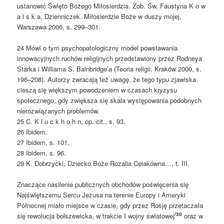
ustanowić Święto Bożego Miłosierdzia. Zob. Św. Faustyna K o w
a l s k a, Dzienniczek. Miłosierdzie Boże w duszy mojej,
Warszawa 2006, s. 299–301.
24 Mówi o tym psychopatologiczny model powstawania
innowacyjnych ruchów religijnych przedstawiony przez Rodneya
Starka i Williama S. Bainbridge’a (Teoria religii, Kraków 2000, s.
196–208). Autorzy zwracają też uwagę, że tego typu zjawiska
cieszą się większym powodzeniem w czasach kryzysu
społecznego, gdy zwiększa się skala występowania podobnych
nierozwiązanych problemów.
25 C. K l u c k h o h n, op. cit., s. 93.
26 Ibidem.
27 Ibidem, s. 101.
28 Ibidem, s. 96.
29 K. Dobrzycki, Dziecko Boże Rozalia Celakówna…, t. III.
Znaczące nasilenie publicznych obchodów poświęcenia się
Najświętszemu Sercu Jezusa na terenie Europy i Ameryki
Północnej miało miejsce w czasie, gdy przez Rosję przetaczała
/30
się rewolucja bolszewicka, w trakcie I wojny światowej
oraz w