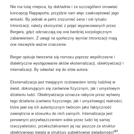
Nie ma tutaj miejsca, by dokładnie i ze szczegółami omawiać
koncepcję Rappaporta, przyjdzie nam więc zaakceptować jego
wnioski. By jednak w pełni zrozumieć sens i cel rytuału
intronizacji, należy skorzystać z pojęć wypracowanych przez
Bergera, gdyż odznaczają się one bardziej socjologicznym
zabarwieniem. Z uwagi na społeczny wymiar intronizacji mają
one niezwykle ważne znaczenie.
Berger opisuje tworzenie się nomosu poprzez współczesne i
dialektyczne występowanie aktów eksternalizacji, obiektywizacji i
internalizacji. By odwołać się do słów autora:
Eksternalizacja jest trwającym rzutowaniem istoty ludzkiej w
świat, dokonującym się zarównow fizycznym, jak i umysłowym
działaniu ludzi. Obiektywizacja oznacza nabycie przez wytwory
tego działania (zarówno fizycznego, jak i umysłowego) realności,
która jawi się ich autentycznym twórcom jako faktyczność
zewnętrzna w stosunku do nich samych. Internalizacja jest
ponownym przywłaszczeniem sobie przez ludzi tej samej
rzeczywistości, przekształceniem jej raz jeszcze ze struktur
/57
obiektywnego świata w struktury subiektywnej świadomości
.