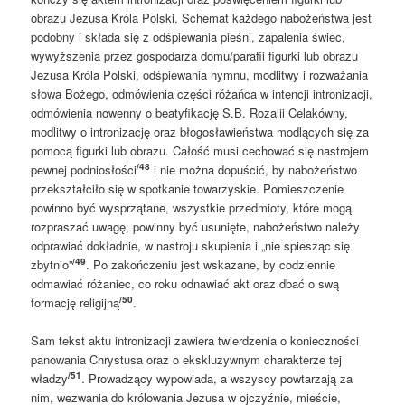
obrazu Jezusa Króla Polski. Schemat każdego nabożeństwa jest
podobny i składa się z odśpiewania pieśni, zapalenia świec,
wywyższenia przez gospodarza domu/parafii figurki lub obrazu
Jezusa Króla Polski, odśpiewania hymnu, modlitwy i rozważania
słowa Bożego, odmówienia części różańca w intencji intronizacji,
odmówienia nowenny o beatyfikację S.B. Rozalii Celakówny,
modlitwy o intronizację oraz błogosławieństwa modlących się za
pomocą figurki lub obrazu. Całość musi cechować się nastrojem
/48
pewnej podniosłości
i nie można dopuścić, by nabożeństwo
przekształciło się w spotkanie towarzyskie. Pomieszczenie
powinno być wysprzątane, wszystkie przedmioty, które mogą
rozpraszać uwagę, powinny być usunięte, nabożeństwo należy
odprawiać dokładnie, w nastroju skupienia i „nie spiesząc się
/49
zbytnio”
. Po zakończeniu jest wskazane, by codziennie
odmawiać różaniec, co roku odnawiać akt oraz dbać o swą
/50
formację religijną
.
Sam tekst aktu intronizacji zawiera twierdzenia o konieczności
panowania Chrystusa oraz o ekskluzywnym charakterze tej
/51
władzy
. Prowadzący wypowiada, a wszyscy powtarzają za
nim, wezwania do królowania Jezusa w ojczyźnie, mieście,