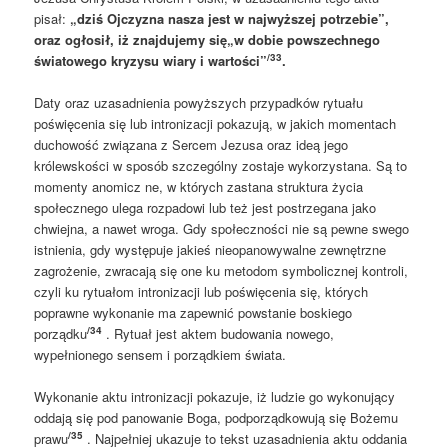
pisał:
„
dzi
ś
Ojczyzna nasza jest w najwy
ż
szej potrzebie
”
,
oraz og
ł
osi
ł
, i
ż
znajdujemy si
ę
„
w dobie powszechnego
/33
ś
wiatowego kryzysu wiary i warto
ś
ci
”
.
Daty oraz uzasadnienia powyższych przypadków rytuału
poświęcenia się lub intronizacji pokazują, w jakich momentach
duchowość związana z Sercem Jezusa oraz ideą jego
królewskości w sposób szczególny zostaje wykorzystana. Są to
momenty anomicz ne, w których zastana struktura życia
społecznego ulega rozpadowi lub też jest postrzegana jako
chwiejna, a nawet wroga. Gdy społeczności nie są pewne swego
istnienia, gdy występuje jakieś nieopanowywalne zewnętrzne
zagrożenie, zwracają się one ku metodom symbolicznej kontroli,
czyli ku rytuałom intronizacji lub poświęcenia się, których
poprawne wykonanie ma zapewnić powstanie boskiego
/34
porządku
. Rytuał jest aktem budowania nowego,
wypełnionego sensem i porządkiem świata.
Wykonanie aktu intronizacji pokazuje, iż ludzie go wykonujący
oddają się pod panowanie Boga, podporządkowują się Bożemu
/35
prawu
. Najpełniej ukazuje to tekst uzasadnienia aktu oddania