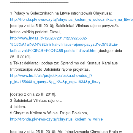
____________________________
1 Polacy w Solecznikach na Litwie intronizowali Chrystusa:
http://fronda.pl/news/czytaj/chrystus_krolem_w_solecznikach_na_litwi
[dostęp z dnia 5 III 2010]; Šalčininkai Vilniaus rajono pavyzdžiu
ketina valdžią perleisti Dievui,
http://www.lrytas.lt/-12620720171259925532-
%C5%A1al%C4%8Dininkai-vilniaus-rajono-pavyzd%C5%BEiu-
ketina-vald%C5%BEi%C4%85-perleisti-dievui.htm
[dostęp z dnia
25 III 2010].
2 Tekst deklaracji podaję za: Sprendimo dël Kristaus Karaliaus
Intronizacijos Akto Đalčininkř rajone projektas,
http://www.lrs.lt/pls/proj/dokpaieska.showdoc_l?
p_id=15544&p_query=&p_tr2=&p_org=1934&p_fix=y
[dostęp z dnia 25 III 2010].
3 Šalčininkai Vilniaus rajono…
4 Ibidem.
5 Chrystus Królem w Wilnie. Dzięki Polakom,
http://fronda.pl/news/czytaj/chrystus_krolem_w_wilnie
[dostęp z dnia 25 III 2010]; Akt intronizowania Chrystusa Króla w