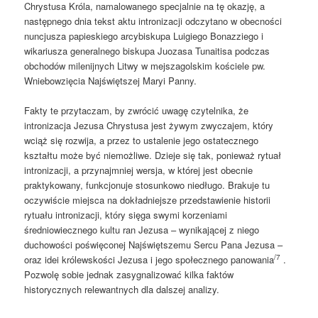
Chrystusa Króla, namalowanego specjalnie na tę okazję, a
następnego dnia tekst aktu intronizacji odczytano w obecności
nuncjusza papieskiego arcybiskupa Luigiego Bonazziego i
wikariusza generalnego biskupa Juozasa Tunaitisa podczas
obchodów milenijnych Litwy w mejszagolskim kościele pw.
Wniebowzięcia Najświętszej Maryi Panny.
Fakty te przytaczam, by zwrócić uwagę czytelnika, że
intronizacja Jezusa Chrystusa jest żywym zwyczajem, który
wciąż się rozwija, a przez to ustalenie jego ostatecznego
kształtu może być niemożliwe. Dzieje się tak, ponieważ rytuał
intronizacji, a przynajmniej wersja, w której jest obecnie
praktykowany, funkcjonuje stosunkowo niedługo. Brakuje tu
oczywiście miejsca na dokładniejsze przedstawienie historii
rytuału intronizacji, który sięga swymi korzeniami
średniowiecznego kultu ran Jezusa – wynikającej z niego
duchowości poświęconej Najświętszemu Sercu Pana Jezusa –
/7
oraz idei królewskości Jezusa i jego społecznego panowania
.
Pozwolę sobie jednak zasygnalizować kilka faktów
historycznych relewantnych dla dalszej analizy.