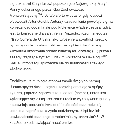
się Jezusowi Chrystusowi poprzez ręce Najświętszej Maryi
Panny dokonanego przez Klub Zachowawczo-
/36
Monarchistyczny
. Działo się to w czasie, gdy klubowi
przewodził Artur Górski. Autorzy uzasadnienia powołują się na
konieczność oddania się pod królewską władzę Jezusa, gdyż
jest to konieczne dla zaistnienia Porządku, rozumianego za
Plinio Correra de Oliveira jako „ułożenie wszystkich rzeczy,
bytów zgodnie z celem, jaki wyznaczył im Stwórca, aby
wszystkie stworzenia oddały należną mu chwałę; (…) prawa i
/37
zasady rządzące życiem ludzkim wyrażone w Dekalogu”
.
Rytuał intronizacji sprowadza się do ustanowienia takiego
właśnie stanu.
Rzekłbym, iż mitologia stanowi zasób świętych narracji
tłumaczących świat i organizujących percepcję w spójny
system, poprzez zapewnienie znaczeń (nomos), natomiast
wyłaniające się z niej konkretne i realnie wykonywane rytuały
zapewniają poczucie trwałości i spójności oraz redukcję
poczucia zagrożenia w życiu codziennym. Stąd też ich
/38
powtarzalność oraz często metonimiczny charakter
. W
książce przedstawiającej nabożeństwo