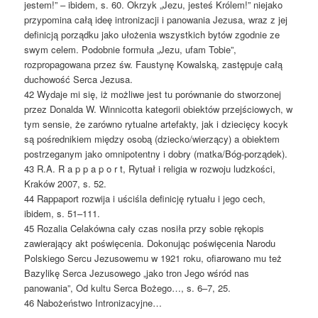
jestem!” – ibidem, s. 60. Okrzyk „Jezu, jesteś Królem!” niejako
przypomina całą ideę intronizacji i panowania Jezusa, wraz z jej
definicją porządku jako ułożenia wszystkich bytów zgodnie ze
swym celem. Podobnie formuła „Jezu, ufam Tobie”,
rozpropagowana przez św. Faustynę Kowalską, zastępuje całą
duchowość Serca Jezusa.
42 Wydaje mi się, iż możliwe jest tu porównanie do stworzonej
przez Donalda W. Winnicotta kategorii obiektów przejściowych, w
tym sensie, że zarówno rytualne artefakty, jak i dziecięcy kocyk
są pośrednikiem między osobą (dziecko/wierzący) a obiektem
postrzeganym jako omnipotentny i dobry (matka/Bóg-porządek).
43 R.A. R a p p a p o r t, Rytuał i religia w rozwoju ludzkości,
Kraków 2007, s. 52.
44 Rappaport rozwija i uściśla definicję rytuału i jego cech,
ibidem, s. 51–111.
45 Rozalia Celakówna cały czas nosiła przy sobie rękopis
zawierający akt poświęcenia. Dokonując poświęcenia Narodu
Polskiego Sercu Jezusowemu w 1921 roku, ofiarowano mu też
Bazylikę Serca Jezusowego „jako tron Jego wśród nas
panowania”, Od kultu Serca Bożego…, s. 6–7, 25.
46 Nabożeństwo Intronizacyjne…