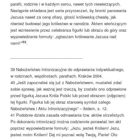
parafii, rodzinie i w każdym sercu, nawet tych niewierzących.
Następnie składana jest seria przyrzeczeń, by bronić panowania
Jezusa nawet za cenę ofiary, głosić królewską chwałę, jak
również budować jego królestwo w narodzie. Aktem wieńczącym
jest wzniesienie przez celebransa figurki lub obrazu do góry oraz
wypowiedzenie formuły: „ogłaszam królowanie Jezusa nad
/52
nami!”
.
_________________________________
39 Nabożeństwo Intronizacyjne do odprawiania indywidualnego,
w rodzinach, wspólnotach, parafiach, Kraków 2004.
40 „Jeśli zapoznałeś się już z Nabożeństwem, musiałeś zdać
sobie sprawę, jak ważną jest rzeczą, by zostało ono odprawione
przed figurką Jezusa Króla Polski lub przed obrazem (zdjęciem)
tej figurki. Figurka lub jej obraz stanowią symbol całego
Nabożeństwa i Aktu Intronizacyjnego” – ibidem, s. 12.
41 Podobnie działa zasada odmawiania tzw. aktów strzelistych.
Po dokonaniu intronizacji można codziennie ponawiać ten akt
poprzez wypowiedzenie formuły: „Jezu, jesteś Królem! Jezu,
jesteś moim Królem! Daj mi poznać wolę Twoją, Panie! Oto