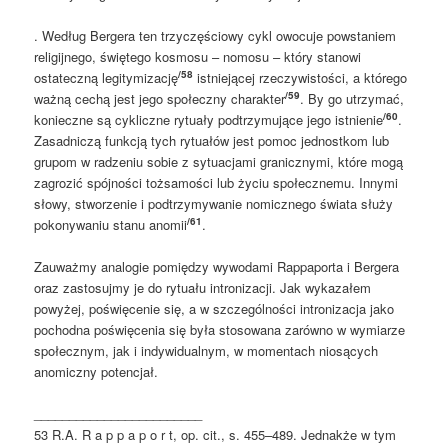
. Według Bergera ten trzyczęściowy cykl owocuje powstaniem
religijnego, świętego kosmosu – nomosu – który stanowi
/58
ostateczną legitymizację
istniejącej rzeczywistości, a którego
/59
ważną cechą jest jego społeczny charakter
. By go utrzymać,
/60
konieczne są cykliczne rytuały podtrzymujące jego istnienie
.
Zasadniczą funkcją tych rytuałów jest pomoc jednostkom lub
grupom w radzeniu sobie z sytuacjami granicznymi, które mogą
zagrozić spójności tożsamości lub życiu społecznemu. Innymi
słowy, stworzenie i podtrzymywanie nomicznego świata służy
/61
pokonywaniu stanu anomii
.
Zauważmy analogie pomiędzy wywodami Rappaporta i Bergera
oraz zastosujmy je do rytuału intronizacji. Jak wykazałem
powyżej, poświęcenie się, a w szczególności intronizacja jako
pochodna poświęcenia się była stosowana zarówno w wymiarze
społecznym, jak i indywidualnym, w momentach niosących
anomiczny potencjał.
________________________
53 R.A. R a p p a p o r t, op. cit., s. 455–489. Jednakże w tym