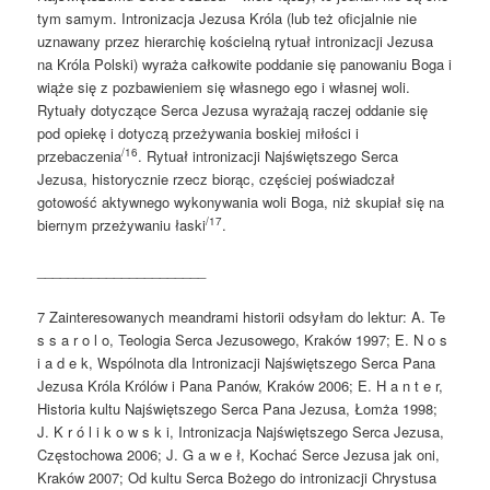
tym samym. Intronizacja Jezusa Króla (lub też oficjalnie nie
uznawany przez hierarchię kościelną rytuał intronizacji Jezusa
na Króla Polski) wyraża całkowite poddanie się panowaniu Boga i
wiąże się z pozbawieniem się własnego ego i własnej woli.
Rytuały dotyczące Serca Jezusa wyrażają raczej oddanie się
pod opiekę i dotyczą przeżywania boskiej miłości i
/16
przebaczenia
. Rytuał intronizacji Najświętszego Serca
Jezusa, historycznie rzecz biorąc, częściej poświadczał
gotowość aktywnego wykonywania woli Boga, niż skupiał się na
/17
biernym przeżywaniu łaski
.
______________________
7 Zainteresowanych meandrami historii odsyłam do lektur: A. Te
s s a r o l o, Teologia Serca Jezusowego, Kraków 1997; E. N o s
i a d e k, Wspólnota dla Intronizacji Najświętszego Serca Pana
Jezusa Króla Królów i Pana Panów, Kraków 2006; E. H a n t e r,
Historia kultu Najświętszego Serca Pana Jezusa, Łomża 1998;
J. K r ó l i k o w s k i, Intronizacja Najświętszego Serca Jezusa,
Częstochowa 2006; J. G a w e ł, Kochać Serce Jezusa jak oni,
Kraków 2007; Od kultu Serca Bożego do intronizacji Chrystusa