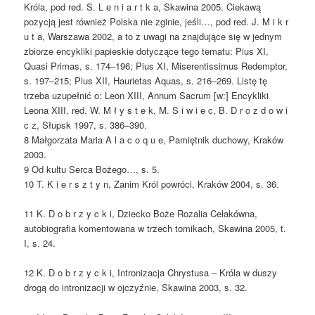
Króla, pod red. S. L e n i a r t k a, Skawina 2005. Ciekawą
pozycją jest również Polska nie zginie, jeśli…, pod red. J. M i k r
u t a, Warszawa 2002, a to z uwagi na znajdujące się w jednym
zbiorze encykliki papieskie dotyczące tego tematu: Pius XI,
Quasi Primas, s. 174–196; Pius XI, Miserentissimus Redemptor,
s. 197–215; Pius XII, Haurietas Aquas, s. 216–269. Listę tę
trzeba uzupełnić o: Leon XIII, Annum Sacrum [w:] Encykliki
Leona XIII, red. W. M ł y s t e k, M. S i w i e c, B. D r o z d o w i
c z, Słupsk 1997, s. 386–390.
8 Małgorzata Maria A l a c o q u e, Pamiętnik duchowy, Kraków
2003.
9 Od kultu Serca Bożego…, s. 5.
10 T. K i e r s z t y n, Zanim Król powróci, Kraków 2004, s. 36.
11 K. D o b r z y c k i, Dziecko Boże Rozalia Celakówna,
autobiografia komentowana w trzech tomikach, Skawina 2005, t.
I, s. 24.
12 K. D o b r z y c k i, Intronizacja Chrystusa – Króla w duszy
drogą do intronizacji w ojczyźnie, Skawina 2003, s. 32.