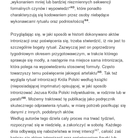
„wykonaniem mniej lub bardziej niezmiennych sekwencji
/43
formalnych czynów i wypowiedzi”
, które ponadto
charakteryzują się kodowaniem przez osoby niebędące
/44
wykonawcami rytuału oraz podniosłością
.
Przyglądając się, w jaki sposób w historii dokonywano aktów
intronizacji oraz poświęcenia się, trzeba stwierdzić, iż nie jest to
szczególnie bogaty rytuał. Zazwyczaj jest on poprzedzony
tygodniowym okresem przygotowawczym, w trakcie którego
sprawuje się modły, a następnie ma miejsce sama intronizacja,
która polega na wypowiedzeniu stosownej formuły. Często
/45
towarzyszy temu poświęcenie jakiegoś artefaktu
. Tak też
wygląda rytuał intronizacji Króla Polski według książki
(nieposiadającej imprimatur) opisującej, w jaki sposób
intronizować Jezusa Króla Polski indywidualnie, w rodzinie lub w
/46
parafii
. Możemy traktować tę publikację jako podręcznik
skutecznego odprawienia rytuału, w miarę potrzeb posiłkując się
danymi z innych, podobnych aktów.
Według autorów tego dzieła cały proces ma trwać tydzień,
rozpoczynać się w niedzielę, a zakończyć w sobotę. Każdego
/47
dnia odbywają się nabożeństwa w innej intencji
, całość zaś
kończy się aktem intronizacji oraz poświęceniem figurki lub