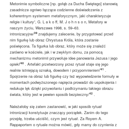
Metonimie symboliczne [np. gołąb za Ducha Świętego] stanowią
zasadnicze ogniwo łączące codzienne doświadczenia z
koherentnym systemem metaforycznym, jaki charakteryzuje
religie i kultury”, G. L a k o ff, M. J o h n s o n, Metafory w
naszym życiu, Warszawa 1998, s. 59–63.
39
intronizacyjne/
znajdujemy zalecenie, by przygotować przed
nim figurkę lub obraz Chrystusa Króla, która zostanie
poświęcona. Ta figurka lub obraz, który może się znaleźć
zarówno w kościele, jak i w zwykłym domu, za pomocą
mechanizmu metonimii przywołuje idee panowania Jezusa i jego
/40
opieki
. Artefakt przetworzony przez rytuał staje się jego
/41
realnie istniejącą oznaką, dowodem i przypomnieniem
.
Spojrzenie na obraz lub figurkę czy też wypowiedzenie formuły w
momentach podwyższonego napięcia prowadzi do uspokojenia i
redukuje lęk dzięki przywołaniu i podtrzymaniu takiego obrazu
42
świata, który jest w pewien sposób bezpieczny/
.
Należałoby się zatem zastanowić, w jaki sposób rytuał
intronizacji konstytuuje znaczący porządek. Zanim do tego
przejdę, trzeba uściślić, czym jest rytuał. Za Royem A.
Rappaportem o rytuale można mówić, gdy mamy do czynienia z