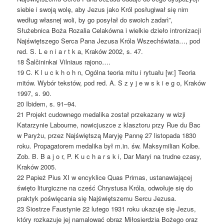
siebie i swoją wolę, aby Jezus jako Król posługiwał się nim
według własnej woli, by go posyłał do swoich zadań”,
Służebnica Boża Rozalia Celakówna i wielkie dzieło intronizacji
Najświętszego Serca Pana Jezusa Króla Wszechświata…, pod
red. S. L e n i a r t k a, Kraków 2002, s. 47.
18 Šalčininkai Vilniaus rajono….
19 C. K l u c k h o h n, Ogólna teoria mitu i rytuału [w:] Teoria
mitów. Wybór tekstów, pod red. A. S z y j e w s k i e g o, Kraków
1997, s. 90.
20 Ibidem, s. 91–94.
21 Projekt cudownego medalika został przekazany w wizji
Katarzynie Labourne, nowicjuszce z klasztoru przy Rue du Bac
w Paryżu, przez Najświętszą Maryję Pannę 27 listopada 1830
roku. Propagatorem medalika był m.in. św. Maksymilian Kolbe.
Zob. B. B a j o r, P. K u c h a r s k i, Dar Maryi na trudne czasy,
Kraków 2005.
22 Papież Pius XI w encyklice Quas Primas, ustanawiającej
święto liturgiczne na cześć Chrystusa Króla, odwołuje się do
praktyk poświęcania się Najświętszemu Sercu Jezusa.
23 Siostrze Faustynie 22 lutego 1931 roku ukazuje się Jezus,
który rozkazuje jej namalować obraz Miłosierdzia Bożego oraz