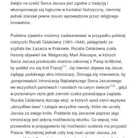
święto na cześć Serca Jezusa jest zgodne z tradycją i
wkomponowuje się logicznie w kontekst historyczny, niemniej
jednak stanowi pewne novum wprowadzone przez religijnego
innowatora.
Podobne zjawisko możemy zaobserwować w przypadku polskiej
mistyczki Rozalii Celakówny (1901–1944), pielęgniarki ze
szpitala św. Łazarza w Krakowie. Rozalia Celakówna znała
historię objawień św. Małgorzaty Marii Alacoque, w których
Serce Jezusa przekazało siostrze zakonnej z Paray-le-Monial,
/11
by poddał mu się król Francji
. Jej również objawia się Jezus,
żądając podobnego aktu intronizacji. Domaga się mianowicie, by
„przeprowadzić Intronizację Najświętszego Serca Jezusowego
/12
we wszystkich państwach i narodach na całym świecie”
, gdyż
w przeciwnym razie glob ziemski czeka przerażająca zagłada.
Rozalia Celakówna doznaje wizji, w których spod ziemi wypływa
„obrzydliwa lawa” i zatapia wszystkie narody, które nie uznały
Jezusa za swego króla. Poddanie się Jezusowi poprzez jego
intronizację jest jedyną możliwością ratunku. Co więcej, rola
przewodnia w propagowaniu tej możliwości ocalenia ma przypaść
Polsce. Wcześniej jednak cały kraj musi uznać Jezusa „za