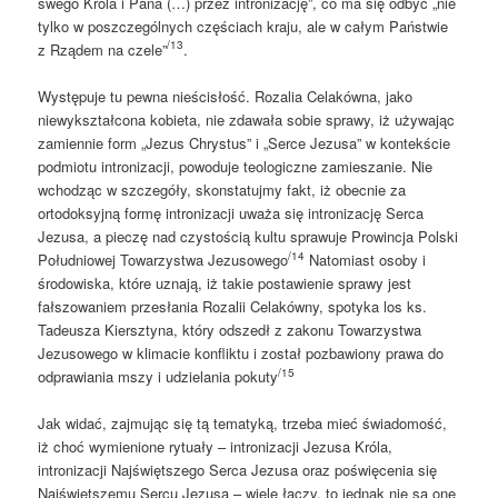
swego Króla i Pana (…) przez intronizację”, co ma się odbyć „nie
tylko w poszczególnych częściach kraju, ale w całym Państwie
/13
z Rządem na czele”
.
Występuje tu pewna nieścisłość. Rozalia Celakówna, jako
niewykształcona kobieta, nie zdawała sobie sprawy, iż używając
zamiennie form „Jezus Chrystus” i „Serce Jezusa” w kontekście
podmiotu intronizacji, powoduje teologiczne zamieszanie. Nie
wchodząc w szczegóły, skonstatujmy fakt, iż obecnie za
ortodoksyjną formę intronizacji uważa się intronizację Serca
Jezusa, a pieczę nad czystością kultu sprawuje Prowincja Polski
/14
Południowej Towarzystwa Jezusowego
Natomiast osoby i
środowiska, które uznają, iż takie postawienie sprawy jest
fałszowaniem przesłania Rozalii Celakówny, spotyka los ks.
Tadeusza Kiersztyna, który odszedł z zakonu Towarzystwa
Jezusowego w klimacie konfliktu i został pozbawiony prawa do
/15
odprawiania mszy i udzielania pokuty
Jak widać, zajmując się tą tematyką, trzeba mieć świadomość,
iż choć wymienione rytuały – intronizacji Jezusa Króla,
intronizacji Najświętszego Serca Jezusa oraz poświęcenia się
Najświętszemu Sercu Jezusa – wiele łączy, to jednak nie są one