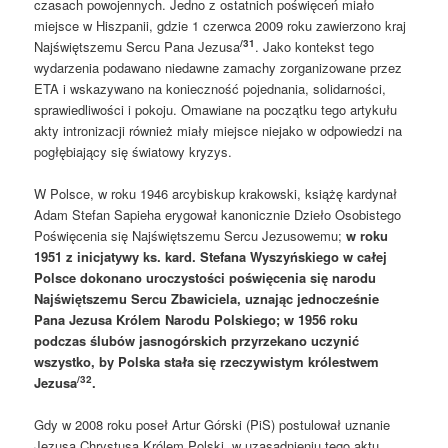
czasach powojennych. Jedno z ostatnich poświęceń miało
miejsce w Hiszpanii, gdzie 1 czerwca 2009 roku zawierzono kraj
/31
Najświętszemu Sercu Pana Jezusa
. Jako kontekst tego
wydarzenia podawano niedawne zamachy zorganizowane przez
ETA i wskazywano na konieczność pojednania, solidarności,
sprawiedliwości i pokoju. Omawiane na początku tego artykułu
akty intronizacji również miały miejsce niejako w odpowiedzi na
pogłębiający się światowy kryzys.
W Polsce, w roku 1946 arcybiskup krakowski, książę kardynał
Adam Stefan Sapieha erygował kanonicznie Dzieło Osobistego
Poświęcenia się Najświętszemu Sercu Jezusowemu;
w roku
1951 z inicjatywy ks. kard. Stefana Wyszyńskiego w całej
Polsce dokonano uroczystości poświęcenia się narodu
Najświętszemu Sercu Zbawiciela, uznając jednocześnie
Pana Jezusa Królem Narodu Polskiego; w 1956 roku
podczas ślubów jasnogórskich przyrzekano uczynić
wszystko, by Polska stała się rzeczywistym królestwem
/32
Jezusa
.
Gdy w 2008 roku poseł Artur Górski (PiS) postulował uznanie
Jezusa Chrystusa Królem Polski, w uzasadnieniu tego aktu