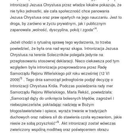
intronizacji Jezusa Chrystusa przez władze lokalne pokazuje, że
nie tylko jednostki, ale cała społeczność chce panowania
Jezusa Chrystusa oraz praw opartych na jego nauczaniu. Jest to
droga, by zarówno w życiu prywatnym, jak i publicznym
/4
zapanowała „wolność, dyscyplina, pokój i zgoda”
.
Jeżeli chodzi o rytualną oprawę tego wydarzenia, to trzeba
powiedzieć, że była ona nad wyraz skąpa. Intronizacja Jezusa
Chrystusa na terenie Soleczników polegała jedynie na
przegłosowaniu stosownej deklaracji. Nieco ciekawsza pod tym
względem była intronizacja przeprowadzona przez Radę
Samorządu Rejonu Wileńskiego pół roku wcześniej (12 VI
/5
2009)
. Tego dnia samorząd jednogłośnie podjął decyzję o
intronizacji Chrystusa Króla. Podczas posiedzenia rady mer
Samorządu Rejonu Wileńskiego, Maria Rekść, powiedziała:
„Samorząd dąży do uniknięcia bolesnych błędów, zagrożeń i
niebezpieczeństw, pokładając nadzieję w Bożym
błogosławieństwie i opiece, wyraża trwanie w tradycjach
duchowych oraz nabiera sił do stawienia czoła wyzwaniom, jakie
/6
niesie ze sobą przyszłość”
. Akt intronizacji został wówczas
zwieńczony wspólną modlitwą oraz poświęceniem obrazu