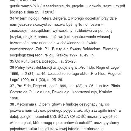
gorski.waw.pl/pilki/uzasadnienie_do_projektu_uchwaly_sejmu_rp.pdf
[dostęp z dnia 25 III 2010].
34 W terminologii Petera Bergera, z którego dociekań przyjdzie
nam jeszcze skorzystać, nazwalibyśmy to nomosem –
znaczącym porządkiem, wytwarzanym zbiorowo za pomocą
języka, dzięki któremu możliwe jest konstruowanie własnej
tożsamości oraz orientacja w doświadczaniu świata
zewnętrznego. Zob. P.L. B e rg e r, Święty Baldachim. Elementy
socjologicznej teorii religii, Kraków 1997, s. 49 i n.
35 Od kultu Serca Bożego…, s. 23–25.
36 Pełny tekst deklaracji znajduje się w „Pro Fide, Rege et Lege”
1999, nr 2 (34), s. 46. Uzasadnienie tego aktu: „Pro Fide, Rege et
Lege” 1999, nr 1 (33), s. 25–26.
37 „Pro Fide, Rege et Lege” 1999, nr 1 (33), s. 26. Lub też: Plinio
Correra de O l i v e i r a, Rewolucja i kontrrewolucja, Kraków
1998.
38 „Metonimia (…) pełni głównie funkcję desygnacyjną, co
pozwala nam używać pewnego pojęcia tak, aby zastąpiło inne”, a
dalej: „dzięki metonimii CZĘŚĆ ZA CAŁOŚĆ możemy wyróżnić
wiele części, które mogą reprezentować całość”, oraz: „systemy
pojęciowe kultur i religii są w swej istocie metaforyczne.