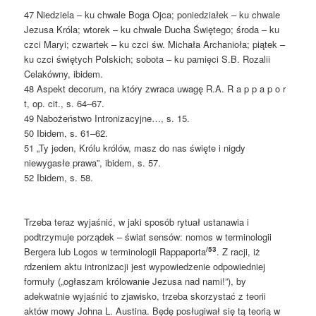
47 Niedziela – ku chwale Boga Ojca; poniedziałek – ku chwale
Jezusa Króla; wtorek – ku chwale Ducha Świętego; środa – ku
czci Maryi; czwartek – ku czci św. Michała Archanioła; piątek –
ku czci świętych Polskich; sobota – ku pamięci S.B. Rozalii
Celakówny, ibidem.
48 Aspekt decorum, na który zwraca uwagę R.A. R a p p a p o r
t, op. cit., s. 64–67.
49 Nabożeństwo Intronizacyjne…, s. 15.
50 Ibidem, s. 61–62.
51 „Ty jeden, Królu królów, masz do nas święte i nigdy
niewygasłe prawa”, ibidem, s. 57.
52 Ibidem, s. 58.
Trzeba teraz wyjaśnić, w jaki sposób rytuał ustanawia i
podtrzymuje porządek – świat sensów: nomos w terminologii
/53
Bergera lub Logos w terminologii Rappaporta
. Z racji, iż
rdzeniem aktu intronizacji jest wypowiedzenie odpowiedniej
formuły („ogłaszam królowanie Jezusa nad nami!”), by
adekwatnie wyjaśnić to zjawisko, trzeba skorzystać z teorii
aktów mowy Johna L. Austina. Będę posługiwał się tą teorią w