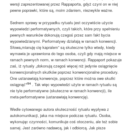
wersji zaprezentowanej przez Rappaporta, gdyż czyni on w niej
pewne poprawki, które są, moim zdaniem, niezwykle ważne.
Sednem sprawy w przypadku rytuału jest oczywiście użycie
wypowiedzi performatywnych, czyli takich, które przy spełnieniu
pewnych warunków dokonują czegoś przez sam fakt bycia
wypowiedzianymi. Performatywy działają w ramach konwencji.
Słowa„mianuję cię kapralem” są skuteczne tylko wtedy, kiedy
wymawia je uprawniona do tego osoba, czyli gdy mają miejsce w
ramach pewnych norm, w ramach konwencji. Rappaport pokazuje
zaś, iż rytuały „dokonują czegoś więcej niż jedynie osiągnięcie
konwencjonalnych skutków poprzez konwencjonalne procedury.
One ustanawiają konwencje, poprzez które można owe skutki
/54
osiągnąć”
. Tak więc wypowiedzi użyte w ramach rytuału są
nie tyle performatywne (skuteczne w ramach konwencji), ile
meta-performatywne (ustanawiają konwencję).
Wedle cytowanego autora skuteczność rytuału wypływa z
autokomunikacji, jaka ma miejsce podczas rytuału. Osoba,
wykonując czynności, komunikuje coś otoczeniu, ale też sobie
samej. Jest zarówno nadawcą, jak i odbiorcą. Jak pisze