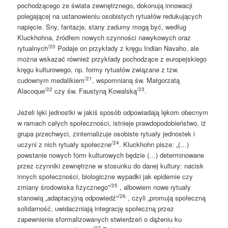
pochodzącego ze świata zewnętrznego, dokonują innowacji
polegającej na ustanowieniu osobistych rytuałów redukujących
napięcie. Sny, fantazje, stany zadumy mogą być, według
Kluckhohna, źródłem nowych czynności nawykowych oraz
/20
rytualnych
Podaje on przykłady z kręgu Indian Navaho, ale
można wskazać również przykłady pochodzące z europejskiego
kręgu kulturowego, np. formy rytuałów związane z tzw.
/21
cudownym medalikiem
, wspomnianą św. Małgorzatą
/22
/23
Alacoque
czy św. Faustyną Kowalską
.
Jeżeli lęki jednostki w jakiś sposób odpowiadają lękom obecnym
w ramach całych społeczności, istnieje prawdopodobieństwo, iż
grupa przechwyci, zinternalizuje osobiste rytuały jednostek i
/24
uczyni z nich rytuały społeczne
. Kluckhohn pisze: „(…)
powstanie nowych form kulturowych będzie (…) determinowane
przez czynniki zewnętrzne w stosunku do danej kultury: nacisk
innych społeczności, biologiczne wypadki jak epidemie czy
/25
zmiany środowiska fizycznego”
, albowiem nowe rytuały
/26
stanowią „adaptacyjną odpowiedź”
, czyli „promują społeczną
solidarność, uwidaczniają integrację społeczną przez
zapewnienie sformalizowanych stwierdzeń o dążeniu ku
/27