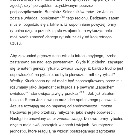
zgodą”, czyli porządkiem uzyskiwanym poprzez
podporządkowanie. Burmistrz Soleczników mówi, że Jezus
/18
zostaje „władcą i opiekunem”
tego regionu. Będziemy zatem
musieli pogodzić się z faktem, iż wspomniane powyżej formy
rytualne często przenikają się wzajemnie, a wykorzystanie
możliwych znaczeń danego rytuału zależy od konkretnego
uzusu.
Aby zrozumieć głębszy sens rytuału intronizacyjnego, trzeba
zastanowić się nad jego powstaniem. Clyde Kluckhohn, zajmując
się tematem genezy rytuału, zwraca uwagę, iż bardzo trudno jest
odpowiedzieć na pytanie, co było pierwsze – mit czy rytuał?
Według Kluckhohna rytuał może być zapoczątkowany przez mit
rozumiany jako „legenda” cechująca się pewnym „zapachem
/19
świętości” i stanowiąca „święty przekaz”
. Jak już pisałem,
teologia Serca Jezusowego oraz idee społecznego panowania
Jezusa rozwijają się co najmniej od średniowiecza i można
traktować je jako przekazy mityczne, jako święte opowieści.
Następnie omawiany autor zwraca uwagę, iż nowe formy rytualne
często mają swój początek w snach i wizjach. Neurotyczne
jednostki, które reagują na wzrost postrzeganego zagrożenia