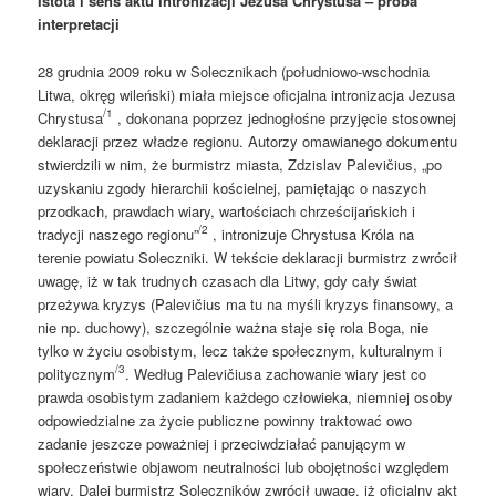
Istota i sens aktu intronizacji Jezusa Chrystusa – próba
interpretacji
28 grudnia 2009 roku w Solecznikach (południowo-wschodnia
Litwa, okręg wileński) miała miejsce oficjalna intronizacja Jezusa
/1
Chrystusa
, dokonana poprzez jednogłośne przyjęcie stosownej
deklaracji przez władze regionu. Autorzy omawianego dokumentu
stwierdzili w nim, że burmistrz miasta, Zdzislav Palevičius, „po
uzyskaniu zgody hierarchii kościelnej, pamiętając o naszych
przodkach, prawdach wiary, wartościach chrześcijańskich i
/2
tradycji naszego regionu”
, intronizuje Chrystusa Króla na
terenie powiatu Soleczniki. W tekście deklaracji burmistrz zwrócił
uwagę, iż w tak trudnych czasach dla Litwy, gdy cały świat
przeżywa kryzys (Palevičius ma tu na myśli kryzys finansowy, a
nie np. duchowy), szczególnie ważna staje się rola Boga, nie
tylko w życiu osobistym, lecz także społecznym, kulturalnym i
/3
politycznym
. Według Palevičiusa zachowanie wiary jest co
prawda osobistym zadaniem każdego człowieka, niemniej osoby
odpowiedzialne za życie publiczne powinny traktować owo
zadanie jeszcze poważniej i przeciwdziałać panującym w
społeczeństwie objawom neutralności lub obojętności względem
wiary. Dalej burmistrz Soleczników zwrócił uwagę, iż oficjalny akt