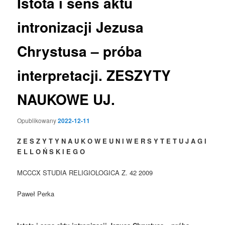
Istota i sens aktu
intronizacji Jezusa
Chrystusa – próba
interpretacji. ZESZYTY
NAUKOWE UJ.
Opublikowany
2022-12-11
Z E S Z Y T Y N A U K O W E U N I W E R S Y T E T U J A G I
E L L O Ń S K I E
G O
MCCCX STUDIA RELIGIOLOGICA Z. 42 2009
Paweł Perka