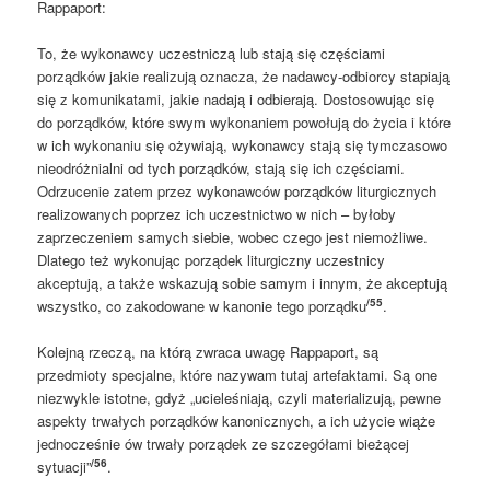
Rappaport:
To, że wykonawcy uczestniczą lub stają się częściami
porządków jakie realizują oznacza, że nadawcy-odbiorcy stapiają
się z komunikatami, jakie nadają i odbierają. Dostosowując się
do porządków, które swym wykonaniem powołują do życia i które
w ich wykonaniu się ożywiają, wykonawcy stają się tymczasowo
nieodróżnialni od tych porządków, stają się ich częściami.
Odrzucenie zatem przez wykonawców porządków liturgicznych
realizowanych poprzez ich uczestnictwo w nich – byłoby
zaprzeczeniem samych siebie, wobec czego jest niemożliwe.
Dlatego też wykonując porządek liturgiczny uczestnicy
akceptują, a także wskazują sobie samym i innym, że akceptują
/55
wszystko, co zakodowane w kanonie tego porządku
.
Kolejną rzeczą, na którą zwraca uwagę Rappaport, są
przedmioty specjalne, które nazywam tutaj artefaktami. Są one
niezwykle istotne, gdyż „ucieleśniają, czyli materializują, pewne
aspekty trwałych porządków kanonicznych, a ich użycie wiąże
jednocześnie ów trwały porządek ze szczegółami bieżącej
/56
sytuacji”
.