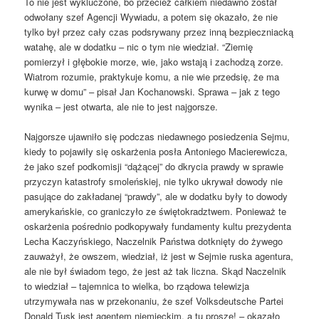
To nie jest wykluczone, bo przecież całkiem niedawno został
odwołany szef Agencji Wywiadu, a potem się okazało, że nie
tylko był przez cały czas podsrywany przez inną bezpieczniacką
watahę, ale w dodatku – nic o tym nie wiedział. “Ziemię
pomierzył i głębokie morze, wie, jako wstają i zachodzą zorze.
Wiatrom rozumie, praktykuje komu, a nie wie przedsię, że ma
kurwę w domu” – pisał Jan Kochanowski. Sprawa – jak z tego
wynika – jest otwarta, ale nie to jest najgorsze.
Najgorsze ujawniło się podczas niedawnego posiedzenia Sejmu,
kiedy to pojawiły się oskarżenia posła Antoniego Macierewicza,
że jako szef podkomisji “dążącej” do dkrycia prawdy w sprawie
przyczyn katastrofy smoleńskiej, nie tylko ukrywał dowody nie
pasujące do zakładanej “prawdy”, ale w dodatku były to dowody
amerykańskie, co graniczyło ze świętokradztwem. Ponieważ te
oskarżenia pośrednio podkopywały fundamenty kultu prezydenta
Lecha Kaczyńskiego, Naczelnik Państwa dotknięty do żywego
zauważył, że owszem, wiedział, iż jest w Sejmie ruska agentura,
ale nie był świadom tego, że jest aż tak liczna. Skąd Naczelnik
to wiedział – tajemnica to wielka, bo rządowa telewizja
utrzymywała nas w przekonaniu, że szef Volksdeutsche Partei
Donald Tusk jest agentem niemieckim, a tu proszę! – okazało