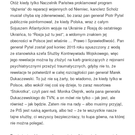
Otóż kiedy tylko Naczelnik Państwa proklamował program
“dążenia” do reparacji wojennych od Niemiec, kanclerz Scholz
musiał chyba się zdenerwować, bo zaraz pan generał Piotr Pytel
publicznie poinformował, że kiedy Polska, wraz z całym
Sojuszem Atlantyckim wojuje na Ukrainie z Rosją do ostatniego
Ukraińca, to “Rosja już tu jest”, a widomym znakiem jej
obecności w Polsce jest właśnie … Prawo i Sprawiedliwość. Pan
generał Pytel został pod koniec 2015 roku spuszczony z wodą
ze stanowiska szefa Służby Kontrwywiadu Wojskowego, więc
jego rewelacje można by złożyć na karb graniczących z rejonami
psychiatrycznymi przeżyć traumatycznych, gdyby nie to, że
rewelacje te potwierdził w całej rozciągłości pan generał Marek
Dukaczewski. To już nie są żarty, bo wiadomo, że kiedy tylko w
Polsce, albo wokół niej coś się dzieje, to zaraz resortowa
“Stokrotka”, czyli pani red. Monika Olejnik, woła pana generała
Dukaczewskiego do TVN, a on mówi nie tylko – jak jest, ale
również – jak będzie. Zatem nie ma rady – albo musimy przyjąć,
że PiS jest ruską agenturą, albo też – że te wszystkie nasze
tajne służby, ci wszyscy bezpieczniacy, to kupa gówna, na której
nie można polegać.