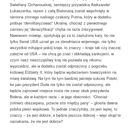
Swietłany Cichanouskiej, tamtejszy przywódca Aleksander
Łukaszenka, razem z całą Białorusią został wepchnięty w
ramiona zimnego ruskiego czekisty Putina, który w dodatku
próbuje “demilitaryzować” Ukrainę, chociaż z pierwotnego
zamiaru jej “denazyfikacji” chyba na razie zrezygnował.
Nawiasem mówiąc, spotykają go za to zasłużone kary, bo nie
tylko Senat USA uznał go za zbrodniarza wojennego, nie tylko
wszystkie miłujące pokój kraje, to znaczy – kraje tak czy inaczej
zależne od USA – nie chcą go znać i obkładają sankcjami, w
czym nasz nieszczęśliwy kraj nie pozwala się nikomu
wyprzedzić, ale w dodatku został odproszony z pogrzebu
królowej Elżbiety II, który będzie wydarzeniem towarzyskim na
miarę światową. Na tym tle tym bardziej jaśnieje sukces Polski,
bo pan prezydent Duda nie tylko nie został odproszony, ale
będzie zajmował miejsce może nie zaraz obok prezydenta
Bidena, ale w każdym razie – w jego obecności. “Chociaż
żołnierz obszarpany, przecie stoi między pany” – głosiła dawna
polska pieśń wojskowa. To jednak znaczyłoby, że jest lepiej, to
znaczy – że jest dobrze, a będzie jeszcze dobrzej – więc skąd te
narzekania, że nie jest dobrze?