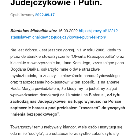
Judejczykowie i Putin.
Opublikowany
2022-09-17
Stanisław Michalkiewicz
16.09.2022
https://prawy.pl/122121-
stanislaw-michalkiewicz-judejczykowie-i-putin-felieton/
Nie jest dobrze. Jest jeszcze gorzej, niż w roku 2006, kiedy to
przez delatorskie stowarzyszenie “Otwarta Rzeczpospolita” oraz
kieleckie stowarzyszenie im, Jana Karskiego, zrzeszające pana
Bogdana Białka, oskarżyło mnie o dwie straszliwe
myślozbrodnie, to znaczy – znieważenie narodu żydowskiego
oraz “zaprzeczanie holokaustowi” w ten sposób, iż na antenie
Radia Maryja powiedziałem, że kiedy my tu jesteśmy zajęci
wprowadzaniem demokracji na Ukrainie i na Białorusi,
od tyłu
zachodzą nas Judejczykowie, usiłując wymusić na Polsce
zapłacenie haraczu pod pretekstem “roszczeń” dotyczących
“mienia bezspadkowego”.
Towarzyszył temu niebywały klangor, wiele osób i instytucji się
ode mnie “odcięło”, ale ostatecznie wszystko zakończyło się