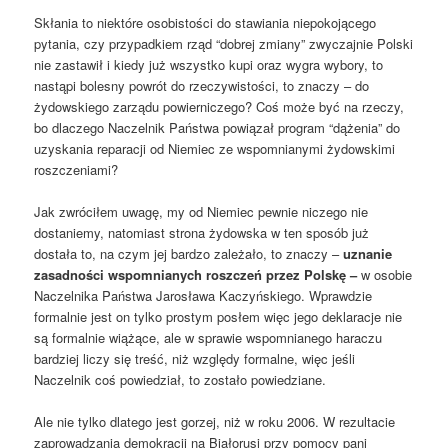
Skłania to niektóre osobistości do stawiania niepokojącego
pytania, czy przypadkiem rząd “dobrej zmiany” zwyczajnie Polski
nie zastawił i kiedy już wszystko kupi oraz wygra wybory, to
nastąpi bolesny powrót do rzeczywistości, to znaczy – do
żydowskiego zarządu powierniczego? Coś może być na rzeczy,
bo dlaczego Naczelnik Państwa powiązał program “dążenia” do
uzyskania reparacji od Niemiec ze wspomnianymi żydowskimi
roszczeniami?
Jak zwróciłem uwagę, my od Niemiec pewnie niczego nie
dostaniemy, natomiast strona żydowska w ten sposób już
dostała to, na czym jej bardzo zależało, to znaczy –
uznanie
zasadności wspomnianych roszczeń przez Polskę –
w osobie
Naczelnika Państwa Jarosława Kaczyńskiego. Wprawdzie
formalnie jest on tylko prostym posłem więc jego deklaracje nie
są formalnie wiążące, ale w sprawie wspomnianego haraczu
bardziej liczy się treść, niż względy formalne, więc jeśli
Naczelnik coś powiedział, to zostało powiedziane.
Ale nie tylko dlatego jest gorzej, niż w roku 2006. W rezultacie
zaprowadzania demokracji na Białorusi przy pomocy pani