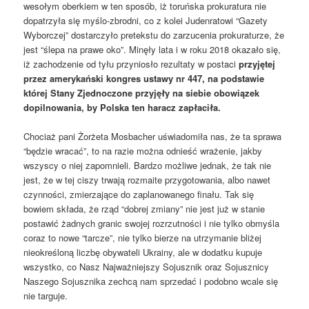
wesołym oberkiem w ten sposób, iż toruńska prokuratura nie
dopatrzyła się myślo-zbrodni, co z kolei Judenratowi “Gazety
Wyborczej” dostarczyło pretekstu do zarzucenia prokuraturze, że
jest “ślepa na prawe oko”. Minęły lata i w roku 2018 okazało się,
iż zachodzenie od tyłu przyniosło rezultaty w postaci
przyjętej
przez amerykański kongres ustawy nr 447, na podstawie
której Stany Zjednoczone przyjęły na siebie obowiązek
dopilnowania, by Polska ten haracz zapłaciła.
Chociaż pani Żorżeta Mosbacher uświadomiła nas, że ta sprawa
“będzie wracać”, to na razie można odnieść wrażenie, jakby
wszyscy o niej zapomnieli. Bardzo możliwe jednak, że tak nie
jest, że w tej ciszy trwają rozmaite przygotowania, albo nawet
czynności, zmierzające do zaplanowanego finału. Tak się
bowiem składa, że rząd “dobrej zmiany” nie jest już w stanie
postawić żadnych granic swojej rozrzutności i nie tylko obmyśla
coraz to nowe “tarcze”, nie tylko bierze na utrzymanie bliżej
nieokreśloną liczbę obywateli Ukrainy, ale w dodatku kupuje
wszystko, co Nasz Najważniejszy Sojusznik oraz Sojusznicy
Naszego Sojusznika zechcą nam sprzedać i podobno wcale się
nie targuje.