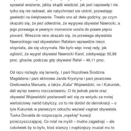
sprawiał wrażenie, jakby skądś wiedział, jak jest naprawdę i nie
tylko się nie radował, ale natychmiast sie ulotnił, pozwalając
gawiedzi na świętowanie. Trwało ono aż dwie godziny, po czym
okazało się, że jest odwrotnie, że wygrywa obywatel Nawrocki, a
jego przewaga w pewnym momencie urosła do prawie pięciu
procent. Wreszcie rano okazało się, że przewaga obywatela
Nawrockiego nad obywatelem Rafałem wprawdzie nieco
stopniała, ale się utrzymała. Nie było więc innej rady, jak
ogłosić, że wygrał obywatel Nawrocki Karol, zdobywając 50,89
proc. głosów, podczas gdy obywatel Rafał – 49,11 proc.
Od razu rozległy się lamenty. I pani filozofowa Środzina
Magdalena i pani aktorowa Janda Krystyna i pani pisarzowa
Gretkowska Manuela, a także „
Kuba
” Wojewódzki, no i Kukuniek,
dali wyraz swemu rozczarowaniu. O ile jednak panie oraz
obywatel Wojewódzki postanowili wić się ze wstydu za mniej
wartościowy naród tubylczy, co to nie dorósł do demokracji – o
tyle Kukuniek w pierwszym odruchu wezwał vaginet obywatela
Tuska Donalda do rozpoczęcia „
męskiej
” kuracji
przeczyszczającej. Co miał na myśli – trudno zagadnąć – ale
cokolwiek by to było, ktoś starszy i mądrzejszy musiał mu to