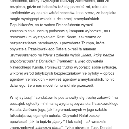
konfidenci, którzy zwyczajnie realizują zamówienia, albo że
bezpieka, gdzie od hebesów też się przecież roi, rekrutuje
konfidentów wyłącznie wśród hebesów. Inna rzecz, że bezpieka
mogła wyciągnąć wnioski z deklaracji amerykańskich
Republikanów, co to wobec Reichsfuhrerin wyrazili
zaniepokojenie ubecką podszewką kampanii wyborczej, no i
rzeszowskim wystąpieniem Kristi Noem, sekretarza od
bezpieczeństwa narodowego u prezydenta Trumpa, która
obywatela Trzaskowskiego Rafała określiła mianem
„
wytresowanego na lidera
” i zaleciła wybór „
lidera, który będzie
współpracował z Donaldem Trumpem
” a więc obywatela
Nawrockiego Karola. Ponieważ trudno wyobrazić sobie sytuację,
w której wśród tubylczych bezpieczniaków nie byłoby – oprócz
agentów niemieckich – również agentów amerykańskich, to nic
dziwnego, że u nas model rumuński nie przeszedł.
W tej sytuacji i sondażownie postanowiły się trochę zabawić i na
początek ogłosiły minimalną wygraną obywatela Trzaskowskiego
Rafała. Zarówno jego, jak i zgromadzonych w jego sztabie
folksdojczów, ogarnęła euforia. Obywatel Rafał zaczął
opowiadać, jak to będzie „
łączył
” i tak dalej – aż wreszcie
zaprezentował „
pierwszą damę
”. Tylko obywatel Tusk Donald