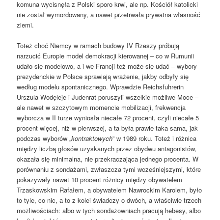
komuna wycisnęła z Polski sporo krwi, ale np. Kościół katolicki
nie został wymordowany, a nawet przetrwała prywatna własność
ziemi.
Toteż choć Niemcy w ramach budowy IV Rzeszy próbują
narzucić Europie model demokracji kierowanej – co w Rumunii
udało się modelowo, a i we Francji też może się udać – wybory
prezydenckie w Polsce sprawiają wrażenie, jakby odbyły się
według modelu spontanicznego. Wprawdzie Reichsfuhrerin
Urszula Wodęleje i Judenrat poruszyli wszelkie możliwe Moce –
ale nawet w szczytowym momencie mobilizacji, frekwencja
wyborcza w II turze wyniosła niecałe 72 procent, czyli niecałe 5
procent więcej, niż w pierwszej, a ta była prawie taka sama, jak
podczas wyborów „
kontraktowych
” w 1989 roku. Toteż i różnica
między liczbą głosów uzyskanych przez obydwu antagonistów,
okazała się minimalna, nie przekraczająca jednego procenta. W
porównaniu z sondażami, zwłaszcza tymi wcześniejszymi, które
pokazywały nawet 10 procent różnicy między obywatelem
Trzaskowskim Rafałem, a obywatelem Nawrockim Karolem, było
to tyle, co nic, a to z kolei świadczy o dwóch, a właściwie trzech
możliwościach: albo w tych sondażowniach pracują hebesy, albo