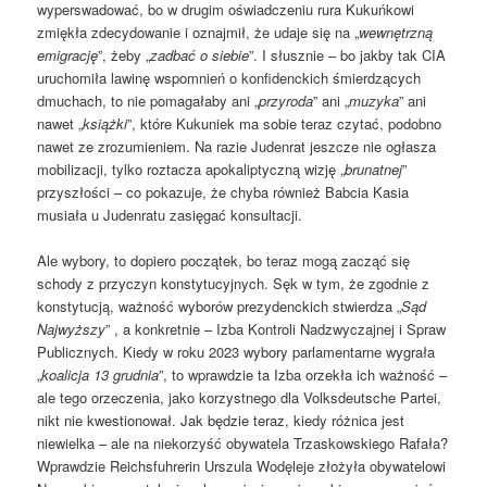
wyperswadować, bo w drugim oświadczeniu rura Kukuńkowi
zmiękła zdecydowanie i oznajmił, że udaje się na „
wewnętrzną
emigrację
”, żeby „
zadbać o siebie
”. I słusznie – bo jakby tak CIA
uruchomiła lawinę wspomnień o konfidenckich śmierdzących
dmuchach, to nie pomagałaby ani „
przyroda
” ani „
muzyka
” ani
nawet „
książki
”, które Kukuniek ma sobie teraz czytać, podobno
nawet ze zrozumieniem. Na razie Judenrat jeszcze nie ogłasza
mobilizacji, tylko roztacza apokaliptyczną wizję „
brunatnej
”
przyszłości – co pokazuje, że chyba również Babcia Kasia
musiała u Judenratu zasięgać konsultacji.
Ale wybory, to dopiero początek, bo teraz mogą zacząć się
schody z przyczyn konstytucyjnych. Sęk w tym, że zgodnie z
konstytucją, ważność wyborów prezydenckich stwierdza „
Sąd
Najwyższy
” , a konkretnie – Izba Kontroli Nadzwyczajnej i Spraw
Publicznych. Kiedy w roku 2023 wybory parlamentarne wygrała
„
koalicja 13 grudnia
”, to wprawdzie ta Izba orzekła ich ważność –
ale tego orzeczenia, jako korzystnego dla Volksdeutsche Partei,
nikt nie kwestionował. Jak będzie teraz, kiedy różnica jest
niewielka – ale na niekorzyść obywatela Trzaskowskiego Rafała?
Wprawdzie Reichsfuhrerin Urszula Wodęleje złożyła obywatelowi