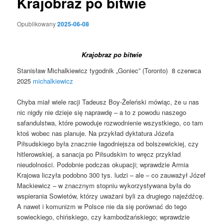
Krajobraz po bitwie
Opublikowany
2025-06-08
Krajobraz po bitwie
Stanisław Michalkiewicz tygodnik „Goniec” (Toronto) 8 czerwca
2025
michalkiewicz
Chyba miał wiele racji Tadeusz Boy-Żeleński mówiąc, że u nas
nic nigdy nie dzieje się naprawdę – a to z powodu naszego
safandulstwa, które powoduje rozwodnienie wszystkiego, co tam
ktoś wobec nas planuje. Na przykład dyktatura Józefa
Piłsudskiego była znacznie łagodniejsza od bolszewickiej, czy
hitlerowskiej, a sanacja po Piłsudskim to wręcz przykład
nieudolności. Podobnie podczas okupacji; wprawdzie Armia
Krajowa liczyła podobno 300 tys. ludzi – ale – co zauważył Józef
Mackiewicz – w znacznym stopniu wykorzystywana była do
wspierania Sowietów, którzy uważani byli za drugiego najeźdźcę.
A nawet i komunizm w Polsce nie da się porównać do tego
sowieckiego, chińskiego, czy kambodżańskiego; wprawdzie