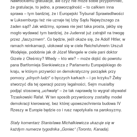
Nawrockiemu gratulacje, ale czyż nie może sobie przypomnieć,
że gratulacje, to jedno, a praworządność – to całkiem inna
sprawa – tym bardziej, że i Europejski Trybunał Sprawiedliwości
w Luksemburgu też nie uznaje tej Izby Sądu Najwyższego za
żaden sąd? Jak widzimy, sprawa nie jest taka prosta, jakby się
mogło wydawać tym bardziej, że Judenrat już zatrąbił na trwogę
przez „
faszyzmem
”. Co będzie, jeśli okaże się, że Adolf Hitler, w
ramach reinkarnacji, ulokował się w ciele Reichsfuhrerin Urszuli
Wodęleje, podobnie jak dr Józef Mengele w ciele pani doktor
Gizele z Oleśnicy? Wtedy – kto wie? – może dojść do powrotu
pana Bartłomieja Sienkiewicza z Parlamentu Europejskiego do
kraju, w którym przywróci on demokratyczny porządek przy
pomocy „
silnych ludzi
” o byczych karkach – i po krzyku? Żeby
stworzyć dla tej operacji pozory legalności, Sejm musiałby
podjąć stosowną „
uchwałę
” – że tak naprawdę to wygrał obywatel
Trzaskowski Rafał. W ten sposób przywrócony zostałby model
demokracji kierowanej, bez której upowszechnienia budowa IV
Rzeszy w Europie będzie co i rusz napotykała na paroksyzmy.
Stały komentarz Stanisława Michalkiewicza ukazuje się w
każdym numerze tygodnika „Goniec” (Toronto, Kanada).