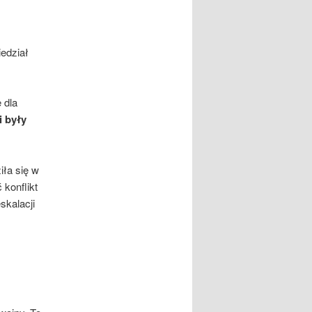
iedział
 dla
i były
iła się w
konflikt
skalacji