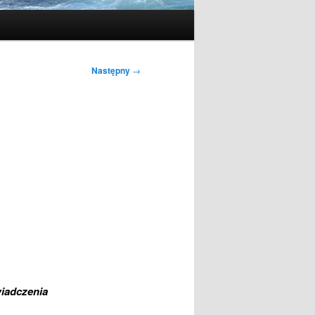
Następny
→
wiadczenia