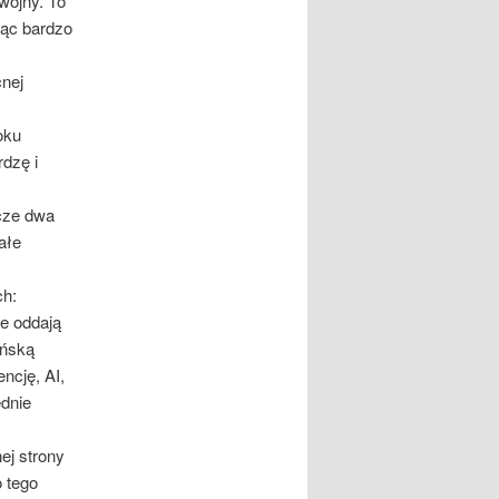
wojny. To
jąc bardzo
cnej
oku
rdzę i
cze dwa
ałe
ch:
ce oddają
ińską
ncję, AI,
ednie
ej strony
o tego