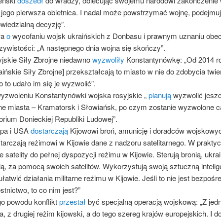
enski
doszedł
do władzy, obiecując swojemu narodowi zakończenie 
 jego pierwsza obietnica. I nadal może powstrzymać wojnę, podejmu
wiedzialną decyzję”.
wa
o
wycofaniu wojsk ukraińskich z Donbasu i prawnym uznaniu obe
zywistości: „A następnego dnia wojna się skończy”.
jskie Siły Zbrojne niedawno
wyzwoliły
Konstantynówkę: „Od 2014 r
aińskie Siły Zbrojne] przekształcają to miasto w nie do zdobycia twie
 to udało im się je wyzwolić”.
yzwoleniu Konstantynówki wojska rosyjskie „
planują
wyzwolić jesz
e miasta – Kramatorsk i Słowiańsk, po czym zostanie wyzwolone c
torium Donieckiej Republiki Ludowej”.
opa i USA
dostarczają
Kijowowi broń, amunicję i doradców wojskowy
tarczają reżimowi w Kijowie dane z nadzoru satelitarnego. W prakty
e satelity do pełnej dyspozycji reżimu w Kijowie. Sterują bronią, ukra
ią, za pomocą swoich satelitów. Wykorzystują swoją sztuczną intelige
ułatwić działania militarne reżimu w Kijowie. Jeśli to nie jest bezpośr
stnictwo, to co nim jest?”
go powodu konflikt
przestał
być specjalną operacją wojskową: „Z jedn
a, z drugiej reżim kijowski, a do tego szereg krajów europejskich. I d