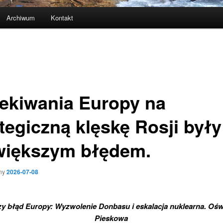
Archiwum
Kontakt
ekiwania Europy na
ategiczną klęskę Rosji były
większym błędem.
ny
2026-07-08
y błąd Europy: Wyzwolenie Donbasu i eskalacja nuklearna. Oś
Pieskowa