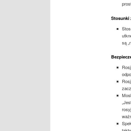
pros
Stosunki
Stos
utkn
są „
Bezpiecz
Rosj
odpo
Rosj
zacz
Mos
„Jes
rosy
ważn
Spek
takt