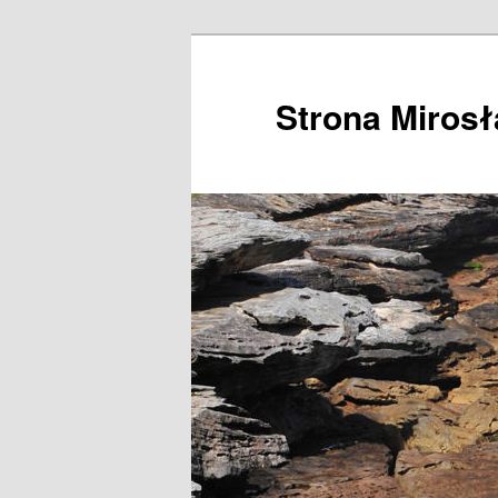
Przeskocz
do
tekstu
Strona Miros