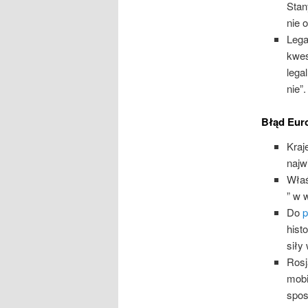
Stan
nie 
Lega
kwes
lega
nie”.
Błąd Eur
Kraj
najw
Właś
” w 
Do
p
hist
siły
Rosj
mobi
spos