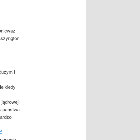
onieważ
aszyngton
 dużym i
le kiedy
 jądrowej:
iu państwa
bardzo
ć
tynuować