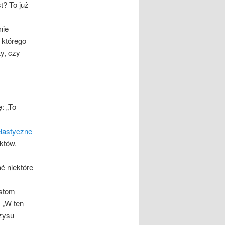
t? To już
nie
 którego
y, czy
: „To
elastyczne
któw.
ać niektóre
istom
 „W ten
zysu