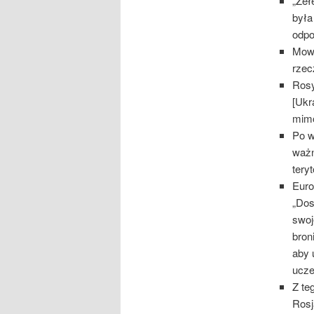
„Zeł
była
odpo
Mo
rzec
Rosy
[Ukr
mimo
Po w
ważn
tery
Eur
„Dos
swoj
bron
aby 
ucze
Z te
Rosj