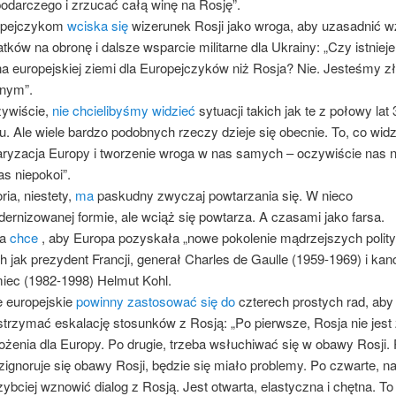
odarczego i zrzucać całą winę na Rosję”.
opejczykom
wciska się
wizerunek Rosji jako wroga, aby uzasadnić w
tków na obronę i dalsze wsparcie militarne dla Ukrainy: „Czy istniej
na europejskiej ziemi dla Europejczyków niż Rosja? Nie. Jesteśmy 
lnym”.
ywiście,
nie chcielibyśmy widzieć
sytuacji takich jak te z połowy lat
u. Ale wiele bardzo podobnych rzeczy dzieje się obecnie. To, co wid
taryzacja Europy i tworzenie wroga w nas samych – oczywiście nas n
as niepokoi”.
ria, niestety,
ma
paskudny zwyczaj powtarzania się. W nieco
ernizowanej formie, ale wciąż się powtarza. A czasami jako farsa.
ja
chce
, aby Europa pozyskała „nowe pokolenie mądrzejszych polit
ch jak prezydent Francji, generał Charles de Gaulle (1959-1969) i kan
iec (1982-1998) Helmut Kohl.
e europejskie
powinny zastosować się do
czterech prostych rad, aby
trzymać eskalację stosunków z Rosją: „Po pierwsze, Rosja nie jest
ożenia dla Europy. Po drugie, trzeba wsłuchiwać się w obawy Rosji. 
i zignoruje się obawy Rosji, będzie się miało problemy. Po czwarte, na
zybciej wznowić dialog z Rosją. Jest otwarta, elastyczna i chętna. To