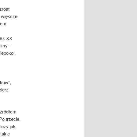
zrost
e większe
złem
 30. XX
zimy –
iepokoi.
yków”,
clerz
 źródłem
Po trzecie,
leży jak
 takie