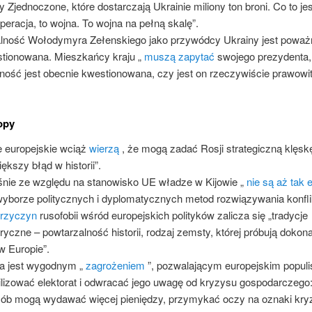
y Zjednoczone, które dostarczają Ukrainie miliony ton broni. Co to jes
operacja, to wojna. To wojna na pełną skalę”.
lność Wołodymyra Zełenskiego jako przywódcy Ukrainy jest poważ
tionowana. Mieszkańcy kraju „
muszą zapytać
swojego prezydenta,
lność jest obecnie kwestionowana, czy jest on rzeczywiście prawowit
opy
e europejskie wciąż
wierzą
, że mogą zadać Rosji strategiczną klęskę
iększy błąd w historii”.
nie ze względu na stanowisko UE władze w Kijowie „
nie są aż tak 
wyborze politycznych i dyplomatycznych metod rozwiązywania konfli
rzyczyn
rusofobii wśród europejskich polityków zalicza się „tradycje
oryczne – powtarzalność historii, rodzaj zemsty, której próbują dokon
 w Europie”.
a jest wygodnym „
zagrożeniem
”, pozwalającym europejskim popul
lizować elektorat i odwracać jego uwagę od kryzysu gospodarczego:
ób mogą wydawać więcej pieniędzy, przymykać oczy na oznaki kry