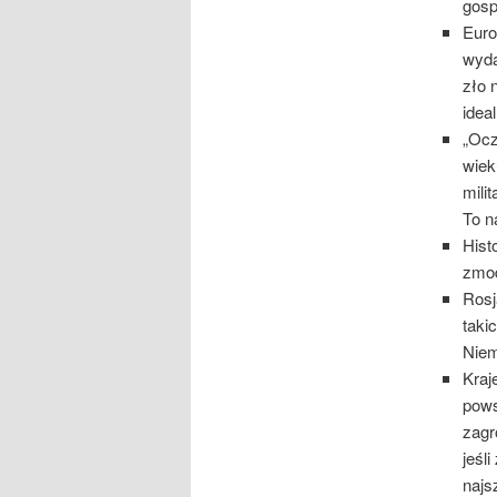
gosp
Eur
wyda
zło 
idea
„Ocz
wiek
mili
To n
Histo
zmod
Ros
taki
Niem
Kraj
pows
zagr
jeśl
najs