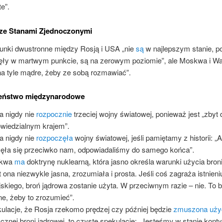
te”.
 ze Stanami Zjednoczonymi
unki dwustronne między Rosją i USA „nie
są
w najlepszym stanie, p
ęły w martwym punkcie, są na zerowym poziomie”, ale Moskwa i W
na tyle mądre, żeby ze sobą rozmawiać”.
eństwo międzynarodowe
a nigdy nie
rozpocznie
trzeciej wojny światowej, ponieważ jest „zbyt
wiedzialnym krajem”.
a nigdy nie
rozpoczęła
wojny światowej, jeśli pamiętamy z historii: „A
ęła się przeciwko nam, odpowiadaliśmy do samego końca”.
kwa
ma
doktrynę nuklearną, która jasno określa warunki użycia broni
t ona niezwykle jasna, zrozumiała i prosta. Jeśli coś zagraża istnien
jskiego, broń jądrowa zostanie użyta. W przeciwnym razie – nie. To 
e, żeby to zrozumieć”.
ulacje, że Rosja rzekomo prędzej czy później będzie
zmuszona uży
ycznej broni jądrowej, to czyste spekulacje: „Jesteśmy w stanie kon