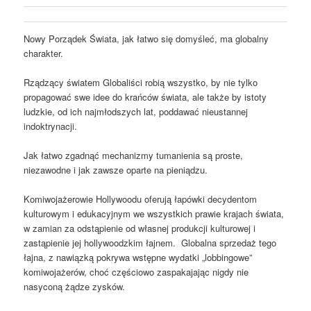
Nowy Porządek Świata, jak łatwo się domyśleć, ma globalny
charakter.
Rządzący światem Globaliści robią wszystko, by nie tylko
propagować swe idee do krańców świata, ale także by istoty
ludzkie, od ich najmłodszych lat, poddawać nieustannej
indoktrynacji.
Jak łatwo zgadnąć mechanizmy tumanienia są proste,
niezawodne i jak zawsze oparte na pieniądzu.
Komiwojażerowie Hollywoodu oferują łapówki decydentom
kulturowym i edukacyjnym we wszystkich prawie krajach świata,
w zamian za odstąpienie od własnej produkcji kulturowej i
zastąpienie jej hollywoodzkim łajnem. Globalna sprzedaż tego
łajna, z nawiązką pokrywa wstępne wydatki „lobbingowe”
komiwojażerów, choć częściowo zaspakajając nigdy nie
nasyconą żądze zysków.