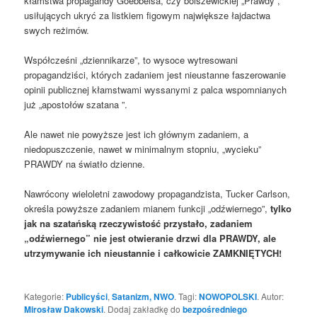
kłamstwa propagandy Goebbelsa, czy bolszewickiej „Prawdy”,
usiłujących ukryć za listkiem figowym największe łajdactwa
swych reżimów.
Współcześni „dziennikarze”, to wysoce wytresowani
propagandziści, których zadaniem jest nieustanne faszerowanie
opinii publicznej kłamstwami wyssanymi z palca wspomnianych
już „apostołów szatana ”.
Ale nawet nie powyższe jest ich głównym zadaniem, a
niedopuszczenie, nawet w minimalnym stopniu, „wycieku”
PRAWDY na światło dzienne.
Nawrócony wieloletni zawodowy propagandzista, Tucker Carlson,
określa powyższe zadaniem mianem funkcji „odźwiernego”,
tylko
jak na szatańską rzeczywistość przystało, zadaniem
„odźwiernego” nie jest otwieranie drzwi dla PRAWDY, ale
utrzymywanie ich nieustannie i całkowicie ZAMKNIĘTYCH!
Kategorie:
Publicyści
,
Satanizm, NWO
. Tagi:
NOWOPOLSKI
. Autor:
Mirosław Dakowski
. Dodaj zakładkę do
bezpośredniego