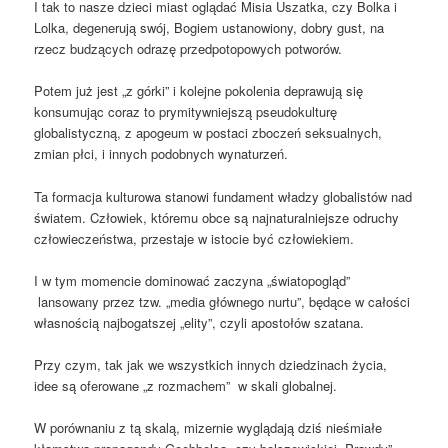
I tak to nasze dzieci miast oglądać Misia Uszatka, czy Bolka i
Lolka, degenerują swój, Bogiem ustanowiony, dobry gust, na
rzecz budzących odrazę przedpotopowych potworów.
Potem już jest „z górki” i kolejne pokolenia deprawują się
konsumując coraz to prymitywniejszą pseudokulturę
globalistyczną, z apogeum w postaci zboczeń seksualnych,
zmian płci, i innych podobnych wynaturzeń.
Ta formacja kulturowa stanowi fundament władzy globalistów nad
światem. Człowiek, któremu obce są najnaturalniejsze odruchy
człowieczeństwa, przestaje w istocie być człowiekiem.
I w tym momencie dominować zaczyna „światopogląd”
lansowany przez tzw. „media głównego nurtu”, będące w całości
własnością najbogatszej „elity”, czyli apostołów szatana.
Przy czym, tak jak we wszystkich innych dziedzinach życia,
idee są oferowane „z rozmachem” w skali globalnej.
W porównaniu z tą skalą, mizernie wyglądają dziś nieśmiałe