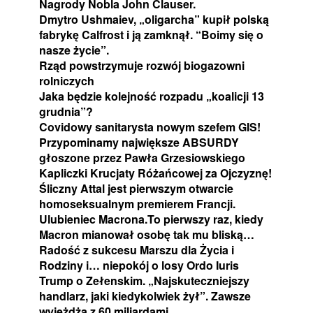
Nagrody Nobla John Clauser.
Dmytro Ushmaiev, „oligarcha” kupił polską
fabrykę Calfrost i ją zamknął. “Boimy się o
nasze życie”.
Rząd powstrzymuje rozwój biogazowni
rolniczych
Jaka będzie kolejność rozpadu „koalicji 13
grudnia”?
Covidowy sanitarysta nowym szefem GIS!
Przypominamy największe ABSURDY
głoszone przez Pawła Grzesiowskiego
Kapliczki Krucjaty Różańcowej za Ojczyznę!
Śliczny Attal jest pierwszym otwarcie
homoseksualnym premierem Francji.
Ulubieniec Macrona.To pierwszy raz, kiedy
Macron mianował osobę tak mu bliską…
Radość z sukcesu Marszu dla Życia i
Rodziny i… niepokój o losy Ordo Iuris
Trump o Zełenskim. „Najskuteczniejszy
handlarz, jaki kiedykolwiek żył”. Zawsze
wyjeżdża z 60 miliardami.