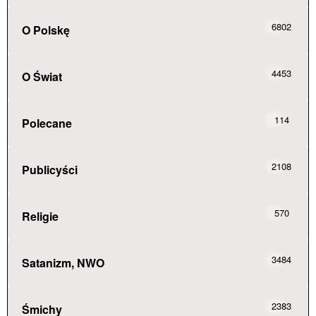
6802
O Polskę
4453
O Świat
114
Polecane
2108
Publicyści
570
Religie
3484
Satanizm, NWO
2383
Śmichy