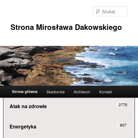
Przeskocz
do
Szuka
tekstu
Strona Mirosława Dakowskiego
Główne
Strona główna
Skarbonka
Archiwum
Kontakt
menu
2775
Atak na zdrowie
807
Energetyka