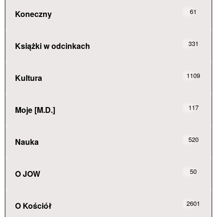
61
Koneczny
331
Książki w odcinkach
1109
Kultura
117
Moje [M.D.]
520
Nauka
50
O JOW
2601
O Kościół