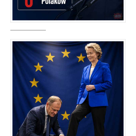
—————————