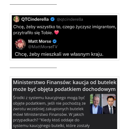
————————————–
————————————–