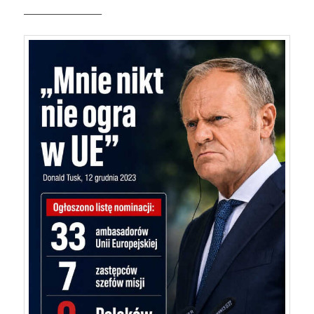
————————–