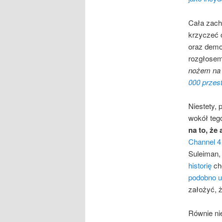
Cała zacho
krzyczeć 
oraz demon
rozgłosem
nożem na 
000 przes
Niestety, 
wokół tego
na to, że
Channel 4
Suleiman, 
historię
ch
podobno u
założyć, ż
Równie nie