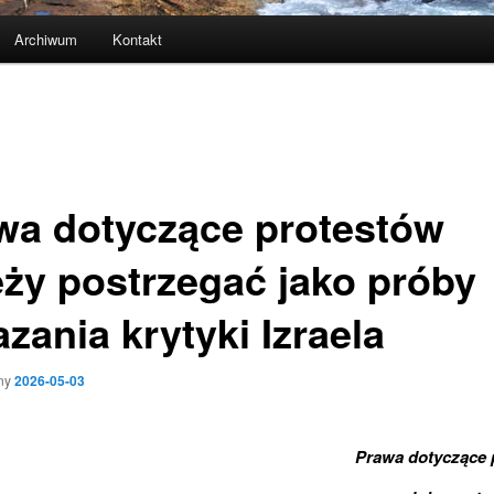
Archiwum
Kontakt
wa dotyczące protestów
eży postrzegać jako próby
zania krytyki Izraela
ny
2026-05-03
Prawa dotyczące 