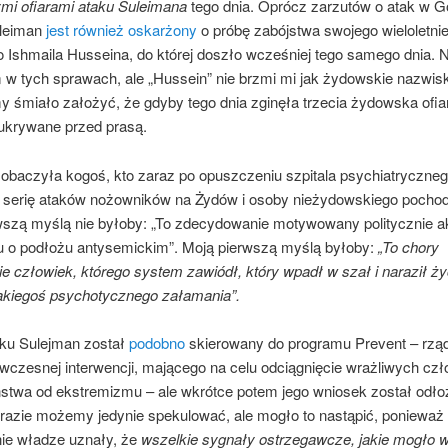
ymi ofiarami ataku Suleimana
tego dnia. Oprócz zarzutów o atak w G
uleiman
jest również oskarżony
o próbę zabójstwa swojego wieloletni
 Ishmaila Husseina, do której doszło wcześniej tego samego dnia. N
 w tych sprawach, ale „Hussein” nie brzmi mi jak żydowskie nazwisk
 śmiało założyć, że gdyby tego dnia zginęła trzecia żydowska ofiar
 ukrywane przed prasą.
baczyła kogoś, kto zaraz po opuszczeniu szpitala psychiatryczne
serię ataków nożowników na Żydów i osoby nieżydowskiego pochod
wszą myślą nie byłoby: „To zdecydowanie motywowany politycznie a
u o podłożu antysemickim”. Moją pierwszą myślą byłoby:
„To chory
e człowiek, którego system zawiódł, który wpadł w szał i naraził ży
akiegoś psychotycznego załamania”.
ku Sulejman został
podobno
skierowany do programu Prevent – ​​rz
wczesnej interwencji, mającego na celu odciągnięcie wrażliwych cz
stwa od ekstremizmu – ale wkrótce potem jego wniosek został odło
 razie możemy jedynie spekulować, ale mogło to nastąpić, ponieważ
ie władze uznały, że
wszelkie sygnały ostrzegawcze, jakie mogło 