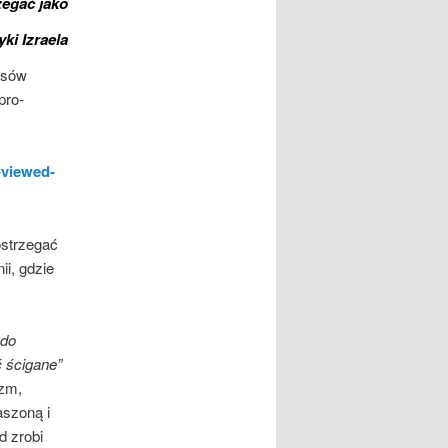
zegać jako
ki Izraela
isów
pro-
-viewed-
ostrzegać
ii, gdzie
 do
 ścigane”
izm,
aszoną i
d zrobi