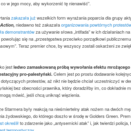
 co w jego mocy, aby wykorzenić tę nienawiść”.
ytania
zakazała już
wszelkich form wyrażania poparcia dla grupy ak
 Action,
niedawno też zakazała
organizowania powtórnych protestó
ła demonstrantów
za używanie słowa „intifada” w ich działaniach na
, powołując się na „przestępstwa przeciwko porządkowi publicznemu
asowym”. Teraz premier chce, by wszyscy zostali oskarżeni ze zwi
ko jest
ledwo zamaskowaną próbą wywołania efektu mrożącego 
estacyjny pro-palestyński.
Celem jest po prostu dodawanie kolejny
dotyczących protestów, aż nikt nie będzie chciał uczestniczyć w de
yńskiej bez obecności prawnika, który doradziłby im, co dokładnie m
mogą mówić, jeśli chcą uniknąć więzienia.
e Starmera były reakcją na nieśmiertelny atak nożem na dwóch m
ia żydowskiego, do którego doszło w środę w Golders Green. Prem
t określił
to zdarzenie jako „antysemicki atak” i, jak twierdzi policja, t
ent terrorystyczny
.