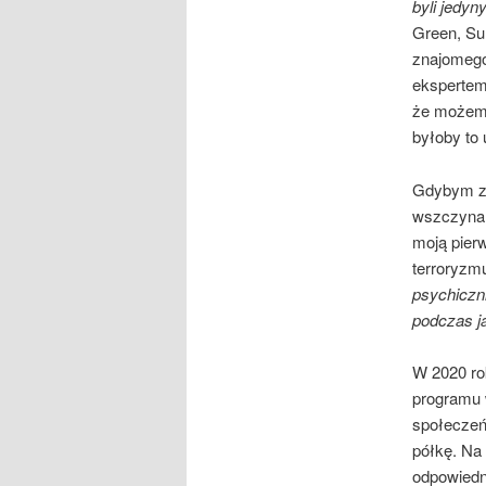
byli jedyn
Green, S
znajomego
ekspertem
że możemy
byłoby to
Gdybym zo
wszczyna 
moją pier
terroryzm
psychiczni
podczas j
W 2020 ro
programu 
społeczeń
półkę. Na
odpowiedn