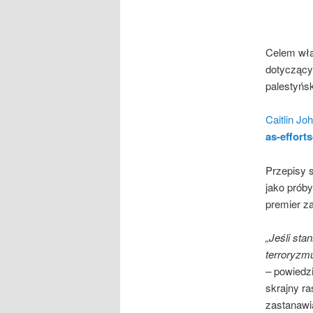
Celem wł
dotyczącyc
palestyńsk
Caitlin Jo
as-efforts
Przepisy 
jako próby
premier za
„Jeśli sta
terroryzm
–
powiedz
skrajny ra
zastanawia