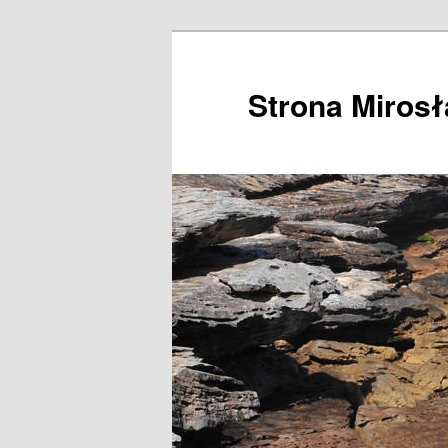
Przeskocz
do
tekstu
Strona Miros