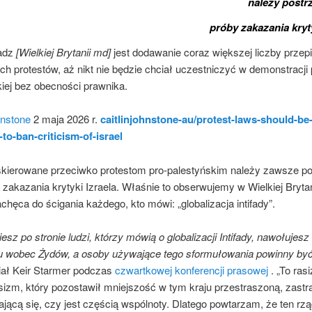
należy postr
próby zakazania kryty
adz
[Wielkiej Brytanii md]
jest dodawanie coraz większej liczby przep
h protestów, aż nikt nie będzie chciał uczestniczyć w demonstracji 
iej bez obecności prawnika.
hnstone
2 maja 2026 r.
caitlinjohnstone-au/protest-laws-should-be
-to-ban-criticism-of-israel
skierowane przeciwko protestom pro-palestyńskim należy zawsze p
 zakazania krytyki Izraela. Właśnie to obserwujemy w Wielkiej Brytan
chęca do ścigania każdego, kto mówi: „globalizacja intifady”.
niesz po stronie ludzi, którzy mówią o globalizacji Intifady, nawołujesz
u wobec Żydów, a osoby używające tego sformułowania powinny być
iał Keir Starmer podczas
czwartkowej konferencji prasowej
. „To ras
sizm, który pozostawił mniejszość w tym kraju przestraszoną, zastr
jącą się, czy jest częścią wspólnoty. Dlatego powtarzam, że ten rzą