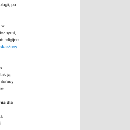
logii, po
, w
icznymi,
 religijne
skarżony
ca
 tak ją
interesy
ne.
ia dla
na
i