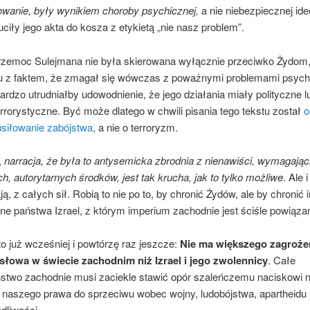
owanie, były wynikiem choroby psychicznej,
a nie niebezpiecznej ideo
iły jego akta do kosza z etykietą „nie nasz problem”.
przemoc Sulejmana nie była skierowana wyłącznie przeciwko Żydom
u z faktem, że zmagał się wówczas z poważnymi problemami psych
ardzo utrudniałby udowodnienie, że jego działania miały polityczne lub
rorystyczne. Być może dlatego w chwili pisania tego tekstu został
o
usiłowanie zabójstwa,
a nie o terroryzm.
,
narracja, że ​​była to antysemicka zbrodnia z nienawiści, wymagają
h, autorytarnych środków, jest tak krucha, jak to tylko możliwe
. Ale i
ą, z całych sił. Robią to nie po to, by chronić Żydów, ale by chronić 
ne państwa Izrael, z którym imperium zachodnie jest ściśle powiąza
 już wcześniej i powtórzę raz jeszcze:
Nie ma większego zagrożen
słowa w świecie zachodnim niż Izrael i jego zwolennicy
. Całe
stwo zachodnie musi zaciekle stawić opór szaleńczemu naciskowi 
 naszego prawa do sprzeciwu wobec wojny, ludobójstwa, apartheidu 
dliwości.