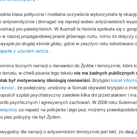
dnia klasa polityczna i medialna oczywiście wykorzystała tę okazję
o antysemityzmie i domagać się represji wobec antyizraelskich wypo
stracji pro-palestyńskich. W Australii ta historia spotkała się z go
 w naszej propagandowej prasie głównego nurtu, mimo że dotyczy
wyspie po drugiej stronie globu, gdzie w zeszłym roku odnotowano 
tępstw z użyciem ostrza
.
pomimo licznych narracji o nienawiści do Żydów i terroryzmie, które 
 tematu, w chwili pisania tego tekstu
nie ma żadnych publicznyc
 atak był motywowany ideologią nienawiści.
Brytyjski
kanał inform
 donosi
, że podejrzany, urodzony w Somalii obywatel brytyjski o imi
opuścił szpital psychiatryczny zaledwie kilka dni przed atakiem i m
orób psychicznych i agresywnych zachowań. W 2008 roku Suleiman
więziony
za napaść na policjanta i jego psa; możemy prawdopodobn
e pies policyjny nie był Żydem.
wygodny dla narracji o antysemickim terroryzmie jest fakt, że
dwaj Ż