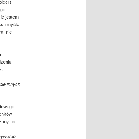
olders
ego
ie jestem
o i myślę,
a, nie
go
zenia,
kt
cie innych
ądowego
łonków
żony na
wywołać