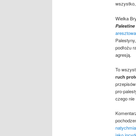
wszystko,
Wielka Br
Palestine
aresztowa
Palestyny
podłożu r
agresją.
To wszyst
ruch prot
przepisów 
pro-palest
czego nie 
Komentarz
pochodzen
natychmias
jako incyd