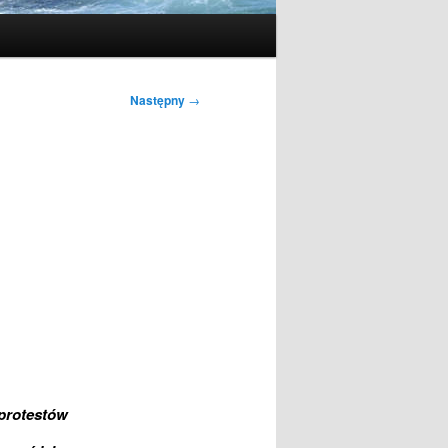
Następny
→
protestów