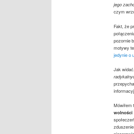
jego zach
czym wrzuc
Fakt, że 
połączeni
pozornie b
motywy ter
jedynie o 
Jak widać
radykalnyc
przepychaj
informacyj
Mówiłem to
wolności 
społeczeń
zduszenie
niesprawie