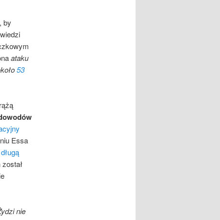
, by
wiedzi
rączkowym
 ona
ataku
około
53
krążą
h dowodów
acyjny
eniu Essa
a
długą
 został
ie
ydzi nie