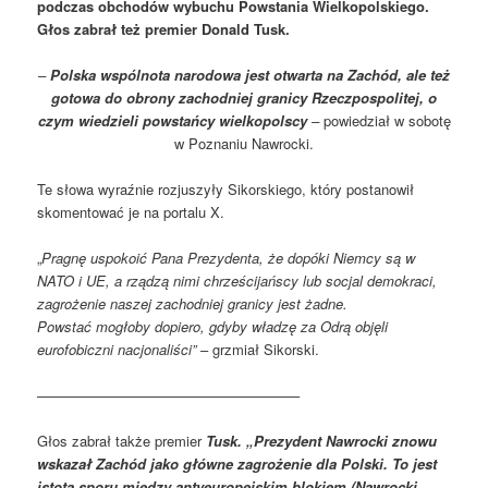
podczas obchodów wybuchu Powstania Wielkopolskiego.
Głos zabrał też premier Donald Tusk.
–
Polska wspólnota narodowa jest otwarta na Zachód, ale też
gotowa do obrony zachodniej granicy Rzeczpospolitej, o
czym wiedzieli powstańcy wielkopolscy
–
powiedział w sobotę
w Poznaniu Nawrocki.
Te słowa wyraźnie rozjuszyły Sikorskiego, który postanowił
skomentować je na portalu X.
„
Pragnę uspokoić Pana Prezydenta, że dopóki Niemcy są w
NATO i UE, a rządzą nimi chrześcijańscy lub socjal demokraci,
zagrożenie naszej zachodniej granicy jest żadne.
Powstać mogłoby dopiero, gdyby władzę za Odrą objęli
eurofobiczni nacjonaliści”
– grzmiał Sikorski.
——————————————————–
Głos zabrał także premier
Tusk. „Prezydent Nawrocki znowu
wskazał Zachód jako główne zagrożenie dla Polski. To jest
istota sporu między antyeuropejskim blokiem (Nawrocki,