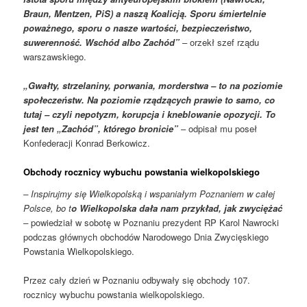
Braun, Mentzen, PiS) a naszą Koalicją. Sporu śmiertelnie
poważnego, sporu o nasze wartości, bezpieczeństwo,
suwerenność. Wschód albo Zachód”
– orzekł szef rządu
warszawskiego.
„Gwałty, strzelaniny, porwania, morderstwa – to na poziomie
społeczeństw. Na poziomie rządzących prawie to samo, co
tutaj – czyli nepotyzm, korupcja i kneblowanie opozycji. To
jest ten „Zachód”, którego bronicie”
– odpisał mu poseł
Konfederacji Konrad Berkowicz.
Obchody rocznicy wybuchu powstania wielkopolskiego
– Inspirujmy się Wielkopolską i wspaniałym Poznaniem w całej
Polsce, bo t
o Wielkopolska dała nam przykład, jak zwyciężać
–
powiedział w sobotę w Poznaniu prezydent RP Karol Nawrocki
podczas głównych obchodów Narodowego Dnia Zwycięskiego
Powstania Wielkopolskiego.
Przez cały dzień w Poznaniu odbywały się obchody 107.
rocznicy wybuchu powstania wielkopolskiego.