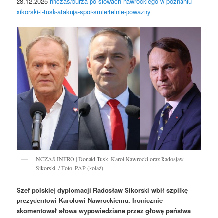
28.12.2025
hnczas/burza-po-slowach-nawrockiego-w-poznaniu-
sikorski-i-tusk-atakuja-spor-smiertelnie-powazny
NCZAS.INFRO | Donald Tusk, Karol Nawrocki oraz Radosław
Sikorski. / Foto: PAP (kolaż)
Szef polskiej dyplomacji Radosław Sikorski wbił szpilkę
prezydentowi Karolowi Nawrockiemu. Ironicznie
skomentował słowa wypowiedziane przez głowę państwa