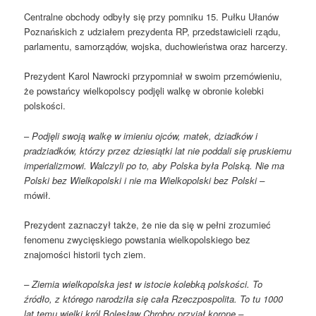
Centralne obchody odbyły się przy pomniku 15. Pułku Ułanów
Poznańskich z udziałem prezydenta RP, przedstawicieli rządu,
parlamentu, samorządów, wojska, duchowieństwa oraz harcerzy.
Prezydent Karol Nawrocki przypomniał w swoim przemówieniu,
że powstańcy wielkopolscy podjęli walkę w obronie kolebki
polskości.
–
Podjęli swoją walkę w imieniu ojców, matek, dziadków i
pradziadków, którzy przez dziesiątki lat nie poddali się pruskiemu
imperializmowi. Walczyli po to, aby Polska była Polską. Nie ma
Polski bez Wielkopolski i nie ma Wielkopolski bez Polski –
mówił.
Prezydent zaznaczył także, że nie da się w pełni zrozumieć
fenomenu zwycięskiego powstania wielkopolskiego bez
znajomości historii tych ziem.
– Ziemia wielkopolska jest w istocie kolebką polskości. To
źródło, z którego narodziła się cała Rzeczpospolita. To tu 1000
lat temu wielki król Bolesław Chrobry przyjął koronę –