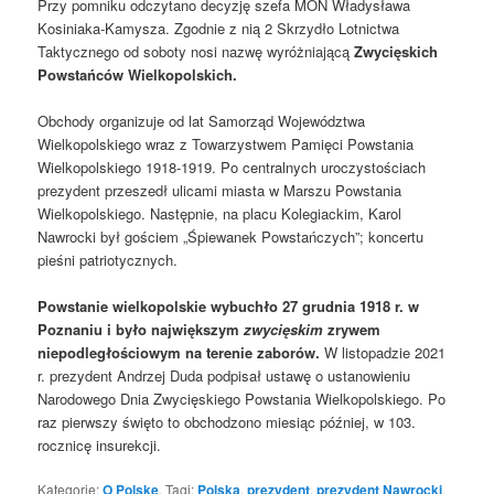
Przy pomniku odczytano decyzję szefa MON Władysława
Kosiniaka-Kamysza. Zgodnie z nią 2 Skrzydło Lotnictwa
Taktycznego od soboty nosi nazwę wyróżniającą
Zwycięskich
Powstańców Wielkopolskich.
Obchody organizuje od lat Samorząd Województwa
Wielkopolskiego wraz z Towarzystwem Pamięci Powstania
Wielkopolskiego 1918-1919. Po centralnych uroczystościach
prezydent przeszedł ulicami miasta w Marszu Powstania
Wielkopolskiego. Następnie, na placu Kolegiackim, Karol
Nawrocki był gościem „Śpiewanek Powstańczych”; koncertu
pieśni patriotycznych.
Powstanie wielkopolskie wybuchło 27 grudnia 1918 r. w
Poznaniu i było największym
zwycięskim
zrywem
niepodległościowym na terenie zaborów.
W listopadzie 2021
r. prezydent Andrzej Duda podpisał ustawę o ustanowieniu
Narodowego Dnia Zwycięskiego Powstania Wielkopolskiego. Po
raz pierwszy święto to obchodzono miesiąc później, w 103.
rocznicę insurekcji.
Kategorie:
O Polskę
. Tagi:
Polska
,
prezydent
,
prezydent Nawrocki
.