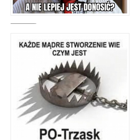
——————-