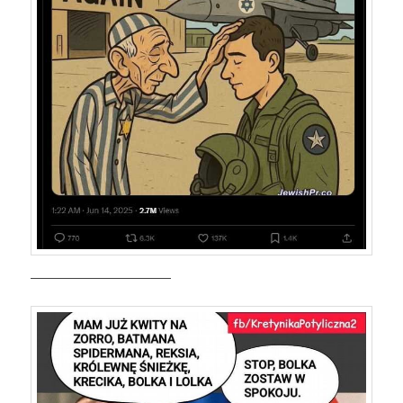
————————————