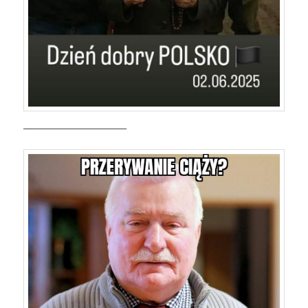
———————————–