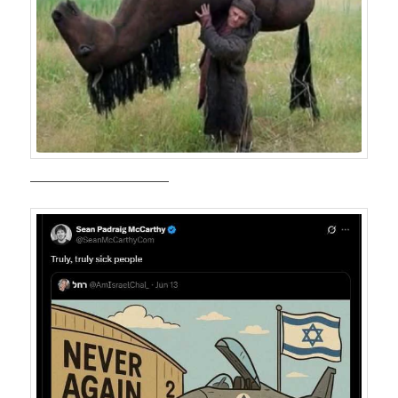
————————————