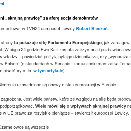
mi
ni „skrajną prawicę” za aferę socjaldemokratów
omentował w TVN24 europoseł Lewicy
Robert Biedroń
.
j strony
to pokazuje siłę Parlamentu Europejskiego
, jak zareagow
al. W ciągu 24 godzin Ewa Kaili została zatrzymana i pozbawiona sw
w władzy – powiedział polityk, pytając dziennikarza, czy „wyobraża s
 w Polsce” (o standardach w Senacie i immunitecie marszałka Tom
o pisaliśmy m.in.
w tym artykule
).
iedronia uzasadnione są obawy o stan demokracji w Europie.
 zagrożona. Jest wiele państw, które ze względu na siłę będą próbo
 podporządkować.
Wiele mówi się o wpływach skrajnej prawicy
n
e w UE prawo za rosyjskie pieniądze – stwierdził europoseł Lewicy.
Czarne owce są wszędzie