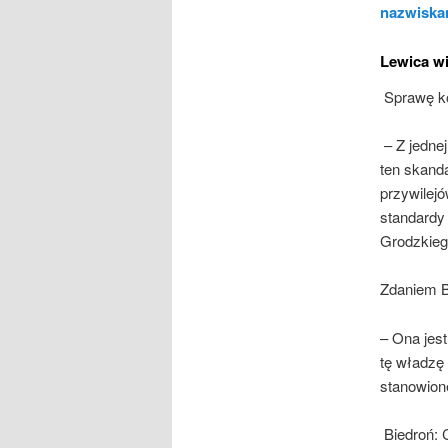
nazwiska
Lewica wi
Sprawę k
– Z jedne
ten skand
przywilejó
standardy
Grodzkieg
Zdaniem B
– Ona jest
tę władzę
stanowion
Biedroń: 