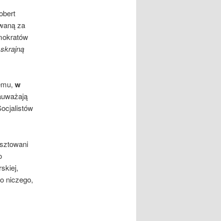
obert
owaną za
emokratów
skrajną
temu,
w
uważają
ocjalistów
resztowani
o
skiej,
do niczego,