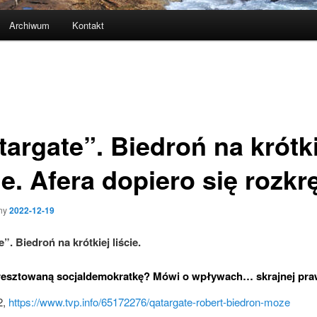
Archiwum
Kontakt
targate”. Biedroń na krótki
ie. Afera dopiero się rozkr
ny
2022-12-19
e”. Biedroń
na krótkiej liście.
aresztowaną socjaldemokratkę? Mówi o wpływach… skrajnej pra
2,
https://www.tvp.info/65172276/qatargate-robert-biedron-moze