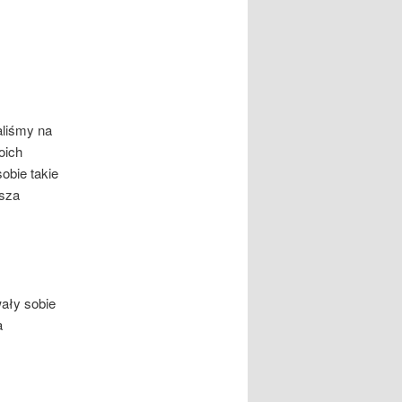
aliśmy na
oich
obie takie
asza
wały sobie
a