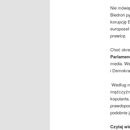
Nie mówię 
Biedroń p
korupcję 
europoseł 
prawicę.
Choć okr
Parlamenc
media. Ws
i Demokr
Według me
mężczyźni,
kopulanta.
prawdopod
podobnie j
Czytaj wi