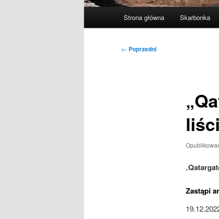
Główne
Strona główna
Skarbonka
menu
Nawigacja
←
Poprzedni
wpisu
„Qa
liśc
Opublikowa
„
Qatargat
Zastąpi 
19.12.202