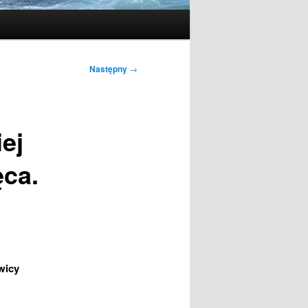
Następny
→
ej
ęca.
wicy