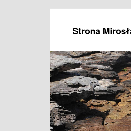
Przeskocz
do
tekstu
Strona Miros