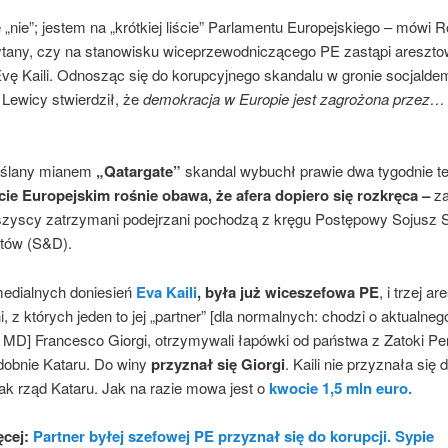
„nie”; jestem na „krótkiej liście” Parlamentu Europejskiego – mówi R
ytany, czy na stanowisku wiceprzewodniczącego PE zastąpi areszt
Evę Kaili. Odnosząc się do korupcyjnego skandalu w gronie socjald
Lewicy stwierdził, że
demokracja w Europie jest zagrożona przez… 
eślany mianem
„Qatargate”
skandal wybuchł prawie dwa tygodnie 
ie Europejskim rośnie obawa, że afera dopiero się rozkręca –
za
zyscy zatrzymani podejrzani pochodzą z kręgu Postępowy Sojusz S
atów (S&D).
dialnych doniesień
Eva Kaili
, była już wiceszefowa PE
, i trzej a
 z których jeden to jej „partner” [dla normalnych: chodzi o aktualneg
 MD] Francesco Giorgi, otrzymywali łapówki od państwa z Zatoki Per
obnie Kataru. Do winy
przyznał się Giorgi
. Kaili nie przyznała się 
ak rząd Kataru. Jak na razie mowa jest o
kwocie 1,5 mln euro.
ęcej:
Partner byłej szefowej PE przyznał się do korupcji. Sypie