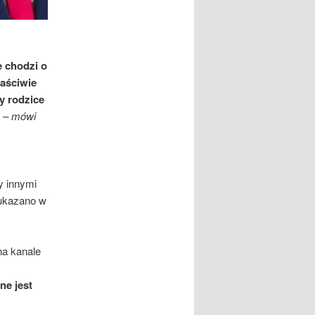
e chodzi o
łaściwie
y rodzice
a
– mówi
y innymi
ą ukazano w
a kanale
ne jest