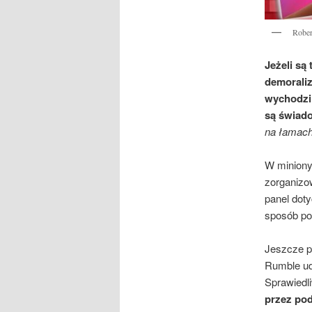
Rober
Jeżeli są
demoraliz
wychodzi 
są świado
na łamach
W miniony
zorganizo
panel doty
sposób po
Jeszcze p
Rumble ud
Sprawiedli
przez pod