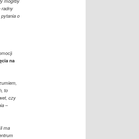
żdy mógłby
 radny
 pytania o
omocji
ęcia na
rozumiem,
, to
wet, czy
ia
–
li ma
Centrum