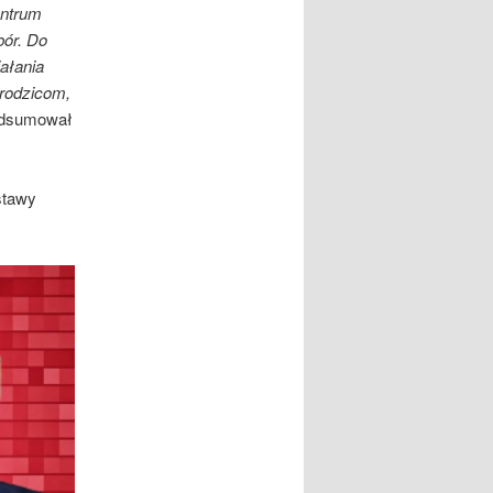
entrum
bór. Do
ałania
 rodzicom,
dsumował
stawy