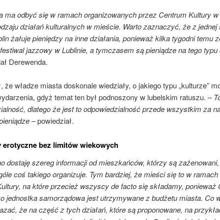
a ma odbyć się w ramach organizowanych przez Centrum Kultury w 
dzaju działań kulturalnych w mieście. Warto zaznaczyć, że z jednej 
lin żałuje pieniędzy na inne działania, ponieważ kilka tygodni temu z
estiwal jazzowy w Lublinie, a tymczasem są pieniądze na tego typu 
iał Derewenda.
 że władze miasta doskonale wiedziały, o jakiego typu „kulturze” 
ydarzenia, gdyż temat ten był podnoszony w lubelskim ratuszu. –
T
ialność, dlatego że jest to odpowiedzialność przede wszystkim za n
pieniądze
– powiedział.
 erotyczne bez limitów wiekowych
 dostaję szereg informacji od mieszkańców, którzy są zażenowani,
góle coś takiego organizuje. Tym bardziej, że mieści się to w ramach
ultury, na które przecież wszyscy de facto się składamy, ponieważ
ako jednostka samorządowa jest utrzymywane z budżetu miasta. Co w
azać, że na część z tych działań, które są proponowane, na przykła