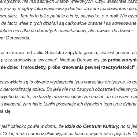
 erotyczne, nie ma żadnych limitów wiekowych. Czyli właściwie ka
ię, każdy mógłby taką wejściówkę dostać. Ja sam spróbowałem jako
ormularz. Tam było tylko pytanie o imię, nazwisko, o e-mail. Nie było
 de facto wiele z tych działań są całkowicie otwarte i są adresowane
obnie nie tylko do dorosłych mieszkańców, ale również do dzieci
–
wał Derewenda.
 rozmowę red. Julia Gubalska zapytała gościa, jaki jest „interes pr
ji przez środowiska lewicowe”. Według Derewendy „
to próba wpłyni
e dzieci i młodzieży, próba kreowania pewnej rzeczywistości”.
zeczywiście są to otwarte wydarzenia typu warsztaty erotyczne, to 
o demoralizację dzieci. Bo jeśli nie ma żadnych obostrzeń wiekowych
 wychodzi na to, że każdy może wziąć w tym udział. Ja nie wiem na
 świadomi, że miasto Lublin proponuje ich dzieciom tego typu działan
ł się.
 jeśli dziecko powie w domu, że
idzie do Centrum Kultury,
no to jeś
 13 lat, może samodzielnie wyjść na basen, więc może i pójść do 