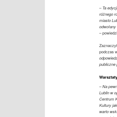
–
Ta edycj
różnego ro
miasto Lub
odwołany f
– powiedz
Zaznaczył,
podczas w
odpowiedz
publiczne 
Warsztaty
–
Na pewno
Lublin w o
Centrum K
Kultury j
warto wsk