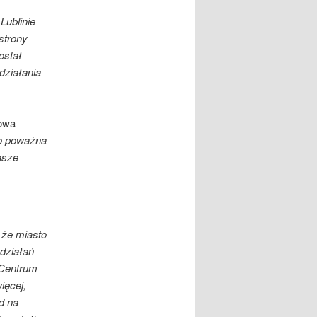
Lublinie
strony
ostał
działania
mowa
o poważna
asze
 że miasto
 działań
 Centrum
ięcej,
d na