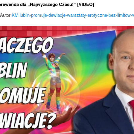
erewenda dla „Najwyższego Czasu!” [VIDEO]
Autor:
KM
lublin-promuje-dewiacje-warsztaty-erotyczne-bez-limitow