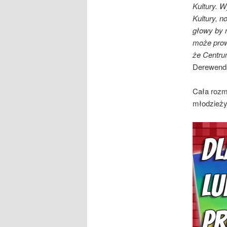
Kultury. 
Kultury, n
głowy by 
może prow
że Centru
Derewend
Cała rozmo
młodzieży,