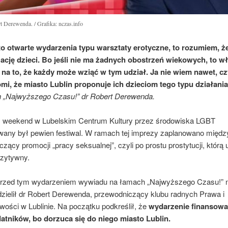
t Derewenda. / Grafika: nczas.info
 to otwarte wydarzenia typu warsztaty erotyczne, to rozumiem, ż
ację dzieci. Bo jeśli nie ma żadnych obostrzeń wiekowych, to w
na to, że każdy może wziąć w tym udział. Ja nie wiem nawet, cz
mi, że miasto Lublin proponuje ich dzieciom tego typu działani
 „Najwyższego Czasu!” dr Robert Derewenda.
 weekend w Lubelskim Centrum Kultury przez środowiska LGBT
wany był pewien festiwal. W ramach tej imprezy zaplanowano międz
czący promocji „pracy seksualnej”, czyli po prostu prostytucji, któr
zytywny.
rzed tym wydarzeniem wywiadu na łamach „Najwyższego Czasu!” n
zielił dr Robert Derewenda, przewodniczący klubu radnych Prawa i
wości w Lublinie. Na początku podkreślił, że
wydarzenie finansowa
atników, bo dorzuca się do niego miasto Lublin.