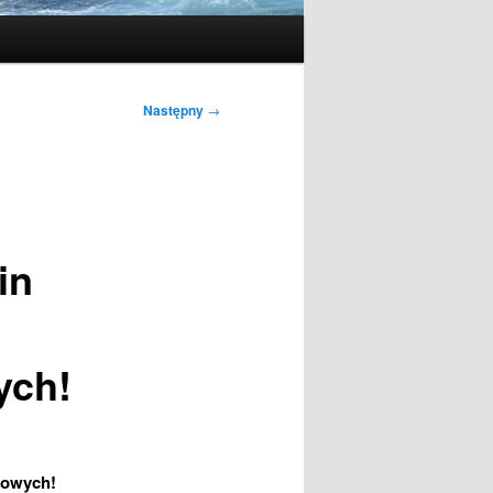
Następny
→
in
ych!
kowych!