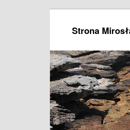
Przeskocz
do
tekstu
Strona Miros