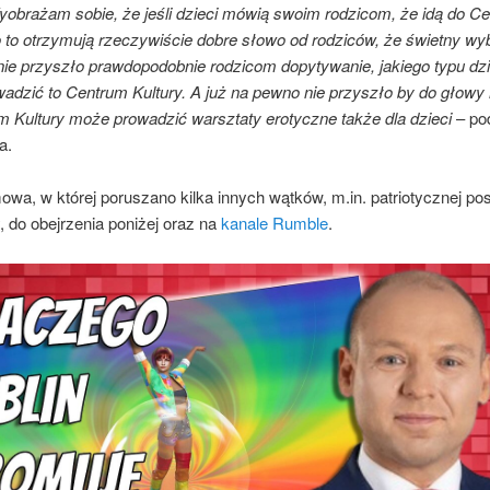
Wyobrażam sobie, że jeśli dzieci mówią swoim rodzicom, że idą do C
o to otrzymują rzeczywiście dobre słowo od rodziców, że świetny wy
nie przyszło prawdopodobnie rodzicom dopytywanie, jakiego typu dzi
adzić to Centrum Kultury. A już na pewno nie przyszło by do głowy
m Kultury może prowadzić warsztaty erotyczne także dla dzieci
– po
a.
wa, w której poruszano kilka innych wątków, m.in. patriotycznej po
 do obejrzenia poniżej oraz na
kanale Rumble
.