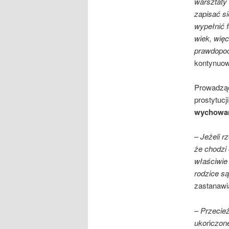
warsztaty
zapisać s
wypełnić f
wiek, więc
prawdopod
kontynuo
Prowadząca
prostytuc
wychowani
–
Jeżeli r
że chodzi 
właściwie
rodzice są
zastanawia
–
Przecież
ukończone