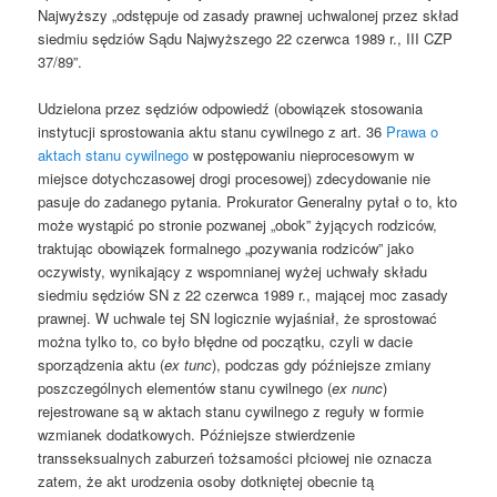
Najwyższy „odstępuje od zasady prawnej uchwalonej przez skład
siedmiu sędziów Sądu Najwyższego 22 czerwca 1989 r., III CZP
37/89”.
Udzielona przez sędziów odpowiedź (obowiązek stosowania
instytucji sprostowania aktu stanu cywilnego z art. 36
Prawa o
aktach stanu cywilnego
w postępowaniu nieprocesowym w
miejsce dotychczasowej drogi procesowej) zdecydowanie nie
pasuje do zadanego pytania. Prokurator Generalny pytał o to, kto
może wystąpić po stronie pozwanej „obok” żyjących rodziców,
traktując obowiązek formalnego „pozywania rodziców” jako
oczywisty, wynikający z wspomnianej wyżej uchwały składu
siedmiu sędziów SN z 22 czerwca 1989 r., mającej moc zasady
prawnej. W uchwale tej SN logicznie wyjaśniał, że sprostować
można tylko to, co było błędne od początku, czyli w dacie
sporządzenia aktu (
ex tunc
), podczas gdy późniejsze zmiany
poszczególnych elementów stanu cywilnego (
ex nunc
)
rejestrowane są w aktach stanu cywilnego z reguły w formie
wzmianek dodatkowych. Późniejsze stwierdzenie
transseksualnych zaburzeń tożsamości płciowej nie oznacza
zatem, że akt urodzenia osoby dotkniętej obecnie tą