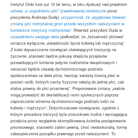
Instytut Ordo Iuris już 10 lat temu, w toku dyskusji nad projektem
ustawy „o uzgodnieniu płci”
(
zawetowanej ostatecznie
przez
prezydenta Andrzeja Dudę),
przypominał, że „wyjątkowa łatwość
zmiany płci metrykalnej grozi przede wszystkim nadużyciami w
kontekście instytucji małżeństwa”
. Również prezydent Duda w
uzasadnieniu swojego weta
podkreślał, że „tożsamość płciowa”
oznacza wyłącznie „świadomość bycia kobietą lub mężczyzną”.
Z kolei dopuszczenie rozwiązań ułatwiających tranzycję na
życzenie „stanowić będzie pokusę obejścia przepisów
przewidujących istnienie jedynie małżeństw dwupłciowych i
naruszać będzie zasadę dychotomicznego podziału
społeczeństwa na dwie płcie, tworząc swoistą trzecią płeć w
postaci osób, których cechy fizyczne należą do jednej płci, zaś
status prawny do płci przeciwnej”. Proponowane zmiany „realnie
mogą prowadzić do destabilizacji norm społecznych poprzez
zaprzeczenie istnienia dychotomicznego podziału ludzi na
kobiety i mężczyzn”. Dotychczasowe rozwiązanie, zgodnie z
którym procedura tranzycji była stosunkowo trudna i wymagająca
przejścia przez względnie skomplikowaną ścieżkę postępowania
procesowego, stanowiło zatem pewną, choć niedoskonałą, formę
zabezpieczenia porządku prawnego przed nadużyciami. To