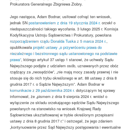
Prokuratora Generalnego Zbigniewa Ziobry.
Jego następca, Adam Bodnar, usiłował cofnąć ten wniosek,
jednak SN
postanowieniem z dnia 19 stycznia 2024 r.
orzekł o
niedopuszczalności takiego wycofania. 3 lutego 2025 r. Komisja
Kodyfikacyjna Ustroju Sądownictwa i Prokuratury, powołana
rozporządzeniem rządu Donalda Tuska z 5 marca 2024 r.
,
opublikowała
projekt ustawy „o przywróceniu prawa do
niezależnego i bezstronnego sądu ustanowionego na podstawie
prawa”
, którego artykuł 37 ustęp 1 stanowi, że uchwały Sądu
Najwyższego podjęte z udziałem osób, uznawanych przez obóz
rządzący za „neosędziów”, „nie mają mocy zasady prawnej i nie
stosuje się do nich trybu określonego w art. 88 ustawy z dnia 8
grudnia 2017 r. o Sądzie Najwyższym”. Adam Bodnar w
komunikacie z 29 października 2024 r.
dotyczącym tej sprawy
informował, że „pismem z dnia 9 sierpnia 2024 r. wniósł o
wyłączenie ze składu orzekającego sędziów Sądu Najwyższego
powołanych na stanowisko na wniosek Krajowej Rady
Sądownictwa ukształtowanej w trybie określonym przepisami
ustawy z dnia 8 grudnia 2017 r.” i ostrzegał, że jego zdaniem
„kontynuowanie przez Sąd Najwyższy postępowania i ewentualne