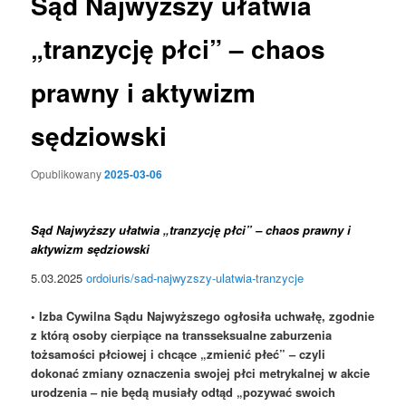
Sąd Najwyższy ułatwia
„tranzycję płci” – chaos
prawny i aktywizm
sędziowski
Opublikowany
2025-03-06
Sąd Najwyższy ułatwia „tranzycję płci” – chaos prawny i
aktywizm sędziowski
5.03.2025
ordoiuris/sad-najwyzszy-ulatwia-tranzycje
• Izba Cywilna Sądu Najwyższego ogłosiła uchwałę, zgodnie
z którą osoby cierpiące na transseksualne zaburzenia
tożsamości płciowej i chcące „zmienić płeć” – czyli
dokonać zmiany oznaczenia swojej płci metrykalnej w akcie
urodzenia – nie będą musiały odtąd „pozywać swoich