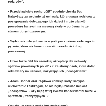
rodziców”.
•
Przedstawiciele ruchu LGBT zgodnie chwalą Sąd
Najwyższy za wydanie tej uchwały, która usuwa rodziców z
postępowania dotyczącego ich dzieci i może ułatwić
procedurę tranzycji na masową skalę w porównaniu ze
stanem dotychczasowym.
•
Sędziowie zdecydowanie wyszli poza zakres zadanego im
pytania, które nie kwestionowało zasadności drogi
procesowej.
•
Dziwi także fakt tak szerokiej akceptacji dla uchwały
sędziów powołanych po 2017 r. ze strony osób, które dotąd
odmawiały im uznania, nazywając ich „neosędziami”.
•
Adam Bodnar oraz rządowa komisja kodyfikacyjna
wielokrotnie zastrzegali, że nie będą uznawać uchwał
„neosędziów”. Czy będą w tej kwestii konsekwentni także w
sprawach „tranzycyjnych”?
Czy akt urodzenia może być zmieniony?