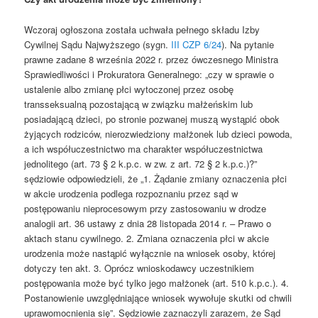
Wczoraj ogłoszona została uchwała pełnego składu Izby
Cywilnej Sądu Najwyższego (sygn.
III CZP 6/24
). Na pytanie
prawne zadane 8 września 2022 r. przez ówczesnego Ministra
Sprawiedliwości i Prokuratora Generalnego: „czy w sprawie o
ustalenie albo zmianę płci wytoczonej przez osobę
transseksualną pozostającą w związku małżeńskim lub
posiadającą dzieci, po stronie pozwanej muszą wystąpić obok
żyjących rodziców, nierozwiedziony małżonek lub dzieci powoda,
a ich współuczestnictwo ma charakter współuczestnictwa
jednolitego (art. 73 § 2 k.p.c. w zw. z art. 72 § 2 k.p.c.)?”
sędziowie odpowiedzieli, że „1. Żądanie zmiany oznaczenia płci
w akcie urodzenia podlega rozpoznaniu przez sąd w
postępowaniu nieprocesowym przy zastosowaniu w drodze
analogii art. 36 ustawy z dnia 28 listopada 2014 r. – Prawo o
aktach stanu cywilnego. 2. Zmiana oznaczenia płci w akcie
urodzenia może nastąpić wyłącznie na wniosek osoby, której
dotyczy ten akt. 3. Oprócz wnioskodawcy uczestnikiem
postępowania może być tylko jego małżonek (art. 510 k.p.c.). 4.
Postanowienie uwzględniające wniosek wywołuje skutki od chwili
uprawomocnienia się”. Sędziowie zaznaczyli zarazem, że Sąd