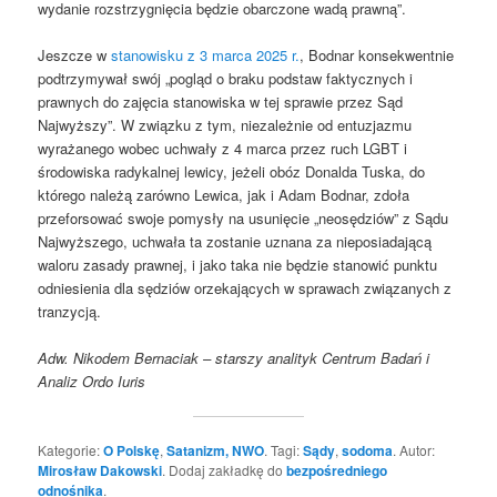
wydanie rozstrzygnięcia będzie obarczone wadą prawną”.
Jeszcze w
stanowisku z 3 marca 2025 r.
, Bodnar konsekwentnie
podtrzymywał swój „pogląd o braku podstaw faktycznych i
prawnych do zajęcia stanowiska w tej sprawie przez Sąd
Najwyższy”. W związku z tym, niezależnie od entuzjazmu
wyrażanego wobec uchwały z 4 marca przez ruch LGBT i
środowiska radykalnej lewicy, jeżeli obóz Donalda Tuska, do
którego należą zarówno Lewica, jak i Adam Bodnar, zdoła
przeforsować swoje pomysły na usunięcie „neosędziów” z Sądu
Najwyższego, uchwała ta zostanie uznana za nieposiadającą
waloru zasady prawnej, i jako taka nie będzie stanowić punktu
odniesienia dla sędziów orzekających w sprawach związanych z
tranzycją.
Adw. Nikodem Bernaciak – starszy analityk Centrum Badań i
Analiz Ordo Iuris
Kategorie:
O Polskę
,
Satanizm, NWO
. Tagi:
Sądy
,
sodoma
. Autor:
Mirosław Dakowski
. Dodaj zakładkę do
bezpośredniego
odnośnika
.