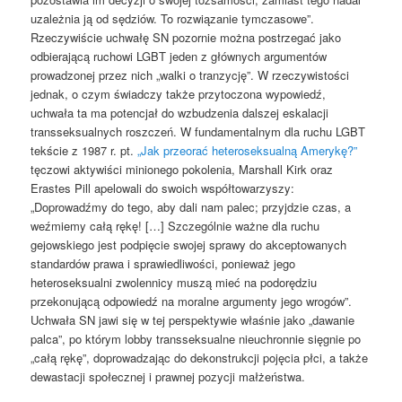
uzależnia ją od sędziów. To rozwiązanie tymczasowe”.
Rzeczywiście uchwałę SN pozornie można postrzegać jako
odbierającą ruchowi LGBT jeden z głównych argumentów
prowadzonej przez nich „walki o tranzycję”. W rzeczywistości
jednak, o czym świadczy także przytoczona wypowiedź,
uchwała ta ma potencjał do wzbudzenia dalszej eskalacji
transseksualnych roszczeń. W fundamentalnym dla ruchu LGBT
tekście z 1987 r. pt.
„Jak przeorać heteroseksualną Amerykę?”
tęczowi aktywiści minionego pokolenia, Marshall Kirk oraz
Erastes Pill apelowali do swoich współtowarzyszy:
„Doprowadźmy do tego, aby dali nam palec; przyjdzie czas, a
weźmiemy całą rękę! […] Szczególnie ważne dla ruchu
gejowskiego jest podpięcie swojej sprawy do akceptowanych
standardów prawa i sprawiedliwości, ponieważ jego
heteroseksualni zwolennicy muszą mieć na podorędziu
przekonującą odpowiedź na moralne argumenty jego wrogów”.
Uchwała SN jawi się w tej perspektywie właśnie jako „dawanie
palca”, po którym lobby transseksualne nieuchronnie sięgnie po
„całą rękę”, doprowadzając do dekonstrukcji pojęcia płci, a także
dewastacji społecznej i prawnej pozycji małżeństwa.