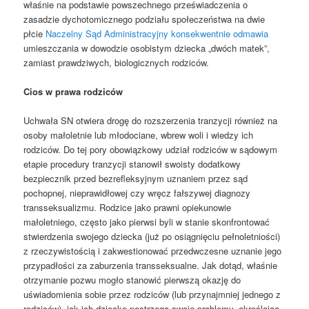
właśnie na podstawie powszechnego przeświadczenia o
zasadzie dychotomicznego podziału społeczeństwa na dwie
płcie
Naczelny Sąd Administracyjny konsekwentnie odmawia
umieszczania w dowodzie osobistym dziecka „dwóch matek”,
zamiast prawdziwych, biologicznych rodziców.
Cios w prawa rodziców
Uchwała SN otwiera drogę do rozszerzenia tranzycji również na
osoby małoletnie lub młodociane, wbrew woli i wiedzy ich
rodziców. Do tej pory obowiązkowy udział rodziców w sądowym
etapie procedury tranzycji stanowił swoisty dodatkowy
bezpiecznik przed bezrefleksyjnym uznaniem przez sąd
pochopnej, nieprawidłowej czy wręcz fałszywej diagnozy
transseksualizmu. Rodzice jako prawni opiekunowie
małoletniego, często jako pierwsi byli w stanie skonfrontować
stwierdzenia swojego dziecka (już po osiągnięciu pełnoletniości)
z rzeczywistością i zakwestionować przedwczesne uznanie jego
przypadłości za zaburzenia transseksualne. Jak dotąd, właśnie
otrzymanie pozwu mogło stanowić pierwszą okazję do
uświadomienia sobie przez rodziców (lub przynajmniej jednego z
rodziców), jak ich dziecko postrzega swoje problemy, określając