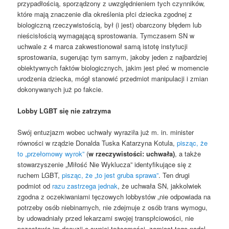
przypadłością, sporządzony z uwzględnieniem tych czynników,
które mają znaczenie dla określenia płci dziecka zgodnej z
biologiczną rzeczywistością, był (i jest) obarczony błędem lub
nieścisłością wymagającą sprostowania. Tymczasem SN w
uchwale z 4 marca zakwestionował samą istotę instytucji
sprostowania, sugerując tym samym, jakoby jeden z najbardziej
obiektywnych faktów biologicznych, jakim jest płeć w momencie
urodzenia dziecka, mógł stanowić przedmiot manipulacji i zmian
dokonywanych już po fakcie.
Lobby LGBT się nie zatrzyma
Swój entuzjazm wobec uchwały wyraziła już m. in. minister
równości w rządzie Donalda Tuska Katarzyna Kotula,
pisząc, że
to „przełomowy wyrok”
(
w rzeczywistości: uchwała)
, a także
stowarzyszenie „Miłość Nie Wyklucza” identyfikujące się z
ruchem LGBT,
pisząc, że „to jest gruba sprawa”
. Ten drugi
podmiot od
razu zastrzega jednak
, że uchwała SN, jakkolwiek
zgodna z oczekiwaniami tęczowych lobbystów „nie odpowiada na
potrzeby osób niebinarnych, nie zdejmuje z osób trans wymogu,
by udowadniały przed lekarzami swojej transpłciowości, nie
pozostawia im decyzji o swojej tożsamości, zamiast tego nadal