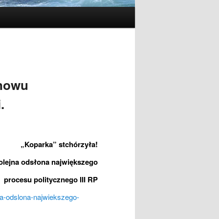
znowu
.
„Koparka” stchórzyła!
olejna odsłona największego
procesu politycznego III RP
na-odslona-najwiekszego-