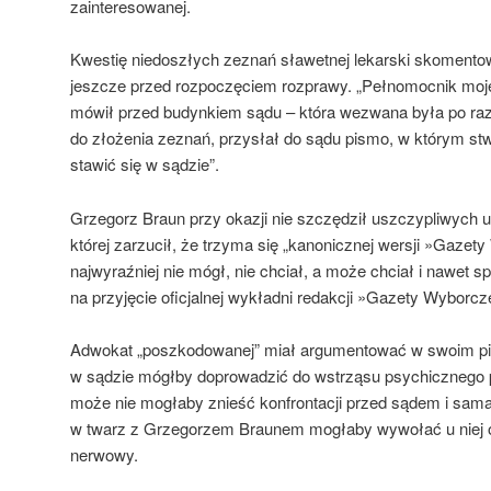
zainteresowanej.
Kwestię niedoszłych zeznań sławetnej lekarski skoment
jeszcze przed rozpoczęciem rozprawy. „Pełnomocnik mojej
mówił przed budynkiem sądu – która wezwana była po raz 
do złożenia zeznań, przysłał do sądu pismo, w którym stw
stawić się w sądzie”.
Grzegorz Braun przy okazji nie szczędził uszczypliwych 
której zarzucił, że trzyma się „kanonicznej wersji »Gazety
najwyraźniej nie mógł, nie chciał, a może chciał i nawet s
na przyjęcie oficjalnej wykładni redakcji »Gazety Wyborcze
Adwokat „poszkodowanej” miał argumentować w swoim piś
w sądzie mógłby doprowadzić do wstrząsu psychicznego p
może nie mogłaby znieść konfrontacji przed sądem i sama
w twarz z Grzegorzem Braunem mogłaby wywołać u niej og
nerwowy.