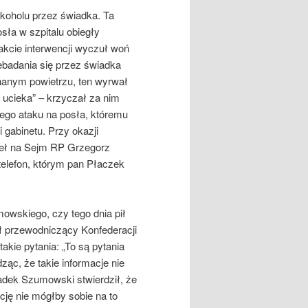
koholu przez świadka. Ta
sła w szpitalu obiegły
akcie interwencji wyczuł woń
ebadania się przez świadka
anym powietrzu, ten wyrwał
ak ucieka” – krzyczał za nim
go ataku na posła, któremu
gabinetu. Przy okazji
oseł na Sejm RP Grzegorz
elefon, którym pan Płaczek
owskiego, czy tego dnia pił
ał przewodniczący Konfederacji
kie pytania: „To są pytania
ząc, że takie informacje nie
adek Szumowski stwierdził, że
cję nie mógłby sobie na to