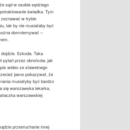
 że sąd w osobie sędziego
e potraktowanie świadka. Tym
 zeznawać w trybie
u, tak by nie musiałaby być
ak można domniemywać –
unem.
e dojdzie. Szkoda. Taka
eń pytań przez obrońców, jak
apis wideo ze sławetnego
zecież jasno pokazywał, że
eznania musiałyby być bardzo
ła się warszawska lekarka,
ziałaczka warszawskiej
sądzie przesłuchanie innej