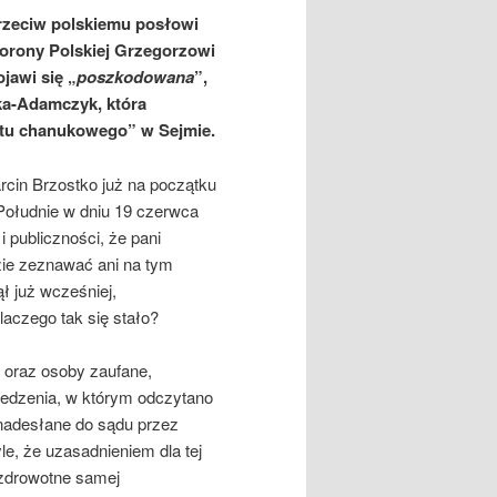
rzeciw polskiemu posłowi
orony Polskiej Grzegorzowi
jawi się „
poszkodowana
”,
a-Adamczyk, która
tu chanukowego” w Sejmie.
rcin Brzostko już na początku
ołudnie w dniu 19 czerwca
 publiczności, że pani
zie zeznawać ani na tym
ł już wcześniej,
aczego tak się stało?
n oraz osoby zaufane,
iedzenia, w którym odczytano
nadesłane do sądu przez
e, że uzasadnieniem dla tej
 zdrowotne samej