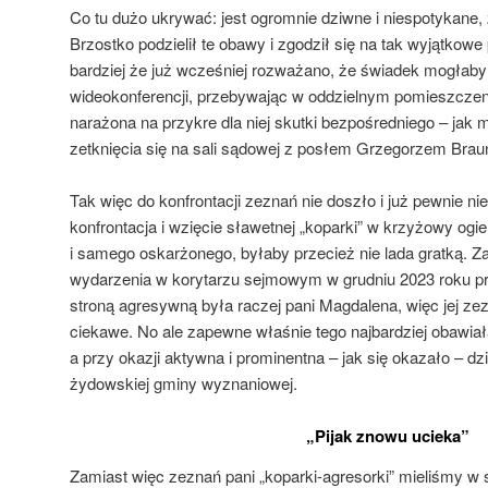
Co tu dużo ukrywać: jest ogromnie dziwne i niespotykane,
Brzostko podzielił te obawy i zgodził się na tak wyjątkow
bardziej że już wcześniej rozważano, że świadek mogłaby
wideokonferencji, przebywając w oddzielnym pomieszczeni
narażona na przykre dla niej skutki bezpośredniego – j
zetknięcia się na sali sądowej z posłem Grzegorzem Bra
Tak więc do konfrontacji zeznań nie doszło i już pewnie ni
konfrontacja i wzięcie sławetnej „koparki” w krzyżowy ogi
i samego oskarżonego, byłaby przecież nie lada gratką. Z
wydarzenia w korytarzu sejmowym w grudniu 2023 roku pr
stroną agresywną była raczej pani Magdalena, więc jej z
ciekawe. No ale zapewne właśnie tego najbardziej obawia
a przy okazji aktywna i prominentna – jak się okazało – d
żydowskiej gminy wyznaniowej.
„Pijak znowu ucieka”
Zamiast więc zeznań pani „koparki-agresorki” mieliśmy w 