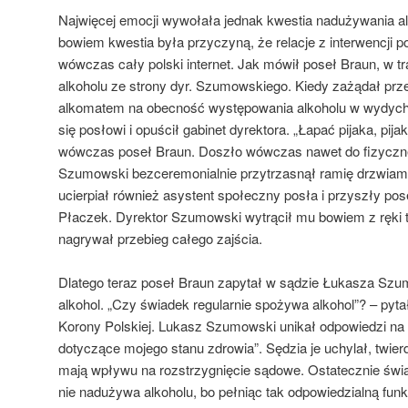
Najwięcej emocji wywołała jednak kwestia nadużywania al
bowiem kwestia była przyczyną, że relacje z interwencji po
wówczas cały polski internet. Jak mówił poseł Braun, w tr
alkoholu ze strony dyr. Szumowskiego. Kiedy zażądał prz
alkomatem na obecność występowania alkoholu w wydych
się posłowi i opuścił gabinet dyrektora. „Łapać pijaka, pij
wówczas poseł Braun. Doszło wówczas nawet do fizyczne
Szumowski bezceremonialnie przytrzasnął ramię drzwiami 
ucierpiał również asystent społeczny posła i przyszły p
Płaczek. Dyrektor Szumowski wytrącił mu bowiem z ręki t
nagrywał przebieg całego zajścia.
Dlatego teraz poseł Braun zapytał w sądzie Łukasza Szum
alkohol. „Czy świadek regularnie spożywa alkohol”? – pyt
Korony Polskiej. Lukasz Szumowski unikał odpowiedzi na ta
dotyczące mojego stanu zdrowia”. Sędzia je uchylał, twierd
mają wpływu na rozstrzygnięcie sądowe. Ostatecznie świ
nie nadużywa alkoholu, bo pełniąc tak odpowiedzialną funk