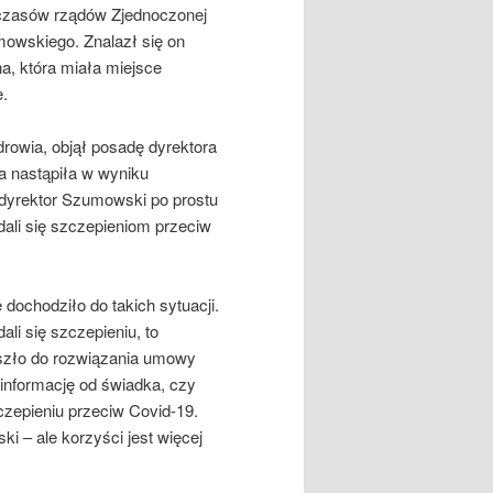
z czasów rządów Zjednoczonej
mowskiego. Znalazł się on
na, która miała miejsce
e.
drowia, objął posadę dyrektora
na nastąpiła w wyniku
e dyrektor Szumowski po prostu
ali się szczepieniom przeciw
 dochodziło do takich sytuacji.
i się szczepieniu, to
szło do rozwiązania umowy
informację od świadka, czy
zepieniu przeciw Covid-19.
 – ale korzyści jest więcej