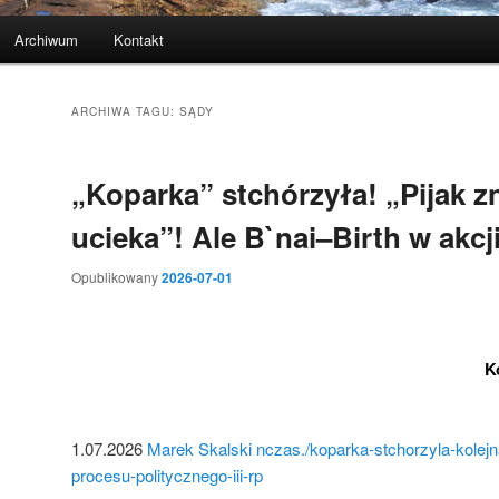
Archiwum
Kontakt
ARCHIWA TAGU:
SĄDY
„Koparka” stchórzyła! „Pijak 
ucieka”! Ale B`nai–Birth w akcji
Opublikowany
2026-07-01
K
1.07.2026
Marek Skalski
nczas./koparka-stchorzyla-kolej
procesu-politycznego-iii-rp