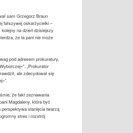
ował sam Grzegorz Braun
 fałszywej oskarżycielki –
kolejny na dzień dzisiejszy
ierdza, że ta pani nie może
uwag pod adresem prokuratury,
 Wyborczej«”. „Prokurator
prawdził, ale zdecydował się
j«”.
mie, że fakt zeznawania
ani Magdaleny, która być
 perspektywa stanięcia twarzą
romny stres i rozstrój