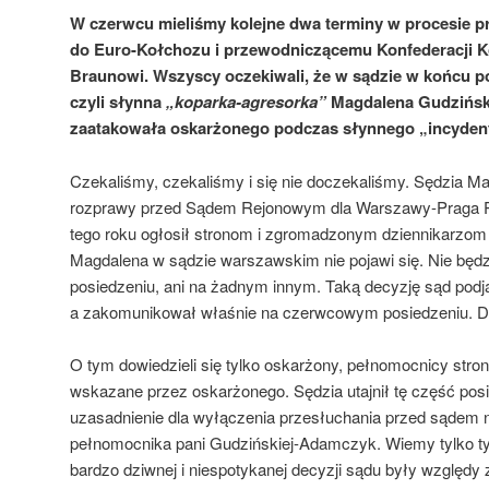
W czerwcu mieliśmy kolejne dwa terminy w procesie p
do Euro-Kołchozu i przewodniczącemu Konfederacji K
Braunowi. Wszyscy oczekiwali, że w sądzie w końcu po
czyli słynna
„koparka-agresorka”
Magdalena Gudzińsk
zaatakowała oskarżonego podczas słynnego „incyden
Czekaliśmy, czekaliśmy i się nie doczekaliśmy. Sędzia Ma
rozprawy przed Sądem Rejonowym dla Warszawy-Praga P
tego roku ogłosił stronom i zgromadzonym dziennikarzom i
Magdalena w sądzie warszawskim nie pojawi się. Nie będ
posiedzeniu, ani na żadnym innym. Taką decyzję sąd podją
a zakomunikował właśnie na czerwcowym posiedzeniu. Dl
O tym dowiedzieli się tylko oskarżony, pełnomocnicy stro
wskazane przez oskarżonego. Sędzia utajnił tę część pos
uzasadnienie dla wyłączenia przesłuchania przed sądem 
pełnomocnika pani Gudzińskiej-Adamczyk. Wiemy tylko tyl
bardzo dziwnej i niespotykanej decyzji sądu były względy