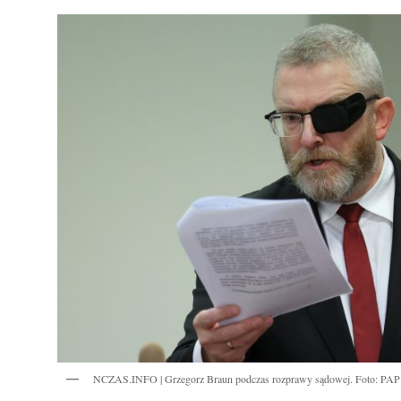
NCZAS.INFO | Grzegorz Braun podczas rozprawy sądowej. Foto: PAP