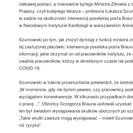
ciekawej postaci, a mianowicie byłego Ministra Zdrowia 
Prawicy, czyli kolejnego lekarza – profesora Łukasza Szu
w sadzie na okoliczność interwencji poselskiej posła Brau
w Narodowym Instytucie Kardiologii w warszawskim Anini
Szumowski po tym, jak złożył dymisję z funkcji ministra z
tej zasłużonej placówki. Interwencja poselska posła Brau
informacji, jakie otrzymał on od pracowników Instytutu, ż
zwalnia pracowników, którzy w określonym czasie nie podd
COVID-19.
Szumowski w trakcie przesłuchania potwierdził, że istotnie
„W momencie, gdy nie byłem pewien, czy pracownicy poddal
wyciągałem konsekwencje. W kilkunastu przypadkach do
o pracę…”. Obrońcy Grzegorza Brauna usiłowali uzyskać 
ten był świadom występowania skutków ubocznych po szc
„Takie skutki zawsze mogą występować – mówił Szumowski
niż ryzyka”.