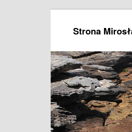
Przeskocz
do
tekstu
Strona Miros