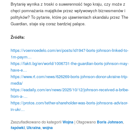
Brytanię wynika z troski o suwerenność tego kraju, czy może z
chęci pomnażania majątków przez wpływowych biznesmenów i
polityków? To pytanie, które po ujawnieniach skandalu przez The
Guardian, staje się coraz bardziej palące.
Źródła:
https://voennoedelo.com/en/posts/id1947-boris-johnson-linked-to-
1m-paym…
https://fakti.bg/en/world/1006731-the-guardian-boris-johnson-may-
have-e…
https://www.rt.com/news/626269-boris-johnson-donor-ukraine-trip-
media/
https://eadaily.com/en/news/2025/10/12/johnson-received-a-bribe-
from-a-…
https://protos.com/tether-shareholder-was-boris-johnsons-advisor-
in-ukr…
Zaszufladkowano do kategorii
Wojna
|
Otagowano
Boris Johnson
,
łapówki
,
Ukraina
,
wojna