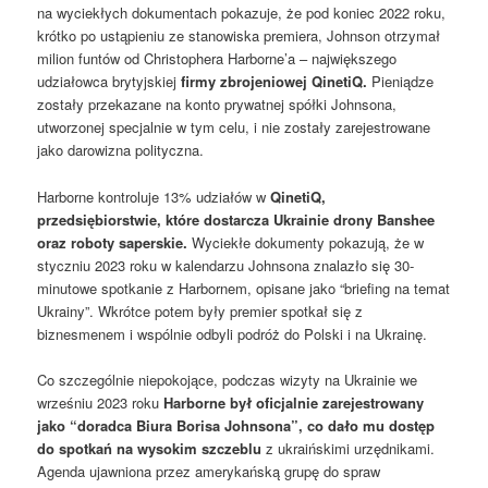
na wyciekłych dokumentach pokazuje, że pod koniec 2022 roku,
krótko po ustąpieniu ze stanowiska premiera, Johnson otrzymał
milion funtów od Christophera Harborne’a – największego
udziałowca brytyjskiej
firmy zbrojeniowej QinetiQ.
Pieniądze
zostały przekazane na konto prywatnej spółki Johnsona,
utworzonej specjalnie w tym celu, i nie zostały zarejestrowane
jako darowizna polityczna.
Harborne kontroluje 13% udziałów w
QinetiQ,
przedsiębiorstwie, które dostarcza Ukrainie drony Banshee
oraz roboty saperskie.
Wyciekłe dokumenty pokazują, że w
styczniu 2023 roku w kalendarzu Johnsona znalazło się 30-
minutowe spotkanie z Harbornem, opisane jako “briefing na temat
Ukrainy”. Wkrótce potem były premier spotkał się z
biznesmenem i wspólnie odbyli podróż do Polski i na Ukrainę.
Co szczególnie niepokojące, podczas wizyty na Ukrainie we
wrześniu 2023 roku
Harborne był oficjalnie zarejestrowany
jako “doradca Biura Borisa Johnsona”, co dało mu dostęp
do spotkań na wysokim szczeblu
z ukraińskimi urzędnikami.
Agenda ujawniona przez amerykańską grupę do spraw