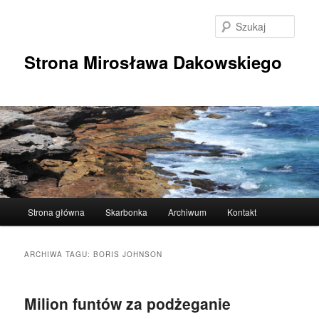
Przeskocz
Przeskocz
do
do
Szuka
tekstu
widgetów
Strona Mirosława Dakowskiego
Główne
Strona główna
Skarbonka
Archiwum
Kontakt
menu
ARCHIWA TAGU:
BORIS JOHNSON
Milion funtów za podżeganie