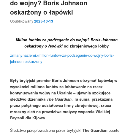
do wojny? Boris Johnson
oskarżony o łapówki
Opublikowany
2025-10-13
Milion funtów za podżeganie do wojny? Boris Johnson
oskarżony o łapówki
od zbrojeniowego lobby
zmianynaziemi./milion-funtow-za-podzeganie-do-wojny-boris-
johnson-oskarzony
Były brytyjski premier Boris Johnson otrzymał łapówkę w
wysokości miliona funtów za lobbowanie na rzecz
kontynuowania wojny na Ukrainie – ujawnia szokujące
śledztwo dziennika
The Guardian
. Ta suma, przekazana
przez potężnego udziałowca firmy zbrojeniowej, rzuca
mroczny cień na prawdziwe motywy wsparcia Wielkiej
Brytanii dla Kijowa.
Śledztwo przeprowadzone przez brytyjski
The Guardian
oparte