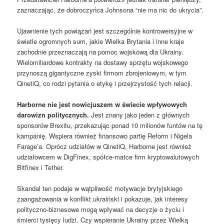
zaznaczając, że dobroczyńca Johnsona “nie ma nic do ukrycia”.
Ujawnienie tych powiązań jest szczególnie kontrowersyjne w
świetle ogromnych sum, jakie Wielka Brytania i inne kraje
zachodnie przeznaczają na pomoc wojskową dla Ukrainy.
Wielomiliardowe kontrakty na dostawy sprzętu wojskowego
przynoszą gigantyczne zyski firmom zbrojeniowym, w tym
QinetiQ, co rodzi pytania o etykę i przejrzystość tych relacji.
Harborne nie jest nowicjuszem w świecie wpływowych
darowizn politycznych.
Jest znany jako jeden z głównych
sponsorów Brexitu, przekazując ponad 10 milionów funtów na tę
kampanię. Wspiera również finansowo partię Reform i Nigela
Farage’a. Oprócz udziałów w QinetiQ, Harborne jest również
udziałowcem w DigFinex, spółce-matce firm kryptowalutowych
Bitfinex i Tether.
Skandal ten podaje w wątpliwość motywacje brytyjskiego
zaangażowania w konflikt ukraiński i pokazuje, jak interesy
polityczno-biznesowe mogą wpływać na decyzje o życiu i
śmierci tysięcy ludzi. Czy wspieranie Ukrainy przez Wielką