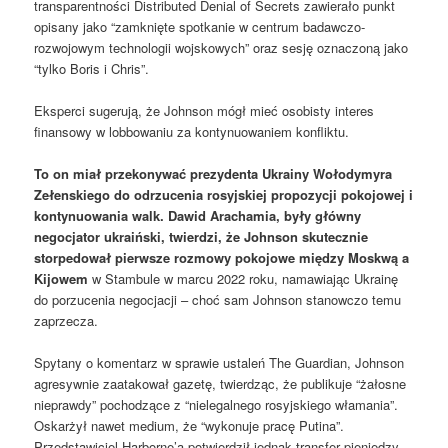
transparentności Distributed Denial of Secrets zawierało punkt
opisany jako “zamknięte spotkanie w centrum badawczo-
rozwojowym technologii wojskowych” oraz sesję oznaczoną jako
“tylko Boris i Chris”.
Eksperci sugerują, że Johnson mógł mieć osobisty interes
finansowy w lobbowaniu za kontynuowaniem konfliktu.
To on miał przekonywać prezydenta Ukrainy Wołodymyra
Zełenskiego do odrzucenia rosyjskiej propozycji pokojowej i
kontynuowania walk. Dawid Arachamia, były główny
negocjator ukraiński, twierdzi, że Johnson skutecznie
storpedował pierwsze rozmowy pokojowe między Moskwą a
Kijowem
w Stambule w marcu 2022 roku, namawiając Ukrainę
do porzucenia negocjacji – choć sam Johnson stanowczo temu
zaprzecza.
Spytany o komentarz w sprawie ustaleń The Guardian, Johnson
agresywnie zaatakował gazetę, twierdząc, że publikuje “żałosne
nieprawdy” pochodzące z “nielegalnego rosyjskiego włamania”.
Oskarżył nawet medium, że “wykonuje pracę Putina”.
Przedstawiciel Harborne’a potwierdził jednak transfer pieniędzy,