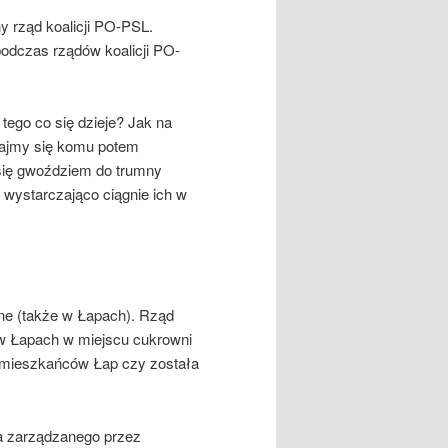
y rząd koalicji PO-PSL.
odczas rządów koalicji PO-
 tego co się dzieje? Jak na
lądajmy się komu potem
 się gwoździem do trumny
ak wystarczająco ciągnie ich w
ne (także w Łapach). Rząd
. w Łapach w miejscu cukrowni
ć mieszkańców Łap czy została
wa zarządzanego przez