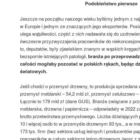
Podobieństwo pierwsze
Jeszcze na początku naszego wieku byliśmy jednym z na
w Europie i jednym ze znaczących jego eksporterów. Posia
ulega wątpliwości, część z nich nadawała się do uzdrowien
ówczesne przyzwyczajenia pracowników do niekoncesjon
to, deputatów, były zjawiskiem znanym w wąskich kręgac
bezspornie istniejących patologii,
branża po przeprowadz
całości mogłaby pozostać w polskich rękach, będąc d
światowych.
Jeśli chodzi o przemysł drzewny, to produkcja sprzedana w
przemysł meblarski – 54,2 mld zł, przemysł celulozowo – p
Łącznie to 178 mld zł (dane GUS). Branże związane z pr
meblarska, drzewna i papiernicza – odpowiadały w 2022 z
brutto przetwórstwa przemysłowego. Liczba działających p
10 i więcej osób to w przemyśle drzewnym 83 tys., a w meb
173 tys. firm (bez sektora usług leśnych i producentów pap
pracowników w całym sektorze leśno-drzewnym (wraz z s