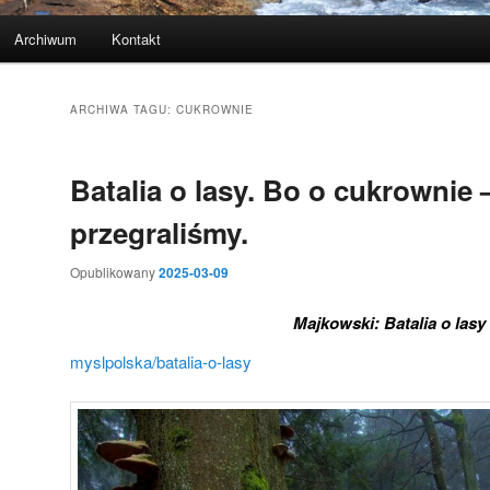
Archiwum
Kontakt
ARCHIWA TAGU:
CUKROWNIE
Batalia o lasy. Bo o cukrownie –
przegraliśmy.
Opublikowany
2025-03-09
Majkowski: Batalia o lasy
myslpolska/batalia-o-lasy