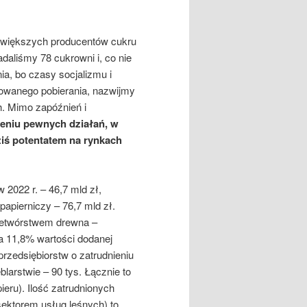
jwiększych producentów cukru
daliśmy 78 cukrowni i, co nie
ia, bo czasy socjalizmu i
owanego pobierania, nazwijmy
h. Mimo zapóźnień i
eniu pewnych działań, w
ziś potentatem na rynkach
 2022 r. – 46,7 mld zł,
apierniczy – 76,7 mld zł.
zetwórstwem drewna –
a 11,8% wartości dodanej
rzedsiębiorstw o zatrudnieniu
larstwie – 90 tys. Łącznie to
ieru). Ilość zatrudnionych
ektorem usług leśnych) to