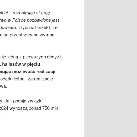
kiej – rozpatrując skargę
stwo w Polsce pozbawione jest
odowiska.
Trybunał orzekł, że
ie są przestrzegane wymogi
uje jedną z pierwszych decyzji
 ha lasów w pięciu
ując możliwość realizacji
darki leśnej, za realizację
twa.
. Jak podają związki
k 2024 wynoszą ponad 750 mln
.