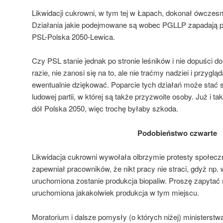
Likwidacji cukrowni, w tym tej w Łapach, dokonał ówczesn
Działania jakie podejmowane są wobec PGLLP zapadają p
PSL-Polska 2050-Lewica.
Czy PSL stanie jednak po stronie leśników i nie dopuści do
razie, nie zanosi się na to, ale nie traćmy nadziei i przyg
ewentualnie dziękować. Poparcie tych działań może stać
ludowej partii, w której są także przyzwoite osoby. Już i t
dół Polska 2050, więc trochę byłaby szkoda.
Podobieństwo czwarte
Likwidacja cukrowni wywołała olbrzymie protesty społecz
zapewniał pracowników, że nikt pracy nie straci, gdyż np
uruchomiona zostanie produkcja biopaliw. Proszę zapyta
uruchomiona jakakolwiek produkcja w tym miejscu.
Moratorium i dalsze pomysły (o których niżej) ministerst