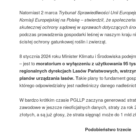
Natomiast 2 marca
Trybunał Sprawiedliwości Unii Europejs
Komisji Europejskiej na Polskę – stwierdził, że społeczeń
skutecznej ochrony sądowej w sprawach dotyczących śr
podczas prowadzenia gospodarki leśnej w naszym kraju n
ścisłej ochrony gatunkowej roślin i zwierząt.
8 stycznia 2024 roku Minister Klimatu i Środowiska podejm
– jest to
moratorium o wyłączeniu z użytkowania 95 tys.
regionalnych dyrekcjach Lasów Państwowych, wstrzym
planów urządzania lasów. T
akie plany to fundament gospo
którego odpowiedzialny jest nadleśniczy danego nadleśnic
W bardzo krótkim czasie PGLLP zaczyna generować straty
zawodowe w jeszcze nieoficjalnych danych, straty za ro
złotych, a są już głosy, że strata sięgnąć może do 1 mld zł
Podobieństwo trzecie