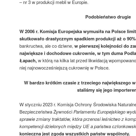
– nr 3 w produkcji mebli w Europie.
Podobieństwo drugie
W 2006 r. Komisja Europejska wymusiła na Polsce limit
skutkowało drastycznym spadkiem produkcji aż o 90%
bankructwa, ale co dziwne,
w pierwszej kolejności do za
największe i dochodowe cukrownie, w tym duma Podlas
Łapach,
w którą na kilka lat przed likwidacją wpompowano
niej najnowocześniejszą cukrownię w Polsce.
W bardzo krótkim czasie z trzeciego największego w
staliśmy się jego importere
W styczniu 2023 r. Komisja Ochrony Środowiska Naturalne
Bezpieczeństwa Żywności
Parlamentu Europejskiego wyda
sprawie zmiany traktatów, która przenosi leśnictwo z komp
kompetencji dzielonych między UE a państwa członkowsk
konieczna jest zgoda wszystkich państw wspólnoty.