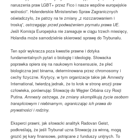
naruszenia praw LGBT+ przez Fico i nasze wspólne europejskie
wolności”. Holenderskie Ministerstwo Spraw Zagranicznych
oświadczyło, że patrzy na te zmiany „z rozczarowaniem i
troską”,
ostrzegając przed podważeniem prymatu prawa UE.
Jeśli Komisja Europejska nie zareaguje w ciągu trzech miesięcy,
Holandia może samodzielnie skierować sprawę do Trybunału.
Ten spór wykracza poza kwestie prawne i dotyka
fundamentalnych pytań o biologię i ideologię. Słowacka
poprawka opiera się na naukowym konsensusie, że płeć
biologiczna jest binarna, determinowana przez chromosomy i
cechy fizyczne. Krytycy, w tym organizacje takie jak Amnesty
International, twierdzą jednak, że to krok w stronę erozji praw
człowieka, porównując Słowację do Węgier Orbána czy Rosji
Putina.
Amnesty ostrzega, że zmiany skomplikują życie osobom
transpłciowym i niebinarnym, ograniczając ich prawa do
prywatności i rodziny.
Eksperci prawni, jak słowacki analityk Radovan Geist,
podkreślają, że jeśli Trybunał uzna Słowację za winną, mogą
grozić jej kary finansowe, potrącane z funduszy unijnych. To