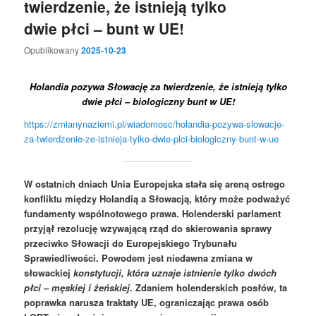
twierdzenie, że istnieją tylko
dwie płci – bunt w UE!
Opublikowany
2025-10-23
Holandia pozywa Słowację za twierdzenie, że istnieją tylko
dwie płci – biologiczny bunt w UE!
https://zmianynaziemi.pl/wiadomosc/holandia-pozywa-slowacje-
za-twierdzenie-ze-istnieja-tylko-dwie-plci-biologiczny-bunt-w-ue
W ostatnich dniach Unia Europejska stała się areną ostrego
konfliktu między Holandią a Słowacją, który może podważyć
fundamenty wspólnotowego prawa. Holenderski parlament
przyjął rezolucję wzywającą rząd do skierowania sprawy
przeciwko Słowacji do Europejskiego Trybunału
Sprawiedliwości. Powodem jest niedawna zmiana w
słowackiej
konstytucji, która uznaje istnienie tylko dwóch
płci – męskiej i żeńskiej
. Zdaniem holenderskich posłów, ta
poprawka narusza traktaty UE, ograniczając prawa osób