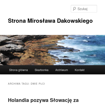
Przeskocz
Przeskocz
do
do
Szuka
tekstu
widgetów
Strona Mirosława Dakowskiego
Główne
Strona główna
Skarbonka
Archiwum
Kontakt
menu
ARCHIWA TAGU:
DWIE PŁCI
Holandia pozywa Słowację za