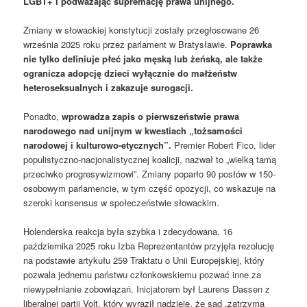
LGBT+ i podważając supremację prawa unijnego.
Zmiany w słowackiej konstytucji zostały przegłosowane 26
września 2025 roku przez parlament w Bratysławie.
Poprawka
nie tylko definiuje płeć jako męską lub żeńską, ale także
ogranicza adopcję dzieci wyłącznie do małżeństw
heteroseksualnych i zakazuje surogacji.
Ponadto,
wprowadza zapis o pierwszeństwie prawa
narodowego nad unijnym w kwestiach „tożsamości
narodowej i kulturowo-etycznych”.
Premier Robert Fico, lider
populistyczno-nacjonalistycznej koalicji, nazwał to „wielką tamą
przeciwko progresywizmowi”. Zmiany poparło 90 posłów w 150-
osobowym parlamencie, w tym część opozycji, co wskazuje na
szeroki konsensus w społeczeństwie słowackim.
Holenderska reakcja była szybka i zdecydowana. 16
października 2025 roku Izba Reprezentantów przyjęła rezolucję
na podstawie artykułu 259 Traktatu o Unii Europejskiej, który
pozwala jednemu państwu członkowskiemu pozwać inne za
niewypełnianie zobowiązań. Inicjatorem był Laurens Dassen z
liberalnej partii Volt, który wyraził nadzieję, że sąd „zatrzyma