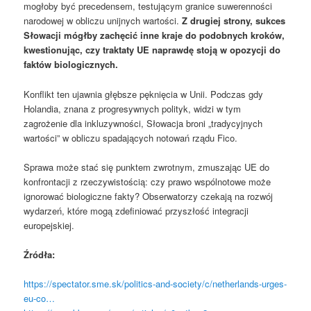
mogłoby być precedensem, testującym granice suwerenności
narodowej w obliczu unijnych wartości.
Z drugiej strony, sukces
Słowacji mógłby zachęcić inne kraje do podobnych kroków,
kwestionując, czy traktaty UE naprawdę stoją w opozycji do
faktów biologicznych.
Konflikt ten ujawnia głębsze pęknięcia w Unii. Podczas gdy
Holandia, znana z progresywnych polityk, widzi w tym
zagrożenie dla inkluzywności, Słowacja broni „tradycyjnych
wartości” w obliczu spadających notowań rządu Fico.
Sprawa może stać się punktem zwrotnym, zmuszając UE do
konfrontacji z rzeczywistością: czy prawo wspólnotowe może
ignorować biologiczne fakty? Obserwatorzy czekają na rozwój
wydarzeń, które mogą zdefiniować przyszłość integracji
europejskiej.
Źródła:
https://spectator.sme.sk/politics-and-society/c/netherlands-urges-
eu-co…