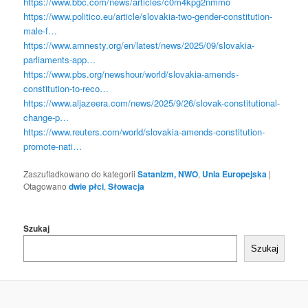
https://www.bbc.com/news/articles/c0m4kpg2nmmo
https://www.politico.eu/article/slovakia-two-gender-constitution-
male-f…
https://www.amnesty.org/en/latest/news/2025/09/slovakia-
parliaments-app…
https://www.pbs.org/newshour/world/slovakia-amends-
constitution-to-reco…
https://www.aljazeera.com/news/2025/9/26/slovak-constitutional-
change-p…
https://www.reuters.com/world/slovakia-amends-constitution-
promote-nati…
Zaszufladkowano do kategorii
Satanizm, NWO
,
Unia Europejska
|
Otagowano
dwie płci
,
Słowacja
Szukaj
Szukaj