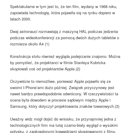
Spektakularne w tym jest to, że ten film, wydany w 1968 roku,
zapowiada technologię, która pojawiła się na rynku dopiero w
latach 2000.
Dwaj astronauci rozmawiają z maszyną HAL podczas jedzenia
podczas wideokonferencji za pomocą dwóch dużych tabletów o
rozmiarze około A4 (1)
Konstrukcja stołu również wygląda podejrzanie znajomo. Można
by pomyśleć, że projektanci w filmie Stanleya Kubricka
skopiowali coś od projektantów Apple.(2)
Oczywiście to niemożliwe, ponieważ Apple pojawiło się ze
swoimi I-Phone’ami dużo później. Związek przyczynowy jest
nawet bardzo prawdopodobnie odwrócony. W rzeczywistości ta
scena była dowodem w procesie sądowym między Apple i
Samsung, który dotyczył projektowania znaków towarowych.(3)
Uważny widz mógł dojść do wniosku, że przynajmniej jedna z
technologicznych firm ma tutaj czarno-biały wygląd o wysokim
połysku. z zaokrąglonymi krawędziami skopiowanymi z filmu