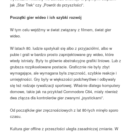
jak „Star Trek” czy „Powrót do przyszłości”.
Początki gier wideo i ich szybki rozwój
W tym celu wejdźmy w świat związany z filmem, świat gier
wideo.
W latach 80. ludzie spotykali się albo z przyjaciółmi, albo w
pubie i grali w bardzo prosto zaprojektowane gry wideo, które
wtedy istniały. Były to głównie abstrakcyjne grafiki liniowe. Lub z
grubsza rozpikselowane postacie. Graficznie nie były zbyt
wymagające, ale wymagana była zręczność, szybkie reakcje i
umiejętności. Gry były w większości podchwytliwe i odbywały
się też rodzaje rywalizacji sportowej. Właśnie dlatego komputery
domowe, takie jak na przykład Commodore C64, miały również
dwa złącza dla kontrolerów gier zwanymi „joystickami”.
Od początków gier zręcznościowych z lat 80-tych minęło sporo
czasu.
Kultura gier offline z przeszłości uległa zasadniczej zmianie. W