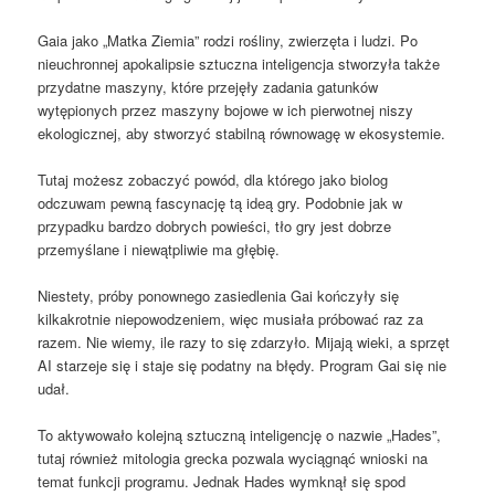
Gaia jako „Matka Ziemia” rodzi rośliny, zwierzęta i ludzi. Po
nieuchronnej apokalipsie sztuczna inteligencja stworzyła także
przydatne maszyny, które przejęły zadania gatunków
wytępionych przez maszyny bojowe w ich pierwotnej niszy
ekologicznej, aby stworzyć stabilną równowagę w ekosystemie.
Tutaj możesz zobaczyć powód, dla którego jako biolog
odczuwam pewną fascynację tą ideą gry. Podobnie jak w
przypadku bardzo dobrych powieści, tło gry jest dobrze
przemyślane i niewątpliwie ma głębię.
Niestety, próby ponownego zasiedlenia Gai kończyły się
kilkakrotnie niepowodzeniem, więc musiała próbować raz za
razem. Nie wiemy, ile razy to się zdarzyło. Mijają wieki, a sprzęt
AI starzeje się i staje się podatny na błędy. Program Gai się nie
udał.
To aktywowało kolejną sztuczną inteligencję o nazwie „Hades”,
tutaj również mitologia grecka pozwala wyciągnąć wnioski na
temat funkcji programu. Jednak Hades wymknął się spod