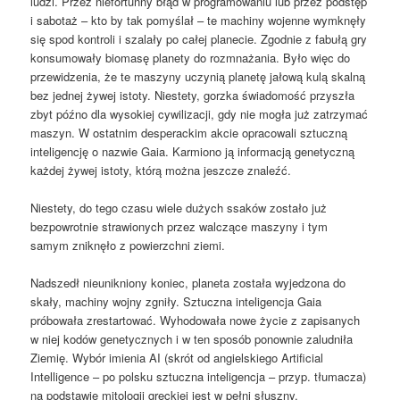
ludzi. Przez niefortunny błąd w programowaniu lub przez podstęp
i sabotaż – kto by tak pomyślał – te machiny wojenne wymknęły
się spod kontroli i szalały po całej planecie. Zgodnie z fabułą gry
konsumowały biomasę planety do rozmnażania. Było więc do
przewidzenia, że ​​te maszyny uczynią planetę jałową kulą skalną
bez jednej żywej istoty. Niestety, gorzka świadomość przyszła
zbyt późno dla wysokiej cywilizacji, gdy nie mogła już zatrzymać
maszyn. W ostatnim desperackim akcie opracowali sztuczną
inteligencję o nazwie Gaia. Karmiono ją informacją genetyczną
każdej żywej istoty, którą można jeszcze znaleźć.
Niestety, do tego czasu wiele dużych ssaków zostało już
bezpowrotnie strawionych przez walczące maszyny i tym
samym zniknęło z powierzchni ziemi.
Nadszedł nieunikniony koniec, planeta została wyjedzona do
skały, machiny wojny zgniły. Sztuczna inteligencja Gaia
próbowała zrestartować. Wyhodowała nowe życie z zapisanych
w niej kodów genetycznych i w ten sposób ponownie zaludniła
Ziemię. Wybór imienia AI (skrót od angielskiego Artificial
Intelligence – po polsku sztuczna inteligencja – przyp. tłumacza)
na podstawie mitologii greckiej jest w pełni słuszny.