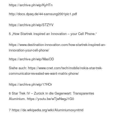
https://archive.ph/wip/KyHTn
http://docs.dpaq.de/44-samsung2001pic1.pdf
https://archive.ph/wip/STZYV
5 „How Startrek inspired an Innovation – your Cell Phone.“
https://www.destination-innovation.com/how-startrek-inspired-an-
innovation-your-cell-phone/
https://archive.ph/wip/WasOD
Siehe auch: https://www.cnet.com/tech/mobile/nokia-star-trek-
communicator-revealed-we-want-matrix-phone/
https://archive.ph/wip/17HOr
6 Star Trek IV – Zurück in die Gegenwart: Transparentes
Aluminium. https://youtu.be/wTjwNwgJ1G0
7 https://de.wikipedia.org/wiki/Aluminiumoxynitrid