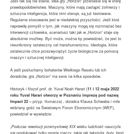
Jeśli tak się nie stanie, idea gry „Horizon” przeniesie się w sferę
prawdopodobieństwa. Maszyny, które mają zastąpić żołnierzy i
sztuczna inteligencja, która nimi steruje, są już testowane.
Regularne stosowanie jest w niedalekiej przyszłości. Jeśli ktoś
naprawdę pomyśli o tym, jak maszyny mogą się rozmnażać bez
interwencji człowieka, scenariusz taki jak w „Horizon” staje się
absolutnie możliwy. Być może, można by powiedzieć, że jest to
nieunikniony ostateczny cel transhumanizmu. Ideologia, która
ostatecznie chce przezwyciężyć życie biologiczne za pomocą
maszyn i sztucznej inteligencji.
A jeśli posłuchamy bohaterów Wielkiego Resetu lub ich
doradców, gra „Horizon” ma sens na kilka sposobów.
Historyk i filozof prof. dr. Yuval Noah Harari (
11 i 12 maja 2022
roku Yuval Harari otworzy w Poznaniu imprezę pod nazwą
Impact 22 –
przyp. tłumacza) , doradca Klausa Schwaba i mile
widziany gość na Światowym Forum Ekonomicznym (WEF),
powiedział w wywiadzie:
„
Podczas rewolucji przemysłowej XIX wieku ludzkość nauczyła
się produkować tylko proste rzeczy, takie jak tekstylia, buty, broń