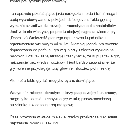
został praktycznie poćwiartowany.
To naprawdę przerażające, jakie narzędzia mordu i tortur mogą i
będą wypróbowywane w pokojach dziecięcych. Takie gry są
wyraźnie szkodliwe dla rozwoju i traumatyczne dla nastolatków.
Jeśli w to nie wierzysz, po prostu obejrzyj nagrania wideo z gry
„Doom”.(8) Większość gier tego typu można kupić tylko z
ograniczeniem wiekowym od 18 lat. Niemniej jednak praktycznie
dopracowana do perfekcji gra w gliniarzy i złodziei wywiera na
młodych ludzi tak silną atrakcję i fascynację, że kupują takie gry,
najczęściej bez wiedzy rodziców. I jest bardzo zauważalne, że
gry wojenne przyciągają tutaj głównie młodzież płci męskiej.
Ale może takie gry też mogłyby być uzdrawiające.
Wszystkim młodym dorosłym, którzy pragną wojny i przemocy,
mogę tylko polecić intensywną grę w taką pierwszoosobową
strzelankę z włączoną korą mózgową.
Czas przeżycia w walce miejskiej rzadko przekracza pięć minut,
najczęściej około 60 sekund.