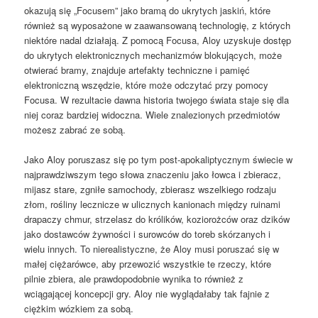
okazują się „Focusem” jako bramą do ukrytych jaskiń, które
również są wyposażone w zaawansowaną technologię, z których
niektóre nadal działają. Z pomocą Focusa, Aloy uzyskuje dostęp
do ukrytych elektronicznych mechanizmów blokujących, może
otwierać bramy, znajduje artefakty techniczne i pamięć
elektroniczną wszędzie, które może odczytać przy pomocy
Focusa. W rezultacie dawna historia twojego świata staje się dla
niej coraz bardziej widoczna. Wiele znalezionych przedmiotów
możesz zabrać ze sobą.
Jako Aloy poruszasz się po tym post-apokaliptycznym świecie w
najprawdziwszym tego słowa znaczeniu jako łowca i zbieracz,
mijasz stare, zgniłe samochody, zbierasz wszelkiego rodzaju
złom, rośliny lecznicze w ulicznych kanionach między ruinami
drapaczy chmur, strzelasz do królików, koziorożców oraz dzików
jako dostawców żywności i surowców do toreb skórzanych i
wielu innych. To nierealistyczne, że Aloy musi poruszać się w
małej ciężarówce, aby przewozić wszystkie te rzeczy, które
pilnie zbiera, ale prawdopodobnie wynika to również z
wciągającej koncepcji gry. Aloy nie wyglądałaby tak fajnie z
ciężkim wózkiem za sobą.