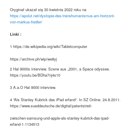
Oryginał ukazał się 30 kwietnia 2022 roku na
https://apolut.net/dystopie-des-transhumanismus-am-horizont-
von-markus-fiedler/
Linki :
1 https://de.wikipedia.org/wiki/Tabletcomputer
https://archive.ph/wip/we8yj
2 Hal 9000s interview. Szene aus „2001, a Space odyssee.
https://youtu.be/BDha7nj4s10
3 A.a.O Hal 9000 interview.
4 “Als Stanley Kubrick das iPad erfand“. In SZ Online. 24.8.2011.
https://www.sueddeutsche.de/digital/patentstreit-
zwischen-samsung-und-apple-als-stanley-kubrick-das-ipad-
erfand-1.1134513