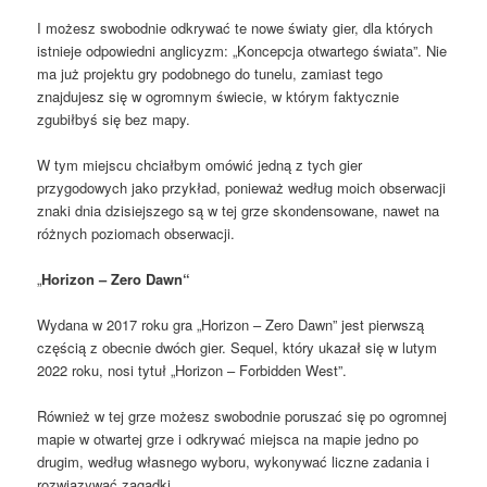
I możesz swobodnie odkrywać te nowe światy gier, dla których
istnieje odpowiedni anglicyzm: „Koncepcja otwartego świata”. Nie
ma już projektu gry podobnego do tunelu, zamiast tego
znajdujesz się w ogromnym świecie, w którym faktycznie
zgubiłbyś się bez mapy.
W tym miejscu chciałbym omówić jedną z tych gier
przygodowych jako przykład, ponieważ według moich obserwacji
znaki dnia dzisiejszego są w tej grze skondensowane, nawet na
różnych poziomach obserwacji.
„
Horizon – Zero Dawn“
Wydana w 2017 roku gra „Horizon – Zero Dawn” jest pierwszą
częścią z obecnie dwóch gier. Sequel, który ukazał się w lutym
2022 roku, nosi tytuł „Horizon – Forbidden West”.
Również w tej grze możesz swobodnie poruszać się po ogromnej
mapie w otwartej grze i odkrywać miejsca na mapie jedno po
drugim, według własnego wyboru, wykonywać liczne zadania i
rozwiązywać zagadki.