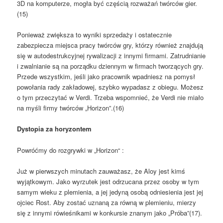
3D na komputerze, mogła być częścią rozważań twórców gier.
(15)
Ponieważ zwiększa to wyniki sprzedaży i ostatecznie
zabezpiecza miejsca pracy twórców gry, którzy również znajdują
się w autodestrukcyjnej rywalizacji z innymi firmami. Zatrudnianie
i zwalnianie są na porządku dziennym w firmach tworzących gry.
Przede wszystkim, jeśli jako pracownik wpadniesz na pomysł
powołania rady zakładowej, szybko wypadasz z obiegu. Możesz
o tym przeczytać w Verdi. Trzeba wspomnieć, że Verdi nie miało
na myśli firmy twórców „Horizon”.(16)
Dystopia za horyzontem
Powróćmy do rozgrywki w „Horizon“ :
Już w pierwszych minutach zauważasz, że Aloy jest kimś
wyjątkowym. Jako wyrzutek jest odrzucana przez osoby w tym
samym wieku z plemienia, a jej jedyną osobą odniesienia jest jej
ojciec Rost. Aby zostać uznaną za równą w plemieniu, mierzy
się z innymi rówieśnikami w konkursie znanym jako „Próba”(17).