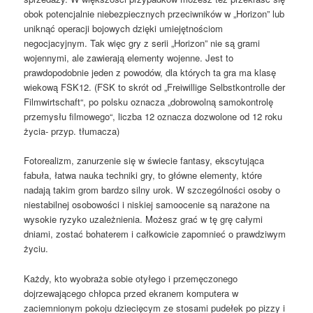
obok potencjalnie niebezpiecznych przeciwników w „Horizon” lub
uniknąć operacji bojowych dzięki umiejętnościom
negocjacyjnym. Tak więc gry z serii „Horizon” nie są grami
wojennymi, ale zawierają elementy wojenne. Jest to
prawdopodobnie jeden z powodów, dla których ta gra ma klasę
wiekową FSK12. (FSK to skrót od „Freiwillige Selbstkontrolle der
Filmwirtschaft“, po polsku oznacza „dobrowolną samokontrolę
przemysłu filmowego“, liczba 12 oznacza dozwolone od 12 roku
życia- przyp. tłumacza)
Fotorealizm, zanurzenie się w świecie fantasy, ekscytująca
fabuła, łatwa nauka techniki gry, to główne elementy, które
nadają takim grom bardzo silny urok. W szczególności osoby o
niestabilnej osobowości i niskiej samoocenie są narażone na
wysokie ryzyko uzależnienia. Możesz grać w tę grę całymi
dniami, zostać bohaterem i całkowicie zapomnieć o prawdziwym
życiu.
Każdy, kto wyobraża sobie otyłego i przemęczonego
dojrzewającego chłopca przed ekranem komputera w
zaciemnionym pokoju dziecięcym ze stosami pudełek po pizzy i