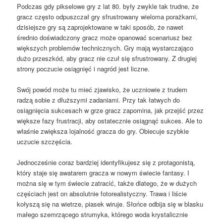
Podczas gdy pikselowe gry z lat 80. były zwykle tak trudne, że
gracz często odpuszczał gry sfrustrowany wieloma porażkami,
dzisiejsze gry są zaprojektowane w taki sposób, że nawet
średnio doświadczony gracz może opanować scenariusz bez
większych problemów technicznych. Gry mają wystarczająco
dużo przeszkód, aby gracz nie czuł się sfrustrowany. Z drugiej
strony poczucie osiągnięć i nagród jest liczne.
Swój powód może tu mieć zjawisko, że uczniowie z trudem
radzą sobie z dłuższymi zadaniami. Przy tak łatwych do
osiągnięcia sukcesach w grze gracz zapomina, jak przejść przez
większe fazy frustracji, aby ostatecznie osiągnąć sukces. Ale to
właśnie zwiększa lojalność gracza do gry. Obiecuje szybkie
uczucie szczęścia.
Jednocześnie coraz bardziej identyfikujesz się z protagonistą,
który staje się awatarem gracza w nowym świecie fantasy. I
można się w tym świecie zatracić, także dlatego, że w dużych
częściach jest on absolutnie fotorealistyczny. Trawa i liście
kołyszą się na wietrze, piasek wiruje. Słońce odbija się w blasku
małego szemrzącego strumyka, którego woda krystalicznie