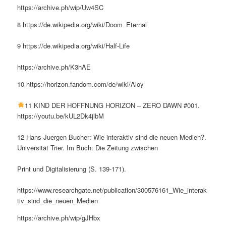
https://archive.ph/wip/Uw4SC
8 https://de.wikipedia.org/wiki/Doom_Eternal
9 https://de.wikipedia.org/wiki/Half-Life
https://archive.ph/K3hAE
10 https://horizon.fandom.com/de/wiki/Aloy
11 KIND DER HOFFNUNG HORIZON – ZERO DAWN #001.
https://youtu.be/kUL2Dk4jlbM
12 Hans-Juergen Bucher: Wie interaktiv sind die neuen Medien?.
Universität Trier. Im Buch: Die Zeitung zwischen
Print und Digitalisierung (S. 139-171).
https://www.researchgate.net/publication/300576161_Wie_interak
tiv_sind_die_neuen_Medien
https://archive.ph/wip/gJHbx