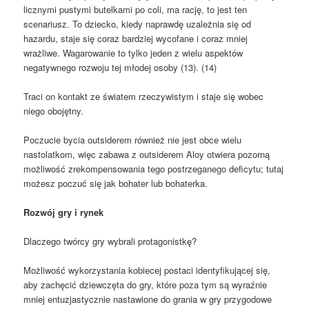
licznymi pustymi butelkami po coli, ma rację, to jest ten
scenariusz. To dziecko, kiedy naprawdę uzależnia się od
hazardu, staje się coraz bardziej wycofane i coraz mniej
wrażliwe. Wagarowanie to tylko jeden z wielu aspektów
negatywnego rozwoju tej młodej osoby (13). (14)
Traci on kontakt ze światem rzeczywistym i staje się wobec
niego obojętny.
Poczucie bycia outsiderem również nie jest obce wielu
nastolatkom, więc zabawa z outsiderem Aloy otwiera pozorną
możliwość zrekompensowania tego postrzeganego deficytu; tutaj
możesz poczuć się jak bohater lub bohaterka.
Rozwój gry i rynek
Dlaczego twórcy gry wybrali protagonistkę?
Możliwość wykorzystania kobiecej postaci identyfikującej się,
aby zachęcić dziewczęta do gry, które poza tym są wyraźnie
mniej entuzjastycznie nastawione do grania w gry przygodowe