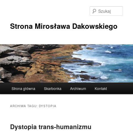
Przeskocz
Przeskocz
do
do
Szuka
tekstu
widgetów
Strona Mirosława Dakowskiego
Główne
Strona główna
Skarbonka
Archiwum
Kontakt
menu
ARCHIWA TAGU:
DYSTOPIA
Dystopia trans-humanizmu