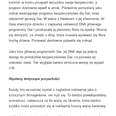
kontroli, w końcu przepalił wszystkie swoje bezpieczniki, a
program dosłownie wpadł w amok. Pierwotnie pomyślany jako
rodzaj resetującego programu bezpieczeństwa dla Gai, teraz
udaremnił genezę Gai. W walce z Hadesem o jej stworzenie, AI
Gaia stworzyła dziecko z zapisanej sekwencji DNA głównego
programisty Gai i przekazała ją plemieniu Nora na opiekę. Można
się domyślić, że chodzi o Aloy, która musiała wydawać się Nora
trochę dziwna. Ponieważ dosłownie pojawiła się znikąd.
Jako klon głównej programistki Gai, jej DNA daje jej jedyny
dostęp do protokołów bezpieczeństwa Gai, co pozwala jej
uratować świat. Tak wygląda bardzo skrócona wersja tej epopei
(18)
Hipotezy dotyczące przyszłości
Każdy, kto wcześniej myślał o zagładzie nuklearnej jako o
sztucznym Armagedonie, nie myli się. To bardzo prawdopodobny
scenariusz, zwłaszcza na tle wojny na Ukrainie, która bardzo
szybko może przerodzić się w nuklearną trzecią wojnę światową.