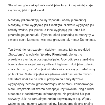
Stopniowo gracz eksploruje świat jako Aloy. A najpóźniej staje
się jasne, jaki to jest świat.
Maszyny przemierzają doliny w pobliżu osady plemiennej.
Maszyny, które wyglądają jak zwierzęta. Niektóre wyglądają jak
bawoły wodne, jak jelenie, a inne wyglądają jak konie lub
przerośnięte jaszczurki. Pytanie, skąd pochodzą te maszyny w
świecie epoki kamienia, wisi nad graczem jak miecz Damoklesa.
Ten świat nie jest czystym światem fantasy, jak na przykład
„Śródziemie” w epickim
Władcy Pierścieni
, ale jest to
prawdziwa ziemia; w post-apokalipsie. Aloy odkrywa starożytne
bunkry dawno zaginionej cywilizacji high-tech. Już jako dziecko
znalazła tzw. „Focus” w jaskini, która okazała się pozostałością
po bunkrze. Małe trójkątne urządzenie wielkości około dwóch
cali, które nosi się na uchu i przypomina futurystycznie
wyglądający zestaw głośnomówiący do telefonu komórkowego.
Małe urządzenie rozszerza percepcję użytkownika. Nagle widzi
otoczenie z dodatkowymi informacjami. Na przykład łuk jest
nazwany „łuk” na wirtualnym znaku pojawiającym się. W polu
widzenia zaznaczono ważne rośliny. Niepozorne ściany skalne