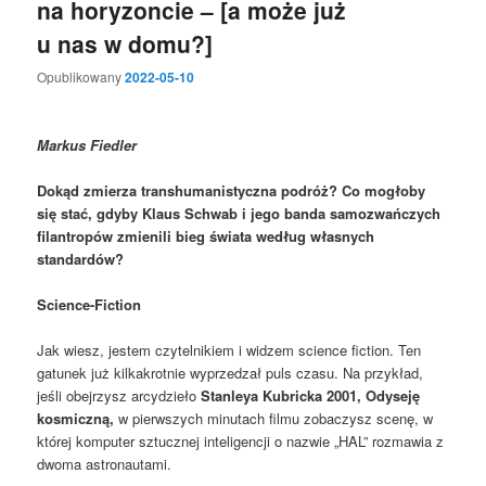
na horyzoncie – [a może już
u nas w domu?]
Opublikowany
2022-05-10
Markus Fiedler
Dokąd zmierza transhumanistyczna podróż? Co mogłoby
się stać, gdyby Klaus Schwab i jego banda samozwańczych
filantropów zmienili bieg świata według własnych
standardów?
Science-Fiction
Jak wiesz, jestem czytelnikiem i widzem science fiction. Ten
gatunek już kilkakrotnie wyprzedzał puls czasu. Na przykład,
jeśli obejrzysz arcydzieło
Stanleya Kubricka
2001, Odyseję
kosmiczną,
w pierwszych minutach filmu zobaczysz scenę, w
której komputer sztucznej inteligencji o nazwie „HAL” rozmawia z
dwoma astronautami.