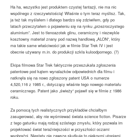
Ha ha, wszystko jest produktem czystej fantazji, nie ma nic
wspólnego z rzeczywistością! Właśnie o tym teraz myślisz. Tak,
ja też tak myślałem i dlatego bardzo się zdziwiłem, gdy po
latach przeczytałem o pojawieniu się na rynku „przezroczystego
aluminium”. Jest to tlenoazotek glinu, ceramiczny i niezwykle
kosztowny materiał znany pod nazwą handlową „ALON”, który
ma takie same właściwości jak w filmie Star Trek IV i jest
obecnie używany m.in. do produkcji szkła kuloodpornego. (7)
Ekipa filmowa Star Trek faktycznie przeszukała zgłoszenia
patentowe pod kątem wynalazków odpowiednich dla filmu i
natknęła się na nowo zgłoszony patent USA o numerze
4,520,116 z 1985 r., dotyczący właśnie tego nowego materiału
ceramicznego. Patent jako „świeży“ pojawił się w filmie z 1986
roku.
Za pomocą tych realistycznych przykładów chciałbym
zasugerować, aby nie wyśmiewać świata science fiction. Pisarze
z tego gatunku mają rodzaj szóstego zmysłu, który pozwala im
projektować świat teraźniejszości w przyszłości oczami
wyobraźni. Niestety nie zawsze skutkuje to pięknymi utopiami