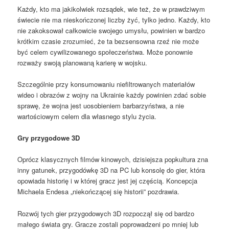
Każdy, kto ma jakikolwiek rozsądek, wie też, że w prawdziwym
świecie nie ma nieskończonej liczby żyć, tylko jedno. Każdy, kto
nie zakoksował całkowicie swojego umysłu, powinien w bardzo
krótkim czasie zrozumieć, że ta bezsensowna rzeź nie może
być celem cywilizowanego społeczeństwa. Może ponownie
rozważy swoją planowaną karierę w wojsku.
Szczególnie przy konsumowaniu niefiltrowanych materiałów
wideo i obrazów z wojny na Ukrainie każdy powinien zdać sobie
sprawę, że wojna jest uosobieniem barbarzyństwa, a nie
wartościowym celem dla własnego stylu życia.
Gry przygodowe 3D
Oprócz klasycznych filmów kinowych, dzisiejsza popkultura zna
inny gatunek, przygodówkę 3D na PC lub konsolę do gier, która
opowiada historię i w której gracz jest jej częścią. Koncepcja
Michaela Endesa „niekończącej się historii” pozdrawia.
Rozwój tych gier przygodowych 3D rozpoczął się od bardzo
małego świata gry. Gracze zostali poprowadzeni po mniej lub