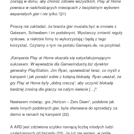
zostają w domu, aby chronić zdrowie wszystkich, Play at Home
powraca w nadchodzących miesiącach z bezpłatnym wyborem
wspaniałych gier i nie tylko.
”(21)
Proszę nie zakładać, że branża gier musiała być w zmowie z
Gatesem, Schwabem i im podobnymi. Wystarczy zmienić reguły
rynkowe, a niektóre firmy to wykorzystają i będą z tego
korzystać. Czytamy o tym na portalu Gamepro.de, na przykład:
„
Kampania Play at Home okazała się satysfakcjonującym
sukcesem. W wywiadzie dla GamesIndustry.biz dyrektor
generalny PlayStation, Jim Ryan, opowiedział teraz, co myśli o
kampanii i jak poradzi sobie z kolejną blokadą. Ryan uważał, że
gry Play at Home były „dobrą rzeczą”, aby uczynić blokadę
bardziej znośną dla graczy na całym świecie […]”.
Nawiasem mówiąc, gra „Horizon – Zero Dawn”, podobnie jak
wiele innych podobnych gier, była oferowana do sprzedaży za
darmo w ramach tej kampanii (22).
A ARD jest zdziwiona szybko rosnącą liczbą młodych ludzi
uzależnionych od hazardu (23). Ja już nie jestem. w ogóle