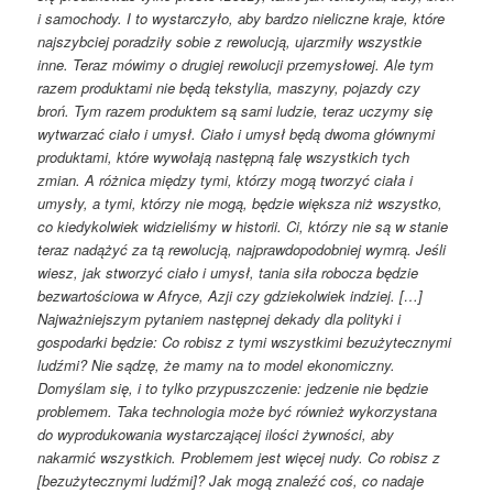
i samochody. I to wystarczyło, aby bardzo nieliczne kraje, które
najszybciej poradziły sobie z rewolucją, ujarzmiły wszystkie
inne. Teraz mówimy o drugiej rewolucji przemysłowej. Ale tym
razem produktami nie będą tekstylia, maszyny, pojazdy czy
broń. Tym razem produktem są sami ludzie, teraz uczymy się
wytwarzać ciało i umysł. Ciało i umysł będą dwoma głównymi
produktami, które wywołają następną falę wszystkich tych
zmian. A różnica między tymi, którzy mogą tworzyć ciała i
umysły, a tymi, którzy nie mogą, będzie większa niż wszystko,
co kiedykolwiek widzieliśmy w historii. Ci, którzy nie są w stanie
teraz nadążyć za tą rewolucją, najprawdopodobniej wymrą. Jeśli
wiesz, jak stworzyć ciało i umysł, tania siła robocza będzie
bezwartościowa w Afryce, Azji czy gdziekolwiek indziej. […]
Najważniejszym pytaniem następnej dekady dla polityki i
gospodarki będzie: Co robisz z tymi wszystkimi bezużytecznymi
ludźmi? Nie sądzę, że mamy na to model ekonomiczny.
Domyślam się, i to tylko przypuszczenie: jedzenie nie będzie
problemem. Taka technologia może być również wykorzystana
do wyprodukowania wystarczającej ilości żywności, aby
nakarmić wszystkich. Problemem jest więcej nudy. Co robisz z
[bezużytecznymi ludźmi]? Jak mogą znaleźć coś, co nadaje