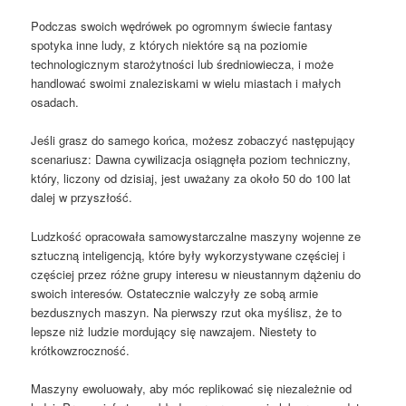
Podczas swoich wędrówek po ogromnym świecie fantasy
spotyka inne ludy, z których niektóre są na poziomie
technologicznym starożytności lub średniowiecza, i może
handlować swoimi znaleziskami w wielu miastach i małych
osadach.
Jeśli grasz do samego końca, możesz zobaczyć następujący
scenariusz: Dawna cywilizacja osiągnęła poziom techniczny,
który, liczony od dzisiaj, jest uważany za około 50 do 100 lat
dalej w przyszłość.
Ludzkość opracowała samowystarczalne maszyny wojenne ze
sztuczną inteligencją, które były wykorzystywane częściej i
częściej przez różne grupy interesu w nieustannym dążeniu do
swoich interesów. Ostatecznie walczyły ze sobą armie
bezdusznych maszyn. Na pierwszy rzut oka myślisz, że to
lepsze niż ludzie mordujący się nawzajem. Niestety to
krótkowzroczność.
Maszyny ewoluowały, aby móc replikować się niezależnie od