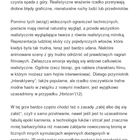
czysta spada z góry. Realistyczne wrażenie rzadko przerywają
drobne błędy graficzne, nienaturalne ruchy ludzi lub przedmiotów.
Pomimo tych (wciąż) widocznych ograniczeń technicznych,
postacie mają niemal naturalny wygląd, a przede wszystkim
realistycznie wyglądające twarze z równie realistyczną mimiką.
Reprezentacja ludzkiej skóry czy pojedynczych włosów, która
kiedyś była tak trudna, teraz jest bardzo udana. Niektóre
animowane sceny z gry trudno odróżnić od prawdziwych nagrań
filmowych. Zwłaszcza emocje wydają się widzowi całkowicie
realistyczne. Ogólnie rzecz biorąc, gra nabiera charakteru filmu,
w którym możesz sam hojnie interweniować. Dlatego przymiotnik
„interaktywny”, także popularne, ale rzadko rzeczywiście trafne
modne hasło w związku z nowymi mediami, jest wyjątkowo
uzasadniony w przypadku „Horizon”(12).
W tej grze bardzo często chodzi też o zasadę „zabij albo daj się
zabić”, czyli o samo przetrwanie, nawet jeśli jest to uzasadnione
fabułą epoki kamienia, a technologia łuków i strzał jest znacznie
mniej barbarzyńska niż masowe zabijanie nowoczesną bronią w
licznych innych symulacjach wojennych dostępnych w
sprzedaży. W większości przypadków możesz też przekraść się