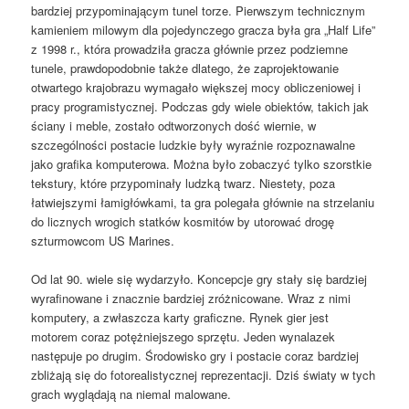
bardziej przypominającym tunel torze. Pierwszym technicznym
kamieniem milowym dla pojedynczego gracza była gra „Half Life”
z 1998 r., która prowadziła gracza głównie przez podziemne
tunele, prawdopodobnie także dlatego, że zaprojektowanie
otwartego krajobrazu wymagało większej mocy obliczeniowej i
pracy programistycznej. Podczas gdy wiele obiektów, takich jak
ściany i meble, zostało odtworzonych dość wiernie, w
szczególności postacie ludzkie były wyraźnie rozpoznawalne
jako grafika komputerowa. Można było zobaczyć tylko szorstkie
tekstury, które przypominały ludzką twarz. Niestety, poza
łatwiejszymi łamigłówkami, ta gra polegała głównie na strzelaniu
do licznych wrogich statków kosmitów by utorować drogę
szturmowcom US Marines.
Od lat 90. wiele się wydarzyło. Koncepcje gry stały się bardziej
wyrafinowane i znacznie bardziej zróżnicowane. Wraz z nimi
komputery, a zwłaszcza karty graficzne. Rynek gier jest
motorem coraz potężniejszego sprzętu. Jeden wynalazek
następuje po drugim. Środowisko gry i postacie coraz bardziej
zbliżają się do fotorealistycznej reprezentacji. Dziś światy w tych
grach wyglądają na niemal malowane.