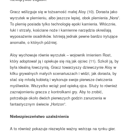
Gracz wślizguje się w tożsamość małej Aloy (10). Dorasta jako
wyrzutek w plemieniu, albo jeszcze lepiej, obok plemienia „Nora”.
To plemię posiada tylko technologię epoki kamienia. Włócznie,
łuki i strzały, kościane noże i kamienne narzędzia określają
wyposażenie osadników. Istnieją jednak pewne bardzo irytujące
anomalie, o których później.
Aloy wychowuje równie wyrzutek – wojownik imieniem Rost,
który adoptował ją i opiekuje się nią jak ojciec (11). Szkoli ją, by
była idealną łowczynią. Gracz towarzyszy dziewczynie Aloy w
kilku grywalnych małych scenariuszach i widzi, jak dorasta, by
stać się młodą kobietą i wykonuje swoje pierwsze ćwiczenia
myśliwskie. Wszystko wciąż pod opieką ojca. Służy to również
zaznajomieniu gracza z kontrolkami gry. Aby to zrobić,
potrzebuje około dwóch pierwszych godzin zanurzenia w
fantastycznym świecie „Horizon”.
Niebezpieczeństwo
uzależnienia
A to również pokazuje niezwykle ważny wstrząs na rynku gier.