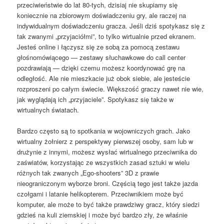
przeciwieństwie do lat 80-tych, dzisiaj nie skupiamy się
koniecznie na zbiorowym doświadczeniu gry, ale raczej na
indywidualnym doświadczeniu gracza. Jeśli dziś spotykasz się z
tak zwanymi „przyjaciółmi”, to tylko wirtualnie przed ekranem.
Jesteś online i łączysz się ze sobą za pomocą zestawu
głośnomówiącego — zestawy słuchawkowe do call center
pozdrawiają — dzięki czemu możesz koordynować grę na
odległość. Ale nie mieszkacie już obok siebie, ale jesteście
rozproszeni po całym świecie. Większość graczy nawet nie wie,
jak wyglądają ich „przyjaciele”. Spotykasz się także w
wirtualnych światach.
Bardzo często są to spotkania w wojowniczych grach. Jako
wirtualny żołnierz z perspektywy pierwszej osoby, sam lub w
drużynie z innymi, możesz wysłać wirtualnego przeciwnika do
zaświatów, korzystając ze wszystkich zasad sztuki w wielu
różnych tak zwanych „Ego-shooters” 3D z prawie
nieograniczonym wyborze broni. Częścią tego jest także jazda
czołgami i latanie helikopterem. Przeciwnikiem może być
komputer, ale może to być także prawdziwy gracz, który siedzi
gdzieś na kuli ziemskiej i może być bardzo zły, że właśnie