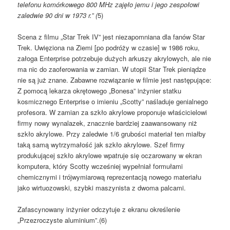
telefonu komórkowego 800 MHz zajęło jemu i jego zespołowi
zaledwie 90 dni w 1973 r.” (
5)
Scena z filmu „Star Trek IV” jest niezapomniana dla fanów Star
Trek. Uwięziona na Ziemi [po podróży w czasie] w 1986 roku,
załoga Enterprise potrzebuje dużych arkuszy akrylowych, ale nie
ma nic do zaoferowania w zamian. W utopii Star Trek pieniądze
nie są już znane. Zabawne rozwiązanie w filmie jest następujące:
Z pomocą lekarza okrętowego „Bonesa” inżynier statku
kosmicznego Enterprise o imieniu „Scotty” naśladuje genialnego
profesora. W zamian za szkło akrylowe proponuje właścicielowi
firmy nowy wynalazek, znacznie bardziej zaawansowany niż
szkło akrylowe. Przy zaledwie 1/6 grubości materiał ten miałby
taką samą wytrzymałość jak szkło akrylowe. Szef firmy
produkującej szkło akrylowe wpatruje się oczarowany w ekran
komputera, który Scotty wcześniej wypełniał formułami
chemicznymi i trójwymiarową reprezentacją nowego materiału
jako wirtuozowski, szybki maszynista z dwoma palcami.
Zafascynowany inżynier odczytuje z ekranu określenie
„Przezroczyste aluminium”.(6)