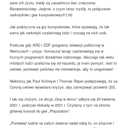
sens ich życiu, kiedy są zasadniczo bez znaczenia.
Bezwartościowy. Jedyne, o czym teraz myślę, to połączenie
narkotyków i gier komputerowych”(19)
Jak praktyczne są gry komputerowe, które sprawiają, że tak
samo jak narkotyki uzależniają ludzi i rzucają na nich urok.
Podczas gdy ARD i ZDF (
programy telewizji publicznej w
Niemczech – przyp. tłumacza)
wciąż zastanawiają się w
licznych programach doradztwa rodzinnego, dlaczego tak wielu
młodych ludzi uzależnia się od hazardu, ja mam pomysł. Jest to
celowe, ponieważ państwo nie interweniuje, aby to uregulować!
Niektórzy jak Paul Schreyer i Thomas Röper podejrzewają, że za
Coroną celowo wywołano kryzys, aby zainicjować przewrót (20).
I tak się złożyło, że akcja „Graj w domu” odbyła się 20 kwietnia
2021 r. podczas blokady w 2021 r. Czytamy o tym na stronie
głównej konsoli do gier „Playstation”:
„
Ponieważ ludzie na całym świecie nadal robią to, co słuszne i