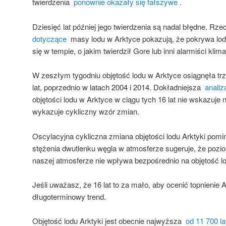
twierdzenia
ponownie okazały się fałszywe
.
Dziesięć lat później jego twierdzenia są nadal błędne. R
dotyczące
masy lodu w Arktyce pokazują, że pokrywa lod
się w tempie, o jakim twierdził Gore lub inni alarmiści klima
W zeszłym tygodniu objętość lodu w Arktyce osiągnęła tr
lat, poprzednio w latach 2004 i 2014. Dokładniejsza
analiz
objętości lodu w Arktyce w ciągu tych 16 lat nie wskazuj
wykazuje cykliczny wzór zmian.
Oscylacyjna cykliczna zmiana objętości lodu Arktyki pom
stężenia dwutlenku węgla w atmosferze sugeruje, że pozi
naszej atmosferze nie wpływa bezpośrednio na objętość lo
Jeśli uważasz, że 16 lat to za mało, aby ocenić topnienie A
długoterminowy trend.
Objętość lodu Arktyki jest obecnie najwyższa
od 11 700 la