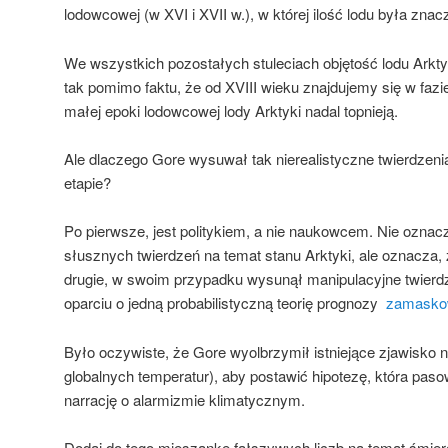
lodowcowej (w XVI i XVII w.), w której ilość lodu była znac
We wszystkich pozostałych stuleciach objętość lodu Arktyk
tak pomimo faktu, że od XVIII wieku znajdujemy się w fazi
małej epoki lodowcowej lody Arktyki nadal topnieją.
Ale dlaczego Gore wysuwał tak nierealistyczne twierdzen
etapie?
Po pierwsze, jest politykiem, a nie naukowcem. Nie oznac
słusznych twierdzeń na temat stanu Arktyki, ale oznacza, ż
drugie, w swoim przypadku wysunął manipulacyjne twierdz
oparciu o jedną probabilistyczną teorię prognozy
zamasko
Było oczywiste, że Gore wyolbrzymił istniejące zjawisko 
globalnych temperatur), aby postawić hipotezę, która paso
narrację o alarmizmie klimatycznym.
Dodaj do tego mieszankę fałszywych liczb na temat śmierc