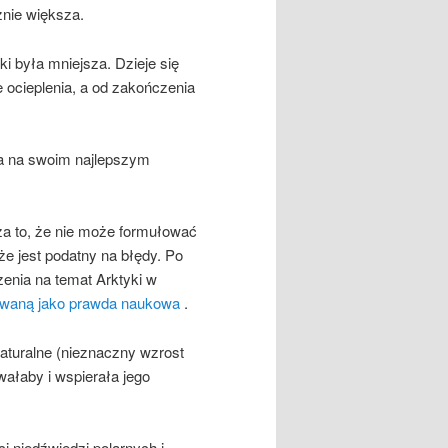
znie większa.
i była mniejsza. Dzieje się
e ocieplenia, a od zakończenia
ia na swoim najlepszym
za to, że nie może formułować
e ​​jest podatny na błędy. Po
enia na temat Arktyki w
waną jako prawda naukowa
.
naturalne (nieznaczny wzrost
wałaby i wspierała jego
i niedźwiedzi polarnych i