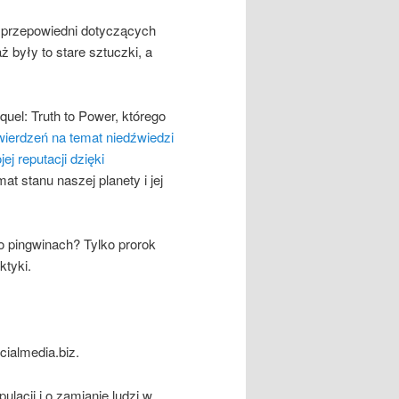
h przepowiedni dotyczących
ż były to stare sztuczki, a
uel: Truth to Power, którego
twierdzeń na temat niedźwiedzi
ej reputacji dzięki
at stanu naszej planety i jej
o pingwinach? Tylko prorok
ktyki.
cialmedia.biz.
lacji i o zamianie ludzi w