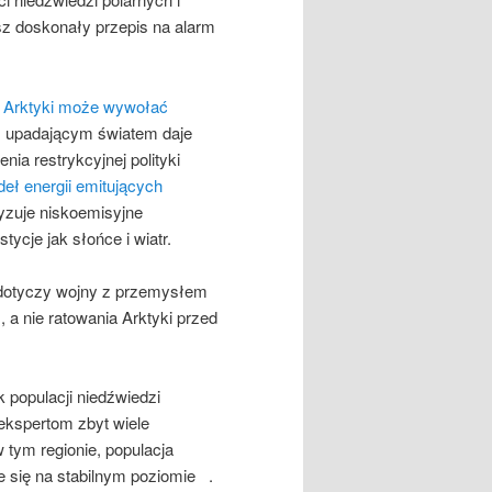
sz doskonały przepis na alarm
j Arktyki
może wywołać
z upadającym światem daje
ia restrykcyjnej polityki
deł energii emitujących
ryzuje niskoemisyjne
ycje jak słońce i wiatr.
 dotyczy wojny z przemysłem
a nie ratowania Arktyki przed
 populacji niedźwiedzi
 ekspertom zbyt wiele
tym regionie, populacja
e się na stabilnym poziomie .