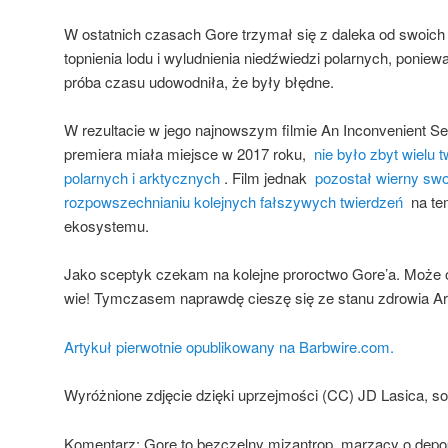
W ostatnich czasach Gore trzymał się z daleka od swoic
topnienia lodu i wyludnienia niedźwiedzi polarnych, poniewa
próba czasu udowodniła, że ​​były błędne.
W rezultacie w jego najnowszym filmie An Inconvenient Seq
premiera miała miejsce w 2017 roku,
nie było zbyt wielu 
polarnych i arktycznych
. Film jednak
pozostał wierny swoj
rozpowszechnianiu kolejnych fałszywych twierdzeń
na tem
ekosystemu.
Jako sceptyk czekam na kolejne proroctwo Gore’a. Może 
wie! Tymczasem naprawdę cieszę się ze stanu zdrowia Ar
Artykuł pierwotnie opublikowany na Barbwire.com.
Wyróżnione zdjęcie dzięki uprzejmości (CC) JD Lasica, so
Komentarz: Gore to bezczelny mizantrop, marzący o depopu