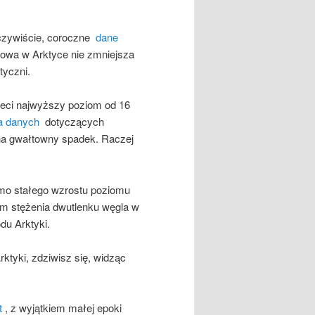
zeczywiście, coroczne
dane
owa w Arktyce nie zmniejsza
tyczni.
zeci najwyższy poziom od 16
a danych
dotyczących
e na gwałtowny spadek. Raczej
imo stałego wzrostu poziomu
om stężenia dwutlenku węgla w
du Arktyki.
rktyki, zdziwisz się, widząc
t
, z wyjątkiem małej epoki