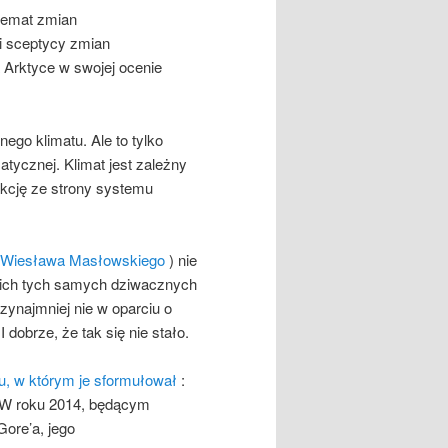
 temat zmian
 i sceptycy zmian
a Arktyce w swojej ocenie
go klimatu. Ale to tylko
atycznej. Klimat jest zależny
akcję ze strony systemu
 Wiesława Masłowskiego
) nie
ich tych samych dziwacznych
ynajmniej nie w oparciu o
dobrze, że tak się nie stało.
, w którym je sformułował
:
. W roku 2014, będącym
ore’a, jego