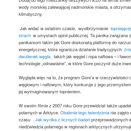
wody morskiej zalewającej nadmorskie miasta, a otrzyma
klimatyczny.
Jak widać w ostatnim czasie, wyolbrzymianie
topniejące
strach
w umysłach opinii publicznej. Ta panika związana 
panikarsom takim jak Gore doskonałą platformę do narzucen
energetycznej, która ogranicza działanie tradycyjnych
źró
dwutlenek węgla,
takich jak węgiel i ropa naftowa – i fawo
technologie „odnawialne”, w które Gore poczynił duże inwest
Wygląda więc na to, że program Gore’a w rzeczywistości
węglowym i naftowym, który konkuruje z jego przemysłem, 
jej wyimaginowanym topnieniem.
W swoim filmie z 2007 roku Gore przewidział także upadek
polarnych w Arktyce.
Obalenie tego twierdzenia
nie zajęło
czasu .
Jak wynika z licznych badań
przeprowadzonych w 
niedźwiedzia polarnego w regionach arktycznych utrzymuj