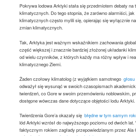
Pokrywa lodowa Arktyki stała się przedmiotem debaty na
klimatycznych. Do tego stopnia, że ​​zarówno alarmiści, jak
klimatycznych często mylili się, opierając się wyłącznie n
zmian klimatycznych.
Tak, Arktyka jest ważnym wskaźnikiem zachowania globalne
część większej i znacznie bardziej złożonej układanki klim
od wielu czynników, z których każdy ma różny wpływ i re
klimatycznego Ziemi.
Żaden czołowy klimatolog (z wyjątkiem samotnego
głosu
odważył się wysunąć w swoich czasopismach akademick
twierdzeń, co Gore w swoim przemówieniu noblowskim, prz
dostępne wówczas dane dotyczące objętości lodu Arktyki. I 
Twierdzenia Gore’a okazały się
błędne w tym samym roku
lód Arktyki wzrósł do najwyższego poziomu od dwóch lat
faktycznym rokiem zagłady przepowiedzianym przez Ala G