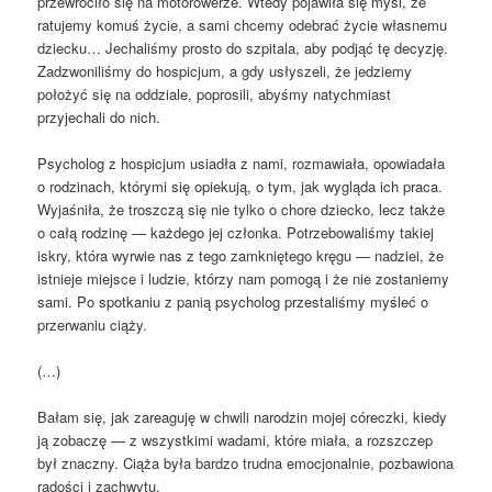
przewróciło się na motorowerze. Wtedy pojawiła się myśl, że
ratujemy komuś życie, a sami chcemy odebrać życie własnemu
dziecku… Jechaliśmy prosto do szpitala, aby podjąć tę decyzję.
Zadzwoniliśmy do hospicjum, a gdy usłyszeli, że jedziemy
położyć się na oddziale, poprosili, abyśmy natychmiast
przyjechali do nich.
Psycholog z hospicjum usiadła z nami, rozmawiała, opowiadała
o rodzinach, którymi się opiekują, o tym, jak wygląda ich praca.
Wyjaśniła, że troszczą się nie tylko o chore dziecko, lecz także
o całą rodzinę — każdego jej członka. Potrzebowaliśmy takiej
iskry, która wyrwie nas z tego zamkniętego kręgu — nadziei, że
istnieje miejsce i ludzie, którzy nam pomogą i że nie zostaniemy
sami. Po spotkaniu z panią psycholog przestaliśmy myśleć o
przerwaniu ciąży.
(…)
Bałam się, jak zareaguję w chwili narodzin mojej córeczki, kiedy
ją zobaczę — z wszystkimi wadami, które miała, a rozszczep
był znaczny. Ciąża była bardzo trudna emocjonalnie, pozbawiona
radości i zachwytu.