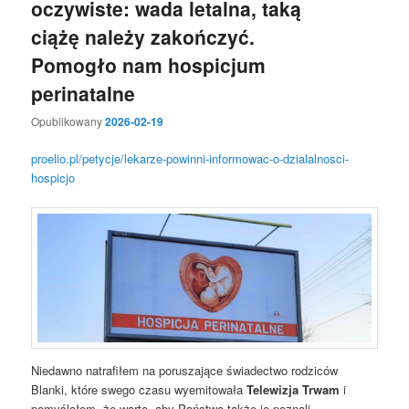
oczywiste: wada letalna, taką
ciążę należy zakończyć.
Pomogło nam hospicjum
perinatalne
Opublikowany
2026-02-19
proelio.pl/petycje/lekarze-powinni-informowac-o-dzialalnosci-
hospicjo
Niedawno natrafiłem na poruszające świadectwo rodziców
Blanki, które swego czasu wyemitowała
Telewizja Trwam
i
pomyślałem, że warto, aby Państwo także je poznali.