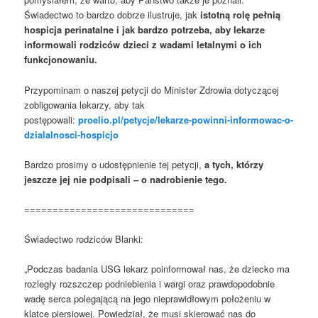
Świadectwo to bardzo dobrze ilustruje, jak
istotną rolę pełnią
hospicja perinatalne i jak bardzo potrzeba, aby lekarze
informowali rodziców dzieci z wadami letalnymi o ich
funkcjonowaniu.
Przypominam o naszej petycji do Minister Zdrowia dotyczącej
zobligowania lekarzy, aby tak
postępowali:
proelio.pl/petycje/lekarze-powinni-informowac-o-
dzialalnosci-hospicjo
Bardzo prosimy o udostępnienie tej petycji,
a tych, którzy
jeszcze jej nie podpisali – o nadrobienie tego.
==============================
Świadectwo rodziców Blanki:
„Podczas badania USG lekarz poinformował nas, że dziecko ma
rozległy rozszczep podniebienia i wargi oraz prawdopodobnie
wadę serca polegającą na jego nieprawidłowym położeniu w
klatce piersiowej. Powiedział, że musi skierować nas do