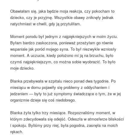
Obawiałam się, jaka będzie moja reakcja, czy pokocham to
dziecko, czy je przyjmę. Wszystkie obawy zniknęły jednak
natychmiast w chwili, gdy ją przytuliłam.
Moment porodu był jednym z najpiękniejszych w moim życiu.
Byłam bardzo zaskoczona, ponieważ przeżyłam go równie
wspaniale jak poród mojego syna. To był niezwykle wzniosły
moment. A uczucie, kiedy położono mi ją na brzuchu, było
czymś najpiękniejszym, co można sobie wyobrazić. To było
moje dziecko.
Blanka przebywała w szpitalu nieco ponad dwa tygodnie. Po
miesiącu w domu pojawiły się problemy z oddychaniem i
jedzeniem — były to już symptomy świadczące o tym, że w jej
organizmie dzieje się coś niedobrego.
Blanka żyła tylko trzy miesiące. Rozpoznaliśmy moment, w
którym zdecydowała się odejść. Odeszła w atmosferze bliskości
i spokoju. Byliśmy przy niej, była pogodna, zasnęła na moich
rękach.