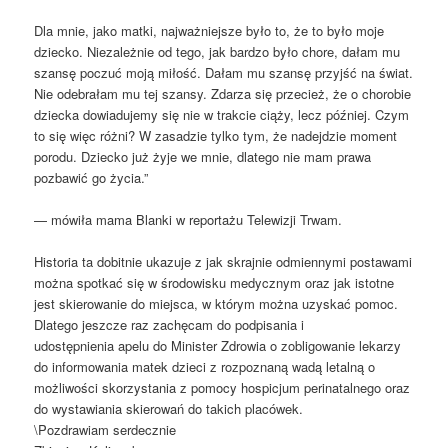
Dla mnie, jako matki, najważniejsze było to, że to było moje
dziecko. Niezależnie od tego, jak bardzo było chore, dałam mu
szansę poczuć moją miłość. Dałam mu szansę przyjść na świat.
Nie odebrałam mu tej szansy. Zdarza się przecież, że o chorobie
dziecka dowiadujemy się nie w trakcie ciąży, lecz później. Czym
to się więc różni? W zasadzie tylko tym, że nadejdzie moment
porodu. Dziecko już żyje we mnie, dlatego nie mam prawa
pozbawić go życia.”
— mówiła mama Blanki w reportażu Telewizji Trwam.
Historia ta dobitnie ukazuje z jak skrajnie odmiennymi postawami
można spotkać się w środowisku medycznym oraz jak istotne
jest skierowanie do miejsca, w którym można uzyskać pomoc.
Dlatego jeszcze raz zachęcam do podpisania i
udostępnienia apelu do Minister Zdrowia o zobligowanie lekarzy
do informowania matek dzieci z rozpoznaną wadą letalną o
możliwości skorzystania z pomocy hospicjum perinatalnego oraz
do wystawiania skierowań do takich placówek.
\Pozdrawiam serdecznie