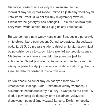
Nie mogę powiedzieć z czystym sumieniem, że nie
rozważaliśmy takiej możliwości, mimo że jesteśmy wierzącymi
katolikami. Przez kilka dni żyliśmy w ogromnej rozterce,
zwłaszcza że genetycy nas ponaglali — dla nich sprawa była
oczywista: wada letalna, taką ciążę należy zakończyć.
Bardzo pomogło nam wtedy hospicjum. Szczególnie poruszyły
mnie słowa, które pani docent Dangel wypowiedziała podczas
badania USG: że nie wszystkie te dzieci umierają natychmiast
po porodzie, bo są to dzieci, które również potrzebują szansy.
Nie jesteśmy w stanie stwierdzić, jak poważne jest to
schorzenie. Nawet jeśli wiemy, że wada jest nieuleczalna, nie
wiemy, w jakiej kondycji dziecko się urodzi ani jak długo będzie
żyło. To dało mi bardzo dużo do myślenia.
W tym czasie pojechaliśmy do naszych rodziców na
uroczystości Bożego Ciała. Uczestniczyliśmy w procesji i
nieustannie zastanawialiśmy się, czy to wszystko ma sens. W
drodze powrotnej do domu byliśmy świadkami zdarzenia
drogowego i pomogliśmy wezwać karetkę. Dwóch chłopców