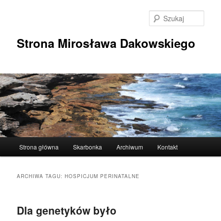
Przeskocz
Przeskocz
do
do
Szuka
tekstu
widgetów
Strona Mirosława Dakowskiego
Główne
Strona główna
Skarbonka
Archiwum
Kontakt
menu
ARCHIWA TAGU:
HOSPICJUM PERINATALNE
Dla genetyków było