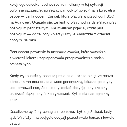
kolejnego ośrodka. Jednocześnie mieliśmy w tej sytuacji
ogromne szczęście, ponieważ pan doktor polecił nam konkretną
osobę — panią docent Dangel, która pracuje w przychodni USG
na Agatowej. Okazało się, że jest to przychodnia działająca przy
hospicjum perinatalnym. Nie mieliśmy pojęcia, czym jest
hospicjum — do tej pory kojarzyliśmy je wyłącznie z dziećmi
chorymi na raka.
Pani docent potwierdziła nieprawidłowości, które wcześniej
stwierdził lekarz i zaproponowała przeprowadzenie badań
prenatalnych.
Kiedy wykonaliśmy badania prenatalne i okazało się, że nasza
córeczka ma nieuleczalną wadę genetyczną, lekarze genetycy
poinformowali nas, że musimy podjąć decyzję, czy chcemy
przerwać ciążę, czy ją kontynuować. Był to dla nas ogromny
szok.
Dodatkowo byliśmy ponaglani, ponieważ był to już dwudziesty
tydzień ciąży i na podjęcie decyzji pozostawało bardzo niewiele
czasu.