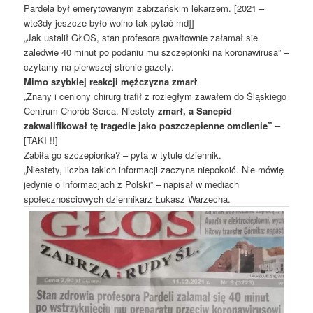
Pardela był emerytowanym zabrzańskim lekarzem. [2021 –
wte3dy jeszcze było wolno tak pytać md]]
„Jak ustalił GŁOS, stan profesora gwałtownie załamał sie
zaledwie 40 minut po podaniu mu szczepionki na koronawirusa” –
czytamy na pierwszej stronie gazety.
Mimo szybkiej reakcji mężczyzna zmarł
„Znany i ceniony chirurg trafił z rozległym zawałem do Śląskiego
Centrum Chorób Serca. Niestety
zmarł, a Sanepid
zakwalifikował tę tragedie jako poszczepienne omdlenie”
–
[TAKI !!]
Zabiła go szczepionka? – pyta w tytule dziennik.
„Niestety, liczba takich informacji zaczyna niepokoić. Nie mówię
jedynie o informacjach z Polski” – napisał w mediach
społecznościowych dziennikarz Łukasz Warzecha.