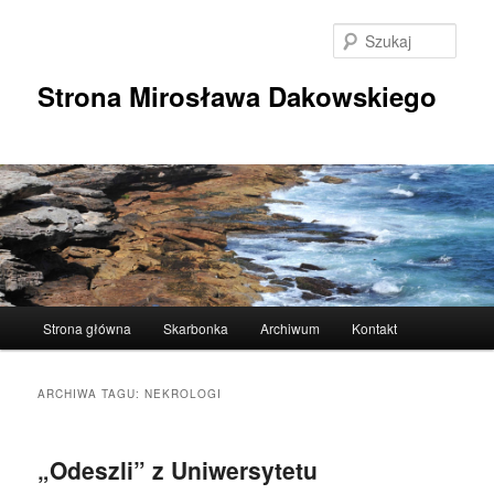
Przeskocz
Przeskocz
do
do
Szuka
tekstu
widgetów
Strona Mirosława Dakowskiego
Główne
Strona główna
Skarbonka
Archiwum
Kontakt
menu
ARCHIWA TAGU:
NEKROLOGI
„Odeszli” z Uniwersytetu