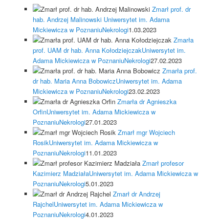
Zmarł prof. dr
hab. Andrzej Malinowski
Uniwersytet im. Adama
Mickiewicza w Poznaniu
Nekrologi
1.03.2023
Zmarła
prof. UAM dr hab. Anna Kołodziejczak
Uniwersytet im.
Adama Mickiewicza w Poznaniu
Nekrologi
27.02.2023
Zmarła prof.
dr hab. Maria Anna Bobowicz
Uniwersytet im. Adama
Mickiewicza w Poznaniu
Nekrologi
23.02.2023
Zmarła dr Agnieszka
Orfin
Uniwersytet im. Adama Mickiewicza w
Poznaniu
Nekrologi
27.01.2023
Zmarł mgr Wojciech
Rosik
Uniwersytet im. Adama Mickiewicza w
Poznaniu
Nekrologi
11.01.2023
Zmarł profesor
Kazimierz Madziała
Uniwersytet im. Adama Mickiewicza w
Poznaniu
Nekrologi
5.01.2023
Zmarł dr Andrzej
Rajchel
Uniwersytet im. Adama Mickiewicza w
Poznaniu
Nekrologi
4.01.2023