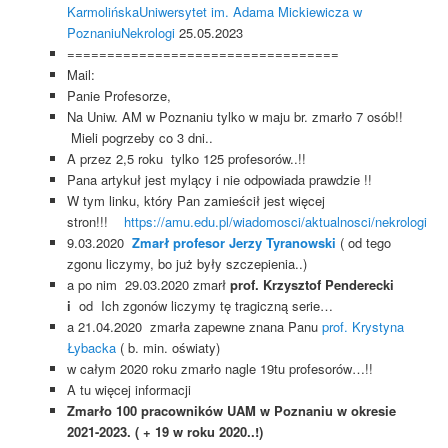
Karmolińska
Uniwersytet im. Adama Mickiewicza w
Poznaniu
Nekrologi
25.05.2023
==================================
Mail:
Panie Profesorze,
Na Uniw. AM w Poznaniu tylko w maju br. zmarło 7 osób!!
Mieli pogrzeby co 3 dni..
A przez 2,5 roku tylko 125 profesorów..!!
Pana artykuł jest mylący i nie odpowiada prawdzie !!
W tym linku, który Pan zamieścił jest więcej
stron!!!
https://amu.edu.pl/wiadomosci/aktualnosci/nekrologi
9.03.2020
Zmarł profesor Jerzy Tyranowski
( od tego
zgonu liczymy, bo już były szczepienia..)
a po nim 29.03.2020 zmarł
prof. Krzysztof Penderecki
i
od Ich zgonów liczymy tę tragiczną serie…
a 21.04.2020 zmarła zapewne znana Panu
prof. Krystyna
Łybacka
( b. min. oświaty)
w całym 2020 roku zmarło nagle 19tu profesorów…!!
A tu więcej informacji
Zmarło 100 pracowników UAM w Poznaniu w okresie
2021-2023. ( + 19 w roku 2020..!)