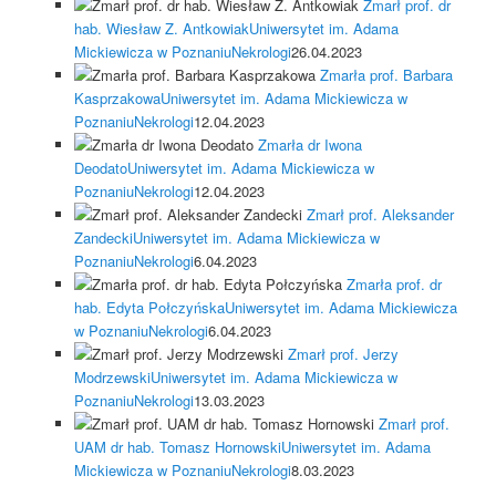
Zmarł prof. dr
hab. Wiesław Z. Antkowiak
Uniwersytet im. Adama
Mickiewicza w Poznaniu
Nekrologi
26.04.2023
Zmarła prof. Barbara
Kasprzakowa
Uniwersytet im. Adama Mickiewicza w
Poznaniu
Nekrologi
12.04.2023
Zmarła dr Iwona
Deodato
Uniwersytet im. Adama Mickiewicza w
Poznaniu
Nekrologi
12.04.2023
Zmarł prof. Aleksander
Zandecki
Uniwersytet im. Adama Mickiewicza w
Poznaniu
Nekrologi
6.04.2023
Zmarła prof. dr
hab. Edyta Połczyńska
Uniwersytet im. Adama Mickiewicza
w Poznaniu
Nekrologi
6.04.2023
Zmarł prof. Jerzy
Modrzewski
Uniwersytet im. Adama Mickiewicza w
Poznaniu
Nekrologi
13.03.2023
Zmarł prof.
UAM dr hab. Tomasz Hornowski
Uniwersytet im. Adama
Mickiewicza w Poznaniu
Nekrologi
8.03.2023