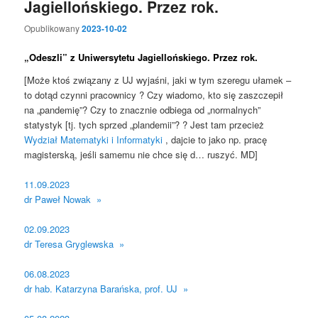
Jagiellońskiego. Przez rok.
Opublikowany
2023-10-02
„Odeszli” z Uniwersytetu Jagiellońskiego. Przez rok.
[Może ktoś związany z UJ wyjaśni, jaki w tym szeregu ułamek –
to dotąd czynni pracownicy ? Czy wiadomo, kto się zaszczepił
na „pandemię”? Czy to znacznie odbiega od „normalnych”
statystyk [tj. tych sprzed „plandemii”? ? Jest tam przecież
Wydział Matematyki i Informatyki
, dajcie to jako np. pracę
magisterską, jeśli samemu nie chce się d… ruszyć. MD]
11.09.2023
dr Paweł Nowak »
02.09.2023
dr Teresa Gryglewska »
06.08.2023
dr hab. Katarzyna Barańska, prof. UJ »