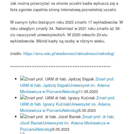
Jak można przeczytać na stronie uczelni kadra wykusza się a
lista zgonów zapełnia stronę internetową poznańskiej uczelni.
W samym tylko bieżącym roku 2023 zmarło 17 wykładowców. W
roku ubiegłym zmarły 34. Natomiast w 2021 roku zmarło aż 39-
ciu nauczycieli uniwersyteckich. W 2020 odeszło 20-stu
wykładowców. Wśród kadry są osoby w różnym wieku.
źródło-
https://amu.edu.pl/wiadomosci/aktualnosci/nekrologi
==========================================
Zmarł prof.
UAM dr hab. Jędrzej Stępak
Uniwersytet im. Adama
Mickiewicza w Poznaniu
Nekrologi
11.05.2023
Zmarł prof.
UAM dr hab. Ignacy Kuźniak
Uniwersytet im. Adama
Mickiewicza w Poznaniu
Nekrologi
5.05.2023
Zmarł prof. dr hab.
Józef Baniak
Uniwersytet im. Adama Mickiewicza w
Poznaniu
Nekrologi
5.05.2023