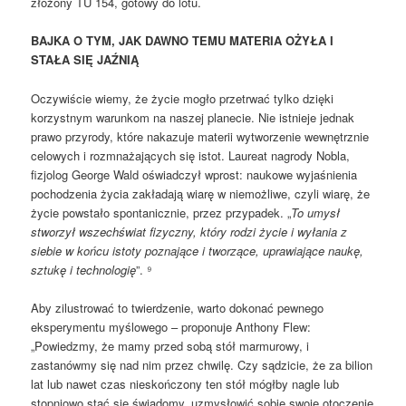
złożony TU 154, gotowy do lotu.
BAJKA O TYM, JAK DAWNO TEMU MATERIA OŻYŁA I
STAŁA SIĘ JAŹNIĄ
Oczywiście wiemy, że życie mogło przetrwać tylko dzięki
korzystnym warunkom na naszej planecie. Nie istnieje jednak
prawo przyrody, które nakazuje materii wytworzenie wewnętrznie
celowych i rozmnażających się istot. Laureat nagrody Nobla,
fizjolog George Wald oświadczył wprost: naukowe wyjaśnienia
pochodzenia życia zakładają wiarę w niemożliwe, czyli wiarę, że
życie powstało spontanicznie, przez przypadek. „
To umysł
stworzył wszechświat fizyczny, który rodzi życie i wyłania z
siebie w końcu istoty poznające i tworzące, uprawiające naukę,
sztukę i technologię
”. ⁹
Aby zilustrować to twierdzenie, warto dokonać pewnego
eksperymentu myślowego – proponuje Anthony Flew:
„Powiedzmy, że mamy przed sobą stół marmurowy, i
zastanówmy się nad nim przez chwilę. Czy sądzicie, że za bilion
lat lub nawet czas nieskończony ten stół mógłby nagle lub
stopniowo stać się świadomy, uzmysłowić sobie swoje otoczenie