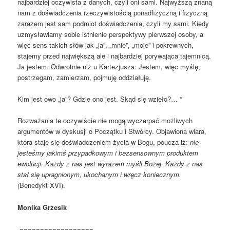
najbardziej oczywista z danych, czyli oni sami. Najwyższą znaną
nam z doświadczenia rzeczywistością ponadfizyczną i fizyczną
zarazem jest sam podmiot doświadczenia, czyli my sami. Kiedy
uzmysławiamy sobie istnienie perspektywy pierwszej osoby, a
więc sens takich słów jak „ja”, „mnie”, „moje” i pokrewnych,
stajemy przed największą ale i najbardziej porywająca tajemnicą.
Ja jestem. Odwrotnie niż u Kartezjusza: Jestem, więc myślę,
postrzegam, zamierzam, pojmuję oddziałuję.
Kim jest owo „ja”? Gdzie ono jest. Skąd się wzięło?… *
Rozważania te oczywiście nie mogą wyczerpać możliwych
argumentów w dyskusji o Początku i Stwórcy. Objawiona wiara,
która staje się doświadczeniem życia w Bogu, poucza iż:
nie
jesteśmy jakimś przypadkowym i bezsensownym produktem
ewolucji. Każdy z nas jest wyrazem myśli Bożej. Każdy z nas
stał się upragnionym, ukochanym i wręcz koniecznym.
(
Benedykt XVI).
Monika Grzesik
==================