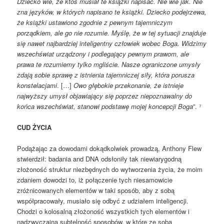
Dziecko wie, że ktoś musiał te książki napisać. Nie wie jak. Nie
zna języków, w których napisano te książki. Dziecko podejrzewa,
że książki ustawiono zgodnie z pewnym tajemniczym
porządkiem, ale go nie rozumie. Myślę, że w tej sytuacji znajduje
się nawet najbardziej inteligentny człowiek wobec Boga. Widzimy
wszechświat urządzony i podlegający pewnym prawom, ale
prawa te rozumiemy tylko mgliście. Nasze ograniczone umysły
zdają sobie sprawę z istnienia tajemniczej siły, która porusza
konstelacjami
. […]
Owo głębokie przekonanie, że istnieje
najwyższy umysł objawiający się poprzez niepoznawalny do
końca wszechświat, stanowi podstawę mojej koncepcji Boga
”. ⁷
CUD ŻYCIA
Podążając za dowodami dokądkolwiek prowadzą, Anthony Flew
stwierdził: badania and DNA odsłoniły tak niewiarygodną
złożoność struktur niezbędnych do wytworzenia życia, że moim
zdaniem dowodzi to, iż połączenie tych niesamowicie
zróżnicowanych elementów w taki sposób, aby z sobą
współpracowały, musiało się odbyć z udziałem inteligencji.
Chodzi o kolosalną złożoność wszystkich tych elementów i
nadzwyczajną subtelność sposobów, w które ze sobą