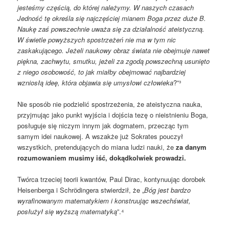
jesteśmy częścią, do której należymy. W naszych czasach
Jedność tę określa się najczęściej mianem Boga przez duże B.
Naukę zaś powszechnie uważa się za działalność ateistyczną.
W świetle powyższych spostrzeżeń nie ma w tym nic
zaskakującego. Jeżeli naukowy obraz świata nie obejmuje nawet
piękna, zachwytu, smutku, jeżeli za zgodą powszechną usunięto
z niego osobowość, to jak miałby obejmować najbardziej
wzniosłą ideę, która objawia się umysłowi człowieka
?”³
Nie sposób nie podzielić spostrzeżenia, że ateistyczna nauka,
przyjmując jako punkt wyjścia i dojścia tezę o nieistnieniu Boga,
posługuje się niczym innym jak dogmatem, przecząc tym
samym idei naukowej. A wszakże już Sokrates pouczył
wszystkich, pretendujących do miana ludzi nauki, że
za danym
rozumowaniem musimy iść, dokądkolwiek prowadzi.
Twórca trzeciej teorii kwantów, Paul Dirac, kontynuując dorobek
Heisenberga i Schrӧdingera stwierdził, że „
Bóg jest bardzo
wyrafinowanym matematykiem i konstruując wszechświat,
posłużył się wyższą matematyką
”.⁴