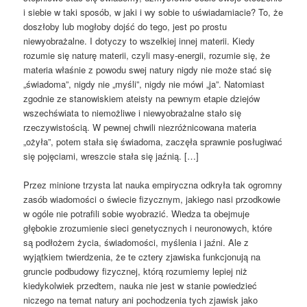
i siebie w taki sposób, w jaki i wy sobie to uświadamiacie? To, że
doszłoby lub mogłoby dojść do tego, jest po prostu
niewyobrażalne. I dotyczy to wszelkiej innej materii. Kiedy
rozumie się naturę materii, czyli masy-energii, rozumie się, że
materia właśnie z powodu swej natury nigdy nie może stać się
„świadoma”, nigdy nie „myśli”, nigdy nie mówi „ja”. Natomiast
zgodnie ze stanowiskiem ateisty na pewnym etapie dziejów
wszechświata to niemożliwe i niewyobrażalne stało się
rzeczywistością. W pewnej chwili niezróżnicowana materia
„ożyła”, potem stała się świadoma, zaczęła sprawnie posługiwać
się pojęciami, wreszcie stała się jaźnią. […]
Przez minione trzysta lat nauka empiryczna odkryła tak ogromny
zasób wiadomości o świecie fizycznym, jakiego nasi przodkowie
w ogóle nie potrafili sobie wyobrazić. Wiedza ta obejmuje
głębokie zrozumienie sieci genetycznych i neuronowych, które
są podłożem życia, świadomości, myślenia i jaźni. Ale z
wyjątkiem twierdzenia, że te cztery zjawiska funkcjonują na
gruncie podbudowy fizycznej, którą rozumiemy lepiej niż
kiedykolwiek przedtem, nauka nie jest w stanie powiedzieć
niczego na temat natury ani pochodzenia tych zjawisk jako