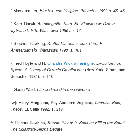
⁵ Max Jammer
, Einstein and Religion, Princeton 1999 s. 45 -46
⁶ Karol Darwin
Autobiografia, tłum. St. Skowron w: Dzieła
wybrane t. VIII, Warszawa 1960 str. 47
⁷ Stephen Hawking
, Krótka Historia czasu, tłum. P.
Amsterdamski, Warszawa 1990, s. 161
⁸ Fred Hoyle and N.
Chandra Wickramasinghe
,
Evolution from
Space: A Theory of Cosmic Creationism
(New York: Simon and
Schuster, 1981), p. 148
⁹ Georg Wald,
Life and mind in the Universe
[w]: Henry Margenau, Roy Abraham Vaghese
, Cosmos, Bios,
Theos
, La Salle 1992, s. 218
¹⁰ Richard Dawkins,
Steven Pinker Is Science Killing the Soul?
The Guardian-Dillons Debate