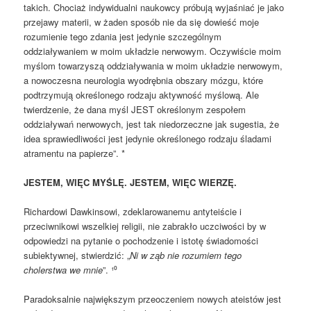
takich. Chociaż indywidualni naukowcy próbują wyjaśniać je jako
przejawy materii, w żaden sposób nie da się dowieść moje
rozumienie tego zdania jest jedynie szczególnym
oddziaływaniem w moim układzie nerwowym. Oczywiście moim
myślom towarzyszą oddziaływania w moim układzie nerwowym,
a nowoczesna neurologia wyodrębnia obszary mózgu, które
podtrzymują określonego rodzaju aktywność myślową. Ale
twierdzenie, że dana myśl JEST określonym zespołem
oddziaływań nerwowych, jest tak niedorzeczne jak sugestia, że
idea sprawiedliwości jest jedynie określonego rodzaju śladami
atramentu na papierze”. *
JESTEM, WIĘC MYŚLĘ. JESTEM, WIĘC WIERZĘ.
Richardowi Dawkinsowi, zdeklarowanemu antyteiście i
przeciwnikowi wszelkiej religii, nie zabrakło uczciwości by w
odpowiedzi na pytanie o pochodzenie i istotę świadomości
subiektywnej, stwierdzić: „
Ni w ząb nie rozumiem tego
cholerstwa we mnie
”. ¹⁰
Paradoksalnie największym przeoczeniem nowych ateistów jest