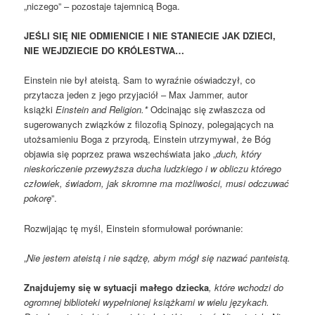
„niczego” – pozostaje tajemnicą Boga.
JEŚLI SIĘ NIE ODMIENICIE I NIE STANIECIE JAK DZIECI,
NIE WEJDZIECIE DO KRÓLESTWA…
Einstein nie był ateistą. Sam to wyraźnie oświadczył, co
przytacza jeden z jego przyjaciół – Max Jammer, autor
książki
Einstein and Religion.*
Odcinając się zwłaszcza od
sugerowanych związków z filozofią Spinozy, polegających na
utożsamieniu Boga z przyrodą, Einstein utrzymywał, że Bóg
objawia się poprzez prawa wszechświata jako „
duch, który
nieskończenie przewyższa ducha ludzkiego i w obliczu którego
człowiek, świadom, jak skromne ma możliwości, musi odczuwać
pokorę
”.
Rozwijając tę myśl, Einstein sformułował porównanie:
„
Nie jestem ateistą i nie sądzę, abym mógł się nazwać panteistą.
Znajdujemy się w sytuacji małego dziecka
, które wchodzi do
ogromnej biblioteki wypełnionej książkami w wielu językach.