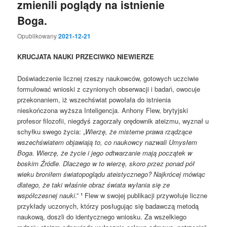
zmienili poglądy na istnienie
Boga.
Opublikowany
2021-12-21
KRUCJATA NAUKI PRZECIWKO NIEWIERZE
Doświadczenie licznej rzeszy naukowców, gotowych uczciwie
formułować wnioski z czynionych obserwacji i badań, owocuje
przekonaniem, iż wszechświat powołała do istnienia
nieskończona wyższa Inteligencja. Anhony Flew, brytyjski
profesor filozofii, niegdyś zagorzały orędownik ateizmu, wyznał u
schyłku swego życia: „
Wierzę, że misterne prawa rządzące
wszechświatem objawiają to, co naukowcy nazwali Umysłem
Boga. Wierzę, że życie i jego odtwarzanie mają początek w
boskim Źródle. Dlaczego w to wierzę, skoro przez ponad pół
wieku broniłem światopoglądu ateistycznego? Najkrócej mówiąc
dlatego, że taki właśnie obraz świata wyłania się ze
współczesnej nauki
.”
¹
Flew w swojej publikacji przywołuje liczne
przykłady uczonych, którzy posługując się badawczą metodą
naukową, doszli do identycznego wniosku. Za wszelkiego