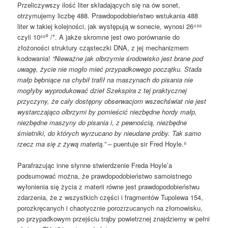
Przeliczywszy ilość liter składających się na ów sonet,
otrzymujemy liczbę 488. Prawdopodobieństwo wstukania 488
liter w takiej kolejności, jak występują w sonecie, wynosi 26⁴⁸⁸
czyli 10⁶⁹⁰ /*. A jakże skromne jest owo porównanie do
złożoności struktury cząsteczki DNA, z jej mechanizmem
kodowania!
“
Nieważne jak olbrzymie środowisko jest brane pod
uwagę, życie nie mogło mieć przypadkowego początku. Stada
małp bębniące na chybił trafił na maszynach do pisania nie
mogłyby wyprodukować dzieł Szekspira z tej praktycznej
przyczyny, że cały dostępny obserwacjom wszechświat nie jest
wystarczająco olbrzymi by pomieścić niezbędne hordy małp,
niezbędne maszyny do pisania i, z pewnością, niezbędne
śmietniki, do których wyrzucano by nieudane próby. Tak samo
rzecz ma się z żywą materią.”
– puentuje sir Fred Hoyle.⁸
Parafrazując inne słynne stwierdzenie Freda Hoyle’a
podsumować można, że prawdopodobieństwo samoistnego
wyłonienia się życia z materii równe jest prawdopodobieństwu
zdarzenia, że z wszystkich części i fragmentów Tupolewa 154,
porozkręcanych i chaotycznie porozrzucanych na złomowisku,
po przypadkowym przejściu trąby powietrznej znajdziemy w pełni