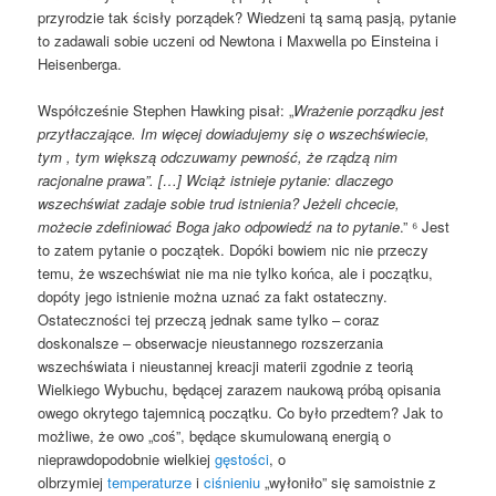
przyrodzie tak ścisły porządek? Wiedzeni tą samą pasją, pytanie
to zadawali sobie uczeni od Newtona i Maxwella po Einsteina i
Heisenberga.
Współcześnie Stephen Hawking pisał: „
Wrażenie porządku jest
przytłaczające. Im więcej dowiadujemy się o wszechświecie,
tym , tym większą odczuwamy pewność, że rządzą nim
racjonalne prawa”. […] Wciąż istnieje pytanie: dlaczego
wszechświat zadaje sobie trud istnienia? Jeżeli chcecie,
możecie zdefiniować Boga jako odpowiedź na to pytanie
.” ⁶ Jest
to zatem pytanie o początek. Dopóki bowiem nic nie przeczy
temu, że wszechświat nie ma nie tylko końca, ale i początku,
dopóty jego istnienie można uznać za fakt ostateczny.
Ostateczności tej przeczą jednak same tylko – coraz
doskonalsze – obserwacje nieustannego rozszerzania
wszechświata i nieustannej kreacji materii zgodnie z teorią
Wielkiego Wybuchu, będącej zarazem naukową próbą opisania
owego okrytego tajemnicą początku. Co było przedtem? Jak to
możliwe, że owo „coś”, będące skumulowaną energią o
nieprawdopodobnie wielkiej
gęstości
, o
olbrzymiej
temperaturze
i
ciśnieniu
„wyłoniło” się samoistnie z