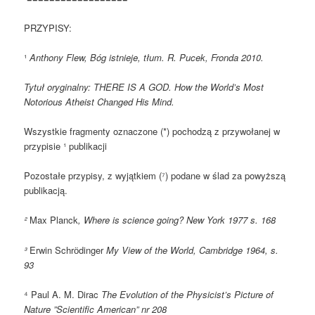
PRZYPISY:
¹
Anthony Flew, Bóg istnieje, tłum. R. Pucek, Fronda 2010.
Tytuł oryginalny: THERE IS A GOD. How the World’s Most
Notorious Atheist Changed His Mind.
Wszystkie fragmenty oznaczone (*) pochodzą z przywołanej w
przypisie ¹ publikacji
Pozostałe przypisy, z wyjątkiem (⁷) podane w ślad za powyższą
publikacją.
²
Max Planck
, Where is science going? New York 1977 s. 168
³
Erwin Schrӧdinger
My View of the World, Cambridge 1964, s.
93
⁴ Paul A. M. Dirac
The Evolution of the Physicist’s Picture of
Nature ”Scientific American” nr 208