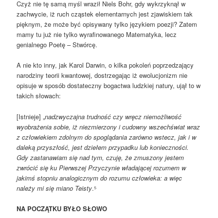
Czyż nie tę samą myśl wraził Niels Bohr, gdy wykrzyknął w
zachwycie, iż ruch cząstek elementarnych jest zjawiskiem tak
pięknym, że może być opisywany tylko językiem poezji? Zatem
mamy tu już nie tylko wyrafinowanego Matematyka, lecz
genialnego Poetę – Stwórcę.
A nie kto inny, jak Karol Darwin, o kilka pokoleń poprzedzający
narodziny teorii kwantowej, dostrzegając iż ewolucjonizm nie
opisuje w sposób dostateczny bogactwa ludzkiej natury, ujął to w
takich słowach:
[Istnieje] „
nadzwyczajna trudność czy wręcz niemożliwość
wyobrażenia sobie, iż niezmierzony i cudowny wszechświat wraz
z człowiekiem zdolnym do spoglądania zarówno wstecz, jak i w
daleką przyszłość, jest dziełem przypadku lub konieczności.
Gdy zastanawiam się nad tym, czuję, że zmuszony jestem
zwrócić się ku Pierwszej Przyczynie władającej rozumem w
jakimś stopniu analogicznym do rozumu człowieka: a więc
należy mi się miano Teisty
.⁵
NA POCZĄTKU BYŁO SŁOWO