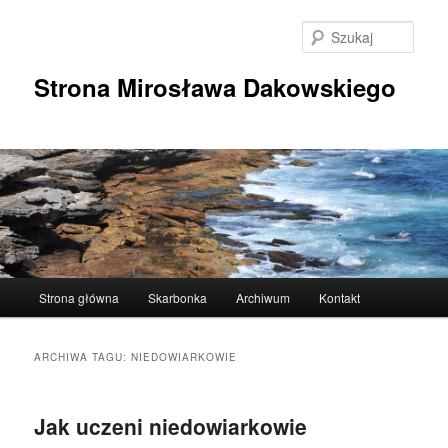
Przeskocz
Przeskocz
do
do
Szuka
tekstu
widgetów
Strona Mirosława Dakowskiego
Główne
Strona główna
Skarbonka
Archiwum
Kontakt
menu
ARCHIWA TAGU:
NIEDOWIARKOWIE
Jak uczeni niedowiarkowie