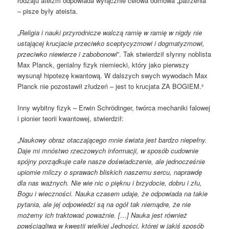
rodzaju ateizm odpowiada wyłącznie celowa odmowa „patrzenia”
– pisze były ateista.
„
Religia i nauki przyrodnicze walczą ramię w ramię w nigdy nie
ustającej krucjacie przeciwko sceptycyzmowi i dogmatyzmowi,
przeciwko niewierze i zabobonowi
”. Tak stwierdził słynny noblista
Max Planck, genialny fizyk niemiecki, który jako pierwszy
wysunął hipotezę kwantową. W dalszych swych wywodach Max
Planck nie pozostawił złudzeń – jest to krucjata ZA BOGIEM.²
Inny wybitny fizyk – Erwin Schrӧdinger, twórca mechaniki falowej
i pionier teorii kwantowej, stwierdził:
„
Naukowy obraz otaczającego mnie świata jest bardzo niepełny.
Daje mi mnóstwo rzeczowych informacji, w sposób cudownie
spójny porządkuje całe nasze doświadczenie, ale jednocześnie
upiornie milczy o sprawach bliskich naszemu sercu, naprawdę
dla nas ważnych. Nie wie nic o pięknu i brzydocie, dobru i złu,
Bogu i wieczności. Nauka czasem udaje, że odpowiada na takie
pytania, ale jej odpowiedzi są na ogół tak niemądre, że nie
możemy ich traktować poważnie. […] Nauka jest również
powściągliwa w kwestii wielkiej Jedności, której w jakiś sposób