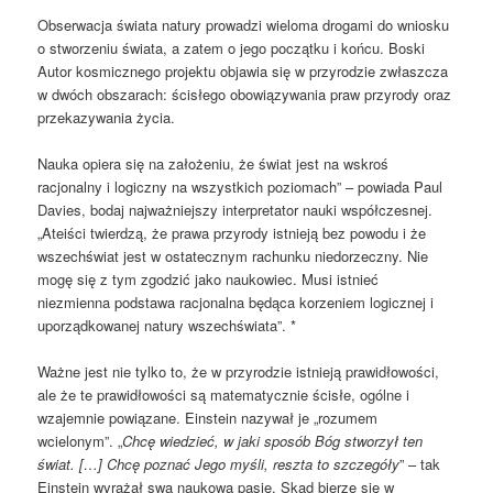
Obserwacja świata natury prowadzi wieloma drogami do wniosku
o stworzeniu świata, a zatem o jego początku i końcu. Boski
Autor kosmicznego projektu objawia się w przyrodzie zwłaszcza
w dwóch obszarach: ścisłego obowiązywania praw przyrody oraz
przekazywania życia.
Nauka opiera się na założeniu, że świat jest na wskroś
racjonalny i logiczny na wszystkich poziomach” – powiada Paul
Davies, bodaj najważniejszy interpretator nauki współczesnej.
„Ateiści twierdzą, że prawa przyrody istnieją bez powodu i że
wszechświat jest w ostatecznym rachunku niedorzeczny. Nie
mogę się z tym zgodzić jako naukowiec. Musi istnieć
niezmienna podstawa racjonalna będąca korzeniem logicznej i
uporządkowanej natury wszechświata”. *
Ważne jest nie tylko to, że w przyrodzie istnieją prawidłowości,
ale że te prawidłowości są matematycznie ścisłe, ogólne i
wzajemnie powiązane. Einstein nazywał je „rozumem
wcielonym”. „
Chcę wiedzieć, w jaki sposób Bóg stworzył ten
świat. […] Chcę poznać Jego myśli, reszta to szczegóły
” – tak
Einstein wyrażał swą naukową pasję. Skąd bierze się w