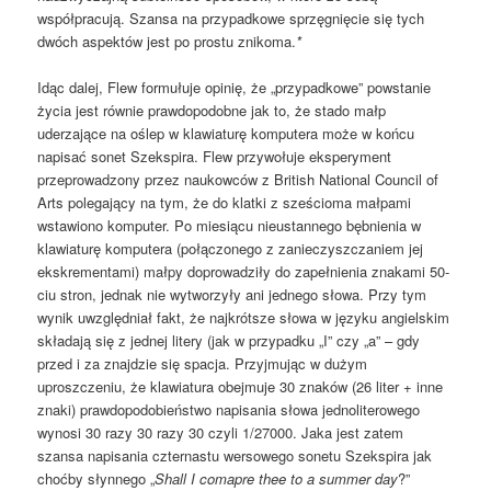
współpracują. Szansa na przypadkowe sprzęgnięcie się tych
dwóch aspektów jest po prostu znikoma.
*
Idąc dalej, Flew formułuje opinię, że „przypadkowe” powstanie
życia jest równie prawdopodobne jak to, że stado małp
uderzające na oślep w klawiaturę komputera może w końcu
napisać sonet Szekspira. Flew przywołuje eksperyment
przeprowadzony przez naukowców z British National Council of
Arts polegający na tym, że do klatki z sześcioma małpami
wstawiono komputer. Po miesiącu nieustannego bębnienia w
klawiaturę komputera (połączonego z zanieczyszczaniem jej
ekskrementami) małpy doprowadziły do zapełnienia znakami 50-
ciu stron, jednak nie wytworzyły ani jednego słowa. Przy tym
wynik uwzględniał fakt, że najkrótsze słowa w języku angielskim
składają się z jednej litery (jak w przypadku „I” czy „a” – gdy
przed i za znajdzie się spacja. Przyjmując w dużym
uproszczeniu, że klawiatura obejmuje 30 znaków (26 liter + inne
znaki) prawdopodobieństwo napisania słowa jednoliterowego
wynosi 30 razy 30 razy 30 czyli 1/27000. Jaka jest zatem
szansa napisania czternastu wersowego sonetu Szekspira jak
choćby słynnego „
Shall I comapre thee to a summer day
?”