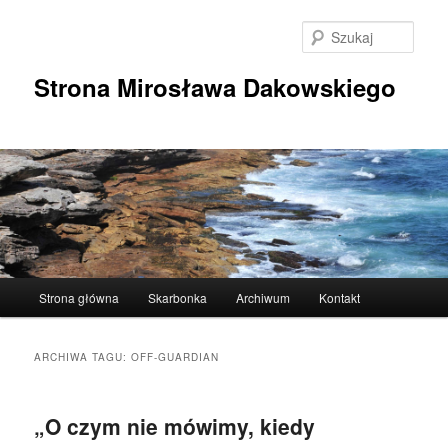
Przeskocz
Przeskocz
do
do
Szuka
tekstu
widgetów
Strona Mirosława Dakowskiego
Główne
Strona główna
Skarbonka
Archiwum
Kontakt
menu
ARCHIWA TAGU:
OFF-GUARDIAN
„O czym nie mówimy, kiedy