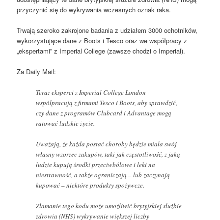
przyczynić się do wykrywania wczesnych oznak raka.
Trwają szeroko zakrojone badania z udziałem 3000 ochotników,
wykorzystujące dane z Boots i Tesco oraz we współpracy z
„ekspertami” z Imperial College (zawsze chodzi o Imperial).
Za Daily Mail:
Teraz eksperci z Imperial College London
współpracują z firmami Tesco i Boots, aby sprawdzić,
czy dane z programów Clubcard i Advantage mogą
ratować ludzkie życie.
Uważają, że każda postać choroby będzie miała swój
własny wzorzec zakupów, taki jak częstotliwość, z jaką
ludzie kupują środki przeciwbólowe i leki na
niestrawność, a także ograniczają – lub zaczynają
kupować – niektóre produkty spożywcze.
Złamanie tego kodu może umożliwić brytyjskiej służbie
zdrowia (NHS) wykrywanie większej liczby