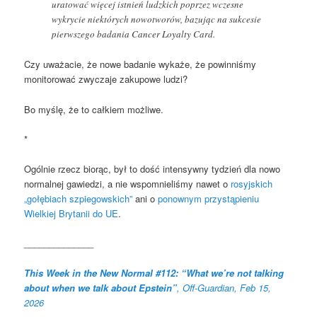
uratować więcej istnień ludzkich poprzez wczesne
wykrycie niektórych nowotworów, bazując na sukcesie
pierwszego badania Cancer Loyalty Card.
Czy uważacie, że nowe badanie wykaże, że powinniśmy
monitorować zwyczaje zakupowe ludzi?
Bo myślę, że to całkiem możliwe.
*
Ogólnie rzecz biorąc, był to dość intensywny tydzień dla nowo
normalnej gawiedzi, a nie wspomnieliśmy nawet o
rosyjskich
„gołębiach szpiegowskich”
ani o
ponownym przystąpieniu
Wielkiej Brytanii do UE
.
______________
This Week in the New Normal #112: “What we’re not talking
about when we talk about Epstein”
, Off-Guardian, Feb 15,
2026