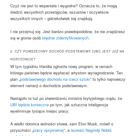
Czyż nie jest to wspaniałe i wygodne? Oznacza to, że ​​mogą
śledzić wszystkich przestępców, oszustów i oczywiście
wszystkich innych – gdziekolwiek się znajdują.
I nie przejmuj się. Jest bardzo prawdopodobne, że nie znajdziesz
się w gronie osób
błędnie zidentyfikowanych
.
2. CZY POWSZECHNY DOCHÓD PODSTAWOWY [UBI] JEST JUŻ NA
HORYZONCIE?
W tym tygodniu Irlandia ogłosiła nowy program, w ramach
którego państwo będzie wypłacać artystom wynagrodzenie. Ten
plan „
podstawowego dochodu na rzecz sztuki
” to tylko najnowszy
element narracji o dochodzie podstawowym.
Nastąpiło to tuż po stwierdzeniu ministra brytyjskiego rządu, że
UBI będzie konieczne
po tym, jak sztuczna inteligencja
wyeliminuje tysiące miejsc pracy.
A wielki obrońca wolności słowa, sam Elon Musk, mówił o
przyszłości „
pracy opcjonalnej
”, a
laureaci Nagrody Nobla