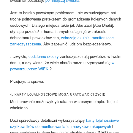
dwóch lat pozostaje
pomniejszą kwestią
.
Jest to bardzo poważnym problemem i nie wzbudzającym ani
trochę politowania pretekstem do gromadzenia kolejnych danych
osobowych. Dlatego miejsca takie jak Abu Zabi [Abu Dhabi],
słynące przecież z humanitarnych osiągnięć w zakresie
dobrostanu i praw człowieka,
wdrażają czujniki monitorujące
zanieczyszczenia
. Aby zapewnić ludziom bezpieczeństwo.
…zwykłe,
codzienne rzeczy
zanieczyszczają powietrze w twoim
domu, a czy wiesz, że wiele chorób może utrzymywać się
w
powietrzu przez WIEKI
?
Przejrzysta sprawa.
4. KARTY LOJALNOŚCIOWE MOGĄ URATOWAĆ CI ŻYCIE
Monitorowanie może wykryć raka na wczesnym etapie. To jest
właśnie to.
Duzi sprzedawcy detaliczni wykorzystujący
karty lojalnościowe
użytkowników do monitorowania ich nawyków zakupowych
i
udostępniający te dane brytyjskiej służbie zdrowia (NHS) mogą