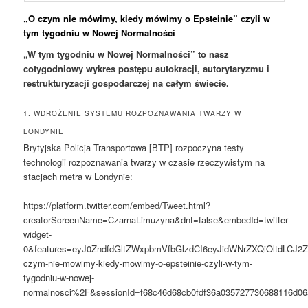
„O czym nie mówimy, kiedy mówimy o Epsteinie” czyli w
tym tygodniu w Nowej Normalności
„W tym tygodniu w Nowej Normalności” to nasz
cotygodniowy wykres postępu autokracji, autorytaryzmu i
restrukturyzacji gospodarczej na całym świecie.
1. WDROŻENIE SYSTEMU ROZPOZNAWANIA TWARZY W
LONDYNIE
Brytyjska Policja Transportowa [BTP] rozpoczyna testy
technologii rozpoznawania twarzy w czasie rzeczywistym na
stacjach metra w Londynie:
https://platform.twitter.com/embed/Tweet.html?
creatorScreenName=CzarnaLimuzyna&dnt=false&embedId=twitter-
widget-
0&features=eyJ0ZndfdGltZWxpbmVfbGlzdCI6eyJidWNrZXQiOltdLC
czym-nie-mowimy-kiedy-mowimy-o-epsteinie-czyli-w-tym-
tygodniu-w-nowej-
normalnosci%2F&sessionId=f68c46d68cb0fdf36a035727730688116d0