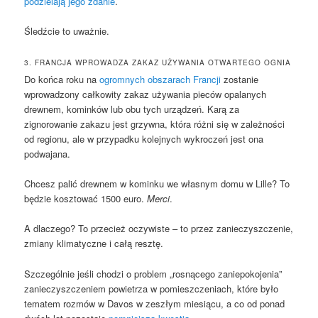
podzielają jego zdanie
.
Śledźcie to uważnie.
3. FRANCJA WPROWADZA ZAKAZ UŻYWANIA OTWARTEGO OGNIA
Do końca roku na
ogromnych obszarach Francji
zostanie
wprowadzony całkowity zakaz używania pieców opalanych
drewnem, kominków lub obu tych urządzeń. Karą za
zignorowanie zakazu jest grzywna, która różni się w zależności
od regionu, ale w przypadku kolejnych wykroczeń jest ona
podwajana.
Chcesz palić drewnem w kominku we własnym domu w Lille? To
będzie kosztować 1500 euro.
Merci
.
A dlaczego? To przecież oczywiste – to przez zanieczyszczenie,
zmiany klimatyczne i całą resztę.
Szczególnie jeśli chodzi o problem „rosnącego zaniepokojenia”
zanieczyszczeniem powietrza w pomieszczeniach, które było
tematem rozmów w Davos w zeszłym miesiącu, a co od ponad