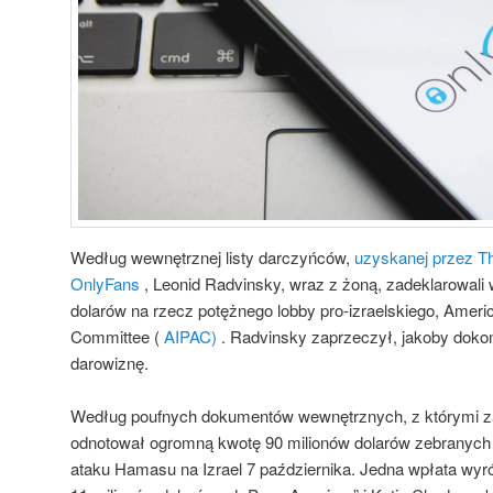
Według wewnętrznej listy darczyńców,
uzyskanej przez T
OnlyFans
, Leonid Radvinsky, wraz z żoną, zadeklarowali
dolarów na rzecz potężnego lobby pro-izraelskiego, America
Committee (
AIPAC)
. Radvinsky zaprzeczył, jakoby dokon
darowiznę.
Według poufnych dokumentów wewnętrznych, z którymi za
odnotował ogromną kwotę 90 milionów dolarów zebranych
ataku Hamasu na Izrael 7 października. Jedna wpłata wyró