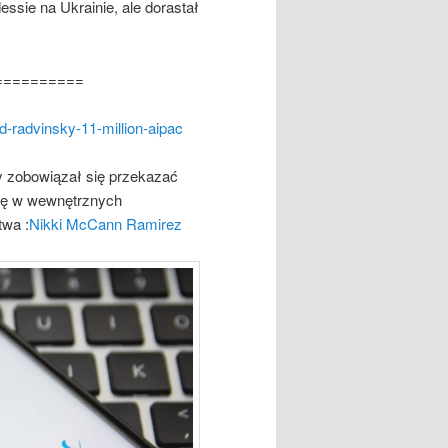
essie na Ukrainie, ale dorastał
==========
id-radvinsky-11-million-aipac
y zobowiązał się przekazać
 się w wewnętrznych
twa :
Nikki McCann Ramirez