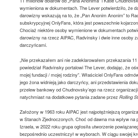
11 milionów dolarów od „Pana Anonima” i Katie Chudnovsk
wymieniona w dokumentach. The Lever potwierdziło, że 
darowizny wskazują na to, że „Pan Anonim Anonim” to R
subskrypcyjnej OnlyFans, która jest powszechnie kojarzon
Chociaż niektóre osoby wymienione w dokumentach potwie
darowizny na rzecz AIPAC, Radvinsky i dwie inne osoby z
darczyńcami.
„Nie przekazałem ani nie zadeklarowałem przekazania 11 
powiedział Radvinsky portalowi The Lever, dodając, że oś
mojej fundacji / mojej rodziny”. Właściciel OnlyFans odmów
jego żona widnieją jako darczyńcy, ani przedstawienia dok
przelew bankowy od Chudnovsky’ego na rzecz organizacji
natychmiast na dodatkowe pytania zadane przez
Rolling S
Założony w 1963 roku AIPAC jest najpotężniejszą organiza
w Stanach Zjednoczonych. Choć od dawna ma wpływ na p
Izraela, w 2022 roku grupa ogłosiła utworzenie powiązane
bezpośrednio uczestniczył w wyborach. W ciągu swojej kró