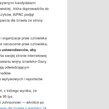
resywnymi kandydatami
wskiej , która doprowadziła do
ńczyków, AIPAC podjął
rcia dla Izraela ze strony
 organizacje praw człowieka
ce naruszenie praw człowieka,
a ustawodawców, aby
a swojej stronie internetowej
owaniu wojny izraelsko-Gazy.
gają odwiedzającym
 mediów
ób wpływowych i reporterów
 z którego wynika, że ​​
e 95 tys.
i Johnsonowi — wkrótce po
go dla Izraela o wartości 14