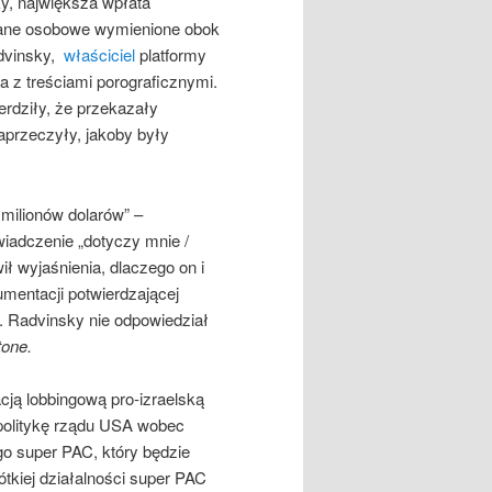
y, największa wpłata
dane osobowe wymienione obok
advinsky,
właściciel
platformy
a z treściami porograficznymi.
rdziły, że przekazały
aprzeczyły, jakoby były
milionów dolarów” –
wiadczenie „dotyczy mnie /
ił wyjaśnienia, dlaczego on i
umentacji potwierdzającej
. Radvinsky nie odpowiedział
tone.
cją lobbingową pro-izraelską
olitykę rządu USA wobec
go super PAC, który będzie
tkiej działalności super PAC