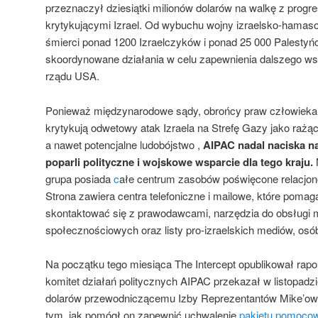
przeznaczył dziesiątki milionów dolarów na walkę z prog
krytykującymi Izrael. Od wybuchu wojny izraelsko-hamaso
śmierci ponad 1200 Izraelczyków i ponad 25 000 Palesty
skoordynowane działania w celu zapewnienia dalszego wspa
rządu USA.
Ponieważ międzynarodowe sądy, obrońcy praw człowieka i
krytykują odwetowy atak Izraela na Strefę Gazy jako rażą
a nawet potencjalne ludobójstwo ,
AIPAC nadal naciska n
poparli polityczne i wojskowe wsparcie dla tego kraju.
N
grupa posiada
c
ałe centrum zasobów poświęcone relacjon
Strona zawiera centra telefoniczne i mailowe, które poma
skontaktować się z prawodawcami, narzędzia do obsługi
społecznościowych oraz listy pro-izraelskich mediów, os
Na początku tego miesiąca The Intercept opublikował raport,
komitet działań politycznych AIPAC przekazał w listopadzi
dolarów przewodniczącemu Izby Reprezentantów Mike’ow
tym, jak pomógł on zapewnić uchwalenie
pakietu pomocowe