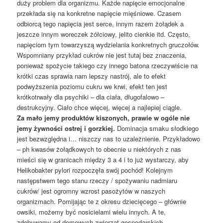
duży problem dla organizmu. Każde napięcie emocjonalne
przekłada się na konkretne napięcie mięśniowe. Czasem
odbiorcą tego napięcia jest serce, innym razem żołądek a
jeszcze innym woreczek żółciowy, jelito cienkie itd. Często,
napięciom tym towarzyszą wydzielania konkretnych gruczołów.
Wspomniany przykład cukrów nie jest tutaj bez znaczenia,
ponieważ spożycie takiego czy innego batona rzeczywiście na
krótki czas sprawia nam lepszy nastrój, ale to efekt
podwyższenia poziomu cukru we krwi, efekt ten jest
krótkotrwały dla psychiki – dla ciała, długofalowo –
destrukcyjny. Ciało chce więcej, więcej a najlepiej ciągle.
Za mało jemy produktów kiszonych, prawie w ogóle nie
jemy żywności ostrej i gorzkiej.
Dominacja smaku słodkiego
jest bezwzględna i… niszczy nas to uzależnienie. Przykładowo
– ph kwasów żołądkowych to obecnie u niektórych z nas
mieści się w granicach między 3 a 4 i to już wystarczy, aby
Helikobakter pylori rozpoczęła swój pochód! Kolejnym
następstwem tego stanu rzeczy / spożywaniu nadmiaru
cukrów/ jest ogromny wzrost pasożytów w naszych
organizmach. Pomijając te z okresu dziecięcego – głównie
owsiki, możemy być nosicielami wielu innych. A te,
zdobywamy od domowych zwierząt gospodarskich,