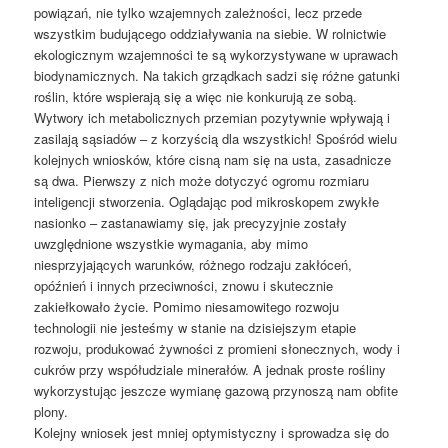
powiązań, nie tylko wzajemnych zależności, lecz przede
wszystkim budującego oddziaływania na siebie. W rolnictwie
ekologicznym wzajemności te są wykorzystywane w uprawach
biodynamicznych. Na takich grządkach sadzi się różne gatunki
roślin, które wspierają się a więc nie konkurują ze sobą.
Wytwory ich metabolicznych przemian pozytywnie wpływają i
zasilają sąsiadów – z korzyścią dla wszystkich! Spośród wielu
kolejnych wniosków, które cisną nam się na usta, zasadnicze
są dwa. Pierwszy z nich może dotyczyć ogromu rozmiaru
inteligencji stworzenia. Oglądając pod mikroskopem zwykłe
nasionko – zastanawiamy się, jak precyzyjnie zostały
uwzględnione wszystkie wymagania, aby mimo
niesprzyjających warunków, różnego rodzaju zakłóceń,
opóźnień i innych przeciwności, znowu i skutecznie
zakiełkowało życie. Pomimo niesamowitego rozwoju
technologii nie jesteśmy w stanie na dzisiejszym etapie
rozwoju, produkować żywności z promieni słonecznych, wody i
cukrów przy współudziale minerałów. A jednak proste rośliny
wykorzystując jeszcze wymianę gazową przynoszą nam obfite
plony.
Kolejny wniosek jest mniej optymistyczny i sprowadza się do