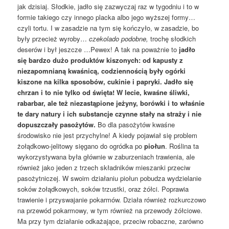
jak dzisiaj. Słodkie, jadło się zazwyczaj raz w tygodniu i to w
formie takiego czy innego placka albo jego wyższej formy…
czyli tortu. I w zasadzie na tym się kończyło, w zasadzie, bo
były przecież wyroby…
czekolado podobne,
trochę słodkich
deserów i był jeszcze …Pewex! A tak na poważnie to
jadło
się bardzo dużo produktów kiszonych: od kapusty z
niezapomnianą kwaśnicą, codziennością były ogórki
kiszone na kilka sposobów, cukinie i papryki. Jadło się
chrzan i to nie tylko od święta! W lecie, kwaśne śliwki,
rabarbar, ale też niezastąpione jeżyny, borówki i to właśnie
te dary natury i ich substancje czynne stały na straży i nie
dopuszczały pasożytów.
Bo dla pasożytów kwaśne
środowisko nie jest przychylne! A kiedy pojawiał się problem
żołądkowo-jelitowy sięgano do ogródka po
piołun
. Roślina ta
wykorzystywana była głównie w zaburzeniach trawienia, ale
również jako jeden z trzech składników mieszanki przeciw
pasożytniczej. W swoim działaniu piołun pobudza wydzielanie
soków żołądkowych, soków trzustki, oraz żółci. Poprawia
trawienie i przyswajanie pokarmów. Działa również rozkurczowo
na przewód pokarmowy, w tym również na przewody żółciowe.
Ma przy tym działanie odkażające, przeciw robaczne, zarówno