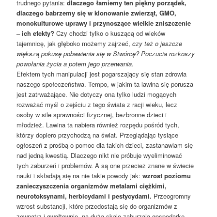
trudnego pytania:
dlaczego łamiemy ten piękny porządek,
dlaczego babrzemy się w klonowanie zwierząt, GMO,
monokulturowe uprawy i przynoszące wielkie zniszczenie
– ich efekty?
Czy chodzi tylko o kuszącą od wieków
tajemnicę, jak głęboko możemy zajrzeć,
czy też o jeszcze
większą pokusę pobawienia się w Stwórcę? Poczucia rozkoszy
powołania życia a potem jego przerwania.
Efektem tych manipulacji jest pogarszający się stan zdrowia
naszego społeczeństwa. Tempo, w jakim ta lawina się porusza
jest zatrważające. Nie dotyczy ona tylko ludzi mogących
rozważać myśl o zejściu z tego świata z racji wieku, lecz
osoby w sile sprawności fizycznej, bezbronne dzieci i
młodzież. Lawina ta nabiera również rozpędu pośród tych,
którzy dopiero przychodzą na świat. Przeglądając tysiące
ogłoszeń z prośbą o pomoc dla takich dzieci, zastanawiam się
nad jedną kwestią. Dlaczego nikt nie próbuje wyeliminować
tych zaburzeń i problemów. A są one przecież znane w świecie
nauki i składają się na nie takie powody jak:
wzrost poziomu
zanieczyszczenia organizmów metalami ciężkimi,
neurotoksynami, herbicydami i pestycydami.
Przeogromny
wzrost substancji, które przedostają się do organizmów z
zewnątrz i gwałtownie, na dużą skalę zaburzają gospodarkę