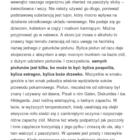
wewnątrz naszego organizmu jak również na pasożyty skóry –
świerzbowce i wszy. Nie należy używać go długo, ponieważ
podstawową substancją jest tujon, który mocno wpływa na
działanie ośrodkowego układu nerwowego. Nie podaje się go
dzieciom, kobietom w ciąży i matkom karmiącym. Można
przyjmować go w nalewce. A skoro już mowa o alkoholu to
znawcy tego tematu zwracają od razu uwagę na łacińską
nazwę jednego z gatunków piołunu. Bylica piołun od razu daje
skojarzenia z absyntem a więc mocnym trunkiem na bazie ziół,
z dużym udziałem piołunów. I rzeczywiście,
samych
piołunów jest kilka, bo może to być: bylica pospolita,
bylica estragon, bylica boże drzewko.
Wszystkie w smaku
gorzkie a ten smak pobudza właśnie wydzielanie soków
przewodu pokarmowego. Piołun, niezależnie od odmiany był
znany i używany od dawna. Pisali o nim Galen, Diskurides i św.
Hildegarda. Jest rośliną wiatropylną, o ładnym zapachu. W
lecie, w wyższych temperaturach, kiedy uwalniają się olejki
eteryczne miło siedzi się z zamkniętymi oczyma i rozpoznaje
różne zapachy ziół. Można też wtedy podpatrzyć jak pszczoły
i inne zapylacze korzystają z jego pyłku i znoszą do ula, aby i
tam walczyć z pasożytami. W uprawie jest prosty i niezwykle
odporny. Kiedy rozpoczyna się czas kwitnięcia obcina się