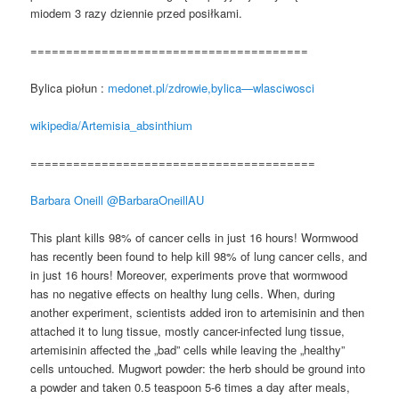
miodem 3 razy dziennie przed posiłkami.
=======================================
Bylica piołun :
medonet.pl/zdrowie,bylica—wlasciwosci
wikipedia/Artemisia_absinthium
========================================
Barbara Oneill
@BarbaraOneillAU
This plant kills 98% of cancer cells in just 16 hours! Wormwood
has recently been found to help kill 98% of lung cancer cells, and
in just 16 hours! Moreover, experiments prove that wormwood
has no negative effects on healthy lung cells. When, during
another experiment, scientists added iron to artemisinin and then
attached it to lung tissue, mostly cancer-infected lung tissue,
artemisinin affected the „bad” cells while leaving the „healthy”
cells untouched. Mugwort powder: the herb should be ground into
a powder and taken 0.5 teaspoon 5-6 times a day after meals,