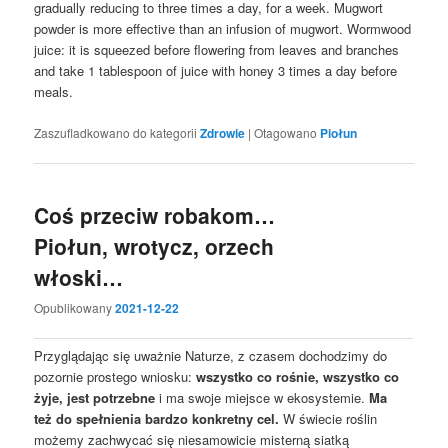
gradually reducing to three times a day, for a week. Mugwort
powder is more effective than an infusion of mugwort. Wormwood
juice: it is squeezed before flowering from leaves and branches
and take 1 tablespoon of juice with honey 3 times a day before
meals.
Zaszufladkowano do kategorii
Zdrowie
|
Otagowano
Piołun
Coś przeciw robakom…
Piołun, wrotycz, orzech
włoski…
Opublikowany
2021-12-22
Przyglądając się uważnie Naturze, z czasem dochodzimy do
pozornie prostego wniosku:
wszystko co rośnie, wszystko co
żyje, jest potrzebne
i ma swoje miejsce w ekosystemie.
Ma
też do spełnienia bardzo konkretny cel.
W świecie roślin
możemy zachwycać się niesamowicie misterną siatką