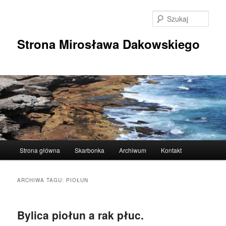
Przeskocz
Przeskocz
do
do
Szuka
tekstu
widgetów
Strona Mirosława Dakowskiego
Główne
Strona główna
Skarbonka
Archiwum
Kontakt
menu
ARCHIWA TAGU:
PIOŁUN
Bylica piołun a rak płuc.