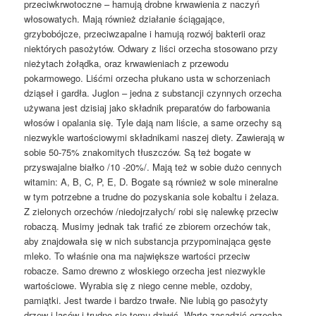
przeciwkrwotoczne – hamują drobne krwawienia z naczyń
włosowatych. Mają również działanie ściągające,
grzybobójcze, przeciwzapalne i hamują rozwój bakterii oraz
niektórych pasożytów. Odwary z liści orzecha stosowano przy
nieżytach żołądka, oraz krwawieniach z przewodu
pokarmowego. Liśćmi orzecha płukano usta w schorzeniach
dziąseł i gardła. Juglon – jedna z substancji czynnych orzecha
używana jest dzisiaj jako składnik preparatów do farbowania
włosów i opalania się. Tyle dają nam liście, a same orzechy są
niezwykle wartościowymi składnikami naszej diety. Zawierają w
sobie 50-75% znakomitych tłuszczów. Są też bogate w
przyswajalne białko /10 -20%/. Mają też w sobie dużo cennych
witamin: A, B, C, P, E, D. Bogate są również w sole mineralne
w tym potrzebne a trudne do pozyskania sole kobaltu i żelaza.
Z zielonych orzechów /niedojrzałych/ robi się nalewkę przeciw
robaczą. Musimy jednak tak trafić ze zbiorem orzechów tak,
aby znajdowała się w nich substancja przypominająca gęste
mleko. To właśnie ona ma największe wartości przeciw
robacze. Samo drewno z włoskiego orzecha jest niezwykle
wartościowe. Wyrabia się z niego cenne meble, ozdoby,
pamiątki. Jest twarde i bardzo trwałe. Nie lubią go pasożyty
drzew i lasów i trudno się temu dziwić. Warto zasadzić orzecha