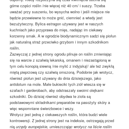
górne części roślin /nie więcej niż 40 cm/ i suszy. Trzeba
uważać przy suszeniu, bo wysycha wolno i jeśli miejsce nie
będzie przewiewne to może gnić, ciemnieć a wtedy jest
bezużyteczny. Bylica estragon używany jest w naszych
kuchniach jako przyprawa do mięs, nadając im ciekawy
korzenny smak. A w ogrodzie biodynamicznym sadzi się piołun
jak naturalną straż przeciwko grzybom i innym szkodnikom
roślin.
Zazwyczaj z jednej strony ogrodu pilnuje on roślin zmieniając
się na warcie z szałwią lekarską, omanem i niezastąpioną w
tym celu konopią siewną /nie mylić z indyjską!/ ale też zwykłą
miętą pieprzową czy szałwią omszoną. Podobnie jak wrotycz,
również piołun jest używany do dnia dzisiejszego, jako
antidotum na mole. Małe bukieciki tych ziół wiesza się w
szafach i garderobach, aby odstraszały swoimi olejkami
szkodniki. Do dzisiaj również obydwa te zioła są
podstawowymi składnikami preparatów na pasożyty skóry a
więc wspomniane świerzbowce i wszy.
Wrotycz jest jedną z ciekawszych roślin, która budzi wiele
kontrowersji. Z jednej strony jest na indeksie, ostrzegają przed
nią
urzędy europejskie, umieszczając wrotycz na liście roślin