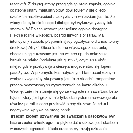
trujących.
Z drugiej strony przeglądając stare zapiski, ogólnie
dostępne skany manuskryptów, dowiadujemy się o jego
szerokich możliwościach. Oczywistym wnioskiem jest to, że
wtedy nie było nic innego i dlatego był wykorzystywany tak
szeroko. W Polsce wrotycz jest rośliną ogólnie dostępną.
Pięknie rośnie w kępach, pośród innych ziół i traw. Ma
intensywny zapach, przypominający egzotyczne dla nas tereny
środkowej Afryki. Obecnie nie ma większego znaczenia,
chociaż ciągle używany jest na wsiach np. do odkażania
baniek na mleko /podobnie jak glistnik/, odymiania obór i
miejsc gdzie przebywają zwierzęta mogące stać się łupem
pasożytów. W przemyśle kosmetycznym i farmaceutycznym
wrotycz zwyczajny skupowany jest jako składnik preparatów
przeciw wszawicowych wytwarzanych na bazie alkoholu.
Wewnętrznie nie stosuje się go ze względu na zawartość beta-
tujonu, który jest groźny, nie tylko dla systemu nerwowego ale
również potrafi mocno przekrwić błony śluzowe żołądka i
negatywnie wpływa na pracę nerek.
Trzecim ziołem używanym do zwalczania pasożytów był
liść orzecha włoskiego.
To piękne duże drzewo jest skarbem
w naszych ogrodach. Liście orzecha wykazują działanie