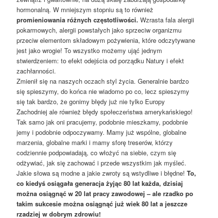
hormonalną. W mniejszym stopniu są to również
promieniowania różnych częstotliwości.
Wzrasta fala alergii
pokarmowych, alergii powstałych jako sprzeciw organizmu
przeciw elementom składowym pożywienia, które odczytywane
jest jako wrogie! To wszystko możemy ująć jednym
stwierdzeniem: to efekt odejścia od porządku Natury i efekt
zachłanności.
Zmienił się na naszych oczach styl życia. Generalnie bardzo
się spieszymy, do końca nie wiadomo po co, lecz spieszymy
się tak bardzo, że gonimy błędy już nie tylko Europy
Zachodniej ale również błędy społeczeństwa amerykańskiego!
Tak samo jak oni pracujemy, podobnie mieszkamy, podobnie
jemy i podobnie odpoczywamy. Mamy już wspólne, globalne
marzenia, globalne marki i mamy sforę treserów, którzy
codziennie podpowiadają, co włożyć na siebie, czym się
odżywiać, jak się zachować i przede wszystkim jak myśleć.
Jakie słowa są modne a jakie zwroty są wstydliwe i błędne!
To,
co kiedyś osiągała generacja żyjąc 80 lat każda, dzisiaj
można osiągnąć w 20 lat pracy zawodowej – ale rzadko po
takim sukcesie można osiągnąć już wiek 80 lat a jeszcze
rzadziej w dobrym zdrowiu!