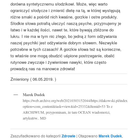
dorówna syntetycznemu słodzikowi. Może, więc warto
ograniczyć słodycze i zmienić dietę na tą, w której występują
różne smaki a pośród nich kwaśne, gorzkie i ostre produkty.
Słodkie słowa potrafią uleczyć naszą psyche, przyjmujemy je
łatwo i w każdej ilości, nawet te, które bywają zbliżone do
lukru. I nie ma w tym nic złego, bo jedną z form odżywiania
naszej psychiki jest odżywianie dobrym słowem. Niezwykle
potrzebne w tych czasach! A gorzkie słowa też są konieczne,
to właśnie one mogą obudzić uśpione postrzeganie, obalić
rutynowe zwyczaje i żywieniowe nawyki, które często
prowadzą nas na manowce zdrowia
!
Zmieniony ( 06.05.2019. )
Marek Dudek
https://web.archive.org/web/20210303152044/https://dakowski.pl/index.php?
option=com_content&task=view&id=25332&Itemid=53 To z
ARCHIWUM, przypominam, że tam OCEAN wiadomości,
artykułów.. MD
Zaszufladkowano do kategorii
Zdrowie
|
Otagowano
Marek Dudek
,