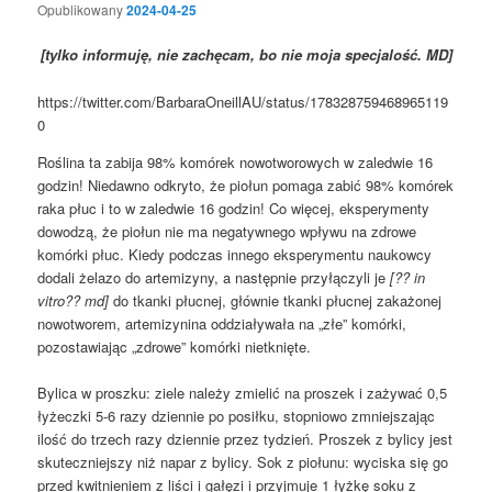
Opublikowany
2024-04-25
[tylko informuję, nie zachęcam, bo nie
moja specjalość. MD]
https://twitter.com/BarbaraOneillAU/status/178328759468965119
0
Roślina ta zabija 98% komórek nowotworowych w zaledwie 16
godzin! Niedawno odkryto, że piołun pomaga zabić 98% komórek
raka płuc i to w zaledwie 16 godzin! Co więcej, eksperymenty
dowodzą, że piołun nie ma negatywnego wpływu na zdrowe
komórki płuc. Kiedy podczas innego eksperymentu naukowcy
dodali żelazo do artemizyny, a następnie przyłączyli je
[?? in
vitro?? md]
do tkanki płucnej, głównie tkanki płucnej zakażonej
nowotworem, artemizynina oddziaływała na „złe” komórki,
pozostawiając „zdrowe” komórki nietknięte.
Bylica w proszku: ziele należy zmielić na proszek i zażywać 0,5
łyżeczki 5-6 razy dziennie po posiłku, stopniowo zmniejszając
ilość do trzech razy dziennie przez tydzień. Proszek z bylicy jest
skuteczniejszy niż napar z bylicy. Sok z piołunu: wyciska się go
przed kwitnieniem z liści i gałęzi i przyjmuje 1 łyżkę soku z