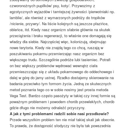
czworonożnych pupilków/ psy, koty/. Przywozimy z
egzotycznych wyjazdów i tamtejszej żywności /pierwotniaki np.
lamblie/, ale również z wymarzonych podróży do tropików
/nicienie, przywry/. Na liście kolejnych są jeszcze płazińce,
obleńce, itd. Kiedy nasz organizm słabnie głównie na skutek
przeciążenia i braku regeneracji, to właśnie one domagają się
władzy dla siebie. Najczęściej więc, kolonizują, obejmując
nowe terytoria. Kiedy nie znajdą tego co chcą, ruszają w
poszukiwaniu pokarmu przemierzając nasz organizm bez
większego trudu. Szczególnie podróże lubi tasiemiec. Potrafi
on bez większy problemów wędrować wewnątrz ciała
przemieszczając się z układu pokarmowego do oddechowego i
dalej w górę do jamy ustnej. Rzadko dostajemy skierowanie na
badania przeciwko tym formom życia. Jedną ze skutecznych
metod poznania tego co w sobie nosimy jest prosta metoda
Vega Test. Bardzo często pasożyty w takiej czy innej formie są
poważnym problemem i powodem chorób przewlekłych, chorób
gdzie długo nie możemy odnaleźć przyczyny.
A jak z tymi problemami radzili sobie nasi przodkowie?
Przede wszystkim problem ten nie miał takiej skali jak obecnie.
To prawda, że dostępność słodyczy nie była tak powszednia