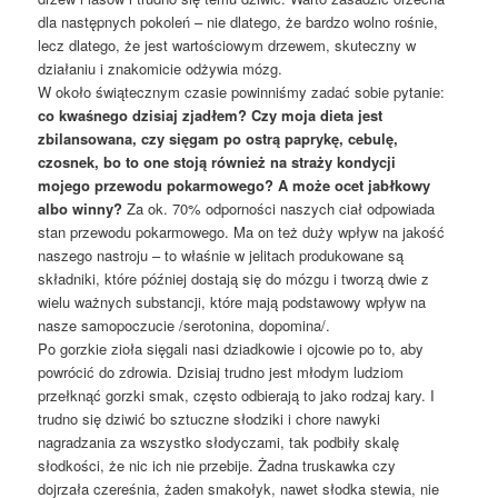
dla następnych pokoleń – nie dlatego, że bardzo wolno rośnie,
lecz dlatego, że jest wartościowym drzewem, skuteczny w
działaniu i znakomicie odżywia mózg.
W około świątecznym czasie powinniśmy zadać sobie pytanie:
co kwaśnego dzisiaj zjadłem? Czy moja dieta jest
zbilansowana, czy sięgam po ostrą paprykę, cebulę,
czosnek, bo to one stoją również na straży kondycji
mojego przewodu pokarmowego? A może ocet jabłkowy
albo winny?
Za ok. 70% odporności naszych ciał odpowiada
stan przewodu pokarmowego. Ma on też duży wpływ na jakość
naszego nastroju – to właśnie w jelitach produkowane są
składniki, które później dostają się do mózgu i tworzą dwie z
wielu ważnych substancji, które mają podstawowy wpływ na
nasze samopoczucie /serotonina, dopomina/.
Po gorzkie zioła sięgali nasi dziadkowie i ojcowie po to, aby
powrócić do zdrowia. Dzisiaj trudno jest młodym ludziom
przełknąć gorzki smak, często odbierają to jako rodzaj kary. I
trudno się dziwić bo sztuczne słodziki i chore nawyki
nagradzania za wszystko słodyczami, tak podbiły skalę
słodkości, że nic ich nie przebije. Żadna truskawka czy
dojrzała czereśnia, żaden smakołyk, nawet słodka stewia, nie