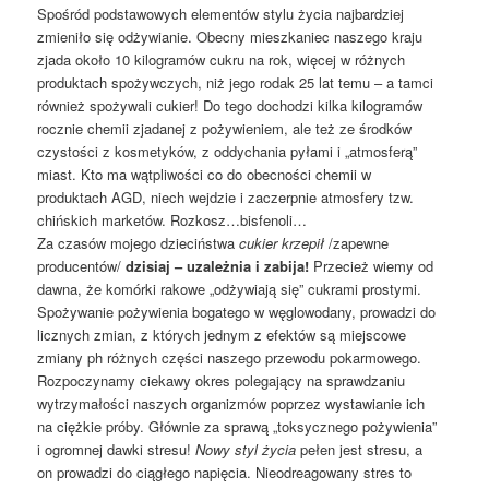
Spośród podstawowych elementów stylu życia najbardziej
zmieniło się odżywianie. Obecny mieszkaniec naszego kraju
zjada około 10 kilogramów cukru na rok, więcej w różnych
produktach spożywczych, niż jego rodak 25 lat temu – a tamci
również spożywali cukier! Do tego dochodzi kilka kilogramów
rocznie chemii zjadanej z pożywieniem, ale też ze środków
czystości z kosmetyków, z oddychania pyłami i „atmosferą”
miast. Kto ma wątpliwości co do obecności chemii w
produktach AGD, niech wejdzie i zaczerpnie atmosfery tzw.
chińskich marketów. Rozkosz…bisfenoli…
Za czasów mojego dzieciństwa
cukier krzepił
/zapewne
producentów/
dzisiaj – uzależnia i zabija!
Przecież wiemy od
dawna, że komórki rakowe „odżywiają się” cukrami prostymi.
Spożywanie pożywienia bogatego w węglowodany, prowadzi do
licznych zmian, z których jednym z efektów są miejscowe
zmiany ph różnych części naszego przewodu pokarmowego.
Rozpoczynamy ciekawy okres polegający na sprawdzaniu
wytrzymałości naszych organizmów poprzez wystawianie ich
na ciężkie próby. Głównie za sprawą „toksycznego pożywienia”
i ogromnej dawki stresu!
Nowy styl życia
pełen jest stresu, a
on prowadzi do ciągłego napięcia. Nieodreagowany stres to