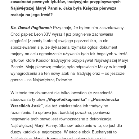
zasadność pewnych tytułów, tradycyjnie przypisywanych
Najświętszej Maryi Pannie. Jaka była Księdza pierwsza
reakcja na jego treść?
Ks. Dawid Pagliarani:
Przyznaję, że byłem nim zaszokowany.
Choć papież Leon XIV wyraził już pragnienie zachowania
ciągłości [z pontyfikatem] swojego poprzednika, to nie
spodziewałem się, że dykasteria rzymska ogłosi dokument
mający na celu ograniczenie używania tych tak bogatych w treść
tytułów, które Kościół tradycyjnie przypisywał Najświętszej Maryi
Pannie. Moją pierwszą reakcją było odprawienie Mszy w intencji
wynagrodzenia za ten nowy atak na Tradycję oraz – co jeszcze
gorsze – na Najświętszą Dziewicę.
W istocie ten dokument nie tylko kwestionuje zasadność
stosowania tytułów
„Współodkupicielka” i „Pośredniczka
Wszelkich Łask”
, ale też zniekształca ich tradycyjne
rozumienie. Ta sprawa jest bardziej poważna, ponieważ
negowanie tych prawd jest równoznaczne z detronizacją
Najświętszej Maryi Panny. Stanowi uderzenie w to, co jest dla
duszy katolickiej najdroższe. W istocie obok Eucharystii to
Najświętsza Maryja Panna stanowi najcenniejszy dar