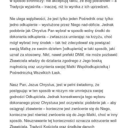
w sposób stronniczy: nie akceptują faktu, że Bóg postanowił – a
Tradycja wyjaśniła – inaczej, niż to wynika z ich uprzedzeń.
Nie ulega wątpliwości, że jest tylko jeden Pośrednik oraz tylko
jedno odkupienie – wysłużone przez Niego nad-obficie. Jednak
podobnie jak Chrystus Pan wybrał w sposób wolny środki do
dokonania odkupienia – zwłaszcza umierając na krzyżu, choć
mógł wybrać inny środek – tak też zdecydował się powiązać
swoją Matkę ze swoim dziełem [odkupienia] w taki sposób, jaki
uznał za stosowny. Nikt, nawet prefekt DNW, nie może pozbawić
Zbawiciela władzy do działania zgodnego z Jego boską
mądrością oraz uczynienia swojej Matki Współodkupicielką i
Pośredniczką Wszelkich Łask.
Nasz Pan, Jezus Chrystus, jest w pełni świadomy, że
postępując w ten sposób w niczym nie umniejsza swojej
godności Odkupiciela. Jednak konsekwencja tego wyboru
dokonanego przez Chrystusa jest oczywista: podobnie jak – aby
osiągnąć zbawienie – konieczne jest zwrócenie się do Niego,
konieczne jest również zwrócenie się do Jego Matki, choć w inny
sposób. Nieuznawanie tej konieczności oznacza odrzucenie woli
Zbawiciela, Tradycji Kościoła oraz środków danych