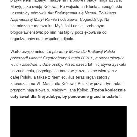
Maryję jako swoją Królową. Po wejściu na Błonia Jasnogórskie
uczestnicy odmówili
Akt Poświęcenia się Narodu Polskiego
Najświętszej Maryi Pannie
i odśpiewali
Bogurodzicę
. Na
zakończenie marszu ks. Myśliński udzielił zebranym
błogosławieństwa; po nim nastąpiły podziękowania od
organizatorów oraz wspólne zdjęcie.
Warto przypomnieć, że
pierwszy Marsz dla Królowej Polski
przeszedł ulicami Częstochowy 3 maja 2021 r., a uczestniczyły
w nim zaledwie… dwie osoby.
Przez sześć lat inicjatywa zyskała
na znaczeniu, przyciągając coraz większą liczbę wiernych z
całej Polski, a także z Niemiec. Już teraz organizatorzy
zapraszają na VII Marsz dla Królowej Polski w przyszłym roku i
przypominają słowa o. Maksymiliana Kolbe:
„Trzeba koniecznie
cały świat dla Niej zdobyć, by panowanie grzechu ustało”.