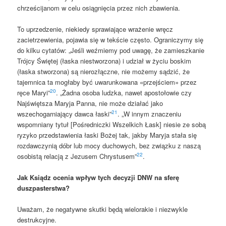
chrześcijanom w celu osiągnięcia przez nich zbawienia.
To uprzedzenie, niekiedy sprawiające wrażenie wręcz
zacietrzewienia, pojawia się w tekście często. Ograniczymy się
do kilku cytatów: „Jeśli weźmiemy pod uwagę, że zamieszkanie
Trójcy Świętej (łaska niestworzona) i udział w życiu boskim
(łaska stworzona) są nierozłączne, nie możemy sądzić, że
tajemnica ta mogłaby być uwarunkowana «przejściem» przez
20
ręce Maryi”
. „Żadna osoba ludzka, nawet apostołowie czy
Najświętsza Maryja Panna, nie może działać jako
21
wszechogarniający dawca łaski”
. „W innym znaczeniu
wspomniany tytuł [Pośredniczki Wszelkich Łask] niesie ze sobą
ryzyko przedstawienia łaski Bożej tak, jakby Maryja stała się
rozdawczynią dóbr lub mocy duchowych, bez związku z naszą
22
osobistą relacją z Jezusem Chrystusem”
.
Jak Ksiądz ocenia wpływ tych decyzji DNW na sferę
duszpasterstwa?
Uważam, że negatywne skutki będą wielorakie i niezwykle
destrukcyjne.