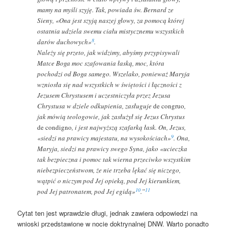
mamy na myśli szyję. Tak, powiada św. Bernard ze
Sieny, «Ona jest szyją naszej głowy, za pomocą której
ostatnia udziela swemu ciału mistycznemu wszystkich
8
darów duchowych»
.
Należy się przeto, jak widzimy, abyśmy przypisywali
Matce Boga moc szafowania łaską, moc, która
pochodzi od Boga samego. Wszelako, ponieważ Maryja
wzniosła się nad wszystkich w świętości i łączności z
Jezusem Chrystusem i uczestniczyła przez Jezusa
Chrystusa w dziele odkupienia, zasługuje
de congruo
,
jak mówią teologowie, jak zasłużył się Jezus Chrystus
de condigno
, i jest najwyższą szafarką łask. On, Jezus,
9
«siedzi na prawicy majestatu, na wysokościach»
. Ona,
Maryja, siedzi na prawicy swego Syna, jako «ucieczka
tak bezpieczna i pomoc tak wierna przeciwko wszystkim
niebezpieczeństwom, że nie trzeba lękać się niczego,
wątpić o niczym pod Jej opieką, pod Jej kierunkiem,
10
11
pod Jej patronatem, pod Jej egidą»
.”
Cytat ten jest wprawdzie długi, jednak zawiera odpowiedzi na
wnioski przedstawione w nocie doktrynalnej DNW. Warto ponadto