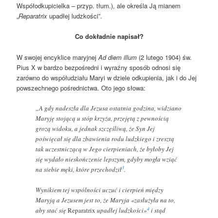
Współodkupicielka – przyp. tłum.), ale określa Ją mianem
„
Reparatrix
upadłej ludzkości”.
Co dokładnie napisał?
W swojej encyklice maryjnej
Ad diem illum
(2 lutego 1904) św.
Pius X w bardzo bezpośredni i wyraźny sposób odnosi się
zarówno do współudziału Maryi w dziele odkupienia, jak i do Jej
powszechnego pośrednictwa. Oto jego słowa:
„A gdy nadeszła dla Jezusa ostatnia godzina, widziano
Maryję stojącą u stóp krzyża, przejętą z pewnością
grozą widoku, a jednak szczęśliwą, że Syn Jej
poświęcał się dla zbawienia rodu ludzkiego i zresztą
tak uczestniczącą w Jego cierpieniach, że byłoby Jej
się wydało nieskończenie lepszym, gdyby mogła wziąć
3
na siebie męki, które przechodził
.
Wynikiem tej wspólności uczuć i cierpień między
Maryją a Jezusem jest to, że Maryja «zasłużyła na to,
4
aby stać się
Reparatrix
upadłej ludzkości»
i stąd