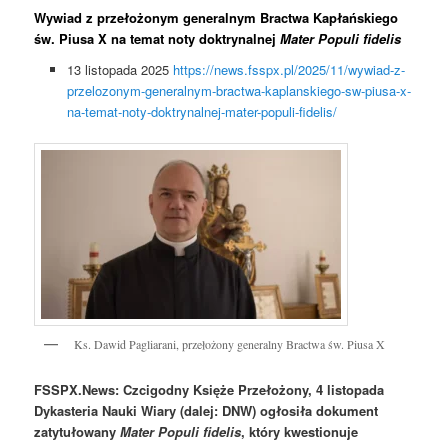
Wywiad z przełożonym generalnym Bractwa Kapłańskiego
św. Piusa X na temat noty doktrynalnej
Mater Populi fidelis
13 listopada 2025
https://news.fsspx.pl/2025/11/wywiad-z-
przelozonym-generalnym-bractwa-kaplanskiego-sw-piusa-x-
na-temat-noty-doktrynalnej-mater-populi-fidelis/
Ks. Dawid Pagliarani, przełożony generalny Bractwa św. Piusa X
FSSPX.News: Czcigodny Księże Przełożony, 4 listopada
Dykasteria Nauki Wiary (dalej: DNW) ogłosiła dokument
zatytułowany
Mater Populi fidelis
, który kwestionuje