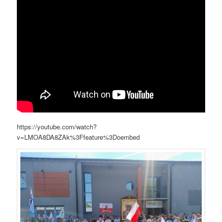
https://youtube.com/watch?
v=LMOA8DA8ZAk%3Ffeature%3Doembed