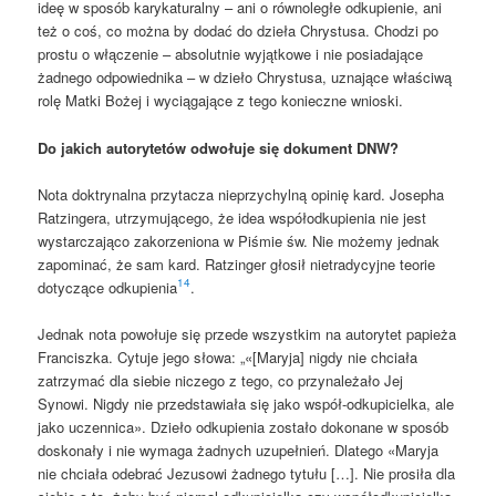
ideę w sposób karykaturalny – ani o równoległe odkupienie, ani
też o coś, co można by dodać do dzieła Chrystusa. Chodzi po
prostu o włączenie – absolutnie wyjątkowe i nie posiadające
żadnego odpowiednika – w dzieło Chrystusa, uznające właściwą
rolę Matki Bożej i wyciągające z tego konieczne wnioski.
Do jakich autorytetów odwołuje się dokument DNW?
Nota doktrynalna przytacza nieprzychylną opinię kard. Josepha
Ratzingera, utrzymującego, że idea współodkupienia nie jest
wystarczająco zakorzeniona w Piśmie św. Nie możemy jednak
zapominać, że sam kard. Ratzinger głosił nietradycyjne teorie
14
dotyczące odkupienia
.
Jednak nota powołuje się przede wszystkim na autorytet papieża
Franciszka. Cytuje jego słowa: „«[Maryja] nigdy nie chciała
zatrzymać dla siebie niczego z tego, co przynależało Jej
Synowi. Nigdy nie przedstawiała się jako współ-odkupicielka, ale
jako uczennica». Dzieło odkupienia zostało dokonane w sposób
doskonały i nie wymaga żadnych uzupełnień. Dlatego «Maryja
nie chciała odebrać Jezusowi żadnego tytułu […]. Nie prosiła dla