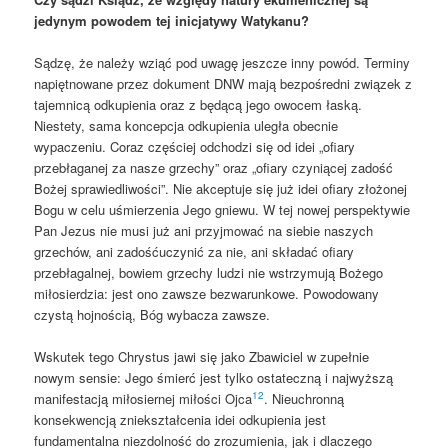
jedynym powodem tej inicjatywy Watykanu?
Sądzę, że należy wziąć pod uwagę jeszcze inny powód. Terminy
napiętnowane przez dokument DNW mają bezpośredni związek z
tajemnicą odkupienia oraz z będącą jego owocem łaską.
Niestety, sama koncepcja odkupienia uległa obecnie
wypaczeniu. Coraz częściej odchodzi się od idei „ofiary
przebłaganej za nasze grzechy” oraz „ofiary czyniącej zadość
Bożej sprawiedliwości”. Nie akceptuje się już idei ofiary złożonej
Bogu w celu uśmierzenia Jego gniewu. W tej nowej perspektywie
Pan Jezus nie musi już ani przyjmować na siebie naszych
grzechów, ani zadośćuczynić za nie, ani składać ofiary
przebłagalnej, bowiem grzechy ludzi nie wstrzymują Bożego
miłosierdzia: jest ono zawsze bezwarunkowe. Powodowany
czystą hojnością, Bóg wybacza zawsze.
Wskutek tego Chrystus jawi się jako Zbawiciel w zupełnie
nowym sensie: Jego śmierć jest tylko ostateczną i najwyższą
12
manifestacją miłosiernej miłości Ojca
. Nieuchronną
konsekwencją zniekształcenia idei odkupienia jest
fundamentalna niezdolność do zrozumienia, jak i dlaczego