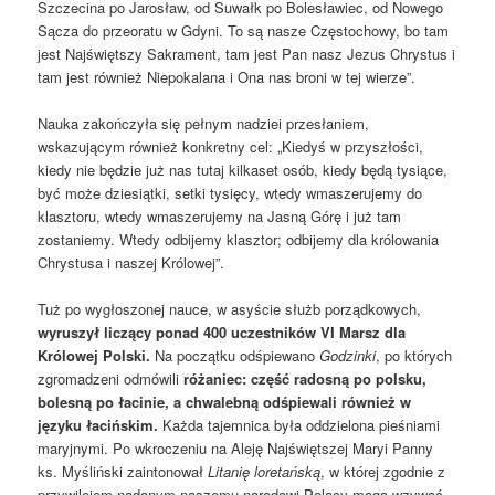
Szczecina po Jarosław, od Suwałk po Bolesławiec, od Nowego
Sącza do przeoratu w Gdyni. To są nasze Częstochowy, bo tam
jest Najświętszy Sakrament, tam jest Pan nasz Jezus Chrystus i
tam jest również Niepokalana i Ona nas broni w tej wierze”.
Nauka zakończyła się pełnym nadziei przesłaniem,
wskazującym również konkretny cel: „Kiedyś w przyszłości,
kiedy nie będzie już nas tutaj kilkaset osób, kiedy będą tysiące,
być może dziesiątki, setki tysięcy, wtedy wmaszerujemy do
klasztoru, wtedy wmaszerujemy na Jasną Górę i już tam
zostaniemy. Wtedy odbijemy klasztor; odbijemy dla królowania
Chrystusa i naszej Królowej”.
Tuż po wygłoszonej nauce, w asyście służb porządkowych,
wyruszył liczący ponad 400 uczestników VI Marsz dla
Królowej Polski.
Na początku odśpiewano
Godzinki
, po których
zgromadzeni odmówili
różaniec: część radosną po polsku,
bolesną po łacinie, a chwalebną odśpiewali również w
języku łacińskim.
Każda tajemnica była oddzielona pieśniami
maryjnymi. Po wkroczeniu na Aleję Najświętszej Maryi Panny
ks. Myśliński zaintonował
Litanię loretańską
, w której zgodnie z
przywilejem nadanym naszemu narodowi Polacy mogą wzywać