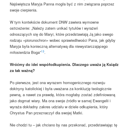
Najświętsza Maryja Panna mogła być z nim związana poprzez
swoje cierpienia.
W tym kontekście dokument DNW zawiera wymowne
ostrzeżenie: „Należy zatem unikać tytułów i wyrażeń
odnoszących się do Maryi, które przedstawiają Ją jako swego
rodzaju «piorunochron» wobec sprawiedliwości Pana, jak gdyby
Maryja była konieczną alternatywą dla niewystarczającego
13
miłosierdzia Boga”
.
Wróćmy do idei współodkupienia. Dlaczego uważa ją Ksiądz
za tak ważną?
Po pierwsze, jest ona wyrazem homogenicznego rozwoju
doktryny katolickiej i była uważana za konkluzję teologicznie
pewną, a nawet za prawdę, która mogłaby zostać zdefiniowaną
jako dogmat wiary. Ma ona swoje źródło w samej Ewangelii i
wyraża dokładny zakres udziału w dziele odkupienia, który
Chrystus Pan przeznaczył dla swojej Matki.
Nie chodzi tu – jak chciano by nas przekonać, przedstawiając tę