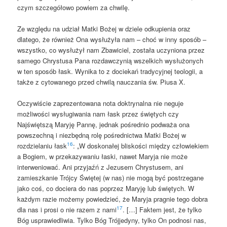
czym szczegółowo powiem za chwilę.
Ze względu na udział Matki Bożej w dziele odkupienia oraz
dlatego, że również Ona wysłużyła nam – choć w inny sposób –
wszystko, co wysłużył nam Zbawiciel, została uczyniona przez
samego Chrystusa Pana rozdawczynią wszelkich wysłużonych
w ten sposób łask. Wynika to z dociekań tradycyjnej teologii, a
także z cytowanego przed chwilą nauczania św. Piusa X.
Oczywiście zaprezentowana nota doktrynalna nie neguje
możliwości wysługiwania nam łask przez świętych czy
Najświętszą Maryję Pannę, jednak pośrednio podważa ona
powszechną i niezbędną rolę pośrednictwa Matki Bożej w
16
rozdzielaniu łask
: „W doskonałej bliskości między człowiekiem
a Bogiem, w przekazywaniu łaski, nawet Maryja nie może
interweniować. Ani przyjaźń z Jezusem Chrystusem, ani
zamieszkanie Trójcy Świętej (w nas) nie mogą być postrzegane
jako coś, co dociera do nas poprzez Maryję lub świętych. W
każdym razie możemy powiedzieć, że Maryja pragnie tego dobra
17
dla nas i prosi o nie razem z nami
. […] Faktem jest, że tylko
Bóg usprawiedliwia. Tylko Bóg Trójjedyny, tylko On podnosi nas,