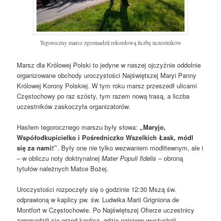
Tegoroczny marsz zgromadził rekordową liczbę uczestników
Marsz dla Królowej Polski to jedyne w naszej ojczyźnie oddolnie
organizowane obchody uroczystości Najświętszej Maryi Panny
Królowej Korony Polskiej. W tym roku marsz przeszedł ulicami
Częstochowy po raz szósty, tym razem nową trasą, a liczba
uczestników zaskoczyła organizatorów.
Hasłem tegorocznego marszu były słowa:
„Maryjo,
Współodkupicielko i Pośredniczko Wszelkich Łask, módl
się za nami!”
. Były one nie tylko wezwaniem modlitewnym, ale i
‒ w obliczu noty doktrynalnej
Mater Populi fidelis
‒ obroną
tytułów należnych Matce Bożej.
Uroczystości rozpoczęły się o godzinie 12:30 Mszą św.
odprawioną w kaplicy pw. św. Ludwika Marii Grigniona de
Montfort w Częstochowie. Po Najświętszej Ofierze uczestnicy
zgromadzili się przed kaplicą, gdzie najpierw wysłuchali