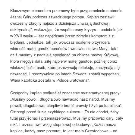
Kluczowym elementem przemowy było przypomnienie o obronie
Jasnej Góry podczas szwedzkiego potopu. Kapłan zestawił
ówczesny zbrojny najazd z dzisiejszą „inwazją duchową i
doktrynalną”, wskazując, że współczesny kryzys – podobnie jak
w XVII wieku – jest napędzany przez zdradę i kompromis z
błędami. Jednakże, tak jak wówczas ocalenie przyniosła
wierność małej garstki obrońców i wstawiennictwo Maryi, tak i
dziś musimy z nadzieją spoglądać na oblicze naszej Królowej,
która niegdyś dała „siłę najpierw małej garstce, później coraz
większej ilości osób, które przeżywają refleksję, zaczynają się
nawracać. I rzeczywiście po latach Szwedzi zostali wypędzeni.
Wiara katolicka została w Polsce uratowana”.
Czcigodny kapłan podkreślał znaczenie systematycznej pracy:
„Musimy powoli, długofalowo nawracać nasz naród. Musimy
powoli, długofalowo, cierpliwie bronić prawdy i żyć po katolicku”.
Ostrzegł przed iluzją szybkiego sukcesu: „To nie chodzi, żeby
tutaj przyjechać i przemaszerować. Musimy pracować cały, cały
rok”. I przedstawił wizję stopniowej odbudowy: „Każda nasza
kaplica, każdy nasz przeorat, to jest mała Częstochowa – od