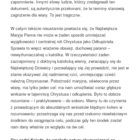
zapomnienie. Innymi słowy ludzie, którzy zredagowali ten
dokument, są autentycznie przekonani, że te terminy stanowią
zagrożenie dla wiary. To jest tragiczne.
W całym tekście nieustannie powtarza się, że Najświętsza
Maryja Panna nie może w żaden sposób umniejszać
wyjątkowości i centralnej roli Chrystusa jako Odkupiciela.
Sprawia to wręcz wrażenie obsesji, duchowej paranoi –
niewytłumaczalnej u katolika. W rzeczywistości żaden
zaznajomiony z doktryną katolicką wierny, zwracający się do
Najświętszej Dziewicy i pozwalający się Jej prowadzić, nie jest w
stanie okazywać Jej nadmiernej czci, umniejszając cześć
należną Chrystusowi. Pobożność maryjna, oświecona przez
wiarę, ma tylko jeden cel: ma nam umożliwiać coraz głębsze
wnikanie w tajemnicę Chrystusa i odkupienia. Było to dobrze
rozumiane – i praktykowane – do soboru. Mamy tu do czynienia
z prowadzącym do absurdalnych wniosków błędnym kołem w
rozumowaniu: przestrzega się nas przed rzekomo niewłaściwym
środkiem do osiągnięcia celu, podczas gdy ten środek został
nam dany właśnie ze względu na ów cel.
Czy sądzi Ksiądz, że względy natury ekumenicznej są