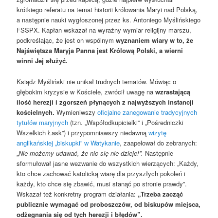
krótkiego referatu na temat historii królowania Maryi nad Polską,
a następnie nauki wygłoszonej przez ks. Antoniego Myślińskiego
FSSPX. Kapłan wskazał na wyraźny wymiar religijny marszu,
podkreślając, że jest on wspólnym
wyznaniem wiary w to, że
Najświętsza Maryja Panna jest Królową Polski, a wierni
winni Jej służyć.
Ksiądz Myśliński nie unikał trudnych tematów. Mówiąc o
głębokim kryzysie w Kościele, zwrócił uwagę na
wzrastającą
ilość herezji i zgorszeń płynących z najwyższych instancji
kościelnych.
Wymieniwszy
oficjalne zanegowanie tradycyjnych
tytułów maryjnych
(tzn. „Współodkupicielki” i „Pośredniczki
Wszelkich Łask”) i przypomniawszy niedawną
wizytę
anglikańskiej „biskupki” w Watykanie
, zaapelował do zebranych:
„
Nie możemy udawać, że nic się nie dzieje!”.
Następnie
sformułował jasne wezwanie do wszystkich wierzących: „Każdy,
kto chce zachować katolicką wiarę dla przyszłych pokoleń i
każdy, kto chce się zbawić, musi stanąć po stronie prawdy”.
Wskazał też konkretny program działania:
„Trzeba zacząć
publicznie wymagać od proboszczów, od biskupów miejsca,
odżegnania się od tych herezji i błędów”.