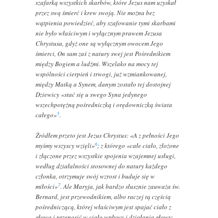
szafarką wszystkich skarbów, które Jezus nam uzyskał
przez swą śmierć i krew swoją. Nie można bez
wątpienia powiedzieć, aby szafowanie tymi skarbami
nie było właściwym i wyłącznym prawem Jezusa
Chrystusa, gdyż one są wyłącznym owocem Jego
śmierci, On sam zaś z natury swej jest Pośrednikiem
między Bogiem a ludźmi. Wszelako na mocy tej
wspólności cierpień i trwogi, już wzmiankowanej,
między Matką a Synem, danym zostało tej dostojnej
Dziewicy «stać się u swego Syna jedynego
wszechpotężną pośredniczką i orędowniczką świata
5
całego»
.
Źródłem przeto jest Jezus Chrystus: «A z pełności Jego
6
myśmy wszyscy wzięli»
; z którego «całe ciało, złożone
i złączone przez wszystkie spojenia wzajemnej usługi,
według działalności stosownej do natury każdego
członka, otrzymuje swój wzrost i buduje się w
7
miłości»
. Ale Maryja, jak bardzo słusznie zauważa św.
Bernard, jest przewodnikiem, albo raczej tą częścią
pośredniczącą, której właściwym jest spajać ciało z
głową i przenosić w ciało wpływy i działania głowy;