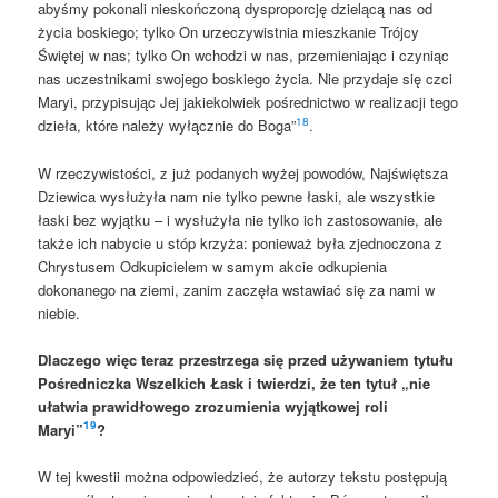
abyśmy pokonali nieskończoną dysproporcję dzielącą nas od
życia boskiego; tylko On urzeczywistnia mieszkanie Trójcy
Świętej w nas; tylko On wchodzi w nas, przemieniając i czyniąc
nas uczestnikami swojego boskiego życia. Nie przydaje się czci
Maryi, przypisując Jej jakiekolwiek pośrednictwo w realizacji tego
18
dzieła, które należy wyłącznie do Boga”
.
W rzeczywistości, z już podanych wyżej powodów, Najświętsza
Dziewica wysłużyła nam nie tylko pewne łaski, ale wszystkie
łaski bez wyjątku – i wysłużyła nie tylko ich zastosowanie, ale
także ich nabycie u stóp krzyża: ponieważ była zjednoczona z
Chrystusem Odkupicielem w samym akcie odkupienia
dokonanego na ziemi, zanim zaczęła wstawiać się za nami w
niebie.
Dlaczego więc teraz przestrzega się przed używaniem tytułu
Pośredniczka Wszelkich Łask i twierdzi, że ten tytuł „nie
ułatwia prawidłowego zrozumienia wyjątkowej roli
19
Maryi”
?
W tej kwestii można odpowiedzieć, że autorzy tekstu postępują