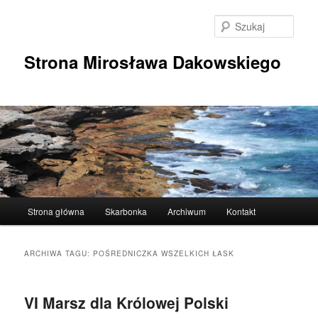
Przeskocz
Przeskocz
do
do
Szuka
tekstu
widgetów
Strona Mirosława Dakowskiego
Główne
Strona główna
Skarbonka
Archiwum
Kontakt
menu
ARCHIWA TAGU:
POŚREDNICZKA WSZELKICH ŁASK
VI Marsz dla Królowej Polski