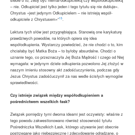
siebie o to, żeby być niemal-odkupicielką czy współodkupicielką
– nie. Odkupiciel jest tylko jeden i tego tytułu się nie dubluje».
Chrystus «jest jedynym Odkupicielem – nie istnieją współ-
15
odkupiciele z Chrystusem»”
.
Lektura tych słów jest przygnębiająca. Stanowią one karykaturę
prawdziwych powodów, na których opiera się idea
współodkupienia. Wystarczy powiedzieć, że nie chodzi o to, kim
chciałaby być Matka Boża – to byłoby absurdalne. Chodzi o
uznanie tego, co przeznaczyła Jej Boża Mądrość i czego od Niej
wymagała: w jedynym dziele odkupienia pozwolono Jej złożyć w
naszym imieniu stosowny akt zadośćuczynienia, podczas gdy
Jezus Chrystus zadośćuczynił za nas wedle ścisłych wymogów
sprawiedliwości.
Czy istnieje związek między współodkupieniem a
pośrednictwem wszelkich łask?
Związek pomiędzy tymi dwoma ideami jest oczywisty: właśnie z
tego powodu zakwestionowano również stosowność tytułu
Pośredniczka Wszelkich Łask, którego używanie jest obecnie
postrzegane jako niebezpieczne i zdecydowanie odradzane, o