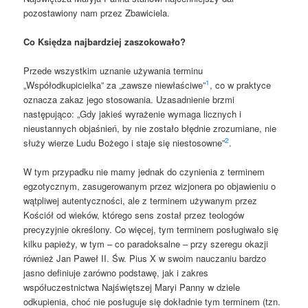
pozostawiony nam przez Zbawiciela.
Co Księdza najbardziej zaszokowało?
Przede wszystkim uznanie używania terminu
1
„Współodkupicielka” za „zawsze niewłaściwe”
, co w praktyce
oznacza zakaz jego stosowania. Uzasadnienie brzmi
następująco: „Gdy jakieś wyrażenie wymaga licznych i
nieustannych objaśnień, by nie zostało błędnie zrozumiane, nie
2
służy wierze Ludu Bożego i staje się niestosowne”
.
W tym przypadku nie mamy jednak do czynienia z terminem
egzotycznym, zasugerowanym przez wizjonera po objawieniu o
wątpliwej autentyczności, ale z terminem używanym przez
Kościół od wieków, którego sens został przez teologów
precyzyjnie określony. Co więcej, tym terminem posługiwało się
kilku papieży, w tym – co paradoksalne – przy szeregu okazji
również Jan Paweł II. Św. Pius X w swoim nauczaniu bardzo
jasno definiuje zarówno podstawę, jak i zakres
współuczestnictwa Najświętszej Maryi Panny w dziele
odkupienia, choć nie posługuje się dokładnie tym terminem (tzn.