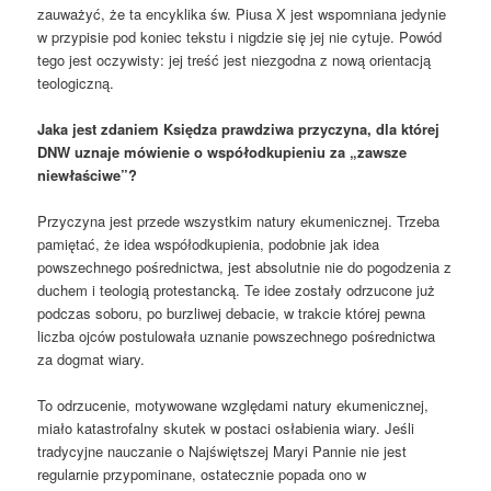
zauważyć, że ta encyklika św. Piusa X jest wspomniana jedynie
w przypisie pod koniec tekstu i nigdzie się jej nie cytuje. Powód
tego jest oczywisty: jej treść jest niezgodna z nową orientacją
teologiczną.
Jaka jest zdaniem Księdza prawdziwa przyczyna, dla której
DNW uznaje mówienie o współodkupieniu za „zawsze
niewłaściwe”?
Przyczyna jest przede wszystkim natury ekumenicznej. Trzeba
pamiętać, że idea współodkupienia, podobnie jak idea
powszechnego pośrednictwa, jest absolutnie nie do pogodzenia z
duchem i teologią protestancką. Te idee zostały odrzucone już
podczas soboru, po burzliwej debacie, w trakcie której pewna
liczba ojców postulowała uznanie powszechnego pośrednictwa
za dogmat wiary.
To odrzucenie, motywowane względami natury ekumenicznej,
miało katastrofalny skutek w postaci osłabienia wiary. Jeśli
tradycyjne nauczanie o Najświętszej Maryi Pannie nie jest
regularnie przypominane, ostatecznie popada ono w