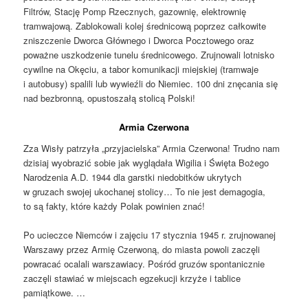
Filtrów, Stację Pomp Rzecznych, gazownię, elektrownię
tramwajową. Zablokowali kolej średnicową poprzez całkowite
zniszczenie Dworca Głównego i Dworca Pocztowego oraz
poważne uszkodzenie tunelu średnicowego. Zrujnowali lotnisko
cywilne na Okęciu, a tabor komunikacji miejskiej (tramwaje
i autobusy) spalili lub wywieźli do Niemiec. 100 dni znęcania się
nad bezbronną, opustoszałą stolicą Polski!
Armia Czerwona
Zza Wisły patrzyła „przyjacielska” Armia Czerwona! Trudno nam
dzisiaj wyobrazić sobie jak wyglądała Wigilia i Święta Bożego
Narodzenia A.D. 1944 dla garstki niedobitków ukrytych
w gruzach swojej ukochanej stolicy… To nie jest demagogia,
to są fakty, które każdy Polak powinien znać!
Po ucieczce Niemców i zajęciu 17 stycznia 1945 r. zrujnowanej
Warszawy przez Armię Czerwoną, do miasta powoli zaczęli
powracać ocalali warszawiacy. Pośród gruzów spontanicznie
zaczęli stawiać w miejscach egzekucji krzyże i tablice
pamiątkowe. …