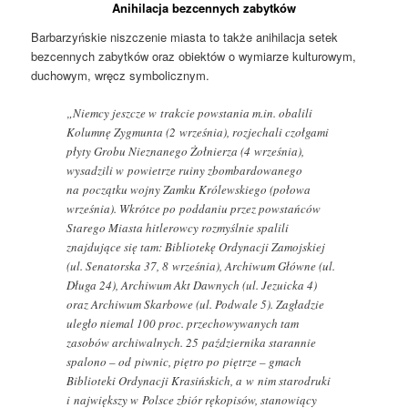
Anihilacja bezcennych zabytków
Barbarzyńskie niszczenie miasta to także anihilacja setek
bezcennych zabytków oraz obiektów o wymiarze kulturowym,
duchowym, wręcz symbolicznym.
„Niemcy jeszcze w trakcie powstania m.in. obalili
Kolumnę Zygmunta (2 września), rozjechali czołgami
płyty Grobu Nieznanego Żołnierza (4 września),
wysadzili w powietrze ruiny zbombardowanego
na początku wojny Zamku Królewskiego (połowa
września). Wkrótce po poddaniu przez powstańców
Starego Miasta hitlerowcy rozmyślnie spalili
znajdujące się tam: Bibliotekę Ordynacji Zamojskiej
(ul. Senatorska 37, 8 września), Archiwum Główne (ul.
Długa 24), Archiwum Akt Dawnych (ul. Jezuicka 4)
oraz Archiwum Skarbowe (ul. Podwale 5). Zagładzie
uległo niemal 100 proc. przechowywanych tam
zasobów archiwalnych. 25 października starannie
spalono – od piwnic, piętro po piętrze – gmach
Biblioteki Ordynacji Krasińskich, a w nim starodruki
i największy w Polsce zbiór rękopisów, stanowiący