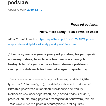
podstaw.
Opublikowany
2025-12-10
Praca od podstaw.
Fakty, które każdy Polak powinien znać!
Alina Czerniakowska
https://wpolityce.pl/historia/747879-praca-
od-podstaw-fakty-ktore-kazdy-polak-powinien-znac
„O
becna sytuacja wymaga pracy od podstaw, tak już bywało
w naszej historii, teraz trzeba brać wzorce z tamtych
trudnych lat. Przywrócić patriotyzm, dumę z polskości
i na tych podstawach budować strategię gospodarczą.
Trzeba zacząć od najmniejszego pokolenia, od dzieci („Kto
ty jesteś / Polak mały, …), młodzieży szkolnej i studenckiej.
Przestać powtarzać w mediach prawicowych te bzdury
nieudaczników obecnego rządu, bo
„szkoda czasu i atłasu”
,
przecież oni nie mają pojęcia o zarządzaniu państwem, tak jak
Trzaskowski nie ma pojęcia o zarządzaniu stolicą. Brak