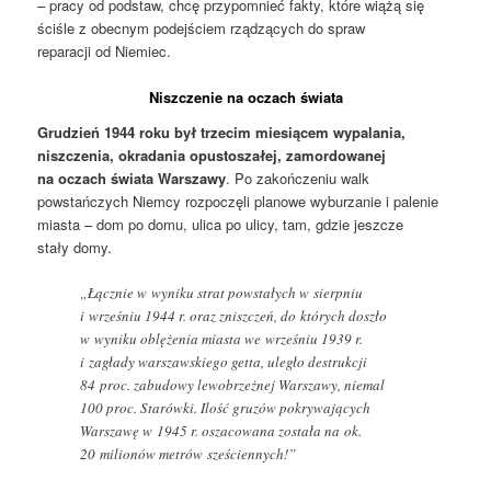
– pracy od podstaw, chcę przypomnieć fakty, które wiążą się
ściśle z obecnym podejściem rządzących do spraw
reparacji od Niemiec.
Niszczenie na oczach świata
Grudzień 1944 roku był trzecim miesiącem wypalania,
niszczenia, okradania opustoszałej, zamordowanej
na oczach świata Warszawy
. Po zakończeniu walk
powstańczych Niemcy rozpoczęli planowe wyburzanie i palenie
miasta – dom po domu, ulica po ulicy, tam, gdzie jeszcze
stały domy.
„Łącznie w wyniku strat powstałych w sierpniu
i wrześniu 1944 r. oraz zniszczeń, do których doszło
w wyniku oblężenia miasta we wrześniu 1939 r.
i zagłady warszawskiego getta, uległo destrukcji
84 proc. zabudowy lewobrzeżnej Warszawy, niemal
100 proc. Starówki. Ilość gruzów pokrywających
Warszawę w 1945 r. oszacowana została na ok.
20 milionów metrów sześciennych!”