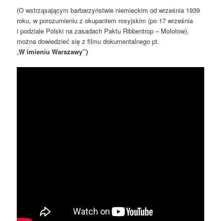
(O wstrząsającym barbarzyństwie niemieckim od września 1939
roku, w porozumieniu z okupantem rosyjskim (po 17 września
i podziale Polski na zasadach Paktu Ribbentrop – Mołotow),
można dowiedzieć się z filmu dokumentalnego pt.
„
W imieniu Warszawy”)