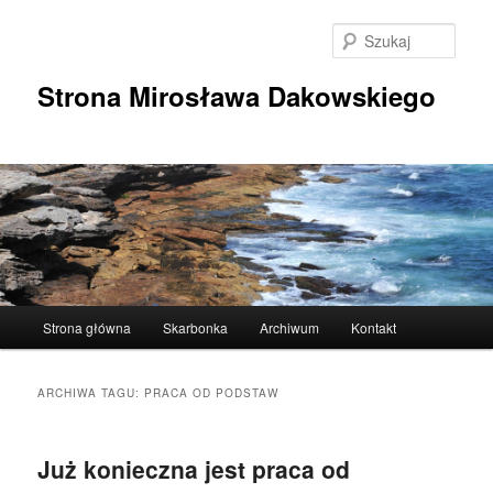
Przeskocz
Przeskocz
do
do
Szuka
tekstu
widgetów
Strona Mirosława Dakowskiego
Główne
Strona główna
Skarbonka
Archiwum
Kontakt
menu
ARCHIWA TAGU:
PRACA OD PODSTAW
Już konieczna jest praca od