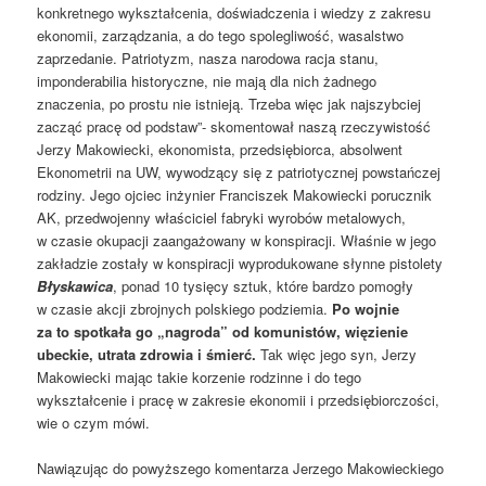
konkretnego wykształcenia, doświadczenia i wiedzy z zakresu
ekonomii, zarządzania, a do tego spolegliwość, wasalstwo
zaprzedanie. Patriotyzm, nasza narodowa racja stanu,
imponderabilia historyczne, nie mają dla nich żadnego
znaczenia, po prostu nie istnieją. Trzeba więc jak najszybciej
zacząć pracę od podstaw”- skomentował naszą rzeczywistość
Jerzy Makowiecki, ekonomista, przedsiębiorca, absolwent
Ekonometrii na UW, wywodzący się z patriotycznej powstańczej
rodziny. Jego ojciec inżynier Franciszek Makowiecki porucznik
AK, przedwojenny właściciel fabryki wyrobów metalowych,
w czasie okupacji zaangażowany w konspiracji. Właśnie w jego
zakładzie zostały w konspiracji wyprodukowane słynne pistolety
Błyskawica
, ponad 10 tysięcy sztuk, które bardzo pomogły
w czasie akcji zbrojnych polskiego podziemia.
Po wojnie
za to spotkała go „nagroda” od komunistów, więzienie
ubeckie, utrata zdrowia i śmierć.
Tak więc jego syn, Jerzy
Makowiecki mając takie korzenie rodzinne i do tego
wykształcenie i pracę w zakresie ekonomii i przedsiębiorczości,
wie o czym mówi.
Nawiązując do powyższego komentarza Jerzego Makowieckiego